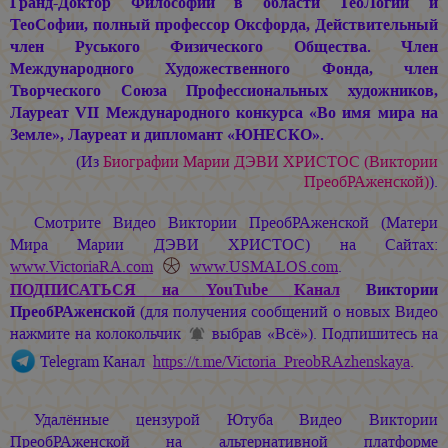
Гранд-Доктор Философии в области ТеоЛогии и
ТеоСофии, полный профессор Оксфорда, Действительный
член Руського Физического Общества. Член
Международного Художественного Фонда, член
Творческого Союза Профессиональных художников,
Лауреат VII Международного конкурса «Во имя мира на
Земле», Лауреат и дипломант «ЮНЕСКО».
(Из
Биографии
Марии ДЭВИ ХРИСТОС
(Виктории
ПреобРАженской)
).
Смотрите Видео Виктории ПреобРАженской (Матери
Мира
Марии ДЭВИ ХРИСТОС
) на Сайтах:
www.VictoriaRA.com
www.USMALOS.com
.
ПОДПИСАТЬСЯ
на YouTube Канал
Виктории
ПреобРАженской
(для получения сообщений о новых Видео
нажмите на колокольчик
выбрав «Всё»). Подпишитесь на
Telegram Канал
https://t.me/Victoria_PreobRAzhenskaya
.
Удалённые цензурой Ютуба Видео Виктории
ПреобРАженской на альтернативной платформе