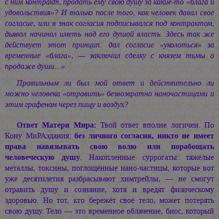
с ним контракт, продать ему свою душу за какие-то «блага и
удовольствия»? И только после того, как человек давал своё
согласие, или в знак согласия подписывался под контрактом,
дьявол начинал иметь над его душой власть. Здесь так же
действует этот принцип: дал согласие «уколоться» за
временные «блага», — заключил сделку с князем тьмы о
продаже души…».
Правильным ли был мой ответ и действительно ли
можно человека «отравить» безвозвратно наночастицами и
этим графеном через пищу и воздух?
Ответ Матери Мира:
Твой ответ вполне логичен. По
Кону МиРАздания:
без личного согласия, никто не имеет
права навязывать свою волю или порабощать
человеческую душу
. Накопленные суррогаты: тяжёлые
металлы, токсины, поглощённые нано-частицы, которые вот
уже десятилетия разбрасывают химтрейлы, — не смогут
отравить душу и сознание, хотя и вредят физическому
здоровью. Но тот, кто бережёт своё тело, может потерять
свою душу. Тело — это временное облачение, биос, который