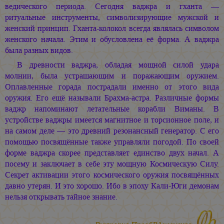
ведического периода. Сегодня ваджра и гханта —
ритуальные инструменты, символизирующие мужской и
женский принцип. Гханта-колокол всегда являлась символом
женского начала. Этим и обусловлена её форма. А ваджра
была разных видов.
В древности ваджра, обладая мощной силой удара
молнии, была устрашающим и поражающим оружием.
Оплавленные горада пострадали именно от этого вида
оружия. Его ещё называли Брахма-астра. Различные формы
ваджр напоминают летательные корабли Виманы. В
устройстве ваджры имеется магнитное и торсионное поле, и
на самом деле — это древний резонансный генератор. С его
помощью посвящённые также управляли погодой. По своей
форме ваджра скорее представляет единство двух начал. А
посему и заключает в себе эту мощную Космическую Силу.
Секрет активации этого космического оружия посвящённых
давно утерян. И это хорошо. Ибо в эпоху Кали-Юги демонам
нельзя открывать тайное знание.