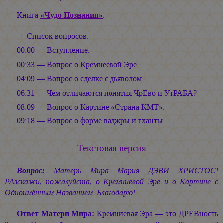
Книга
«Чудо Познания»
.
Список вопросов.
00:00 — Вступление.
00:33 — Вопрос о Кремнеевой Эре.
04:09 — Вопрос о сделке с дьяволом.
06:31 — Чем отличаются понятия ЧрЕво и УтРАБА?
08:09 — Вопрос о Картине «Страна КМТ».
09:18 — Вопрос о форме ваджры и гханты.
Текстовая версия
Вопрос:
Матерь Мира
Мария ДЭВИ ХРИСТОС!
РАзскажи, пожалуйста, о Кремниевой Эре и о Картине с
Одноимённым Названием. Благодарю!
Ответ Матери Мира:
Кремниевая Эра — это ДРЕВность