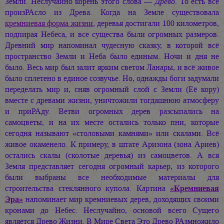
Земли. Неслучайно корень этого слова —
Древо
. То есть всё
произРАсло из Древа. Когда на Земле существовала
кремниевая форма жизни
, деревья достигали 100 километров,
подпирая Небеса, и все существа были огромных размеров.
Древний мир напоминал чудесную сказку, в которой всё
пространство Земли и Неба было единым. Ночи и дня не
было. Весь мир был залит ярким светом Ланары, и всё живое
было сплетено в единое созвучье. Но, однажды боги задумали
переделать мир и, сняв огромный слой с Земли (Её кору)
вместе с древами жизни, уничтожили тогдашнюю атмосферу
и приРАду. Ветви огромных дерев разсыпались на
самоцветы, и на их месте остались только пни, которые
сегодня называют «столовыми камнями» или скалами. Всё
живое окаменело. К примеру, в штате Аризона (зона Ариев)
остались скалы (сколотые деревья) из самоцветов. А вся
Земля представляет сегодня огромный карьер, из которого
были выбраны все необходимые материалы для
строительства стеклянного купола. Картина
«Кремниевая
Эра»
напоминает мир кремниевых дерев, доходящих своими
кронами до Небес. Неслучайно, основой всего Сущего
является Древо Жизни. В Мире Света Это Древо РАзмножило