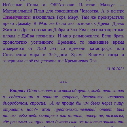
Небесные Силы и ОбРАзовало Царство Малкут —
Материальный План для совершения Человека. А в центре
Джамбудвипы
находилась Гора Меру. Там же произрастало
древо Джамбу. В РАю же было два основных Древа: Древо
Жизни и Древо познания Добра и Зла. Ева вкусила запретные
плоды с ДрЕва познания. И мир размножился. Если брать
хронологию усечённого Времени, то нынешнее время
отмеряется от 7530 лет со времени катастрофы или
Сотварения мира в Звёздном Храме. Видимо тогда и
завершила своё существование Кремниевая Эра.
13.10.2021
***
Вопрос:
Один человек в живом общении, когда речь зашла
о содержании в вакцине графена, делающего человека
биороботом, спросил: «А не проще бы им было через пищу
отравить нас?» Мой предположительный ответ был
таким: «Вы ведь смотрели или читали, наверное, разсказы,
где разными ухищрениями дьявол склонял человека заключить