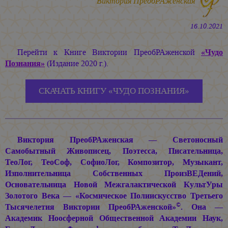
Виктория ПреобРАженская
16.10.2021
Перейти к Книге Виктории ПреобРАженской
«Чудо
Познания»
(Издание 2020 г.).
СКАЧАТЬ КНИГУ «ЧУДО ПОЗНАНИЯ»
Виктория ПреобРАженская — Светоносный
Самобытный Живописец, Поэтесса, Писательница,
ТеоЛог, ТеоСоф, СофиоЛог, Композитор, Музыкант,
Изполнительница Собственных ПроизВЕДений,
Основательница Новой Межгалактической КультУры
Золотого Века — «Космическое Полиискусство Третьего
©
Тысячелетия Виктории ПреобРАженской»
. Она —
Академик Ноосферной Общественной Академии Наук,