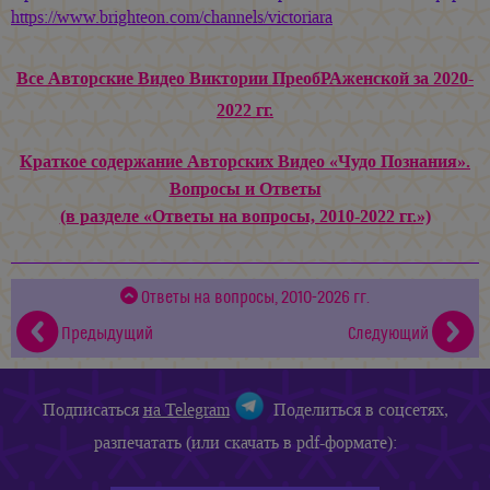
https://www.brighteon.com/channels/victoriara
Все Авторские Видео Виктории ПреобРАженской за 2020-
2022 гг.
Краткое содержание Авторских Видео «Чудо Познания».
Вопросы и Ответы
(в разделе «Ответы на вопросы, 2010-2022 гг.»)
Ответы на вопросы, 2010-2026 гг.
Предыдущий
Следующий
Подписаться
на Telegram
Поделиться в соцсетях,
разпечатать (или скачать в pdf-формате):