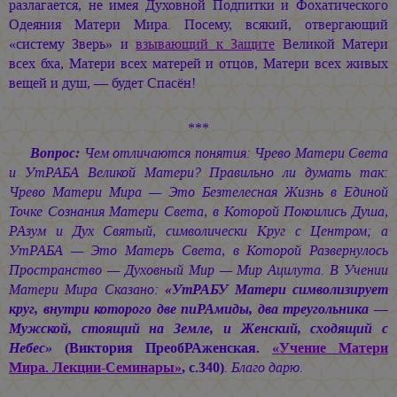
разлагается, не имея Духовной Подпитки и Фохатического
Одеяния Матери Мира. Посему, всякий, отвергающий
«систему Зверь» и
взывающий к Защите
Великой Матери
всех бха, Матери всех матерей и отцов, Матери всех живых
вещей и душ, — будет Спасён!
***
Вопрос:
Чем отличаются понятия: Чрево Матери Света
и УтРАБА Великой Матери? Правильно ли думать так:
Чрево Матери Мира — Это Безтелесная Жизнь в Единой
Точке Сознания Матери Света, в Которой Покоились Душа,
РАзум и Дух Святый, символически Круг с Центром; а
УтРАБА — Это Матерь Света, в Которой Развернулось
Пространство — Духовный Мир — Мир Ацилута. В Учении
Матери Мира Сказано:
«УтРАБУ Матери символизирует
круг, внутри которого две пиРАмиды, два треугольника —
Мужской, стоящий на Земле, и Женский, сходящий с
Небес»
(Виктория ПреобРАженская.
«Учение Матери
Мира. Лекции-Семинары»
, с.340)
. Благо дарю.