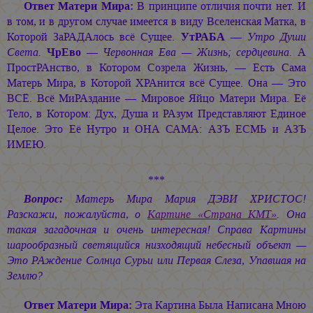
Ответ Матери Мира:
В принципе отличия почти нет. И
в том, и в другом случае имеется в виду Вселенская Матка, в
Которой ЗаРАДАлось всё Сущее.
УтРАБА
—
Утро Души
Света.
ЧрЕво
—
Червонная Ева — Жизнь; сердцевина.
А
ПростРАнство, в Котором Созрела Жизнь, — Есть Сама
Матерь Мира, в Которой ХРАнится всё Сущее. Она — Это
ВСЁ. Всё МиРАздание — Мировое Яйцо Матери Мира. Её
Тело, в Котором: Дух, Душа и РАзум Представляют Единое
Целое. Это Её Нутро и ОНА САМА: АЗЪ ЕСМЬ и АЗЪ
ИМЕЮ.
***
Вопрос:
Матерь Мира
Мария ДЭВИ ХРИСТОС!
Разскажи, пожалуйста, о
Картине «Страна КМТ»
. Она
такая загадочная и очень интересная! Справа Картины
шарообразный светящийся низходящий небесный объект —
Это РАждение Солнца Сурьи или Первая Слеза, Упавшая на
Землю?
Ответ Матери Мира:
Эта Картина Была Написана Мною