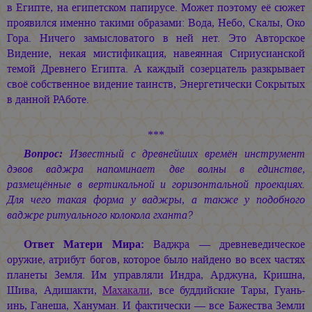
в Египте, на египетском папирусе. Может поэтому её сюжет
проявился именно такими образами: Вода, Небо, Скалы, Око
Гора. Ничего замысловатого в ней нет. Это Авторское
Видение, некая мистификация, навеянная Сириусианской
темой Древнего Египта. А каждый созерцатель разкрывает
своё собственное видение таинств, Энергетически Сокрытых
в данной РАботе.
***
Вопрос:
Известный с древнейших времён инструмент
дэвов ваджра напоминает две волны в единстве,
размещённые в вертикальной и горизонтальной проекциях.
Для чего такая форма у ваджры, а также у подобного
ваджре ритуального колокола гханта?
Ответ Матери Мира:
Ваджра — древневедическое
оружие, атрибут богов, которое было найдено во всех частях
планеты Земля. Им управляли Индра, Арджуна, Кришна,
Шива, Адишакти,
Махакали
, все буддийские Тары, Гуань-
инь, Ганеша, Хануман. И фактически — все Бажества Земли