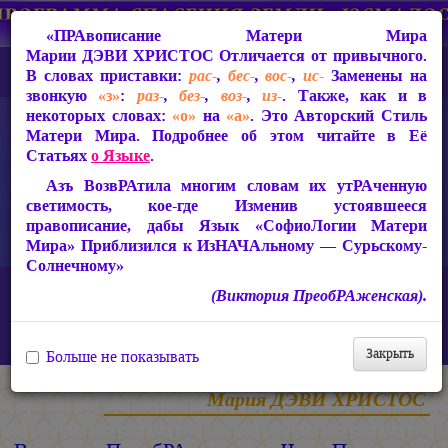
«ПРАвописание Матери Мира
Марии ДЭВИ ХРИСТОС
Отличается от привычного.
В словах приставки:
рас-
,
бес-
,
вос-
,
ис-
Заменены на
звонкую
«з»
:
раз-
,
без-
,
воз-
,
из-
. Также, как и в
некоторых словах:
«о»
на
«а»
. Это Авторский Стиль
Матери Мира. Подробнее об этом читайте в Её
Статьях
о Языке
.
Азъ ВозвРАтила многим словам их утРАченную
светимость, кое-где Изменив устоявшееся
правописание, дабы Язык «СофиоЛогии Матери
Мира» Приблизился к ИзНАЧАльному — Сурьскому-
Солнечному»
Главная
Статьи Марии ДЭВИ ХРИСТОС
(Виктория ПреобРАженская).
Ответы на вопросы, 2010-2026 гг.
Виктория ПреобРАженская. «Чудо Познания». Вопросы и
Ответы. Часть 33 (Видео)
Закрыть
Больше не показывать
Мария ДЭВИ ХРИСТОС