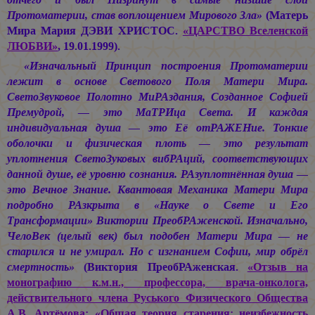
Протоматерии, став воплощением Мирового Зла»
(Матерь
Мира
Мария ДЭВИ ХРИСТОС.
«ЦАРСТВО Вселенской
ЛЮБВИ»
, 19.01.1999).
«Изначальный Принцип построения Протоматерии
лежит в основе Светового Поля Матери Мира.
СветоЗвуковое Полотно МиРАздания, Созданное Софией
Премудрой, — это МаТРИца Света. И каждая
индивидуальная душа — это Её отРАЖЕНие. Тонкие
оболочки и физическая плоть — это результат
уплотнения СветоЗуковых вибРАций, соответствующих
данной душе, её уровню сознания. РАзуплотнённая душа —
это Вечное Знание. Квантовая Механика Матери Мира
подробно РАзкрыта в «Науке о Свете и Его
Трансформации» Виктории ПреобРАженской. Изначально,
ЧелоВек (целый век) был подобен Матери Мира — не
старился и не умирал. Но с изгнанием Софии, мир обрёл
смертность»
(Виктория ПреобРАженская.
«Отзыв на
монографию к.м.н., профессора, врача-онколога,
действительного члена Руського Физического Общества
А.В. Артёмова: «Общая теория старения: неизбежность