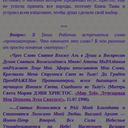
не успели принять все народы, поэтому Князь Тьмы и
устроил всем изпытание, чтобы души сделали свой выбор.
***
Вопрос:
В Твоих Работах встречается слово
«протоматерия». Что означает это слово? В чём различие
от просто понятия «материи»?
«Чрез Слово Святое Вхожу Азъ в Души и Воскресаю
Духом Святым. Возжигайтесь Мною! Атомы МиРАздания
отРАжают Лице Моё, Эфиры записывают Мои Слова,
Крестами Меня Струится Свет во Тьму! Да Грядёт
ПреобРАЖЕНие Протоматерии, всего дышащего и
звучащего Именем Света, Сшедшего во Тьму!»
(Матерь
Света
Мария ДЭВИ ХРИСТОС.
«Мир Тебе, Лучезарная
Моя Церковь Духа Святого!»
, 15.07.1996).
«…Святые Возносятся в РАй Моей Благодати и
Становятся Логосами Моей Любви. Высший Архат —
Иоанн-Пётр Второй. Все Силы Небесные
Упорядочиваются на Небе! Наступает Великое