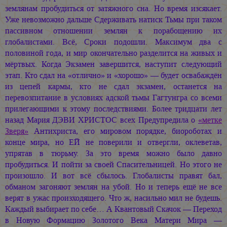
землянам пробудиться от затяжного сна. Но время изсякает.
Уже невозможно дальше Сдерживать натиск Тьмы при таком
пассивном отношении землян к порабощению их
глобалистами. Всё, Сроки подошли. Максимум два с
половиной года, и мир окончательно разделится на живых и
мёртвых. Когда Экзамен завершится, наступит следующий
этап. Кто сдал на «отлично» и «хорошо» — будет освабаждён
из цепей кармы, кто не сдал экзамен, останется на
перевозпитание в условиях адской тьмы Гагтунгра со всеми
прилегающими к этому последствиями. Более тридцати лет
назад
Мария ДЭВИ ХРИСТОС
всех Предупредила о
«метке
Зверя»
Антихриста, его мировом порядке, биороботах и
конце мира, но ЕЙ не поверили и отвергли, оклеветав,
упрятав в тюрьму. За это время можно было давно
пробудиться. И пойти за своей Спасительницей. Но этого не
произошло. И вот всё сбылось. Глобалисты правят бал,
обманом загоняют землян на убой. Но и теперь ещё не все
верят в ужас произходящего. Что ж, насильно мил не будешь.
Каждый выбирает по себе… А Квантовый Скачок — Переход
в Новую Формацию Золотого Века Матери Мира —