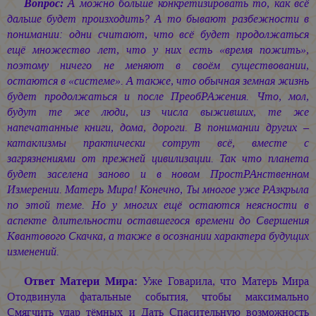
Вопрос:
А можно больше конкретизировать то, как всё
дальше будет произходить? А то бывают разбежности в
понимании: одни считают, что всё будет продолжаться
ещё множество лет, что у них есть «время пожить»,
поэтому ничего не меняют в своём существовании,
остаются в «системе». А также, что обычная земная жизнь
будет продолжаться и после ПреобРАжения. Что, мол,
будут те же люди, из числа выживших, те же
напечатанные книги, дома, дороги. В понимании других –
катаклизмы практически сотрут всё, вместе с
загрязнениями от прежней цивилизации. Так что планета
будет заселена заново и в новом ПростРАнственном
Измерении. Матерь Мира! Конечно, Ты многое уже РАзкрыла
по этой теме. Но у многих ещё остаются неясности в
аспекте длительности оставшегося времени до Свершения
Квантового Скачка, а также в осознании характера будущих
изменений.
Ответ Матери Мира:
Уже Говарила, что Матерь Мира
Отодвинула фатальные события, чтобы максимально
Смягчить удар тёмных и Дать Спасительную возможность