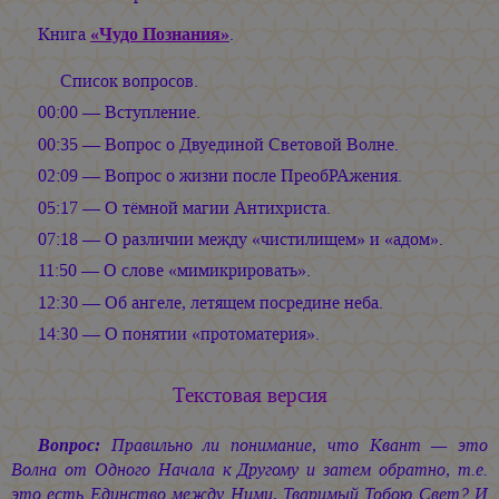
Книга
«Чудо Познания»
.
Список вопросов.
00:00 — Вступление.
00:35 — Вопрос о Двуединой Световой Волне.
02:09 — Вопрос о жизни после ПреобРАжения.
05:17 — О тёмной магии Антихриста.
07:18 — О различии между «чистилищем» и «адом».
11:50 — О слове «мимикрировать».
12:30 — Об ангеле, летящем посредине неба.
14:30 — О понятии «протоматерия».
Текстовая версия
Вопрос:
Правильно ли понимание, что Квант — это
Волна от Одного Начала к Другому и затем обратно, т.е.
это есть Единство между Ними, Тваримый Тобою Свет? И