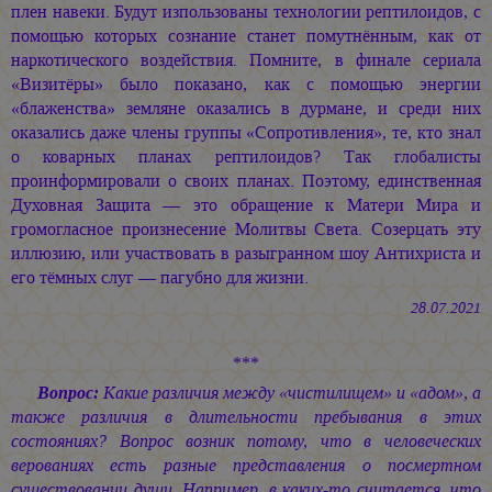
плен навеки. Будут изпользованы технологии рептилоидов, с
помощью которых сознание станет помутнённым, как от
наркотического воздействия. Помните, в финале сериала
«Визитёры» было показано, как с помощью энергии
«блаженства» земляне оказались в дурмане, и среди них
оказались даже члены группы «Сопротивления», те, кто знал
о коварных планах рептилоидов? Так глобалисты
проинформировали о своих планах. Поэтому, единственная
Духовная Защита — это обращение к Матери Мира и
громогласное произнесение Молитвы Света. Созерцать эту
иллюзию, или участвовать в разыгранном шоу Антихриста и
его тёмных слуг — пагубно для жизни.
28.07.2021
***
Вопрос:
Какие различия между «чистилищем» и «адом», а
также различия в длительности пребывания в этих
состояниях? Вопрос возник потому, что в человеческих
верованиях есть разные представления о посмертном
существовании души. Например, в каких-то считается, что