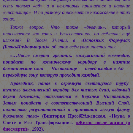
есть только «ад», а в некоторых признаётся и наличие
«чистилища». И по-разному описывается нахождение в этих
зонах.
Также вопрос: Что такое «дэвачан», который
описывается как хоть и Бажественная, но всё-таки ещё
иллюзия? В Твоём Учении, в
«Основных Формулах
(БлокъИнФормации)»
, об этом всём упоминается так:
«…После смерти грешник, заслуживший возмездие,
попадает по космическому коридору в нижние
демонические слои — Чистилище — перед входом в Ад —
переходную зону, которую проходит каждый.
Праведник, попав в огромную светящуюся трубу-
туннель (космический коридор для чистых душ), ведомый
двумя Ангелами, оказывается в Верхнем Чистилище.
Затем попадает в соответствующий Высший Слой,
полностью разуплотнённый и принявший лёгкую форму
духовного тела»
(Виктория ПреобРАженская. «Наука о
Свете и Его Трансформации».
«Жизнь после жизни (о
биосмерти)»
, 1992).