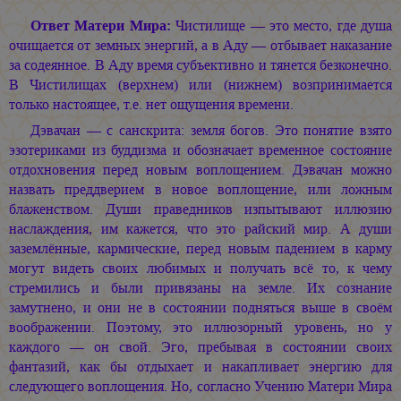
Ответ Матери Мира:
Чистилище — это место, где душа
очищается от земных энергий, а в Аду — отбывает наказание
за содеянное. В Аду время субъективно и тянется безконечно.
В Чистилищах (верхнем) или (нижнем) возпринимается
только настоящее, т.е. нет ощущения времени.
Дэвачан — с санскрита: земля богов. Это понятие взято
эзотериками из буддизма и обозначает временное состояние
отдохновения перед новым воплощением. Дэвачан можно
назвать преддверием в новое воплощение, или ложным
блаженством. Души праведников изпытывают иллюзию
наслаждения, им кажется, что это райский мир. А души
заземлённые, кармические, перед новым падением в карму
могут видеть своих любимых и получать всё то, к чему
стремились и были привязаны на земле. Их сознание
замутнено, и они не в состоянии подняться выше в своём
воображении. Поэтому, это иллюзорный уровень, но у
каждого — он свой. Эго, пребывая в состоянии своих
фантазий, как бы отдыхает и накапливает энергию для
следующего воплощения. Но, согласно Учению Матери Мира