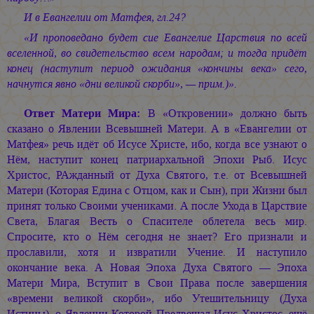
И в Евангелии от Матфея, гл.24?
«И проповедано будет сие Евангелие Царствия по всей
вселенной, во свидетельство всем народам; и тогда придёт
конец (наступит период ожидания «кончины века» сего,
начнутся явно «дни великой скорби», — прим.)».
Ответ Матери Мира:
В «Откровении» должно быть
сказано о Явлении Всевышней Матери. А в «Евангелии от
Матфея» речь идёт об Исусе Христе, ибо, когда все узнают о
Нём, наступит конец патриархальной Эпохи Рыб. Исус
Христос, РАжданный от Духа Святого, т.е. от Всевышней
Матери (Которая Едина с Отцом, как и Сын), при Жизни был
принят только Своими учениками. А после Ухода в Царствие
Света, Благая Весть о Спасителе облетела весь мир.
Спросите, кто о Нём сегодня не знает? Его признали и
прославили, хотя и извратили Учение. И наступило
окончание века. А Новая Эпоха Духа Святого — Эпоха
Матери Мира, Вступит в Свои Права после завершения
«времени великой скорби», ибо Утешительницу (Духа
Истины), о Явлении Которой Предвещал Исус Христос, ещё