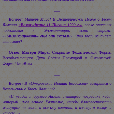
***
Вопрос:
Матерь Мира! В Эзотерической Поэме о Твоём
Явлении
«Возхождение 11 Нисана 1990 г.»
, после описания
подготовки к Эксплантации, есть строка:
««Мимикрировать» ещё они сказали»
. Что здесь означает
это слово?
Ответ Матери Мира:
Сокрытие Фохатической Формы
Всеобъемлющего Духа Софии Премудрой в Физической
Форме ЧелоВека.
***
Вопрос:
В «Откровении Иоанна Богослова» говарится о
Возвещении о Твоём Явлении?
«И увидел я другого Ангела, летящего посредине неба,
который имел вечное Евангелие, чтобы благовествовать
живущим на земле и всякому племени, и колену, и языку, и
народу…»