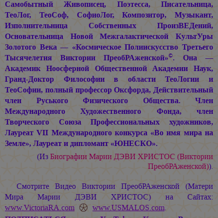
Самобытный Живописец, Поэтесса, Писательница,
ТеоЛог, ТеоСоф, СофиоЛог, Композитор, Музыкант,
Изполнительница Собственных ПроизВЕДений,
Основательница Новой Межгалактической КультУры
Золотого Века — «Космическое Полиискусство Третьего
©
Тысячелетия Виктории ПреобРАженской»
. Она —
Академик Ноосферной Общественной Академии Наук,
Гранд-Доктор Философии в области ТеоЛогии и
ТеоСофии, полный профессор Оксфорда, Действительный
член Руського Физического Общества. Член
Международного Художественного Фонда, член
Творческого Союза Профессиональных художников,
Лауреат VII Международного конкурса «Во имя мира на
Земле», Лауреат и дипломант «ЮНЕСКО».
(Из
Биографии
Марии ДЭВИ ХРИСТОС
(Виктории
ПреобРАженской)
).
Смотрите Видео Виктории ПреобРАженской (Матери
Мира
Марии ДЭВИ ХРИСТОС
) на Сайтах:
www.VictoriaRA.com
www.USMALOS.com
.