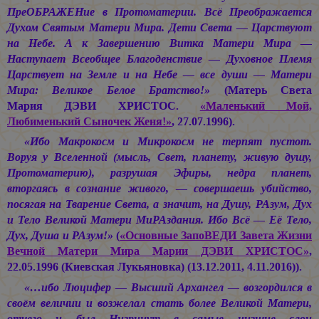
ПреОБРАЖЕНие в Протоматерии. Всё Преображается
Духом Святым Матери Мира. Дети Света — Царствуют
на Небе. А к Завершению Витка Матери Мира —
Наступает Всеобщее Благоденствие — Духовное Племя
Царствует на Земле и на Небе — все души — Матери
Мира: Великое Белое Братство!»
(Матерь Света
Мария ДЭВИ ХРИСТОС.
«Маленький Мой,
Любименький Сыночек Женя!»
, 27.07.1996).
«Ибо Макрокосм и Микрокосм не терпят пустот.
Воруя у Вселенной (мысль, Свет, планету, живую душу,
Протоматерию), разрушая Эфиры, недра планет,
вторгаясь в сознание живого, — совершаешь убийство,
посягая на Тварение Света, а значит, на Душу, РАзум, Дух
и Тело Великой Матери МиРАздания. Ибо Всё — Её Тело,
Дух, Душа и РАзум!»
(
«Основные ЗапоВЕДИ Завета Жизни
Вечной Матери Мира
Марии ДЭВИ ХРИСТОС»
,
22.05.1996 (Киевская Лукьяновка) (13.12.2011, 4.11.2016)).
«…ибо Люцифер — Высший Архангел — возгордился в
своём величии и возжелал стать более Великой Матери,
отчего и был Низринут в самые низшие слои