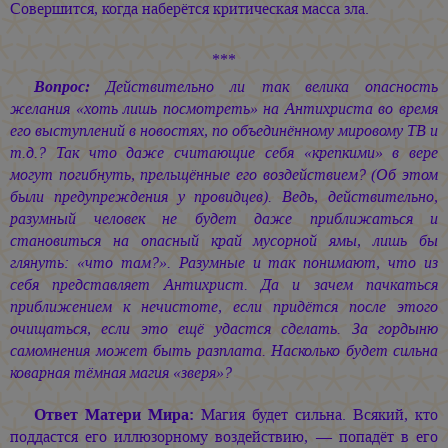
Совершится, когда наберётся критическая масса зла.
***
Вопрос:
Действительно ли так велика опасность
желания «хоть лишь посмотреть» на Антихриста во время
его выступлений в новостях, по объединённому мировому ТВ и
т.д.? Так что даже считающие себя «крепкими» в вере
могут погибнуть, прельщённые его воздействием? (Об этом
были предупреждения у провидцев). Ведь, действительно,
разумный человек не будет даже приближаться и
становиться на опасный край мусорной ямы, лишь бы
глянуть: «что там?». Разумные и так понимают, что из
себя представляет Антихрист. Да и зачем пачкаться
приближением к нечистоте, если придётся после этого
очищаться, если это ещё удастся сделать. За гордыню
самомнения может быть разплата. Насколько будет сильна
коварная тёмная магия «зверя»?
Ответ Матери Мира:
Магия будет сильна. Всякий, кто
поддастся его иллюзорному воздействию, — попадёт в его