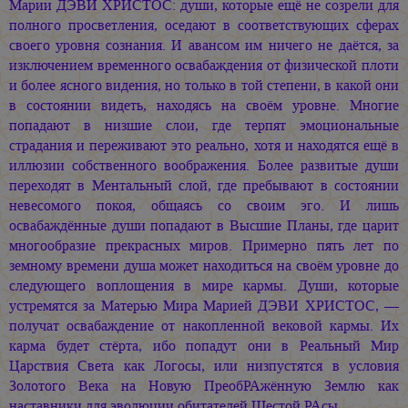
Марии ДЭВИ ХРИСТОС:
души, которые ещё не созрели для
полного просветления, оседают в соответствующих сферах
своего уровня сознания. И авансом им ничего не даётся, за
изключением временного освабаждения от физической плоти
и более ясного видения, но только в той степени, в какой они
в состоянии видеть, находясь на своём уровне. Многие
попадают в низшие слои, где терпят эмоциональные
страдания и переживают это реально, хотя и находятся ещё в
иллюзии собственного воображения. Более развитые души
переходят в Ментальный слой, где пребывают в состоянии
невесомого покоя, общаясь со своим эго. И лишь
освабаждённые души попадают в Высшие Планы, где царит
многообразие прекрасных миров. Примерно пять лет по
земному времени душа может находиться на своём уровне до
следующего воплощения в мире кармы. Души, которые
устремятся за Матерью Мира
Марией ДЭВИ ХРИСТОС, —
получат освабаждение от накопленной вековой кармы. Их
карма будет стёрта, ибо попадут они в Реальный Мир
Царствия Света как Логосы, или низпустятся в условия
Золотого Века на Новую ПреобРАжённую Землю как
наставники для эволюции обитателей Шестой РАсы.