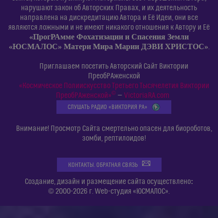
нарушают закон об Авторских Правах, и их деятельность
направлена на дискредитацию Автора и Её Идеи, они все
являются ложными и не имеют никакого отношения к Автору и Её
«ПрогРАмме Фохатизации и Спасения Земли
«ЮСМАЛОС» Матери Мира Марии ДЭВИ ХРИСТОС»
.
Приглашаем посетить Авторский Сайт Виктории
ПреобРАженской
«Космическое Полиискусство Третьего Тысячелетия Виктории
©
ПреобРАженской»
—
VictoriaRA.com
СЛУШАТЬ РАДИО «ВИКТОРИЯ РА»
Внимание! Просмотр Сайта смертельно опасен для биороботов,
зомби, рептилоидов!
КОНТАКТЫ. ОБРАТНАЯ СВЯЗЬ
:
Создание, дизайн и размещение сайта осуществлено
© 2000-2026 г. Web-студия «ЮСМАЛОС».