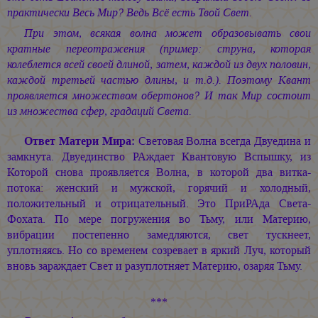
практически Весь Мир? Ведь Всё есть Твой Свет.
При этом, всякая волна может образовывать свои
кратные переотражения (пример: струна, которая
колеблется всей своей длиной, затем, каждой из двух половин,
каждой третьей частью длины, и т.д.). Поэтому Квант
проявляется множеством обертонов? И так Мир состоит
из множества сфер, градаций Света.
Ответ Матери Мира:
Световая Волна всегда Двуедина и
замкнута. Двуединство РАждает Квантовую Вспышку, из
Которой снова проявляется Волна, в которой два витка-
потока: женский и мужской, горячий и холодный,
положительный и отрицательный. Это ПриРАда Света-
Фохата. По мере погружения во Тьму, или Материю,
вибрации постепенно замедляются, свет тускнеет,
уплотняясь. Но со временем созревает в яркий Луч, который
вновь зараждает Свет и разуплотняет Материю, озаряя Тьму.
***