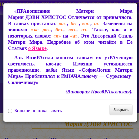
«ПРАвописание Матери Мира
Марии ДЭВИ ХРИСТОС
Отличается от привычного.
В словах приставки:
рас-
,
бес-
,
вос-
,
ис-
Заменены на
звонкую
«з»
:
раз-
,
без-
,
воз-
,
из-
. Также, как и в
некоторых словах:
«о»
на
«а»
. Это Авторский Стиль
Матери Мира. Подробнее об этом читайте в Её
Статьях
о Языке
.
Азъ ВозвРАтила многим словам их утРАченную
светимость, кое-где Изменив устоявшееся
правописание, дабы Язык «СофиоЛогии Матери
Мира» Приблизился к ИзНАЧАльному — Сурьскому-
Солнечному»
Главная
Статьи Марии ДЭВИ ХРИСТОС
(Виктория ПреобРАженская).
Ответы на вопросы, 2010-2026 гг.
Виктория ПреобРАженская. «Чудо Познания». Вопросы и
Ответы. Часть 25 (Видео)
Закрыть
Больше не показывать
Мария ДЭВИ ХРИСТОС