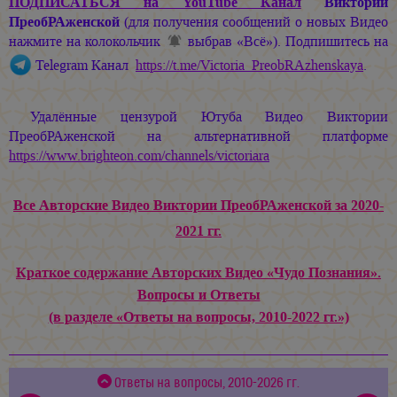
ПОДПИСАТЬСЯ
на YouTube Канал
Виктории
ПреобРАженской
(для получения сообщений о новых Видео
нажмите на колокольчик
выбрав «Всё»). Подпишитесь на
Telegram Канал
https://t.me/Victoria_PreobRAzhenskaya
.
Удалённые цензурой Ютуба Видео Виктории
ПреобРАженской на альтернативной платформе
https://www.brighteon.com/channels/victoriara
Все Авторские Видео Виктории ПреобРАженской за 2020-
2021 гг.
Краткое содержание Авторских Видео «Чудо Познания».
Вопросы и Ответы
(в разделе «Ответы на вопросы, 2010-2022 гг.»)
Ответы на вопросы, 2010-2026 гг.