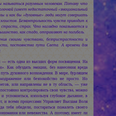
ы называться разумным человеком. Потому что
оболочкой (имеет недостаточный «эмоциональный
лы и как бы «духовные» люди могут совершать
 эгоистов. Безконтрольность чувств приводит к
 страсти, страх. Что наглядно показывается и
ьшинство, как стадо, отправляют на погибель.
ения своими чувствами, безпристрастности и
сти, постоянства пути Света. А времени для
.
 — есть одна из высших форм посвящения. На
и». Как обуздать эмоции, без нанесения вреда
путь духовного возхождения. В мире, бурлящем
раздражение или безпокойство не просто. Но
регов, или направлены не в ту область, — уже
постоянно контролировать свои чувства, можно
и успокоиться, изпользуя глубокое дыхание, в
ет, и всеми процессами Управляет Высшая Воля
а тебя обидели, постараться пожалеть своего
понимания или невежества. А поэтому, имеет ли