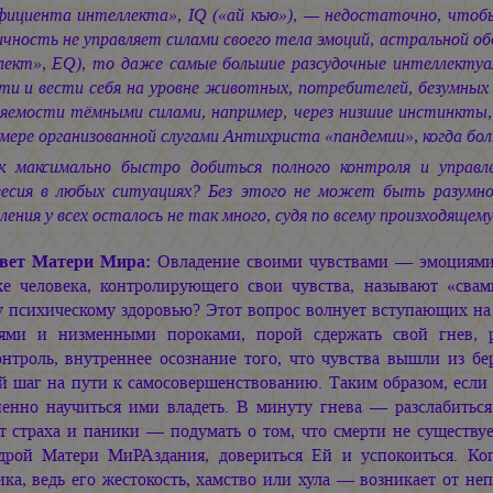
фициента интеллекта», IQ («ай кью»), — недостаточно, чтоб
ичность не управляет силами своего тела эмоций, астральной 
лект», EQ), то даже самые большие разсудочные интеллектуа
сти и вести себя на уровне животных, потребителей, безумных
ляемости тёмными силами, например, через низшие инстинкты,
мере организованной слугами Антихриста «пандемии», когда бол
к максимально быстро добиться полного контроля и управл
весия в любых ситуациях? Без этого не может быть разумно
ления у всех осталось не так много, судя по всему произходящему
вет Матери Мира:
Овладение своими чувствами — эмоциями
ке человека, контролирующего свои чувства, называют «свам
у психическому здоровью? Этот вопрос волнует вступающих на 
тями и низменными пороками, порой сдержать свой гнев, 
онтроль, внутреннее осознание того, что чувства вышли из бе
й шаг на пути к самосовершенствованию. Таким образом, если 
пенно научиться ими владеть. В минуту гнева — разслабиться 
т страха и паники — подумать о том, что смерти не существу
дрой Матери МиРАздания, довериться Ей и успокоиться. Когд
ка, ведь его жестокость, хамство или хула — возникает от не