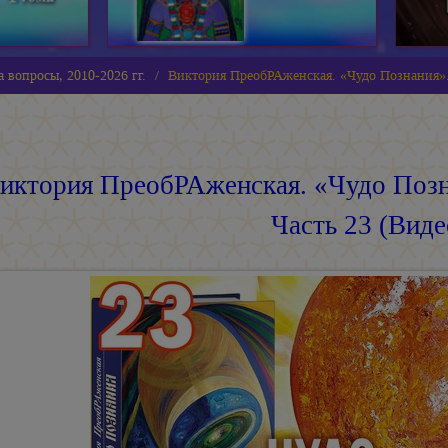
 вопросы, 2010-2026 гг.
Виктория ПреобРАженская. «Чудо Познания».
иктория ПреобРАженская. «Чудо Позн
Часть 23 (Виде