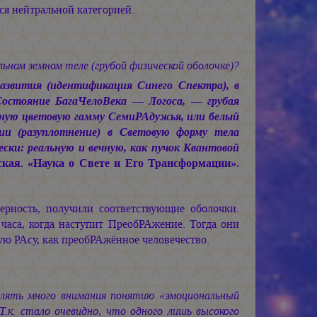
ся нейтральной категорией.
ном земном теле (грубой физической оболочке)?
азвития (идентификация Синего Спектра), в
остояние БагаЧелоВека — Логоса, — грубая
иную цветовую гамму СемиРАдужья, или белый
рии (разуплотнение) в Световую форму тела
ески: реальную и вечную, как пучок Квантовой
ая. «Наука о Свете и Его Трансформации».
рность, получили соответствующие оболочки.
часа, когда наступит ПреобРАжение. Тогда они
ую РАсу, как преобРАжённое человечество.
елять много внимания понятию «эмоциональный
 Т.к. стало очевидно, что одного лишь высокого