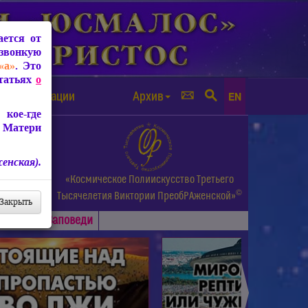
ется от
звонкую
«а»
. Это
Статьях
о
а от чипизации
Архив
EN
кое-где
 Матери
енская).
а.
«Космическое Полиискусство Третьего
©
и др.
Тысячелетия
Виктории ПреобРАженской»
Закрыть
Основные
Заповеди
►