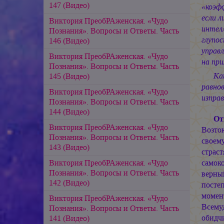
147 (Видео)
«коэф
если л
Виктория ПреобРАженская. «Чудо
интел
Познания». Вопросы и Ответы. Часть
глупо
146 (Видео)
управ
Виктория ПреобРАженская. «Чудо
на при
Познания». Вопросы и Ответы. Часть
Ка
145 (Видео)
равно
Виктория ПреобРАженская. «Чудо
изправ
Познания». Вопросы и Ответы. Часть
144 (Видео)
От
Виктория ПреобРАженская. «Чудо
Возто
Познания». Вопросы и Ответы. Часть
своем
143 (Видео)
страс
Виктория ПреобРАженская. «Чудо
самок
Познания». Вопросы и Ответы. Часть
верны
142 (Видео)
посте
момен
Виктория ПреобРАженская. «Чудо
Всему
Познания». Вопросы и Ответы. Часть
обидчи
141 (Видео)