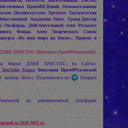
описец, Поэтесса, Писательница, ТеоЛог,
Собственных ПроизВЕДений, Основательница
ское Полиискусство Третьего Тысячелетия
щественной Академии Наук, Гранд-Доктор
р Оксфорда, Действительный член Руського
енного Фонда, член Творческого Союза
нкурса «Во имя мира на Земле», Лауреат и
 ДЭВИ ХРИСТОС
(Виктории ПреобРАженской)
).
ира
Марии ДЭВИ ХРИСТОС
) на Сайтах:
 YouTube Канал
Виктории ПреобРАженской
выбрав «Всё»). Подпишитесь на
Telegram
женской на альтернативной платформе
ской за 2020-2021 гг.