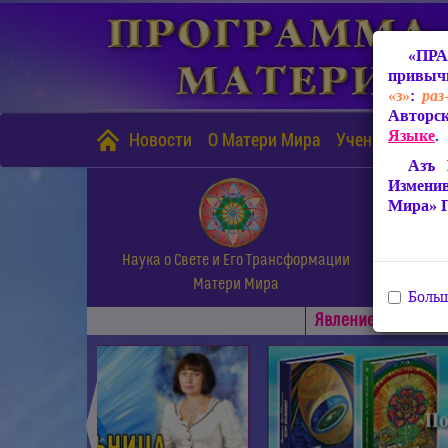
«ПРА
привычн
«з»
:
раз
Авторск
Языке
.
Новости
О Матери Мира
Учение Матери
Азъ 
Измени
Мира» 
Наука о Свете и Его Трансформации
Матери Мира
Больш
Явлениe Матери М
◄