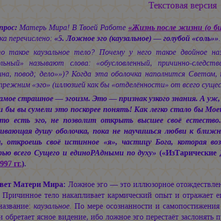
Текстовая версия
прос:
Матерь Мира! В Твоей Работе
«Жизнь после жизни (о б
ка перечислено:
«5. Ложное эго (каузальное) — голубой «соль»»
.
о такое каузальное тело? Почему у него такое двойное наз
альный» называют слова: «обусловленный, причинно-следств
ина, повод; дело»»)? Когда эта оболочка наполнится Светом,
прежним «эго» (иллюзией как бы «отделённости» от всего суще
амое страшное — эгоизм. Это — признак узкого знания. А уж, 
ли бы вы сумели это поскорее понять! Как легко стало бы Мое
что есть эго, не позволит открыть высшее своё естество
ивающая душу оболочка, пока не научишься любви к ближнем
, откроешь своё истинное «я», частицу Бога, которая в
ью всего Сущего и единоРАдными по духу»
(«ИзТарические
997 гг.
).
вет Матери Мира:
Ложное эго — это иллюзорное отождествлени
. Причинное тело накапливает кармический опыт и отражает 
 название:
каузальное.
По мере осознанности и самопостижения 
 обретает ясное видение, ибо ложное эго перестаёт заслонять п