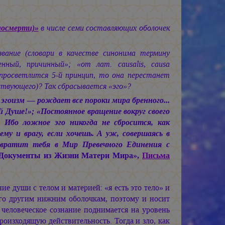
иосмерти)»
в числе семи составляющих оболочек
вание (словари в качестве синонима термину
енный, причинный»; «от лат. сausalis, causa
 просветлится 5-й принцип, то она перестанет
ствующего)? Так сбрасывается «эго»?
эгоизм — рождает все пороки мира бренного...
й Душе!»; «Постоянное вращение вокруг своего
. Ибо ложное эго никогда не сбросится, как
у и врагу, если хочешь. А уж, совершаясь в
озвратит тебя в Мир Превечного Единения с
 Документы из Жизни Матери Мира»,
Письма
е души с телом и материей: «я есть это тело» и
его другим нижним оболочкам, поэтому и носит
человеческое сознание поднимается на уровень
роизходящую действительность. Тогда и зло, как