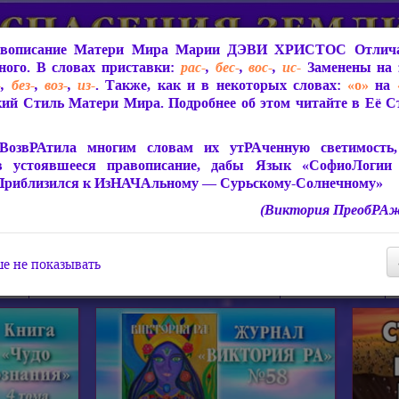
вописание Матери Мира
Марии ДЭВИ ХРИСТОС
Отлича
ого. В словах приставки:
рас-
,
бес-
,
вос-
,
ис-
Заменены на 
-
,
без-
,
воз-
,
из-
. Также, как и в некоторых словах:
«о»
на
ий Стиль Матери Мира. Подробнее об этом читайте в Её 
 Мира
О ПрогРАмме «ЮСМАЛОС»
Библиотека
Защит
ВозвРАтила многим словам их утРАченную светимость, 
в устоявшееся правописание, дабы Язык «СофиоЛогии
Приблизился к ИзНАЧАльному — Сурьскому-Солнечному»
(Виктория ПреобРАж
СофиоЛогия Матери Мира
Живое Слово Матери Мир
Статьи, Книги, Видео, Аудио 
е не показывать
ира
Пророчества о Явлении Матери Мира
Молитва Света