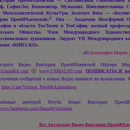
ктория ПреобРАженская — Светоносный Самобытный Жив
ф, СофиоЛог, Композитор, Музыкант, Изполнительница 
 Межгалактической КультУры Золотого Века — «Космиче
©
рии ПреобРАженской»
. Она — Академик Ноосферной Об
офии в области ТеоЛогии и ТеоСофии, полный профессо
ческого Общества. Член Международного Художеств
ссиональных художников, Лауреат VII Международного ко
омант «ЮНЕСКО».
(Из
Биографии
Марии
отрите Видео Виктории ПреобРАженской (Матери М
ictoriaRA.com
www.USMALOS.com
.
ПОДПИСАТЬСЯ
на
получения сообщений о новых Видео нажмите на колокольчик
л
https://t.me/Victoria_PreobRAzhenskaya
.
алённые цензурой Ютуба Видео Виктории ПреобРА
//www.brighteon.com/channels/victoriara
Все Авторские Видео Виктории ПреобРАжен