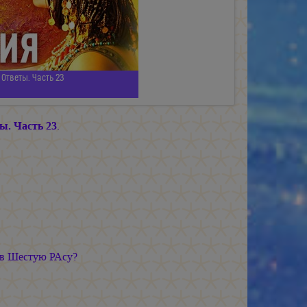
Ответы. Часть 23
ы. Часть 23
.
а в Шестую РАсу?