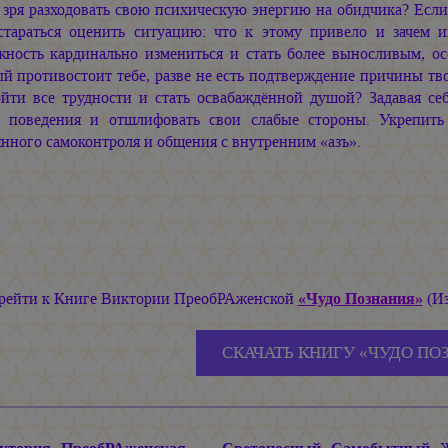
зря разходовать свою психическую энергию на обидчика? Если 
стараться оценить ситуацию: что к этому привело и зачем и
жность кардинально измениться и стать более выносливым, о
й противостоит тебе, разве не есть подтверждение причины тв
ойти все трудности и стать освабаждённой душой? Задавая с
о поведения и отшлифовать свои слабые стороны. Укрепит
нного самоконтроля и общения с внутренним «азъ».
рейти к Книге Виктории ПреобРАженской
«Чудо Познания»
(Из
СКАЧАТЬ КНИГУ «ЧУДО ПО