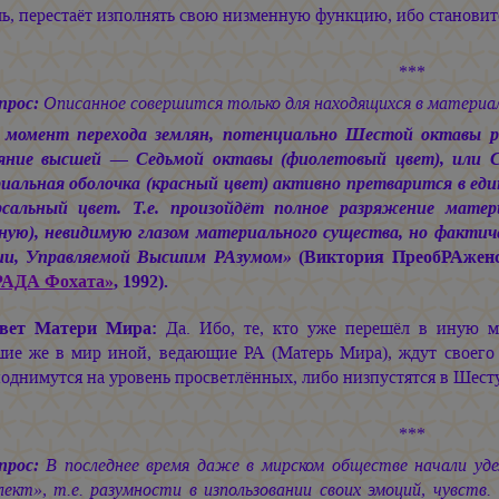
ь, перестаёт изполнять свою низменную функцию, ибо становит
***
прос:
Описанное совершится только для находящихся в материаль
 момент перехода землян, потенциально Шестой октавы р
яние высшей — Седьмой октавы (фиолетовый цвет), или С
иальная оболочка (красный цвет) активно претварится в ед
рсальный цвет. Т.е. произойдёт полное разряжение мате
вную), невидимую глазом материального существа, но фактич
ии, Управляемой Высшим РАзумом»
(Виктория ПреобРАженск
РАДА Фохата»
, 1992).
вет Матери Мира:
Да. Ибо, те, кто уже перешёл в иную ме
ие же в мир иной, ведающие РА (Матерь Мира), ждут своего 
однимутся на уровень просветлённых, либо низпустятся в Шест
***
прос:
В последнее время даже в мирском обществе начали уд
ект», т.е. разумности в изпользовании своих эмоций, чувств.