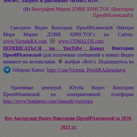
Земле», Лауреат и дипломант «ЮНЕСКО».
(Из
Биографии
Марии ДЭВИ ХРИСТОС
(Виктории
ПреобРАженской)
).
Смотрите Видео Виктории ПреобРАженской (Матери
Мира
Марии ДЭВИ ХРИСТОС
) на Сайтах:
www.VictoriaRA.com
www.USMALOS.com
.
ПОДПИСАТЬСЯ
на YouTube Канал
Виктории
ПреобРАженской
(для получения сообщений о новых Видео
нажмите на колокольчик
выбрав «Всё»). Подпишитесь на
Telegram Канал
https://t.me/Victoria_PreobRAzhenskaya
.
Удалённые цензурой Ютуба Видео Виктории
ПреобРАженской на альтернативной платформе
https://www.brighteon.com/channels/victoriara
Все Авторские Видео Виктории ПреобРАженской за 2020-
2021 гг.