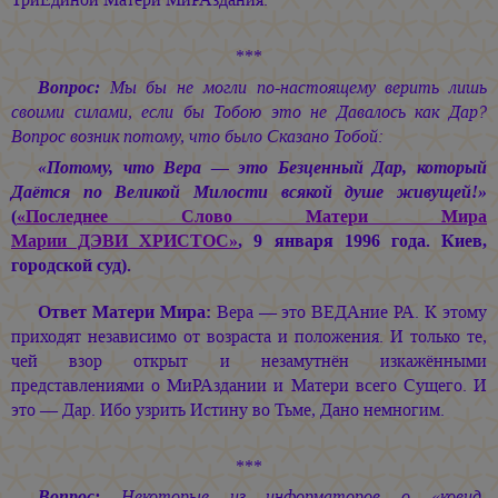
***
Вопрос:
Мы бы не могли по-настоящему верить лишь
своими силами, если бы Тобою это не Давалось как Дар?
Вопрос возник потому, что было Сказано Тобой:
«Потому, что Вера — это Безценный Дар, который
Даётся по Великой Милости всякой душе живущей!»
(
«Последнее Слово Матери Мира
Марии ДЭВИ ХРИСТОС»
, 9 января 1996 года. Киев,
городской суд).
Ответ Матери Мира:
Вера — это ВЕДАние РА. К этому
приходят независимо от возраста и положения. И только те,
чей взор открыт и незамутнён изкажёнными
представлениями о МиРАздании и Матери всего Сущего. И
это — Дар. Ибо узрить Истину во Тьме, Дано немногим.
***
Вопрос:
Некоторые из информаторов о «ковид-