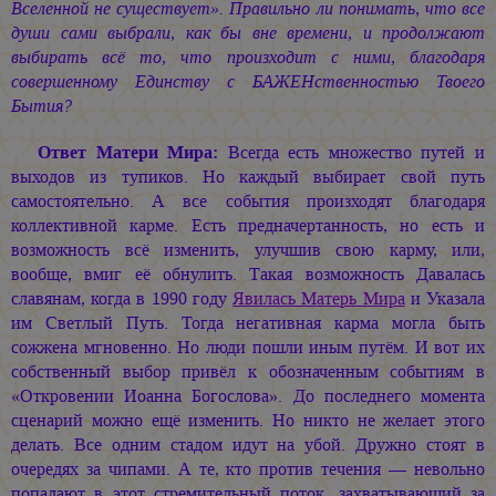
Вселенной не существует». Правильно ли понимать, что все
души сами выбрали, как бы вне времени, и продолжают
выбирать всё то, что произходит с ними, благодаря
совершенному Единству с БАЖЕНственностью Твоего
Бытия?
Ответ Матери Мира:
Всегда есть множество путей и
выходов из тупиков. Но каждый выбирает свой путь
самостоятельно. А все события произходят благодаря
коллективной карме. Есть предначертанность, но есть и
возможность всё изменить, улучшив свою карму, или,
вообще, вмиг её обнулить. Такая возможность Давалась
славянам, когда в 1990 году
Явилась Матерь Мира
и Указала
им Светлый Путь. Тогда негативная карма могла быть
сожжена мгновенно. Но люди пошли иным путём. И вот их
собственный выбор привёл к обозначенным событиям в
«Откровении Иоанна Богослова». До последнего момента
сценарий можно ещё изменить. Но никто не желает этого
делать. Все одним стадом идут на убой. Дружно стоят в
очередях за чипами. А те, кто против течения — невольно
попадают в этот стремительный поток, захватывающий за