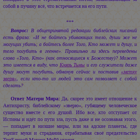
собой в пучину всё, что встречается на его пути.
***
Вопрос:
В общепринятой редакции библейских писаний
есть фраза: «И не бойтесь убивающих тело, души же не
могущих убить; а бойтесь более Того, Кто может и душу, и
тело погубить в геенне». Правильно ли здесь переведены
слова «Того, Кто» (как относящиеся к Божеству)? Может
это имеется в виду, что
Князь Тьмы
и его служители даже
душу могут погубить, обманув сейчас и поставив
«метку
зверя»
, если кто-то из людей это сам позволяет с собой
сделать?
Ответ Матери Мира:
Да, скорее это имеет отношение к
Антихристу, библейскому «зверю», губящему человеческое
существо вместе с его душой. Ибо все, кто отступает от
Истины и идёт по пути зла, пусть даже и не осознавая этого,
— попадает в низшие миры, или на адские планеты, где
терпит муки и страдания, отрабатывая своё предательство
ТриЕдиной Матери МиРАздания.