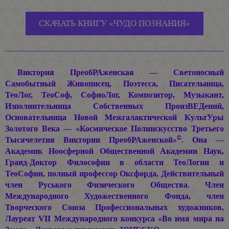
СКАЧАТЬ КНИГУ «ЧУДО ПОЗНАНИЯ»
Виктория ПреобРАженская — Светоносный
Самобытный Живописец, Поэтесса, Писательница,
ТеоЛог, ТеоСоф, СофиоЛог, Композитор, Музыкант,
Изполнительница Собственных ПроизВЕДений,
Основательница Новой Межгалактической КультУры
Золотого Века — «Космическое Полиискусство Третьего
©
Тысячелетия Виктории ПреобРАженской»
. Она —
Академик Ноосферной Общественной Академии Наук,
Гранд-Доктор Философии в области ТеоЛогии и
ТеоСофии, полный профессор Оксфорда, Действительный
член Руського Физического Общества. Член
Международного Художественного Фонда, член
Творческого Союза Профессиональных художников,
Лауреат VII Международного конкурса «Во имя мира на