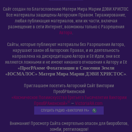
Сайт создан по Благословению Матери Мира Марии ДЭВИ ХРИСТОС.
Все материалы защищены Авторским Правом. Тиражирование,
любая публикация материалов, или их части, включая
размещение в сети Интернет, возможны только с Разрешения
Автора
.
Сайты, которые публикуют материалы без Разрешения Автора,
нарушают закон об Авторских Правах, и их деятельность
направлена на дискредитацию Автора и Её Идеи, они все
являются ложными и не имеют никакого отношения к Автору и Её
«ПрогРАмме Фохатизации и Спасения Земли
«ЮСМАЛОС» Матери Мира Марии ДЭВИ ХРИСТОС»
.
Приглашаем посетить Авторский Сайт Виктории
ПреобРАженской
«Космическое Полиискусство Третьего Тысячелетия Виктории
©
ПреобРАженской»
—
VictoriaRA.com
СЛУШАТЬ РАДИО «ВИКТОРИЯ РА»
Внимание! Просмотр Сайта смертельно опасен для биороботов,
зомби, рептилоидов!