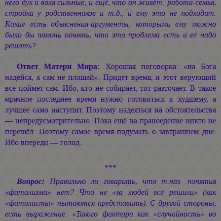
него дух и воля сильные, и ещё, что он живёт: работа-семья,
стройка у родственников и т.д., и ему это не подходит.
Какие есть объяснения-аргументы, которыми ему можно
было бы помочь понять, что эта проблема есть и её надо
решать?
Ответ Матери Мира:
Хорошая поговорка: «на Бога
надейся, а сам не плошай». Придёт время, и этот верующий
всё поймёт сам. Ибо, кто не собирает, тот разточает. В такое
мрачное последнее время нужно готовиться к худшему, а
лучшее само наступит. Поэтому надеяться на обстоятельства
— непредусмотрительно. Пока ещё на праноедение никто не
перешёл. Поэтому самое время подумать о завтрашнем дне.
Ибо впереди — голод.
***
Вопрос:
Правильно ли говарить, что т.наз. понятия
«фатализма» нет? Что не «за людей всё решили» (как
«фаталисты» пытаются представить). С другой стороны,
есть выражение: «Такого фактора как «случайность» во