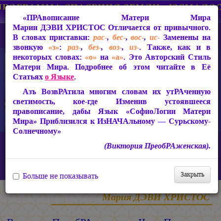
«ПРАвописание Матери Мира
Марии ДЭВИ ХРИСТОС
Отличается от привычного.
В словах приставки:
рас-
,
бес-
,
вос-
,
ис-
Заменены на
звонкую
«з»
:
раз-
,
без-
,
воз-
,
из-
. Также, как и в
некоторых словах:
«о»
на
«а»
. Это Авторский Стиль
Матери Мира. Подробнее об этом читайте в Её
Статьях
о Языке
.
Азъ ВозвРАтила многим словам их утРАченную
светимость, кое-где Изменив устоявшееся
правописание, дабы Язык «СофиоЛогии Матери
Мира» Приблизился к ИзНАЧАльному — Сурьскому-
Солнечному»
Главная
Статьи Марии ДЭВИ ХРИСТОС
(Виктория ПреобРАженская).
Ответы на вопросы, 2010-2026 гг.
Виктория ПреобРАженская. «Чудо Познания». Вопросы и
Ответы. Часть 21 (Видео)
Закрыть
Больше не показывать
Мария ДЭВИ ХРИСТОС