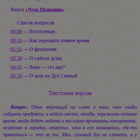
Книга
«Чудо Познания»
.
Список вопросов.
00:00
— Вступление.
00:33
— Как пережить тёмное время.
01:53
— О фатализме.
03:36
— О гибели души.
04:42
— Вера — это дар?
05:33
— О хуле на Дух Святый.
Текстовая версия
Вопрос:
Один верующий на слова о том, что «надо
собрать продукты и найти место, чтобы пережить тёмное
время, когда будут ходить и насильно прививать-чипировать,
особенно в городах, ответил, что в его понимании, где-то
прятаться — это не то. Мол, сильный дух не сломить, а у