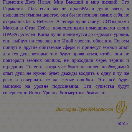
Гармония Двух Начал: Мир Высший и мир низший. Это
Гармония. Ибо, если бы не произРАсли души здесь, в
нынешнем тёмном царстве, они бы не познали самих себя, не
открылись бы к Небесам. А теперь души станут СОТварцами
Матери и Отца Небес, полноценными помощниками своих
ПРАРАДАтелей. Когда души поднимутся до седьмого уровня,
они выйдут на совершенно Иной уровень общения. Логосы
пойдут в другие обитаемые сферы и принесут земной опыт
для тех душ, которые там будут проявляться, чтобы они не
повторяли земных ошибок, не проходили через тернии и
страдания. То есть, когда уже будет накоплен необходимый
опыт душ, не нужно будет дважды входить в одну и ту же
реку и совершать те же самые ошибки. Это всё будет
записано на уровне подсознания. Эти существа будут
совершенно Иного Уровня, безсмертные бхагаваны.
Виктория ПреобРАженская
2020 г.