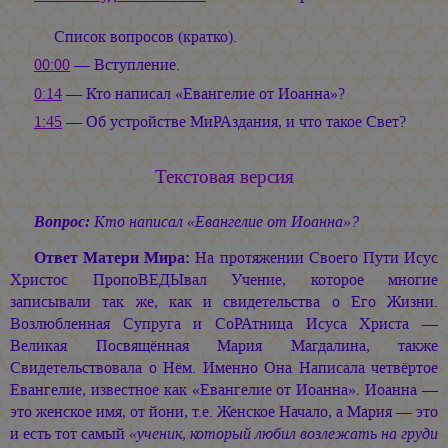
Список вопросов (кратко).
00:00
— Вступление.
0:14
— Кто написал «Евангелие от Иоанна»?
1:45
— Об устройстве МиРАздания, и что такое Свет?
Текстовая версия
Вопрос:
Кто написал «Евангелие от Иоанна»?
Ответ Матери Мира:
На протяжении Своего Пути Исус
Христос ПропоВЕДЫвал Учение, которое многие
записывали так же, как и свидетельства о Его Жизни.
Возлюбленная Супруга и СоРАтница Исуса Христа —
Великая Посвящённая Мария Магдалина, также
Свидетельствовала о Нём. Именно Она Написала четвёртое
Евангелие, известное как «Евангелие от Иоанна». Иоанна —
это женское имя, от йони, т.е. Женское Начало, а Мария — это
и есть тот самый
«ученик, который любил возлежать на груди