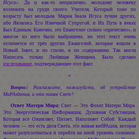
Исуса»
. Да и как-то неприлично, молодому человеку
возлежать на груди своего Учителя, Который тоже по
возрасту был молодым. Мария Знала Исуса лучше других,
ибо Являлась Его Извечной Супругой, и Их Путь в веках
Был Единым. Конечно, это Евангелие сильно «причёсано», и
многое из него было выброшено, но этот текст очень
отличается от трёх других Евангелий, которые вошли в
Новый Завет, и по стилю, и по содержанию. Так могла
Написать только Любящая Женщина. Было сделано
изследование
, подтверждающее этот факт.
*
Вопрос:
Разскажите, пожалуйста, об устройстве
МиРАздания, и что такое Свет?
Ответ Матери Мира:
Свет — Это Фохат Матери Мира.
Это Энергетическая ИнФормация, Духовная Субстанция,
Которая всё Оживляет, Питает, Наполняет Собой. Каждый
человек — это есть дитя Света, это живая вибРАция, которая
может разуплотниться и перейти на иной уровень сознания.