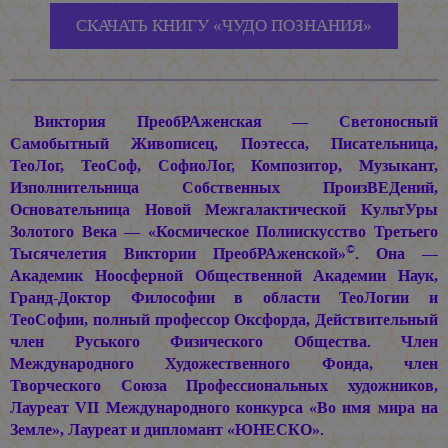
СКАЧАТЬ КНИГУ «ЧУДО ПОЗНАНИЯ»
Виктория ПреобРАженская — Светоносный
Самобытный Живописец, Поэтесса, Писательница,
ТеоЛог, ТеоСоф, СофиоЛог, Композитор, Музыкант,
Изполнительница Собственных ПроизВЕДений,
Основательница Новой Межгалактической КультУры
Золотого Века — «Космическое Полиискусство Третьего
©
Тысячелетия Виктории ПреобРАженской»
. Она —
Академик Ноосферной Общественной Академии Наук,
Гранд-Доктор Философии в области ТеоЛогии и
ТеоСофии, полный профессор Оксфорда, Действительный
член Руського Физического Общества. Член
Международного Художественного Фонда, член
Творческого Союза Профессиональных художников,
Лауреат VII Международного конкурса «Во имя мира на
Земле», Лауреат и дипломант «ЮНЕСКО».