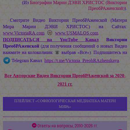
(Из
Биографии
Марии ДЭВИ ХРИСТОС
(Виктории
ПреобРАженской)
).
Смотрите Видео Виктории ПреобРАженской (Матери
Мира
Марии ДЭВИ ХРИСТОС
) на Сайтах:
www.VictoriaRA.com
www.USMALOS.com
.
ПОДПИСАТЬСЯ
на YouTube Канал
Виктории
ПреобРАженской
(для получения сообщений о новых Видео
нажмите на колокольчик
выбрав «Всё»). Подпишитесь на
Telegram Канал
https://t.me/Victoria_PreobRAzhenskaya
.
Все Авторские Видео Виктории ПреобРАженской за 2020-
2021 гг.
ПЛЕЙЛИСТ «СОФИОЛОГИЧЕСКАЯ МЕДИАТЕКА МАТЕРИ
МИРА»
Ответы на вопросы, 2010-2026 гг.