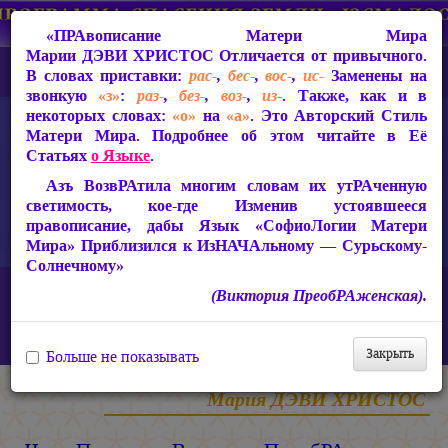
«ПРАвописание Матери Мира
Марии ДЭВИ ХРИСТОС
Отличается от привычного.
В словах приставки:
рас-
,
бес-
,
вос-
,
ис-
Заменены на
звонкую
«з»
:
раз-
,
без-
,
воз-
,
из-
. Также, как и в
некоторых словах:
«о»
на
«а»
. Это Авторский Стиль
Матери Мира. Подробнее об этом читайте в Её
Статьях
о Языке
.
Азъ ВозвРАтила многим словам их утРАченную
светимость, кое-где Изменив устоявшееся
правописание, дабы Язык «СофиоЛогии Матери
Мира» Приблизился к ИзНАЧАльному — Сурьскому-
Солнечному»
Главная
Статьи Марии ДЭВИ ХРИСТОС
(Виктория ПреобРАженская).
Ответы на вопросы, 2010-2026 гг.
Чудо Познания. Виктория ПреобРАженская. Вопросы и Oтветы.
Часть 2 (Видео)
Закрыть
Больше не показывать
Мария ДЭВИ ХРИСТОС