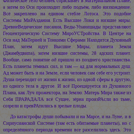
Физическое тело человек сбрасывает в МаТериальном Плане,
а затем по Оси произходит либо подъём, либо низхождение.
Всё закреплено на едином стебле Лотоса. Это подобие
Системы МиРАздания. Есть Высшие Локи и низшие миры.
ДревнеВедические писания, Веды-Упанишады представляют
Геоцентрическую Систему МироУСТройства. В Центре на
Оси над МаТерией и Тонкими Сферами Находится Духовный
План, затем идут Высшие Миры, планета Земля
(Джамбудвипа), затем низшие системы, 28 адских планет.
Вообще, само понятие
ад
пришло из позднего христианства.
Есть планеты тёмных сил, и там — ад для нормальных душ.
Ад может быть и на Земле, если человек сам себе его устроит.
Душа переходит от жизни к жизни, из одной сферы в другую,
из одного тела в другое. И всё Проецируется из Духовного
Плана, как Луч прожектора, на Землю. Матерь Мира также из
Себя ПРАРАДАЛА всё Сущее, зёрна произРАсли во тьме,
созрели и превРАтились в зрелые плоды.
До катастрофы души побывали и на Марсе, и на Луне, и в
Сириусианской Системе (там есть обитаемые планеты), но с
определённого периода времени все разселились здесь. Это