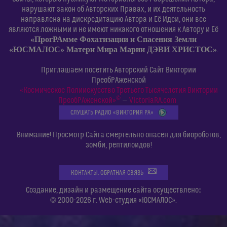
нарушают закон об Авторских Правах, и их деятельность
направлена на дискредитацию Автора и Её Идеи, они все
являются ложными и не имеют никакого отношения к Автору и Её
«ПрогРАмме Фохатизации и Спасения Земли
«ЮСМАЛОС» Матери Мира Марии ДЭВИ ХРИСТОС»
.
Приглашаем посетить Авторский Сайт Виктории
ПреобРАженской
«Космическое Полиискусство Третьего Тысячелетия Виктории
©
ПреобРАженской»
—
VictoriaRA.com
СЛУШАТЬ РАДИО «ВИКТОРИЯ РА»
Внимание! Просмотр Сайта смертельно опасен для биороботов,
зомби, рептилоидов!
КОНТАКТЫ. ОБРАТНАЯ СВЯЗЬ
:
Создание, дизайн и размещение сайта осуществлено
© 2000-2026 г. Web-студия «ЮСМАЛОС».