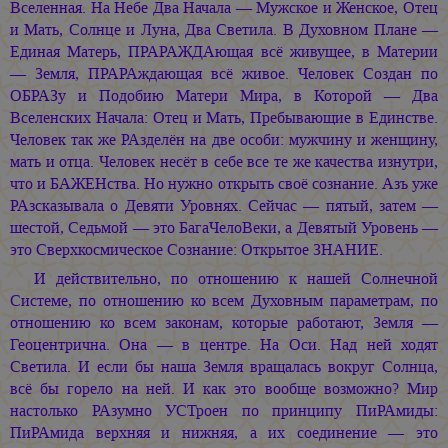
Вселенная. На Небе Два Начала — Мужское и Женское, Отец
и Мать, Солнце и Луна, Два Светила. В Духовном Плане —
Единая Матерь, ПРАРАЖДАющая всё живущее, в Материи
— Земля, ПРАРАждающая всё живое. Человек Создан по
ОБРАЗу и Подобию Матери Мира, в Которой — Два
Вселенских Начала: Отец и Мать, Пребывающие в Единстве.
Человек так же РАзделён на две особи: мужчину и женщину,
мать и отца. Человек несёт в себе все те же качества изнутри,
что и БАЖЕНства. Но нужно открыть своё сознание. Азъ уже
РАзсказывала о Девяти Уровнях. Сейчас — пятый, затем —
шестой, Седьмой — это БагаЧелоВеки, а Девятый Уровень —
это Сверхкосмическое Сознание: Открытое ЗНАНИЕ.
И действительно, по отношению к нашей Солнечной
Системе, по отношению ко всем Духовным параметрам, по
отношению ко всем законам, которые работают, Земля —
Геоцентрична. Она — в центре. На Оси. Над ней ходят
Светила. И если бы наша Земля вращалась вокруг Солнца,
всё бы горело на ней. И как это вообще возможно? Мир
настолько РАзумно УСТроен по принципу ПиРАмиды:
ПиРАмида верхняя и нижняя, а их соединение — это