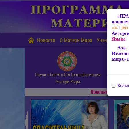
«ПРА
привычн
«з»
:
раз
Авторск
Языке
.
Новости
О Матери Мира
Учение Матери
Азъ 
Измени
Мира» 
Наука о Свете и Его Трансформации
Матери Мира
Больш
Явлениe Матери М
◄