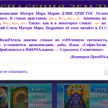
вописание Матери Мира
Марии ДЭВИ ХРИСТОС
Отлича
ого. В словах приставки:
рас-
,
бес-
,
вос-
,
ис-
Заменены на 
-
,
без-
,
воз-
,
из-
. Также, как и в некоторых словах:
«о»
на
ий Стиль Матери Мира. Подробнее об этом читайте в Её 
 Мира
О ПрогРАмме «ЮСМАЛОС»
Библиотека
Защит
ВозвРАтила многим словам их утРАченную светимость, 
в устоявшееся правописание, дабы Язык «СофиоЛогии
Приблизился к ИзНАЧАльному — Сурьскому-Солнечному»
(Виктория ПреобРАж
СофиоЛогия Матери Мира
Живое Слово Матери Мир
Статьи, Книги, Видео, Аудио 
е не показывать
ира
Пророчества о Явлении Матери Мира
Молитва Света