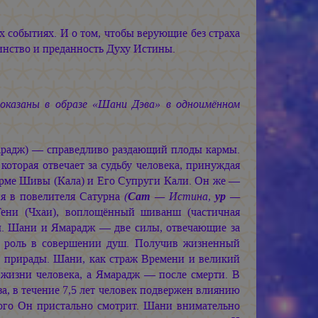
обытиях. И о том, чтобы верующие без страха
инство и преданность Духу Истины.
оказаны в образе «Шани Дэва» в одноимённом
адж) — справедливо раздающий плоды кармы.
торая отвечает за судьбу человека, принуждая
орме Шивы (Кала) и Его Супруги Кали. Он же —
я в повелителя Сатурна
(
Сат
— Истина,
ур
—
ни (Чхаи), воплощённый шиванш (частичная
ы. Шани и Ямарадж — две силы, отвечающие за
ю роль в совершении душ. Получив жизненный
в прирады. Шани, как страж Времени и великий
и жизни человека, а Ямарадж — после смерти. В
а, в течение 7,5 лет человек подвержен влиянию
кого Он пристально смотрит. Шани внимательно