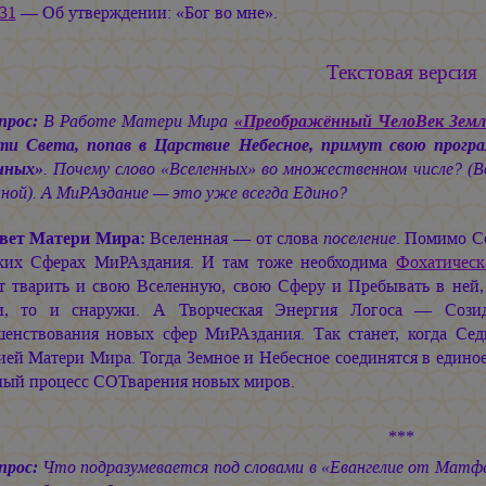
:31
— Об утверждении: «Бог во мне».
Текстовая версия
прос:
В Работе Матери Мира
«Преображённый ЧелоВек Земли
и Света, попав в Царствие Небесное, примут свою прогр
нных»
. Почему слово «Вселенных» во множественном числе? (В
нной). А МиРАздание — это уже всегда Едино?
вет Матери Мира:
Вселенная — от слова
поселение
. Помимо С
ких Сферах МиРАздания. И там тоже необходима
Фохатическ
т тварить и свою Вселенную, свою Сферу и Пребывать в ней, к
и, то и снаружи. А Творческая Энергия Логоса — Созида
шенствования новых сфер МиРАздания. Так станет, когда Сед
ей Матери Мира. Тогда Земное и Небесное соединятся в единое
ный процесс СОТварения новых миров.
***
прос:
Что подразумевается под словами в «Евангелие от Мат