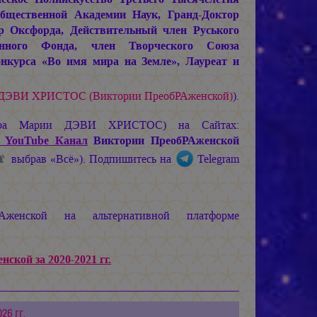
щественной Академии Наук, Гранд-Доктор
р Оксфорда, Действительный член Руського
енного Фонда, член Творческого Союза
нкурса «Во имя мира на Земле», Лауреат и
 ДЭВИ ХРИСТОС
(Виктории ПреобРАженской)
).
ира
Марии ДЭВИ ХРИСТОС
) на Сайтах:
 YouTube Канал
Виктории ПреобРАженской
выбрав «Всё»). Подпишитесь на
Telegram
женской на альтернативной платформе
ской за 2020-2021 гг.
26 гг.