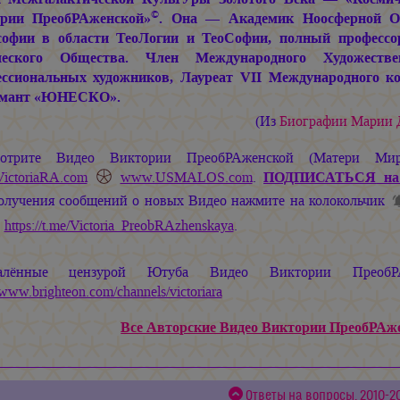
©
рии ПреобРАженской»
. Она — Академик Ноосферной Об
офии в области ТеоЛогии и ТеоСофии, полный профессо
ческого Общества. Член Международного Художеств
ссиональных художников, Лауреат VII Международного ко
омант «ЮНЕСКО».
(Из
Биографии
Марии
отрите Видео Виктории ПреобРАженской (Матери М
ictoriaRA.com
www.USMALOS.com
.
ПОДПИСАТЬСЯ
на
получения сообщений о новых Видео нажмите на колокольчик
л
https://t.me/Victoria_PreobRAzhenskaya
.
алённые цензурой Ютуба Видео Виктории ПреобРА
//www.brighteon.com/channels/victoriara
Все Авторские Видео Виктории ПреобРАжен
Ответы на вопросы, 2010-20