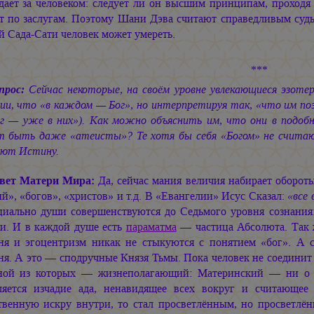
дает за человеком: следует ли он высшим принципам, проходя 
ёт по заслугам. Поэтому Шани Дэва считают справедливым суд
й Сада-Сати человек может умереть.
***
прос:
Сейчас некоторые, на своём уровне увлекающиеся эзотер
нии, что «в каждом — Бог», но интерпретируя так, «что им п
ог — уже в них»). Как можно объяснить им, что они в подоб
 быть даже «атеисты»? Те хотя бы себя «Богом» не считают
ают Истину.
вет Матери Мира:
Да, сейчас мания величия набирает обороты
й», «богов», «христов» и т.д. В «Евангелии» Исус Сказал:
«все 
циально души совершенствуются до Седьмого уровня сознания:
ти. И в каждой душе есть
параматма
— частица Абсолюта. Так ж
ня и эгоцентризм никак не стыкуются с понятием «бог». А с
я. А это — сподручные Князя Тьмы. Пока человек не соединит 
ной из которых — жизнеполагающий: Материнский — ни о к
ляется изчадие ада, ненавидящее всех вокруг и считающее
твенную искру внутри, то стал просветлённым, но просветлён