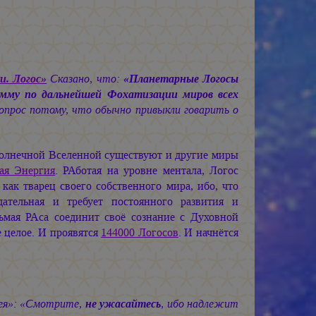
. Логос»
Сказано, что:
«Планетарные Логосы
амму по дальнейшей Фохатизации миров всех
опрос потому, что обычно привыкли говарить о
олнечной Вселенной существуют и другие миры
ая Энергия
. РАботая на уровне ментала, Логос
ак тварец своего собственного мира, ибо, что
тельная и требует постоянного развития и
ьмая РАса соединит своё сознание с Духовной
 целое. И проявятся
144000 Логосов
. И начнётся
фея»: «Смотрите,
не ужасайтесь
, ибо надлежит