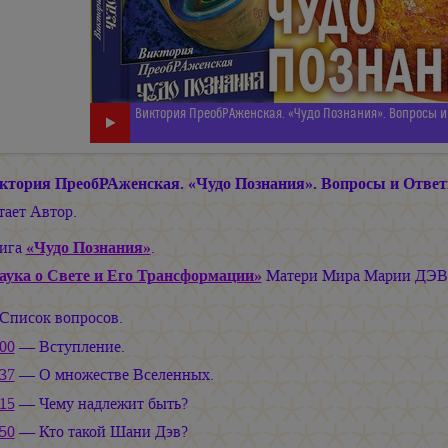
Виктория ПреобРАженская. «Чудо Познания». Вопросы и 
ктория ПреобРАженская. «Чудо Познания». Вопросы и Ответ
тает Автор.
ига
«Чудо Познания»
.
аука о Свете и Его Трансформации»
Матери Мира
Марии ДЭ
Список вопросов.
:00
— Вступление.
:37
— О множестве Вселенных.
:15
— Чему надлежит быть?
:50
— Кто такой Шани Дэв?