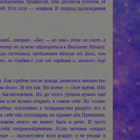
изпытания, трудности, или достигая успехов. И
ьёй. Его сила — мощная. В период прохождения
икой, говорят: «Бог — во мне» (так их учат, в
оэтому не нужно обращаться к Высшему Началу,
ном состоянии пребывают дальше от Бога, чем
, не сходят с ума от гордыни и, может, ещё
. Как грибов после дождя, развелось множество
вы боги»
. И это так. Но всему — своё время. Ибо
 багачеловеков. Но до этого уровня нужно ещё
е и её нужно открыть в самом себе. Но только
ейчас поголовно у большинства раздуто эго и
в себе оба полушария, не примет оба Принципа,
аком «боге» не может быть и речи. И часто
 себя непревзойдённым. Если человек открыл
ные — просветляют всех вокруг, а не уводят в