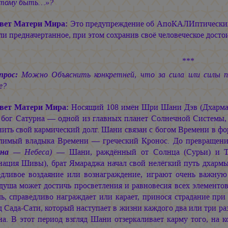
 тому быть…»?
вет Матери Мира:
Это предупреждение об АпоКАЛИптических с
и предначертанное, при этом сохранив своё человеческое досто
***
прос:
Можно Объяснить конкретней, что за сила или силы п
е?
вет Матери Мира:
Носящий 108 имён Шри Шани Дэв (Дхармар
бог Сатурна — одной из главных планет Солнечной Системы, ко
нить свой кармический долг. Шани связан с богом Времени в ф
лимый владыка Времени — греческий Кронос. До превращени
,
на
— Небеса)
— Шани, раждённый от Солнца (Сурьи) и Те
нация Шивы), брат Ямараджа начал свой нелёгкий путь дхарм
едливое воздаяние или вознаграждение, играют очень важну
 душа может достичь просветления и равновесия всех элементо
ль, справедливо награждает или карает, принося страдание пр
 Сада-Сати, который наступает в жизни каждого два или три раз
на. В этот период взгляд Шани отзеркаливает карму того, на 