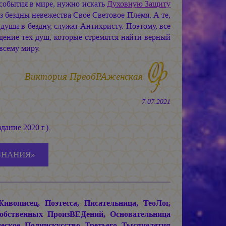
события в мире, нужно искать
Духовную Защиту
 бездны невежества Своё Световое Племя. А те,
души в бездну, служат Антихристу. Поэтому, все
дение тех душ, которые стремятся найти верный
сему миру.
Виктория ПреобРАженская
7.07.2021
дание 2020 г.).
ЗНАНИЯ»
описец, Поэтесса, Писательница, ТеоЛог,
Собственных ПроизВЕДений, Основательница
ское Полиискусство Третьего Тысячелетия