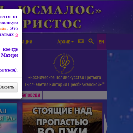
ется от
звонкую
«а»
. Это
Статьях
о
а от чипизации
Архив
EN
кое-где
 Матери
енская).
а.
«Космическое Полиискусство Третьего
©
и др.
Тысячелетия
Виктории ПреобРАженской»
Закрыть
Основные
Заповеди
►