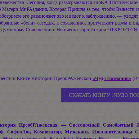
 невежества. Сегодня, когда разыгрываются апоКАЛИптические 
 Матери МиРАздания, Которая Пришла за тем, чтобы Вывести из
обозримое эго размножает зло и ведёт к заблуждению, — уводят 
збранные «боги» сегодня, к сожалению, притупляют разум и ви
к Духовному Совершению. Но очень скоро Истина ОТКРОЕТСЯ в
рейти к Книге Виктории ПреобРАженской
«Чудо Познания»
(Из
СКАЧАТЬ КНИГУ «ЧУДО ПО
ктория ПреобРАженская — Светоносный Самобытный Жив
ф, СофиоЛог, Композитор, Музыкант, Изполнительница 
 Межгалактической КультУры Золотого Века — «Космиче