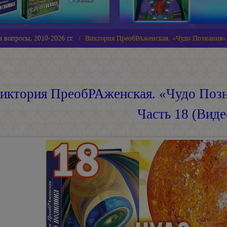
 вопросы, 2010-2026 гг.
Виктория ПреобРАженская. «Чудо Познания».
иктория ПреобРАженская. «Чудо Позн
Часть 18 (Виде