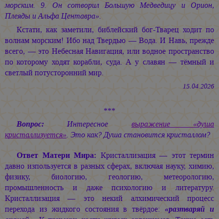
морским. 9. Он сотворил Большую Медведицу и Орион,
Плеяды и Альфа Центавра».
Кстати, как заметили, библейский бог-Тварец ходит по
волнам морским! Ибо над Твердью — Вода. И Навь, прежде
всего, — это Небесная Навигация, или водное пространство
по которому ходят корабли, суда. А у славян — тёмный и
светлый потусторонний мир.
15.04.2026
***
Вопрос:
Интересное
выражение «душа
кристаллизуется»
. Это как? Душа становится кристаллом?
Ответ Матери Мира:
Кристаллизация — этот термин
давно изпользуется в разных сферах, включая науку, химию,
физику, биологию, геологию, метеорологию,
промышленность и даже психологию и литературу.
Кристаллизация — это некий алхимический процесс
перехода из жидкого состояния в твёрдое:
«разтваряй и