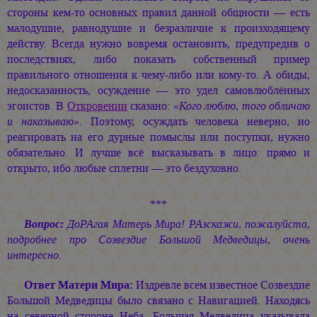
стороны кем-то основных правил данной общности — есть
малодушие, равнодушие и безразличие к произходящему
действу. Всегда нужно вовремя остановить, предупредив о
последствиях, либо показать собственный пример
правильного отношения к чему-либо или кому-то. А обиды,
недосказанность, осуждение — это удел самовлюблённых
эгоистов. В
Откровении
сказано:
«Кого люблю, того обличаю
и наказываю».
Поэтому, осуждать человека неверно, но
реагировать на его дурные помыслы или поступки, нужно
обязательно. И лучше всё высказывать в лицо: прямо и
открыто, ибо любые сплетни — это бездуховно.
***
Вопрос:
ДоРАгая Матерь Мира! РАзскажи, пожалуйста,
подробнее про Созвездие Большой Медведицы, очень
интересно.
Ответ Матери Мира:
Издревле всем известное Созвездие
Большой Медведицы было связано с Навигацией. Находясь
на северной стороне Неба, Большая Медведица указывала