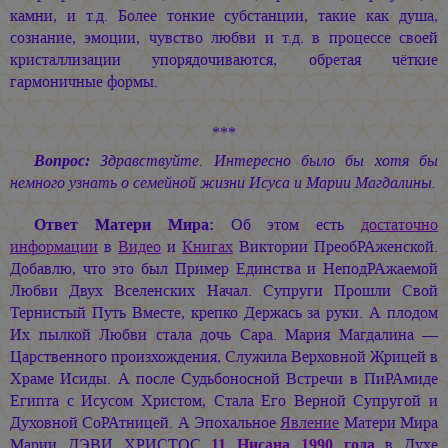
камни, и т.д. Более тонкие субстанции, такие как душа,
сознание, эмоции, чувство любви и т.д. в процессе своей
кристаллизации упорядочиваются, обретая чёткие
гармоничные формы.
***
Вопрос:
Здравствуйте. Интересно было бы хотя бы
немного узнать о семейной жизни Исуса и Марии Магдалины.
Ответ Матери Мира:
Об этом есть
достаточно
информации
в
Видео
и
Книгах
Виктории ПреобРАженской.
Добавлю, что это был Пример Единства и НеподРАжаемой
Любви Двух Вселенских Начал. Супруги Прошли Свой
Тернистый Путь Вместе, крепко Держась за руки. А плодом
Их пылкой Любви стала дочь Сара. Мария Магдалина —
Царственного произхождения, Служила Верховной Жрицей в
Храме Исиды. А после Судьбоносной Встречи в ПиРАмиде
Египта с Исусом Христом, Стала Его Верной Супругой и
Духовной СоРАтницей. А Эпохальное
Явление
Матери Мира
Марии ДЭВИ ХРИСТОС
11 Нисана 1990 года
в Духе