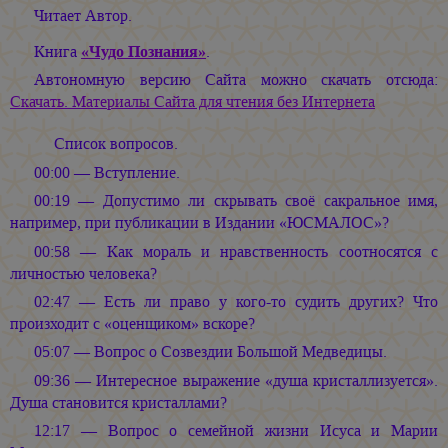
Читает Автор.
Книга
«Чудо Познания»
.
Автономную версию Сайта можно скачать отсюда:
Скачать. Материалы Сайта для чтения без Интернета
Список вопросов.
00:00 — Вступление.
00:19 — Допустимо ли скрывать своё сакральное имя,
например, при публикации в Издании «ЮСМАЛОС»?
00:58 — Как мораль и нравственность соотносятся с
личностью человека?
02:47 — Есть ли право у кого-то судить других? Что
произходит с «оценщиком» вскоре?
05:07 — Вопрос о Созвездии Большой Медведицы.
09:36 — Интересное выражение «душа кристаллизуется».
Душа становится кристаллами?
12:17 — Вопрос о семейной жизни Исуса и Марии