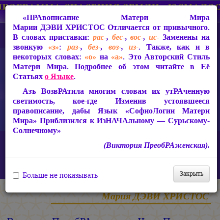
«ПРАвописание Матери Мира
Марии ДЭВИ ХРИСТОС
Отличается от привычного.
В словах приставки:
рас-
,
бес-
,
вос-
,
ис-
Заменены на
звонкую
«з»
:
раз-
,
без-
,
воз-
,
из-
. Также, как и в
некоторых словах:
«о»
на
«а»
. Это Авторский Стиль
Матери Мира. Подробнее об этом читайте в Её
Статьях
о Языке
.
Азъ ВозвРАтила многим словам их утРАченную
светимость, кое-где Изменив устоявшееся
правописание, дабы Язык «СофиоЛогии Матери
Мира» Приблизился к ИзНАЧАльному — Сурьскому-
Солнечному»
Главная
Статьи Марии ДЭВИ ХРИСТОС
(Виктория ПреобРАженская).
Ответы на вопросы, 2010-2026 гг.
Виктория ПреобРАженская. «Чудо Познания». Вопросы и
Ответы. Часть 163 (Видео)
Закрыть
Больше не показывать
Мария ДЭВИ ХРИСТОС