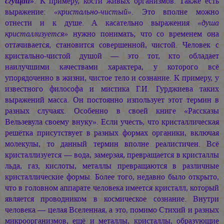
сгущай»
. К примеру, кости живых организмов. Также есть
выражение:
«кристально-чистый».
Это вполне можно
отнести и к душе. А касательно выражения
«душа
кристаллизуется»
нужно понимать, что со временем она
оттачивается, становится совершенной, чистой. Человек с
кристально-чистой душой — это тот, кто обладает
наилучшими качествами характера, у которого всё
упорядоченно в жизни, чистое тело и сознание. К примеру, у
известного философа и мистика Г.И. Гурджиева таких
выражений масса. Он постоянно изпользует этот термин в
разных случаях. Особенно в своей книге «Рассказы
Вельзевула своему внуку». Если учесть, что кристаллическая
решётка присутствует в разных формах органики, включая
молекулы, то данный термин вполне реалистичен. Всё
кристаллизуется — вода, замерзая, превращается в кристаллы
льда, газ, кислоты, металлы превращаются в различные
кристаллические формы. Более того, недавно было открыто,
что в головном аппарате человека имеется кристалл, который
является проводником в космическое сознание. Внутри
человека — целая Вселенная, а это, помимо Стихий и разных
микроорганизмов, ещё и металлы, кристаллы, образующие