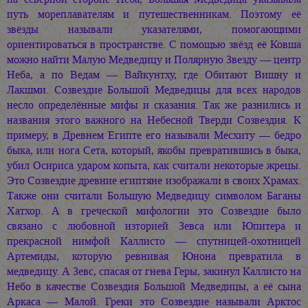
путь мореплавателям и путешественникам. Поэтому её
звёзды называли указателями, помогающими
ориентироваться в пространстве. С помощью звёзд её Ковша
можно найти Малую Медведицу и Полярную Звезду — центр
Неба, а по Ведам — Вайкунтху, где Обитают Вишну и
Лакшми. Созвездие Большой Медведицы для всех народов
несло определённые мифы и сказания. Так же разнились и
названия этого важного на Небесной Тверди Созвездия. К
примеру, в Древнем Египте его называли Месхиту — бедро
быка, или нога Сета, который, якобы превратившись в быка,
убил Осириса ударом копыта, как считали некоторые жрецы.
Это Созвездие древние египтяне изображали в своих Храмах.
Также они считали Большую Медведицу символом Баганы
Хатхор. А в греческой мифологии это Созвездие было
связано с любовной изторией Зевса или Юпитера и
прекрасной нимфой Каллисто — спутницей-охотницей
Артемиды, которую ревнивая Юнона превратила в
медведицу. А Зевс, спасая от гнева Геры, закинул Каллисто на
Небо в качестве Созвездия Большой Медведицы, а её сына
Аркаса — Малой. Греки это Созвездие называли Арктос