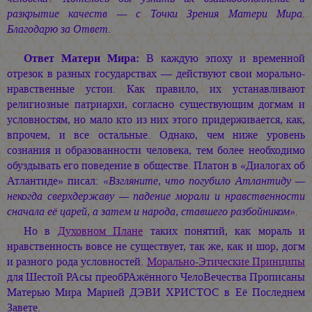
разкрытие качеств — с Точки Зрения Матери Мира.
Благодарю за Ответ.
Ответ Матери Мира:
В каждую эпоху и временной
отрезок в разных государствах — действуют свои морально-
нравственные устои. Как правило, их устанавливают
религиозные патриархи, согласно существующим догмам и
условностям, но мало кто из них этого придерживается, как,
впрочем, и все остальные. Однако, чем ниже уровень
сознания и образованности человека, тем более необходимо
обуздывать его поведение в обществе. Платон в «Диалогах об
Атлантиде» писал:
«Взгляните, что погубило Атлантиду —
некогда сверхдержаву — падение морали и нравственности
сначала её царей, а затем и народа, ставшего разбойником».
Но в
Духовном Плане
таких понятий, как мораль и
нравственность вовсе не существует, так же, как и шор, догм
и разного рода условностей.
Морально-Этические Принципы
для Шестой РАсы преобРАжённого ЧелоВечества Прописаны
Матерью Мира
Марией ДЭВИ ХРИСТОС
в Её Последнем
Завете.