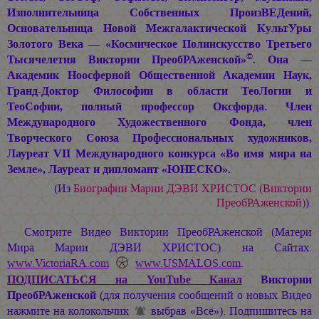
Изполнительница Собственных ПроизВЕДений,
Основательница Новой Межгалактической КультУры
Золотого Века — «Космическое Полиискусство Третьего
©
Тысячелетия Виктории ПреобРАженской»
. Она —
Академик Ноосферной Общественной Академии Наук,
Гранд-Доктор Философии в области ТеоЛогии и
ТеоСофии, полный профессор Оксфорда. Член
Международного Художественного Фонда, член
Творческого Союза Профессиональных художников,
Лауреат VII Международного конкурса «Во имя мира на
Земле», Лауреат и дипломант «ЮНЕСКО».
(Из
Биографии
Марии ДЭВИ ХРИСТОС
(Виктории
ПреобРАженской)
).
Смотрите Видео Виктории ПреобРАженской (Матери
Мира
Марии ДЭВИ ХРИСТОС
) на Сайтах:
www.VictoriaRA.com
www.USMALOS.com
.
ПОДПИСАТЬСЯ
на YouTube Канал
Виктории
ПреобРАженской
(для получения сообщений о новых Видео
нажмите на колокольчик
выбрав «Всё»). Подпишитесь на