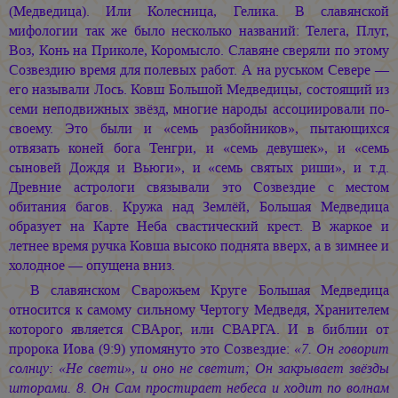
(Медведица). Или Колесница, Гелика. В славянской
мифологии так же было несколько названий: Телега, Плуг,
Воз, Конь на Приколе, Коромысло. Славяне сверяли по этому
Созвездию время для полевых работ. А на руськом Севере —
его называли Лось. Ковш Большой Медведицы, состоящий из
семи неподвижных звёзд, многие народы ассоциировали по-
своему. Это были и «семь разбойников», пытающихся
отвязать коней бога Тенгри, и «семь девушек», и «семь
сыновей Дождя и Вьюги», и «семь святых риши», и т.д.
Древние астрологи связывали это Созвездие с местом
обитания багов. Кружа над Землёй, Большая Медведица
образует на Карте Неба свастический крест. В жаркое и
летнее время ручка Ковша высоко поднята вверх, а в зимнее и
холодное — опущена вниз.
В славянском Сварожьем Круге Большая Медведица
относится к самому сильному Чертогу Медведя, Хранителем
которого является СВАрог, или СВАРГА. И в библии от
пророка Иова (9:9) упомянуто это Созвездие:
«7. Он говорит
солнцу: «Не свети», и оно не светит; Он закрывает звёзды
шторами. 8. Он Сам простирает небеса и ходит по волнам