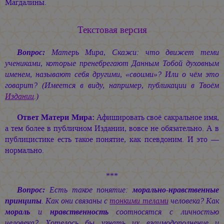
Магдалины.
Текстовая версия
Вопрос:
Матерь Мира, Скажи: что движет теми
учениками, которые пренебрегают Данным Тобой духовным
именем, называют себя другими, «своими»? Или о чём это
говарит? (Имеется в виду, например, публикации в Твоём
Издании
.)
Ответ Матери Мира:
Афишировать своё сакральное имя,
а тем более в публичном Издании, вовсе не обязательно. А в
публицистике есть такое понятие, как псевдоним. И это —
нормально.
***
Вопрос:
Есть такое понятие:
морально-нравственные
принципы
. Как они связаны с
тонкими телами
человека? Как
мораль
и
нравственность
соотносятся с личностью
человека? Хотелось бы узнать их взаимодополнение и