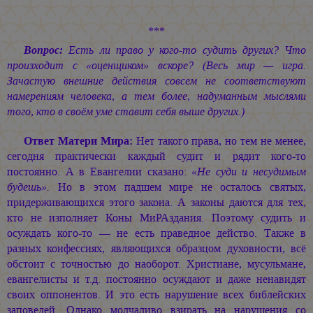
***
Вопрос:
Есть ли право у кого-то судить других? Что
произходит с «оценщиком» вскоре? (Весь мир — игра.
Зачастую внешние действия совсем не соответствуют
намерениям человека, а тем более, надуманным мыслями
того, кто в своём уме ставит себя выше других.)
Ответ Матери Мира:
Нет такого права, но тем не менее,
сегодня практически каждый судит и рядит кого-то
постоянно. А в Евангелии сказано:
«Не суди и несудимым
будешь».
Но в этом падшем мире не осталось святых,
придерживающихся этого закона. А законы даются для тех,
кто не изполняет Коны МиРАздания. Поэтому судить и
осуждать кого-то — не есть праведное действо. Также в
разных конфессиях, являющихся образцом духовности, всё
обстоит с точностью до наоборот. Христиане, мусульмане,
евангелисты и т.д. постоянно осуждают и даже ненавидят
своих оппонентов. И это есть нарушение всех библейских
заповедей. Однако молчаливо взирать на нарушения со