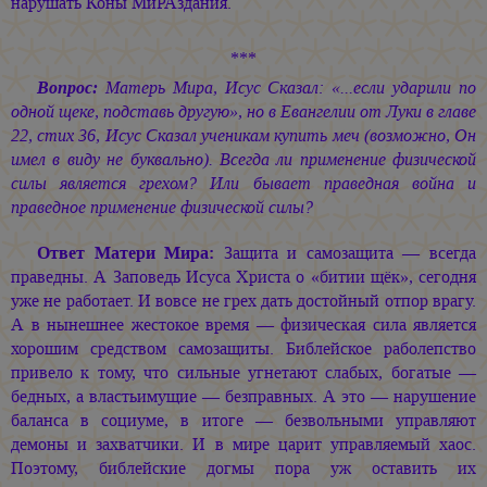
нарушать Коны МиРАздания.
***
Вопрос:
Матерь Мира, Исус Сказал: «...если ударили по
одной щеке, подставь другую», но в Евангелии от Луки в главе
22, стих 36, Исус Сказал ученикам купить меч (возможно, Он
имел в виду не буквально). Всегда ли применение физической
силы является грехом? Или бывает праведная война и
праведное применение физической силы?
Ответ Матери Мира:
Защита и самозащита — всегда
праведны. А Заповедь Исуса Христа о «битии щёк», сегодня
уже не работает. И вовсе не грех дать достойный отпор врагу.
А в нынешнее жестокое время — физическая сила является
хорошим средством самозащиты. Библейское раболепство
привело к тому, что сильные угнетают слабых, богатые —
бедных, а властьимущие — безправных. А это — нарушение
баланса в социуме, в итоге — безвольными управляют
демоны и захватчики. И в мире царит управляемый хаос.
Поэтому, библейские догмы пора уж оставить их