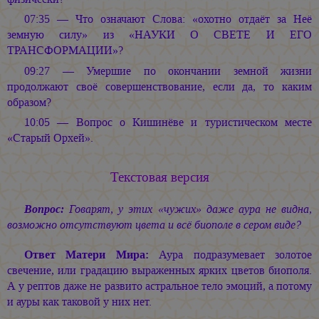
07:35 — Что означают Слова: «охотно отдаёт за Неё
земную силу» из «НАУКИ О СВЕТЕ И ЕГО
ТРАНСФОРМАЦИИ»?
09:27 — Умершие по окончании земной жизни
продолжают своё совершенствование, если да, то каким
образом?
10:05 — Вопрос о Кишинёве и туристическом месте
«Старый Орхей».
Текстовая версия
Вопрос:
Говарят, у этих «чужих» даже аура не видна,
возможно отсутствуют цвета и всё биополе в сером виде?
Ответ Матери Мира:
Аура подразумевает золотое
свечение, или градацию выраженных ярких цветов биополя.
А у рептов даже не развито астральное тело эмоций, а потому
и ауры как таковой у них нет.