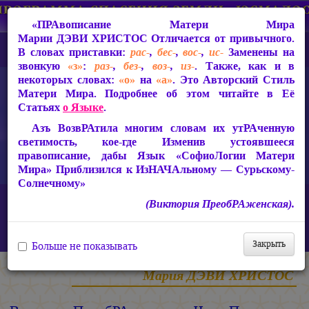
«ПРАвописание Матери Мира
Марии ДЭВИ ХРИСТОС
Отличается от привычного.
В словах приставки:
рас-
,
бес-
,
вос-
,
ис-
Заменены на
звонкую
«з»
:
раз-
,
без-
,
воз-
,
из-
. Также, как и в
некоторых словах:
«о»
на
«а»
. Это Авторский Стиль
Матери Мира. Подробнее об этом читайте в Её
Статьях
о Языке
.
Азъ ВозвРАтила многим словам их утРАченную
светимость, кое-где Изменив устоявшееся
правописание, дабы Язык «СофиоЛогии Матери
Мира» Приблизился к ИзНАЧАльному — Сурьскому-
Солнечному»
Главная
Статьи Марии ДЭВИ ХРИСТОС
(Виктория ПреобРАженская).
Ответы на вопросы, 2010-2026 гг.
Виктория ПреобРАженская. «Чудо Познания». Вопросы и
Ответы. Часть 142 (Видео)
Закрыть
Больше не показывать
Мария ДЭВИ ХРИСТОС