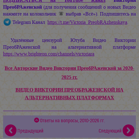
ПОДПИСАТЬСЯ
на YouTube Канал
Виктории
ПреобРАженской
(для получения сообщений о новых Видео
нажмите на колокольчик
выбрав «Всё»). Подпишитесь на
Telegram Канал
https://t.me/Victoria_PreobRAzhenskaya
.
Удалённые цензурой Ютуба Видео Виктории
ПреобРАженской на альтернативной платформе
https://www.brighteon.com/channels/victoriara
Все Авторские Видео Виктории ПреобРАженской за 2020-
2025 гг.
ВИДЕО ВИКТОРИИ ПРЕОБРАЖЕНСКОЙ НА
АЛЬТЕРНАТИВНЫХ ПЛАТФОРМАХ
Ответы на вопросы, 2010-2026 гг.
Предыдущий
Следующий