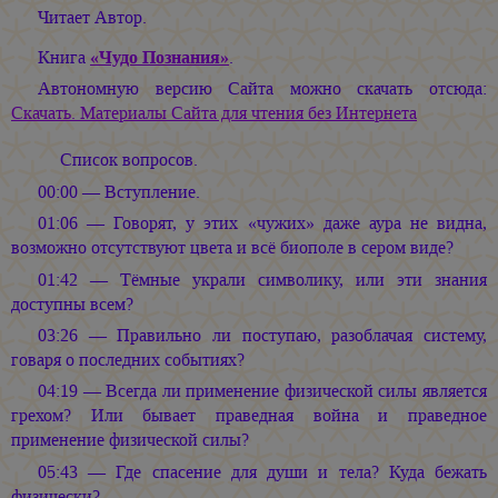
Читает Автор.
Книга
«Чудо Познания»
.
Автономную версию Сайта можно скачать отсюда:
Скачать. Материалы Сайта для чтения без Интернета
Список вопросов.
00:00 — Вступление.
01:06 — Говорят, у этих «чужих» даже аура не видна,
возможно отсутствуют цвета и всё биополе в сером виде?
01:42 — Тёмные украли символику, или эти знания
доступны всем?
03:26 — Правильно ли поступаю, разоблачая систему,
говаря о последних событиях?
04:19 — Всегда ли применение физической силы является
грехом? Или бывает праведная война и праведное
применение физической силы?
05:43 — Где спасение для души и тела? Куда бежать
физически?