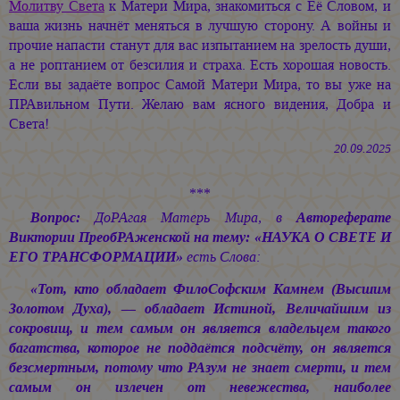
Молитву Света
к Матери Мира, знакомиться с Её Словом, и
ваша жизнь начнёт меняться в лучшую сторону. А войны и
прочие напасти станут для вас изпытанием на зрелость души,
а не роптанием от безсилия и страха. Есть хорошая новость.
Если вы задаёте вопрос Самой Матери Мира, то вы уже на
ПРАвильном Пути. Желаю вам ясного видения, Добра и
Света!
20.09.2025
***
Вопрос:
ДоРАгая Матерь Мира, в
Автореферате
Виктории ПреобРАженской на тему: «НАУКА О СВЕТЕ И
ЕГО ТРАНСФОРМАЦИИ»
есть Слова:
«Тот, кто обладает ФилоСофским Камнем (Высшим
Золотом Духа), — обладает Истиной, Величайшим из
сокровищ, и тем самым он является владельцем такого
багатства, которое не поддаётся подсчёту, он является
безсмертным, потому что РАзум не знает смерти, и тем
самым он излечен от невежества, наиболее