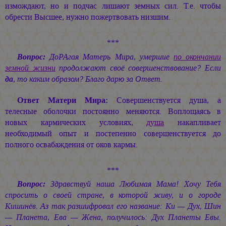
измождают, но и подчас лишают земных сил. Т.е. чтобы
обрести Высшее, нужно пожертвовать низшим.
***
Вопрос:
ДоРАгая Матерь Мира, умершие
по окончании
земной жизни
продолжают своё совершенствование? Если
да
, то каким образом? Благо дарю за Ответ.
Ответ Матери Мира:
Совершенствуется душа, а
телесные оболочки постоянно меняются. Воплощаясь в
новых кармических условиях,
душа
накапливает
необходимый опыт и постепенно совершенствуется до
полного освабаждения от оков кармы.
***
Вопрос:
Здравствуй наша Любимая Мама! Хочу Тебя
спросить о своей стране, в которой живу, и о городе
Кишинёв. Аз так разшифровал его название: Ки — Дух, Шин
— Планета, Ева — Жена, получилось: Дух Планеты Евы.