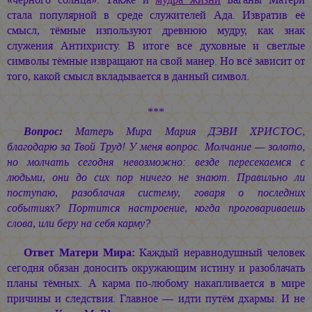
стала популярной в среде служителей Ада. Извратив её
смысл, тёмные изпользуют древнюю мудру, как знак
служения Антихристу. В итоге все духовные и светлые
символы тёмные извращают на свой манер. Но всё зависит от
того, какой смысл вкладывается в данный символ.
***
Вопрос:
Матерь Мира
Мария ДЭВИ ХРИСТОС
,
благодарю за Твой Труд! У меня вопрос. Молчание — золото,
но молчать сегодня невозможно: везде пересекаемся с
людьми, они до сих пор ничего не знают. Правильно ли
поступаю, разоблачая систему, говаря о последних
событиях? Портится настроение, когда проговариваешь
слова, или беру на себя карму?
Ответ Матери Мира:
Каждый неравнодушный человек
сегодня обязан доносить окружающим истину и разоблачать
планы тёмных. А карма по-любому накапливается в мире
причины и следствия. Главное — идти путём дхармы. И не