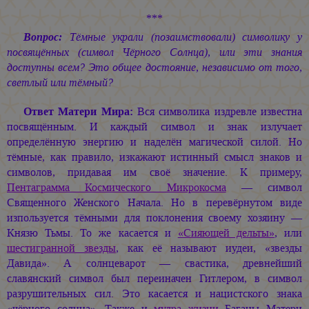
***
Вопрос:
Тёмные украли (позаимствовали) символику у
посвящённых (символ Чёрного Солнца), или эти знания
доступны всем? Это общее достояние, независимо от того,
светлый или тёмный?
Ответ Матери Мира:
Вся символика издревле известна
посвящённым. И каждый символ и знак излучает
определённую энергию и наделён магической силой. Но
тёмные, как правило, изкажают истинный смысл знаков и
символов, придавая им своё значение. К примеру,
Пентаграмма Космического Микрокосма
— символ
Священного Женского Начала. Но в перевёрнутом виде
изпользуется тёмными для поклонения своему хозяину —
Князю Тьмы. То же касается и
«Сияющей дельты»
, или
шестигранной звезды
, как её называют иудеи, «звезды
Давида». А солнцеварот — свастика, древнейший
славянский символ был переиначен Гитлером, в символ
разрушительных сил. Это касается и нацистского знака
«чёрного солнца». Также и
мудра жизни
Баганы Матери