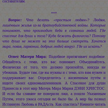
составителям.
***
Вопрос:
Что делать «простым людям»? Людям,
лишённым жилья из-за братоубийственной войны. Которые
понимают, что произходит беда в сознании людей. Где
спасение для души и тела? Куда бежать физически? Потому
что душа не может на это больше смотреть. Хочется
мира, покоя, гармонии, добрых людей вокруг. Где их искать?
Ответ Матери Мира:
Подобное притягивает подобное.
Общайтесь с теми, кто вас понимает. Объединяйтесь.
Физически от того, что должно произойти, никуда не
убежишь. Будьте там, где вы нужны и с теми, кто вам нужен и
поддерживает вас. Определитесь с жизненным путём и
ищите своих единомышленников. А Спасение для души
Принесла в этот мир Матерь Мира
Мария ДЭВИ ХРИСТОС
.
И если бы славяне не поверили лжи, а пошли Указанным
Путём, этого ужаса сегодня не было бы. А мир бы познал
Истинную Любовь и РАДАсть. Как спастись? Начните читать