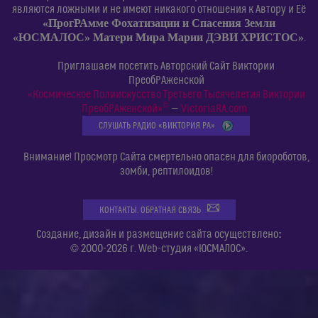
являются ложными и не имеют никакого отношения к Автору и Её
«ПрогРАмме Фохатизации и Спасения Земли
«ЮСМАЛОС» Матери Мира Марии ДЭВИ ХРИСТОС»
.
Приглашаем посетить Авторский Сайт Виктории
ПреобРАженской
«Космическое Полиискусство Третьего Тысячелетия Виктории
©
ПреобРАженской»
—
VictoriaRA.com
СЛУШАТЬ РАДИО «ВИКТОРИЯ РА»
Внимание! Просмотр Сайта смертельно опасен для биороботов,
зомби, рептилоидов!
КОНТАКТЫ. ОБРАТНАЯ СВЯЗЬ
:
Создание, дизайн и размещение сайта осуществлено
© 2000-2026 г. Web-студия «ЮСМАЛОС».