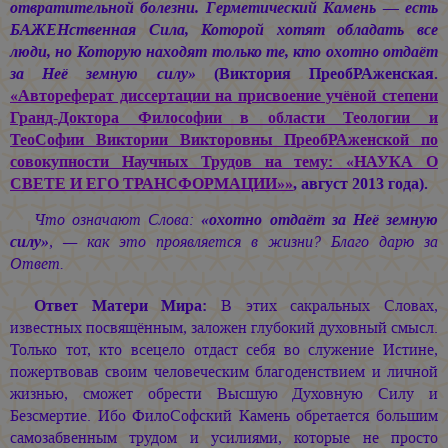
отвратительной болезни. Герметический Камень — есть
БАЖЕНственная Сила, Которой хотят обладать все
люди, но Которую находят только те, кто охотно отдаёт
за Неё земную силу»
(Виктория ПреобРАженская.
«Автореферат диссертации на присвоение учёной степени
Гранд-Доктора Философии в области Теологии и
ТеоСофии Виктории Викторовны ПреобРАженской по
совокупности Научных Трудов на тему: «НАУКА О
СВЕТЕ И ЕГО ТРАНСФОРМАЦИИ»»
, август 2013 года).
Что означают Слова:
«охотно отдаёт за Неё земную
силу»
, — как это проявляется в жизни? Благо дарю за
Ответ.
Ответ Матери Мира:
В этих сакральных Словах,
известных посвящённым, заложен глубокий духовный смысл.
Только тот, кто всецело отдаст себя во служение Истине,
пожертвовав своим человеческим благоденствием и личной
жизнью, сможет обрести Высшую Духовную Силу и
Безсмертие. Ибо ФилоСофский Камень обретается большим
самозабвенным трудом и усилиями, которые не просто