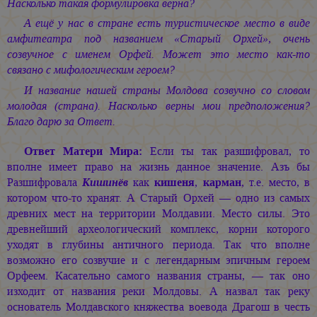
Насколько такая формулировка верна?
А ещё у нас в стране есть туристическое место в виде
амфитеатра под названием «Старый Орхей», очень
созвучное с именем Орфей. Может это место как-то
связано с мифологическим героем?
И название нашей страны Молдова созвучно со словом
молодая (страна). Насколько верны мои предположения?
Благо дарю за Ответ.
Ответ Матери Мира:
Если ты так разшифровал, то
вполне имеет право на жизнь данное значение. Азъ бы
Разшифровала
Кишинёв
как
кишеня
,
карман
, т.е. место, в
котором что-то хранят. А Старый Орхей — одно из самых
древних мест на территории Молдавии. Место силы. Это
древнейший археологический комплекс, корни которого
уходят в глубины античного периода. Так что вполне
возможно его созвучие и с легендарным эпичным героем
Орфеем. Касательно самого названия страны, — так оно
изходит от названия реки Молдовы. А назвал так реку
основатель Молдавского княжества воевода Драгош в честь