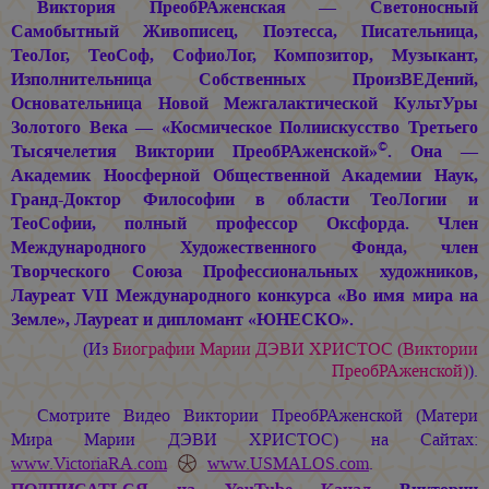
Виктория ПреобРАженская — Светоносный
Самобытный Живописец, Поэтесса, Писательница,
ТеоЛог, ТеоСоф, СофиоЛог, Композитор, Музыкант,
Изполнительница Собственных ПроизВЕДений,
Основательница Новой Межгалактической КультУры
Золотого Века — «Космическое Полиискусство Третьего
©
Тысячелетия Виктории ПреобРАженской»
. Она —
Академик Ноосферной Общественной Академии Наук,
Гранд-Доктор Философии в области ТеоЛогии и
ТеоСофии, полный профессор Оксфорда. Член
Международного Художественного Фонда, член
Творческого Союза Профессиональных художников,
Лауреат VII Международного конкурса «Во имя мира на
Земле», Лауреат и дипломант «ЮНЕСКО».
(Из
Биографии
Марии ДЭВИ ХРИСТОС
(Виктории
ПреобРАженской)
).
Смотрите Видео Виктории ПреобРАженской (Матери
Мира
Марии ДЭВИ ХРИСТОС
) на Сайтах:
www.VictoriaRA.com
www.USMALOS.com
.