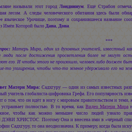
мляне называли этот город
Лондиниум
. Ещё Страбон отмеча
шая лесом. А следы человеческого обитания здесь были обн
ее языческое Урочище, поэтому и сохранившееся название соо
из Имён Которой было
Дана
,
Дона
.
***
прос:
Матерь Мира, один из духовных учителей, известный как 
е люди после достижения просветления более не могут ос
ют его. И чтобы этого не произошло, человек либо должен быт
кие-то ухищрения, чтобы что-то земное удерживало его на зем
вет Матери Мира:
Садхгуру — один из самых известных разп
ый учитель глобалиста-цифровика Грефа. Его популярность изв
т о том, что он идёт в ногу с мировым правительством и теми, 
 устраивает полностью. В то время, как
Видео Матери Мира
н
жное, чтобы как можно меньшее число людей узнало пр
и ДЭВИ ХРИСТОС.
Поэтому Она и внесена ими в «чёрный спис
фии Садхгуру, то она неоднозначна. К примеру, когда была иску