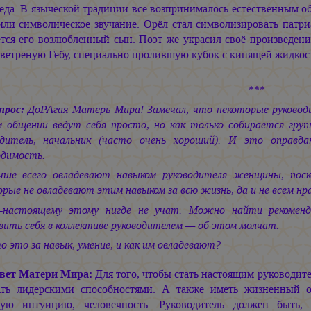
еда. В языческой традиции всё возпринималось естественным о
ли символическое звучание. Орёл стал символизировать патриа
ется его возлюбленный сын. Поэт же украсил своё произведени
ветреную Гебу, специально пролившую кубок с кипящей жидкос
***
прос:
ДоРАгая Матерь Мира! Замечал, что некоторые руководи
м общении ведут себя просто, но как только собирается групп
одитель, начальник (часто очень хороший). И это оправд
одимость.
чше всего овладевают навыком руководителя женщины, пос
рые не овладевают этим навыком за всю жизнь, да и не всем нр
-настоящему этому нигде не учат. Можно найти рекоменд
ить себя в коллективе руководителем — об этом молчат.
о это за навык, умение, и как им овладевают?
вет Матери Мира:
Для того, чтобы стать настоящим руководит
ать лидерскими способностями. А также иметь жизненный оп
тую интуицию, человечность. Руководитель должен быть, 