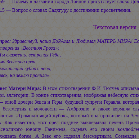
:59 — Почему в названии города Лондон присутствует слово Дон
:15 — Вопрос о словах Садхгуру о достижении просветления.
Текстовая версия
прос:
Здравствуй, наша ДоРАгая и Любимая МАТЕРЬ МИРА! Ес
тварения «Весенняя Гроза»:
скажешь: ветреная Геба,
 Зевесова орла,
кипящий кубок с неба,
ь, на землю пролила».
вет Матери Мира:
В этом стихотварении Ф.И. Тютчев описыва
ы, аллегории. В конце стихотварения, изображая небесную стих
— юной дочери Зевса и Геры, будущей супруги Геракла, котора
р безсмертия и молодости — Амброзию, а также кормила слу
костью. «Громокипящий кубок», который она проливает на Зе
ь. Как известно, этот орёл позднее выклёвывал печень Пром
асноликого юношу Ганимеда, соделав его своим возлюбле
уживать богам. А Зевс его соделал безсмертным. Созвездие