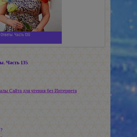
Ответы. Часть 135
ы. Часть 135
.
алы Сайта для чтения без Интернета
?