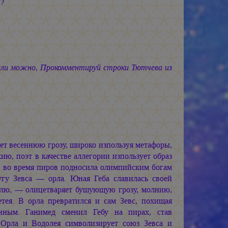
?
ли можно, Прокомментируй строки Тютчева из
ет весеннюю грозу, широко изпользуя метафоры,
ию, поэт в качестве аллегории изпользует образ
я во время пиров подносила олимпийским богам
гу Зевса — орла. Юная Геба славилась своей
млю, — олицетваряет бушующую грозу, молнию,
етея. В орла превратился и сам Зевс, похищая
нным. Ганимед сменил Гебу на пирах, став
 Орла и Водолея символизирует союз Зевса и