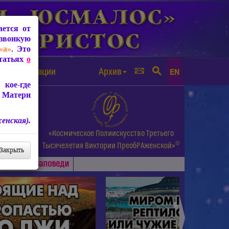
ется от
звонкую
«а»
. Это
Статьях
о
а от чипизации
Архив
EN
кое-где
 Матери
енская).
а.
«Космическое Полиискусство Третьего
©
и др.
Тысячелетия
Виктории ПреобРАженской»
Закрыть
Основные
Заповеди
►