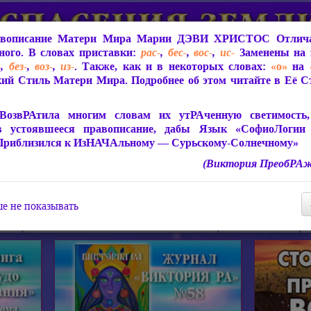
вописание Матери Мира
Марии ДЭВИ ХРИСТОС
Отлича
ого. В словах приставки:
рас-
,
бес-
,
вос-
,
ис-
Заменены на 
-
,
без-
,
воз-
,
из-
. Также, как и в некоторых словах:
«о»
на
ий Стиль Матери Мира. Подробнее об этом читайте в Её 
 Мира
О ПрогРАмме «ЮСМАЛОС»
Библиотека
Защит
ВозвРАтила многим словам их утРАченную светимость, 
в устоявшееся правописание, дабы Язык «СофиоЛогии
Приблизился к ИзНАЧАльному — Сурьскому-Солнечному»
(Виктория ПреобРАж
СофиоЛогия Матери Мира
Живое Слово Матери Мир
Статьи, Книги, Видео, Аудио 
е не показывать
ира
Пророчества о Явлении Матери Мира
Молитва Света