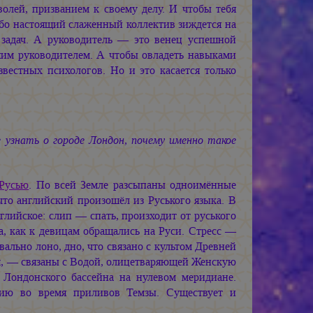
олей, призванием к своему делу. И чтобы тебя
бо настоящий слаженный коллектив зиждется на
задач. А руководитель — это венец успешной
шим руководителем. А чтобы овладеть навыками
вестных психологов. Но и это касается только
е узнать о городе Лондон, почему именно такое
Русью
. По всей Земле разсыпаны одноимённые
 что английский произошёл из Руського языка. В
глийское: слип — спать, произходит от руського
а, как к девицам обращались на Руси. Стресс —
ально лоно, дно, что связано с культом Древней
н
, — связаны с Водой, олицетваряющей Женскую
Лондонского бассейна на нулевом меридиане.
нию во время приливов Темзы. Существует и