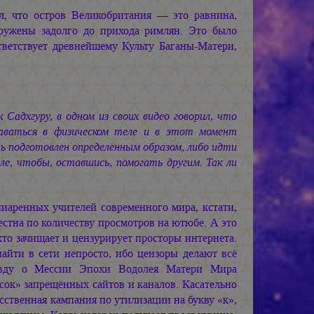
л, что остров Великобритания — это равнина,
аружены задолго до прихода римлян. Это было
тветствует древнейшему Культу Баганы-Матери,
Садхгуру, в одном из своих видео говорил, что
таваться в физическом теле и в этот момент
ь подготовлен определённым образом, либо идти
ле, чтобы, оставшись, помогать другим. Так ли
иаренных учителей современного мира, кстати,
естна по количеству просмотров на ютюбе. А это
кто зачищает и цензурирует просторы интернета.
айти в сети непросто, ибо цензоры делают всё
авду о Мессии Эпохи Водолея Матери Мира
ок» запрещённых сайтов и каналов. Касательно
сственная кампания по утилизации на букву «к»,