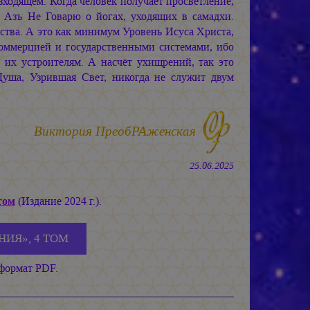
изходящем. Когда человек получает просветление,
. Азъ Не Говарю о йогах, уходящих в самадхи.
тва. А это как минимум Уровень Исуса Христа,
коммерцией и государственными системами, ибо
 их устроителям. А насчёт ухищрений, так это
уша, Узрившая Свет, никогда не служит двум
Виктория ПреобРАженская
25.06.2025
том
(Издание 2024 г.).
НИЯ», 4 ТОМ
 формат PDF.