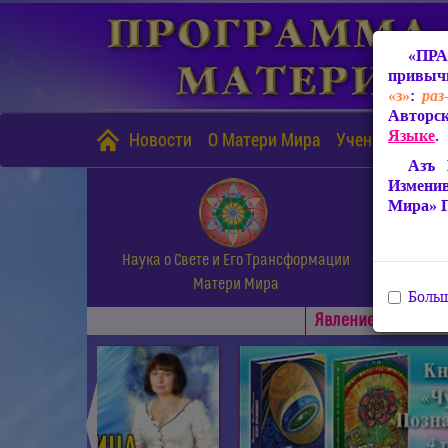
«ПРА
привычн
«з»
:
раз
Авторск
Языке
.
Новости
О Матери Мира
Учение Матери
Азъ 
Измени
Мира» 
Наука о Свете и Его Трансформации
Матери Мира
Больш
Явлениe Матери М
◄