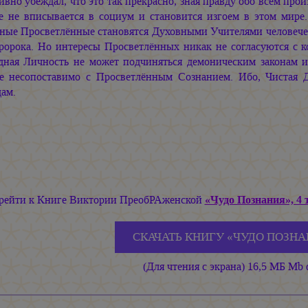
ивно убеждал, что это так прекрасно, зная правду обо всём про
е не вписывается в социум и становится изгоем в этом мире
ные Просветлённые становятся Духовными Учителями человечес
ророка. Но интересы Просветлённых никак не согласуются с 
дная Личность не может подчиняться демоническим законам и
е несопоставимо с Просветлённым Сознанием. Ибо, Чистая Д
ам.
рейти к Книге Виктории ПреобРАженской
«Чудо Познания», 4 
СКАЧАТЬ КНИГУ «ЧУДО ПОЗНА
(Для чтения с экрана) 16,5 МБ Mb