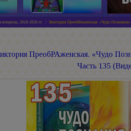
 вопросы, 2010-2026 гг.
Виктория ПреобРАженская. «Чудо Познания».
иктория ПреобРАженская. «Чудо Позн
Часть 135 (Вид