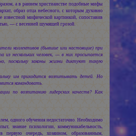
бразом, а в раннем христианстве подобные мифы
рхат, образ отца небесного, с которым духовно
е известной мифической картинкой, сопоставив
тью, — с весенней шумящей грозой.
тели коллективов (бывшие или настоящие) при
а из нескольких человек, — в них просыпается
ано, поскольку законы жизни диктуют такую
кольку им приходится возпитывать детей. Но
авится командовать.
ации по возпитанию лидерских качеств? Как
елем, одного обучения недостаточно. Необходимо
ыт, знание психологии, коммуникабельность,
в первую очередь, хозяином, образованным,