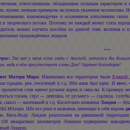
тентным, ответственным, обладающим сильным характером и в
ли, нужно личным примером заслужить уважение коллектива. И
опонимании, взаимовыручке и осознанном изполнении своих 
ы и творческого потока. Поэтому, не каждый может стать хоро
одителя, можно изучить пособия по данной теме, включая и из
циальных прираждённых лидеров.
***
прос:
Так как у меня есть связи с Англией, хотелось бы больш
ие, ведь в нём присутствует слово Дон? Заранее благодарю!
вет Матери Мира:
Изначально все территории были
Единой 
ия горадов, рек, поселений и т.д. Ибо язык был един. И явно,
 процентов слов имеют руськие корни и смыслы. К примеру, ан
аться глазам, гёрл — девушка, от руського — горлица, голубк
а, смалл — маленький и т.д. Касательно названия
Лондон
— букв
Ы-МАтери. Ибо все реки и названия, имеющие в себе корень
д
ю, Мать-Воду. Лондон разположен на равнинной территории 
 150 квадратных километров Лондона подвержено наводне
мный Лондон.