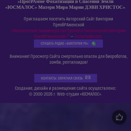
«ПрогРАмме Фохатизации и Спасения Земли
«ЮСМАЛОС» Матери Мира Марии ДЭВИ ХРИСТОС»
.
Приглашаем посетить Авторский Сайт Виктории
ПреобРАженской
«Космическое Полиискусство Третьего Тысячелетия Виктории
©
ПреобРАженской»
—
VictoriaRA.com
СЛУШАТЬ РАДИО «ВИКТОРИЯ РА»
Внимание! Просмотр Сайта смертельно опасен для биороботов,
зомби, рептилоидов!
КОНТАКТЫ. ОБРАТНАЯ СВЯЗЬ
:
Создание, дизайн и размещение сайта осуществлено
© 2000-2026 г. Web-студия «ЮСМАЛОС».