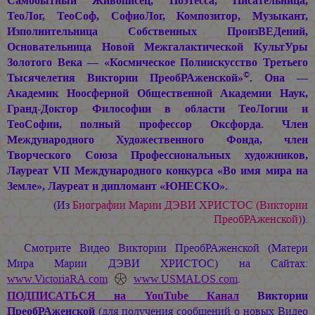
Самобытный Живописец, Поэтесса, Писательница,
ТеоЛог, ТеоСоф, СофиоЛог, Композитор, Музыкант,
Изполнительница Собственных ПроизВЕДений,
Основательница Новой Межгалактической КультУры
Золотого Века — «Космическое Полиискусство Третьего
©
Тысячелетия Виктории ПреобРАженской»
. Она —
Академик Ноосферной Общественной Академии Наук,
Гранд-Доктор Философии в области ТеоЛогии и
ТеоСофии, полный профессор Оксфорда. Член
Международного Художественного Фонда, член
Творческого Союза Профессиональных художников,
Лауреат VII Международного конкурса «Во имя мира на
Земле», Лауреат и дипломант «ЮНЕСКО».
(Из
Биографии
Марии ДЭВИ ХРИСТОС
(Виктории
ПреобРАженской)
).
Смотрите Видео Виктории ПреобРАженской (Матери
Мира
Марии ДЭВИ ХРИСТОС
) на Сайтах:
www.VictoriaRA.com
www.USMALOS.com
.
ПОДПИСАТЬСЯ
на YouTube Канал
Виктории
ПреобРАженской
(для получения сообщений о новых Видео