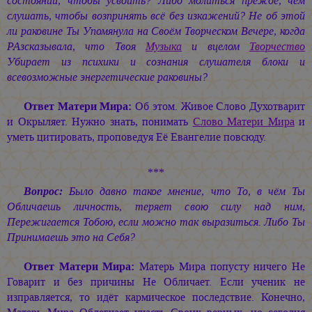
состоянии, чтобы усвоить? Либо молиться прежде, чем
слушать, чтобы возпринять всё без изкажений? Не об этой
ли раковине Ты Упомянула на Своём Творческом Вечере, когда
РАзсказывала, что Твоя
Музыка
и вцелом
Творчество
Убирает из психики и сознания слушателя блоки и
всевозможные энергетические раковины?
Ответ Матери Мира:
Об этом. Живое Слово Духотварит
и Окрыляет. Нужно знать, понимать
Слово Матери Мира
и
уметь цитировать, проповедуя Её Евангелие повсюду.
***
Вопрос:
Было давно такое мнение, что То, в чём Ты
Обличаешь личность, теряет свою силу над ним,
Пережигается Тобою, если можно так выразиться. Либо Ты
Принимаешь это на Себя?
Ответ Матери Мира:
Матерь Мира попусту ничего Не
Говарит и без причины Не Обличает. Если ученик не
изправляется, то идёт кармическое последствие. Конечно,