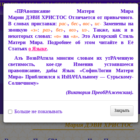
«ПРАвописание Матери Мира
Марии ДЭВИ ХРИСТОС
Отличается от привычного.
В словах приставки:
рас-
,
бес-
,
вос-
,
ис-
Заменены на
звонкую
«з»
:
раз-
,
без-
,
воз-
,
из-
. Также, как и в
некоторых словах:
«о»
на
«а»
. Это Авторский Стиль
Матери Мира. Подробнее об этом читайте в Её
Статьях
о Языке
.
Азъ ВозвРАтила многим словам их утРАченную
светимость, кое-где Изменив устоявшееся
правописание, дабы Язык «СофиоЛогии Матери
Мира» Приблизился к ИзНАЧАльному — Сурьскому-
Солнечному»
Главная
Статьи Марии ДЭВИ ХРИСТОС
(Виктория ПреобРАженская).
Ответы на вопросы, 2010-2026 гг.
Виктория ПреобРАженская. «Чудо Познания». Вопросы и
Ответы. Часть 111 (Видео)
Закрыть
Больше не показывать
Мария ДЭВИ ХРИСТОС