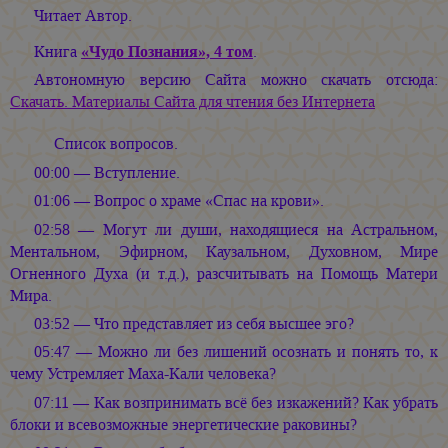
Читает Автор.
Книга
«Чудо Познания», 4 том
.
Автономную версию Сайта можно скачать отсюда:
Скачать. Материалы Сайта для чтения без Интернета
Список вопросов.
00:00 — Вступление.
01:06 — Вопрос о храме «Спас на крови».
02:58 — Могут ли души, находящиеся на Астральном,
Ментальном, Эфирном, Каузальном, Духовном, Мире
Огненного Духа (и т.д.), разсчитывать на Помощь Матери
Мира.
03:52 — Что представляет из себя высшее эго?
05:47 — Можно ли без лишений осознать и понять то, к
чему Устремляет Маха-Кали человека?
07:11 — Как возпринимать всё без изкажений? Как убрать
блоки и всевозможные энергетические раковины?