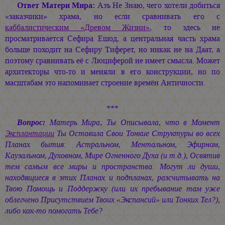
Ответ Матери Мира:
Азъ Не Знаю, чего хотели добиться
«заказчики» храма, но если сравнивать его с
каббалистическим «Древом Жизни»
, то здесь не
просматривается Сефира Ешод, а центральная часть храма
больше походит на Сефиру Тиферет, но никак не на Даат, а
поэтому сравнивать её с Люциферой не имеет смысла. Может
архитекторы что-то и меняли в его конструкции, но по
масштабам это напоминает строение времён Античности.
***
Вопрос:
Матерь Мира, Ты Описывала, что в Момент
Эксплантации
Ты Оставила Свои Тонкие Структуры во всех
Планах бытия: Астральном, Ментальном, Эфирном,
Каузальном, Духовном, Мире Огненного Духа (и т.д.), Освятив
тем самым все миры и пространства. Могут ли души,
находящиеся в этих Планах и подпланах, разсчитывать на
Твою Помощь и Поддержку (или их пребывание там уже
облегчено Присутствием Твоих «Экспансий» или Тонких Тел?),
либо как-то помогать Тебе?