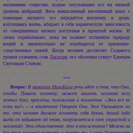
желаниями существа, подчас опускающее его на низкий
уровень вибраций. Весь накопленный негативный опыт с
помощью низшего эго передаётся высшему, и душа,
воплощаясь вновь, вбирает в себя кармическую зависимость
от совершённых низких поступков в прошлой жизни. И
снова отрабатывает, пока не познает истинную прираду
вещей и окончательно не освабадится от причинно-
следственных связей. Когда человек достигнет Седьмого
уровня сознания, став
Логосом
, его оболочки станут Единым
Световым Словом.
***
Вопрос:
В
монологе МахаКали
речь идёт о том, что Она,
чтобы Помочь человеку, может лишить человека всех
земных благ, красоты, положения и талантов. «Это всё не
есть вы!» — в заключение Говарит Она. Это Указывает на
то, что человек должен осознать себя духом, душой (ибо
когда он забывает об этом, погружается в плен страстей и
желаний). Это единственное, что в нём истинно? Можно ли
без этих лишений осознать и понять то, к чему Устремляет