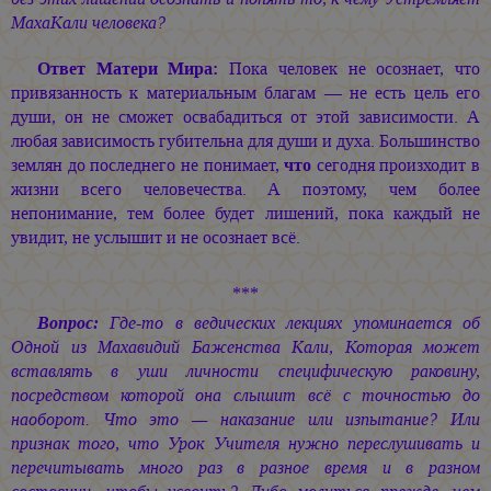
МахаКали человека?
Ответ Матери Мира:
Пока человек не осознает, что
привязанность к материальным благам — не есть цель его
души, он не сможет освабадиться от этой зависимости. А
любая зависимость губительна для души и духа. Большинство
землян до последнего не понимает,
что
сегодня произходит в
жизни всего человечества. А поэтому, чем более
непонимание, тем более будет лишений, пока каждый не
увидит, не услышит и не осознает всё.
***
Вопрос:
Где-то в ведических лекциях упоминается об
Одной из Махавидий Баженства Кали, Которая может
вставлять в уши личности специфическую раковину,
посредством которой она слышит всё с точностью до
наоборот. Что это — наказание или изпытание? Или
признак того, что Урок Учителя нужно переслушивать и
перечитывать много раз в разное время и в разном