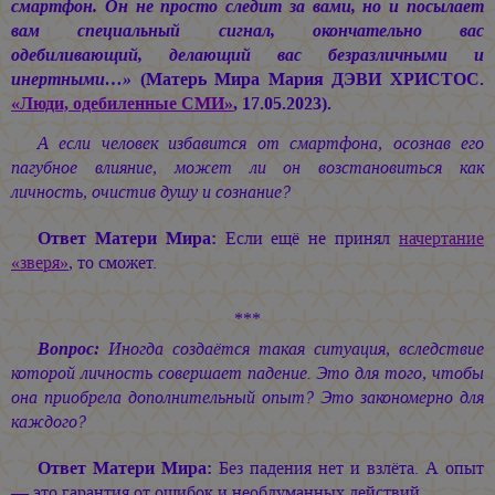
смартфон. Он не просто следит за вами, но и посылает
вам специальный сигнал, окончательно вас
одебиливающий, делающий вас безразличными и
инертными…»
(Матерь Мира
Мария ДЭВИ ХРИСТОС.
«Люди, одебиленные СМИ»
, 17.05.2023).
А если человек избавится от смартфона, осознав его
пагубное влияние, может ли он возстановиться как
личность, очистив душу и сознание?
Ответ Матери Мира:
Если ещё не принял
начертание
«зверя»
, то сможет.
***
Вопрос:
Иногда создаётся такая ситуация, вследствие
которой личность совершает падение. Это для того, чтобы
она приобрела дополнительный опыт? Это закономерно для
каждого?
Ответ Матери Мира:
Без падения нет и взлёта. А опыт
— это гарантия от ошибок и необдуманных действий.