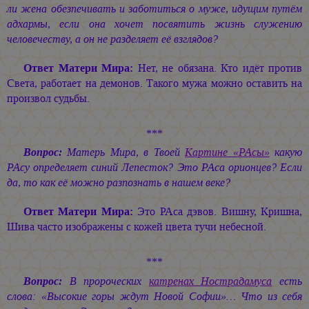
ли жена обезпечивать и заботиться о муже, идущим путём
адхармы, если она хочет посвятить жизнь служению
человечеству, а он не разделяет её взглядов?
Ответ Матери Мира:
Нет, не обязана. Кто идёт против
Света, работает на демонов. Такого мужа можно оставить на
произвол судьбы.
***
Вопрос:
Матерь Мира, в Твоей
Картине «РАсы»
какую
РАсу определяет синий Лепесток? Это РАса орионцев? Если
да, то как её можно разпознать в нашем веке?
Ответ Матери Мира:
Это РАса дэвов. Вишну, Кришна,
Шива часто изображены с кожей цвета тучи небесной.
***
Вопрос:
В пророческих
катренах Нострадамуса
есть
слова: «Высокие горы ждут Новой Софии»… Что из себя