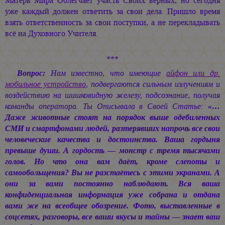
Матерь Мира Облегчает участь Своих верных, но сегодня
уже каждый должен ответить за свои дела. Пришло время
взять ответственность за свои поступки, а не перекладывать
всё на Духовного Учителя.
***
Вопрос:
Нам известно, что имеющие
айфон или др.
мобильное устройство
, подвергаются сильным излучениям и
воздействию на шишковидную железу, подсознание, получая
команды оператора. Ты Описывала в Своей Статье:
«…
Даже животные стоят на порядок выше одебиленных
СМИ и смартфонами людей, разтерявших напрочь все свои
человеческие качества и достоинства. Ваша гордыня
превыше души. А гордость — монстр с тремя тысячами
голов. Но что она вам даёт, кроме слепоты и
самообольщения? Вы не разстаётесь с этими экранами. А
они за вами постоянно наблюдают. Вся ваша
конфиденциальная информация уже собрана и отдана
вами же на всеобщее обозрение. Фото, выставленные в
соцсетях, разговоры, все ваши вкусы и тайны — знает ваш