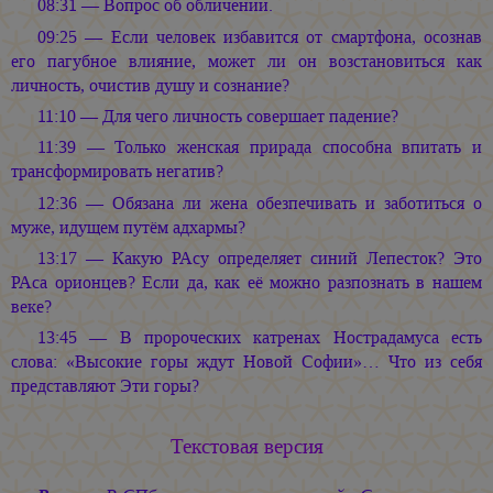
08:31 — Вопрос об обличении.
09:25 — Если человек избавится от смартфона, осознав
его пагубное влияние, может ли он возстановиться как
личность, очистив душу и сознание?
11:10 — Для чего личность совершает падение?
11:39 — Только женская прирада способна впитать и
трансформировать негатив?
12:36 — Обязана ли жена обезпечивать и заботиться о
муже, идущем путём адхармы?
13:17 — Какую РАсу определяет синий Лепесток? Это
РАса орионцев? Если да, как её можно разпознать в нашем
веке?
13:45 — В пророческих катренах Нострадамуса есть
слова: «Высокие горы ждут Новой Софии»… Что из себя
представляют Эти горы?
Текстовая версия