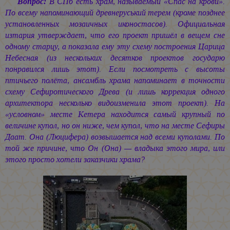
Вопрос:
В СПб есть храм, называемый «Спас на крови».
По всему напоминающий древнеруський терем (кроме позднее
установленных мозаичных иконостасов). Официальная
изтария утверждает, что его проект пришёл в вещем сне
одному старцу, а показала ему эту схему построения Царица
Небесная (из нескольких десятков проектов государю
понравился лишь этот). Если посмотреть с высоты
птичьего полёта, ансамбль храма напоминает в точности
схему Сефиротического Древа (и лишь коррекция одного
архитектора несколько видоизменила этот проект). На
«условном» месте Кетера находится самый крупный по
величине купол, но он ниже, чем купол, что на месте Сефиры
Даат. Она (Люцифера) возвышается над всеми куполами. По
той же причине, что Он (Она) — владыка этого мира, или
этого просто хотели заказчики храма?