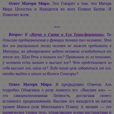
Ответ Матери Мира:
Это Говарит о том, что Матерь
Мира Целостна и Находится во всех Планах Бытия. И
Помогает всем.
***
Вопрос:
В
«Науке о Свете и Его Трансформации»
Ты
Описала предназначения и функции тонких тел человека. Что
без эго (каузального тела) человек не может пребывать в
Материи, но одновременно задача человека освабадиться от
этого эго. Шла Речь о низшем эго? Правильно ли аз понимаю,
у человека есть низшее и высшее эго? Что представляет из
себя высшее эго, наше аз? Либо наша цель избавиться от эго,
чтобы выйти в итоге из Колеса Самсары?
Ответ Матери Мира:
В предыдущих Ответах Азъ
подробно Объясняла о роли ложного эго. «Высшее азъ» —
это самореализованная Личность, достигшая своего
истинного предназначения. Высшее эго находится на пятом
уровне Манаса (или Ментального Плана). А низшее — это
кармическое тонкое тело, управляющее всеми инстинктами и