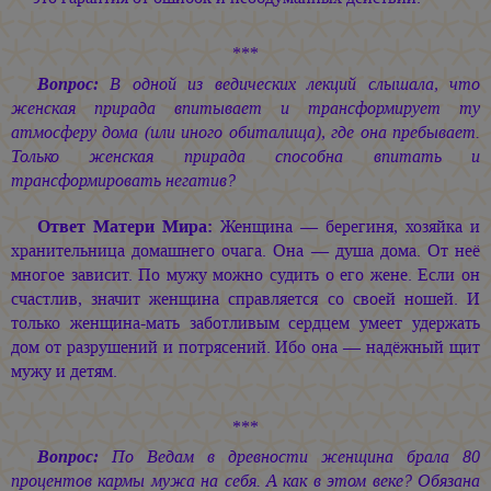
***
Вопрос:
В одной из ведических лекций слышала, что
женская прирада впитывает и трансформирует ту
атмосферу дома (или иного обиталища), где она пребывает.
Только женская прирада способна впитать и
трансформировать негатив?
Ответ Матери Мира:
Женщина — берегиня, хозяйка и
хранительница домашнего очага. Она — душа дома. От неё
многое зависит. По мужу можно судить о его жене. Если он
счастлив, значит женщина справляется со своей ношей. И
только женщина-мать заботливым сердцем умеет удержать
дом от разрушений и потрясений. Ибо она — надёжный щит
мужу и детям.
***
Вопрос:
По Ведам в древности женщина брала 80
процентов кармы мужа на себя. А как в этом веке? Обязана