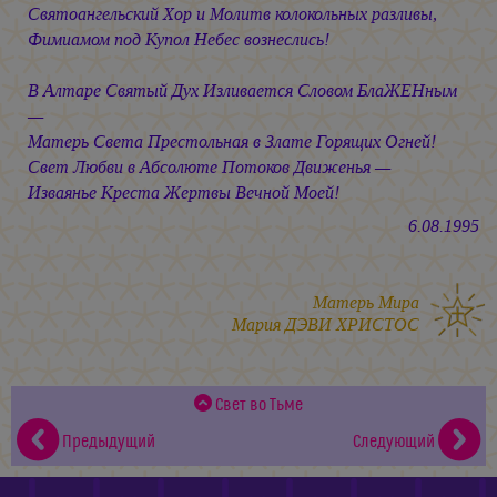
Святоангельский Хор и Молитв колокольных разливы,
Фимиамом под Купол Небес вознеслись!
В Алтаре Святый Дух Изливается Словом БлаЖЕНным
—
Матерь Света Престольная в Злате Горящих Огней!
Свет Любви в Абсолюте Потоков Движенья —
Изваянье Креста Жертвы Вечной Моей!
6.08.1995
Матерь Мира
Мария ДЭВИ ХРИСТОС
Свет во Тьме
Предыдущий
Следующий