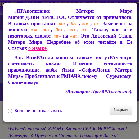
«ПРАвописание Матери Мира
Марии ДЭВИ ХРИСТОС
Отличается от привычного.
В словах приставки:
рас-
,
бес-
,
вос-
,
ис-
Заменены на
звонкую
«з»
:
раз-
,
без-
,
воз-
,
из-
. Также, как и в
некоторых словах:
«о»
на
«а»
. Это Авторский Стиль
Матери Мира. Подробнее об этом читайте в Её
Статьях
о Языке
.
Азъ ВозвРАтила многим словам их утРАченную
светимость, кое-где Изменив устоявшееся
правописание, дабы Язык «СофиоЛогии Матери
Мира» Приблизился к ИзНАЧАльному — Сурьскому-
Солнечному»
Главная
СакРАльная Поэзия Матери Мира
(Виктория ПреобРАженская).
В Заклании (1993-1997)
Свет во Тьме
В ХРАМе Света
Закрыть
Больше не показывать
В ХРАМе Света
Чудодейственный ХРАМ в Златом ГРАде ИеРУСалиме!
Лучезарный Престол и Ступени, Плывущие Ввысь!