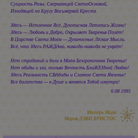
Сущность Розы, Сверкающей СветоОсновой,
Изходящей по Кругу Восьмёркой Креста.
Здесь — Нетленное Всё, Духописная Летопись Жизни!
Здесь — Любовь и Добро, Окрыляет Тваренья Полёт!
В Царстве Света Моём — Духоносные Лёгкие Мысли,
Всё, что Здесь РАЖДАно, никогда-никогда не умрёт!
Нет страданий и боли в Моём Безграничном Твареньи!
Нет обиды и зла, только Вечность БлаЖЕНной Любви!
Здесь Реальность СВАбады и Славное Света Явленье!
Все багатства — в Душе и копятся Тобой изнутри!
6.08.1995
Матерь Мира
Мария ДЭВИ ХРИСТОС