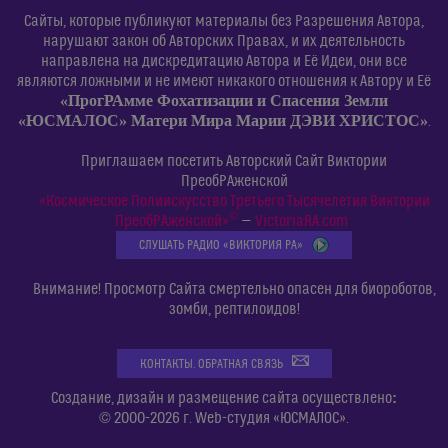
Сайты, которые публикуют материалы без Разрешения Автора,
нарушают закон об Авторских Правах, и их деятельность
направлена на дискредитацию Автора и Её Идеи, они все
являются ложными и не имеют никакого отношения к Автору и Её
«ПрогРАмме Фохатизации и Спасения Земли
«ЮСМАЛОС» Матери Мира Марии ДЭВИ ХРИСТОС»
.
Приглашаем посетить Авторский Сайт Виктории
ПреобРАженской
«Космическое Полиискусство Третьего Тысячелетия Виктории
©
ПреобРАженской»
—
VictoriaRA.com
СЛУШАТЬ РАДИО «ВИКТОРИЯ РА»
Внимание! Просмотр Сайта смертельно опасен для биороботов,
зомби, рептилоидов!
КОНТАКТЫ. ОБРАТНАЯ СВЯЗЬ
:
Создание, дизайн и размещение сайта осуществлено
© 2000-2026 г. Web-студия «ЮСМАЛОС».