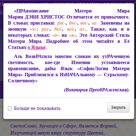
«ПРАвописание Матери Мира
Марии ДЭВИ ХРИСТОС
Отличается от привычного.
В словах приставки:
рас-
,
бес-
,
вос-
,
ис-
Заменены на
звонкую
«з»
:
раз-
,
без-
,
воз-
,
из-
. Также, как и в
некоторых словах:
«о»
на
«а»
. Это Авторский Стиль
Матери Мира. Подробнее об этом читайте в Её
Статьях
о Языке
.
Азъ ВозвРАтила многим словам их утРАченную
светимость, кое-где Изменив устоявшееся
правописание, дабы Язык «СофиоЛогии Матери
Мира» Приблизился к ИзНАЧАльному — Сурьскому-
Солнечному»
Главная
СакРАльная Поэзия Матери Мира
(Виктория ПреобРАженская).
В Заклании (1993-1997)
Свет во Тьме
В Свете
Закрыть
Больше не показывать
В Свете
СветоСлово, Звучащее в Сфере, Является Формой,
Излучающей явную взору структуру Цветка,