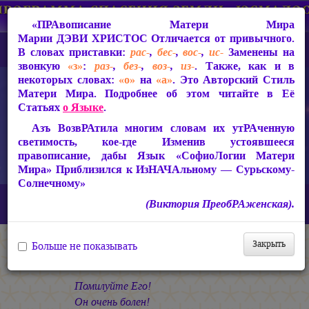
«ПРАвописание Матери Мира
Марии ДЭВИ ХРИСТОС
Отличается от привычного.
В словах приставки:
рас-
,
бес-
,
вос-
,
ис-
Заменены на
звонкую
«з»
:
раз-
,
без-
,
воз-
,
из-
. Также, как и в
некоторых словах:
«о»
на
«а»
. Это Авторский Стиль
Матери Мира. Подробнее об этом читайте в Её
Статьях
о Языке
.
Азъ ВозвРАтила многим словам их утРАченную
светимость, кое-где Изменив устоявшееся
правописание, дабы Язык «СофиоЛогии Матери
Мира» Приблизился к ИзНАЧАльному — Сурьскому-
Солнечному»
Главная
СакРАльная Поэзия Матери Мира
(Виктория ПреобРАженская).
В Заклании (1993-1997)
Свет во Тьме
Помилуйте!
Закрыть
Больше не показывать
Помилуйте!
Помилуйте Его!
Он очень болен!