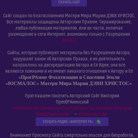
СКАЧАТЬ САЙТ
Сайт создан по Благословению Матери Мира Марии ДЭВИ ХРИСТОС.
Все материалы защищены Авторским Правом. Тиражирование,
любая публикация материалов, или их части, включая
размещение в сети Интернет, возможны только с Разрешения
Автора
.
Сайты, которые публикуют материалы без Разрешения Автора,
нарушают закон об Авторских Правах, и их деятельность
направлена на дискредитацию Автора и Её Идеи, они все
являются ложными и не имеют никакого отношения к Автору и Её
«ПрогРАмме Фохатизации и Спасения Земли
«ЮСМАЛОС» Матери Мира Марии ДЭВИ ХРИСТОС»
.
Приглашаем посетить Авторский Сайт Виктории
ПреобРАженской
«Космическое Полиискусство Третьего Тысячелетия Виктории
©
ПреобРАженской»
—
VictoriaRA.com
СЛУШАТЬ РАДИО «ВИКТОРИЯ РА»
Внимание! Просмотр Сайта смертельно опасен для биороботов,