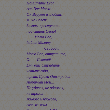
Помилуйте Его!
Азъ Вас Молю!
Он Верует и Любит!
И Не Волен:
Законы преступать
под стать Свою!
Молю Вас,
дайте Милому
Свабоду!
Молю Вас, отпустите,
Он — Святой!
Ему ещё Страдать
четыре года,
треть Срока Отстрадал
Любимый Мой...
Не убивал, не обижал,
не трогал
живого и чужого,
сколько жил...