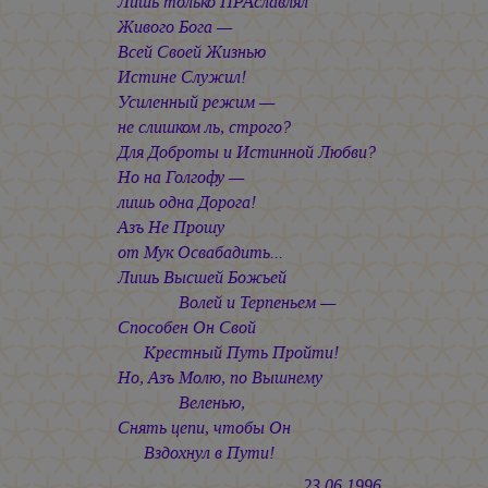
Лишь только ПРАславлял
Живого Бога —
Всей Своей Жизнью
Истине Служил!
Усиленный режим —
не слишком ль, строго?
Для Доброты и Истинной Любви?
Но на Голгофу —
лишь одна Дорога!
Азъ Не Прошу
от Мук Освабадить...
Лишь Высшей Божьей
Волей и Терпеньем —
Способен Он Свой
Крестный Путь Пройти!
Но, Азъ Молю, по Вышнему
Веленью,
Снять цепи, чтобы Он
Вздохнул в Пути!
23.06.1996