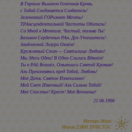
В Горниле Вышнем Огненная Кровь,
с Тобой Соединяется Создатель!
Зеленоокий ГОРизонт Мечты!
ТРАнсцендентальной Частоты Обитель!
Со Мной в Ментале, Чистый, только Ты!
Бальзам Сердечных РАн, Дух-Утешитель!
Заоблачной Лазури Окаём!
Кружевный Стан — Святилище Любови!
Мы Здесь Одни! В Одно Слились Вдвоём!
Ты в РАй Возшёл, Омывшись Святой Кровью!
Азъ Преклоняюсь пред Тобой, Любовь!
Моё Дитя, Святое Изначально!
Мой Свет Извечный! Азъ Сильна Тобой!
Моё Спасенье! Крест! Моё Венчанье!
21.06.1996
Матерь Мира
Мария ДЭВИ ХРИСТОС