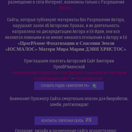
размещение в сети Интернет, возможны только с Разрешения
Автора
.
Сайты, которые публикуют материалы без Разрешения Автора,
нарушают закон об Авторских Правах, и их деятельность
направлена на дискредитацию Автора и Её Идеи, они все
являются ложными и не имеют никакого отношения к Автору и Её
«ПрогРАмме Фохатизации и Спасения Земли
«ЮСМАЛОС» Матери Мира Марии ДЭВИ ХРИСТОС»
.
Приглашаем посетить Авторский Сайт Виктории
ПреобРАженской
«Космическое Полиискусство Третьего Тысячелетия Виктории
©
ПреобРАженской»
—
VictoriaRA.com
СЛУШАТЬ РАДИО «ВИКТОРИЯ РА»
Внимание! Просмотр Сайта смертельно опасен для биороботов,
зомби, рептилоидов!
КОНТАКТЫ. ОБРАТНАЯ СВЯЗЬ
:
Создание, дизайн и размещение сайта осуществлено