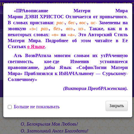
«ПРАвописание Матери Мира
Марии ДЭВИ ХРИСТОС
Отличается от привычного.
В словах приставки:
рас-
,
бес-
,
вос-
,
ис-
Заменены на
звонкую
«з»
:
раз-
,
без-
,
воз-
,
из-
. Также, как и в
некоторых словах:
«о»
на
«а»
. Это Авторский Стиль
Матери Мира. Подробнее об этом читайте в Её
Статьях
о Языке
.
Азъ ВозвРАтила многим словам их утРАченную
светимость, кое-где Изменив устоявшееся
правописание, дабы Язык «СофиоЛогии Матери
Мира» Приблизился к ИзНАЧАльному — Сурьскому-
Солнечному»
Главная
СакРАльная Поэзия Матери Мира
(Виктория ПреобРАженская).
В Заклании (1993-1997)
Свет во Тьме
Моей Любви
Закрыть
Больше не показывать
Моей Любви
О, Белокрылая Моя Любовь!
О, Златоликий Ангел Благодати!