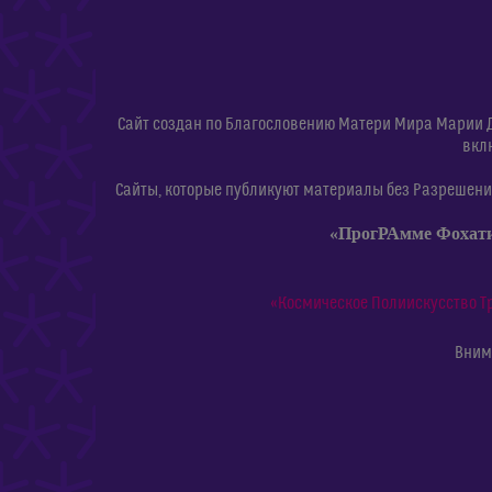
Сайт создан по Благословению Матери Мира Марии 
вкл
Сайты, которые публикуют материалы без Разрешения
«ПрогРАмме Фохат
«Космическое Полиискусство Т
Внима