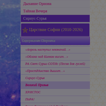
Дыхание Ориона
Тайная Вечеря
Сириус-Сурья
Царствие Софии (2010-2026)
Содержание Сборника
«Апрель наступил невзначай…»
«Облако над Киевом висит...»
РА Свет Сурьи-СОТИс (Песня для гуслей)
«ПростРАнство дышит...»
Сириус-Сурья
Великий Призыв
ХРИСТОС
ПоРА!