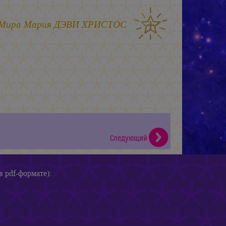
 Мира
Мария ДЭВИ ХРИСТОС
Следующий
в pdf-формате):