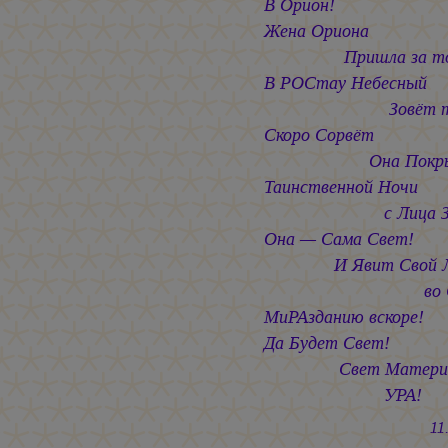
В Орион!
Жена Ориона
Пришла за тоб
В РОСтау Небесный
Зовёт теб
Скоро Сорвёт
Она Покрыв
Таинственной Ночи
с Лица Зем
Она — Сама Свет!
И Явит Свой Л
во Све
МиРАзданию вскоре!
Да Будет Свет!
Свет Матери 
УРА!
11.06.2