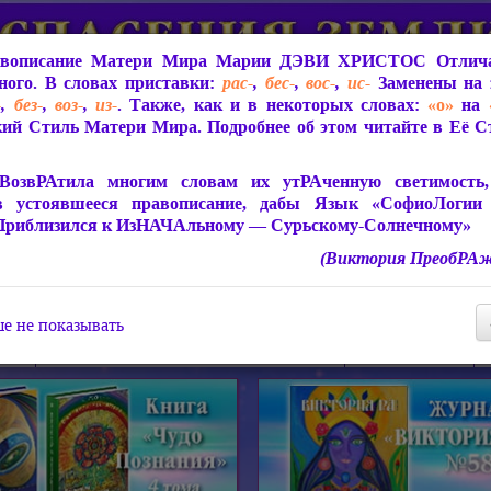
вописание Матери Мира
Марии ДЭВИ ХРИСТОС
Отлича
ого. В словах приставки:
рас-
,
бес-
,
вос-
,
ис-
Заменены на 
-
,
без-
,
воз-
,
из-
. Также, как и в некоторых словах:
«о»
на
ий Стиль Матери Мира. Подробнее об этом читайте в Её 
 Мира
О ПрогРАмме «ЮСМАЛОС»
Библиотека
Защит
ВозвРАтила многим словам их утРАченную светимость, 
в устоявшееся правописание, дабы Язык «СофиоЛогии
Приблизился к ИзНАЧАльному — Сурьскому-Солнечному»
(Виктория ПреобРАж
СофиоЛогия Матери Мира
Живое Слово Матери Мир
Статьи, Книги, Видео, Аудио 
е не показывать
ира
Пророчества о Явлении Матери Мира
Молитва Света