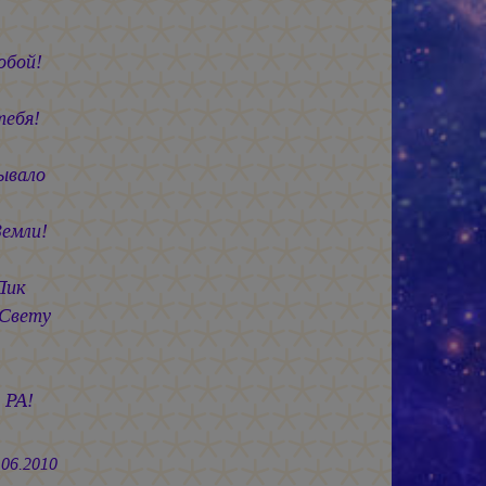
ой!
я!
ало
ли!
ик
ту
РА!
010