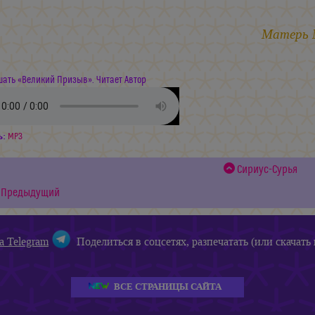
Матерь
ать «Великий Призыв». Читает Автор
ь:
MP3
Сириус-Сурья
Предыдущий
а Telegram
Поделиться в соцсетях, разпечатать (или скачать 
ВСЕ СТРАНИЦЫ САЙТА