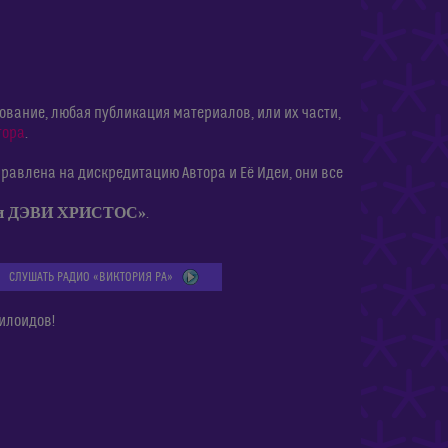
ание, любая публикация материалов, или их части,
тора
.
равлена на дискредитацию Автора и Её Идеи, они все
ии ДЭВИ ХРИСТОС»
.
СЛУШАТЬ РАДИО «ВИКТОРИЯ РА»
илоидов!