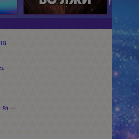
ыв
а
РА —