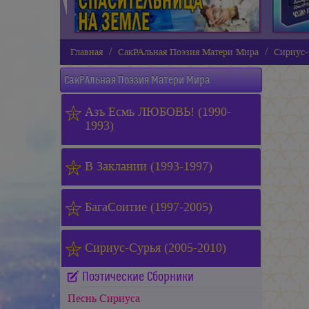
Главная
СакРАльная Поэзия Матери Мира
Сириус-
СакРАльная Поэзия Матери Мира
Азъ Есмь ЛЮБОВЬ! (1990-
1993)
В Заклании (1993-1997)
БагаСоитие (1997-2005)
Сириус-Сурья (2005-2010)
Поэтические Сборники
Песнь Сириуса