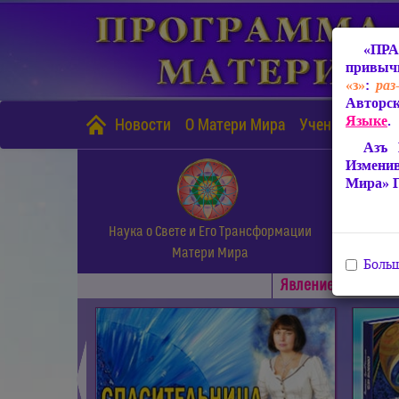
«ПРА
привычн
«з»
:
раз
Авторск
Языке
.
Новости
О Матери Мира
Учение Матери
Азъ 
Измени
Мира» 
Наука о Свете и Его Трансформации
Матери Мира
Больш
Явлениe Матери М
◄