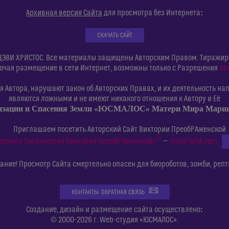
:
Архивная версия Сайта
для просмотра без Интернета
СКАЧАТЬ САЙТ
ДЭВИ ХРИСТОС. Все материалы защищены Авторским Правом. Тиражиров
ючая размещение в сети Интернет, возможны только с Разрешения
Ав
 Автора, нарушают закон об Авторских Правах, и их деятельность нап
являются ложными и не имеют никакого отношения к Автору и Её
изации и Спасения Земли «ЮСМАЛОС» Матери Мира Мар
Приглашаем посетить Авторский Сайт Виктории ПреобРАженской
©
ретьего Тысячелетия Виктории ПреобРАженской»
—
VictoriaRA.com
ние! Просмотр Сайта смертельно опасен для биороботов, зомби, репт
КОНТАКТЫ. ОБРАТНАЯ СВЯЗЬ
:
Создание, дизайн и размещение сайта осуществлено
© 2000-2026 г. Web-студия «ЮСМАЛОС».