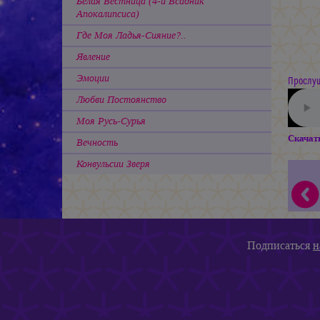
Белая Вестница (4-й Всадник
Апокалипсиса)
Где Моя Ладья-Сияние?..
Явление
Эмоции
Прослуш
Любви Постоянство
Моя Русь-Сурья
Скачат
Вечность
Конвульсии Зверя
Подписаться
н