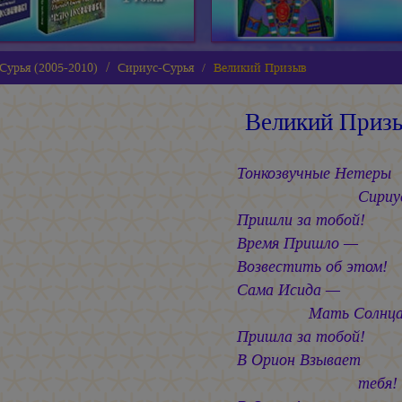
Сурья (2005-2010)
Сириус-Сурья
Великий Призыв
Великий Приз
Тонкозвучные Нетеры
Сириус
Пришли за тобой!
Время Пришло —
Возвестить об этом!
Сама Исида —
Мать Солнца 
Пришла за тобой!
В Орион Взывает
тебя!