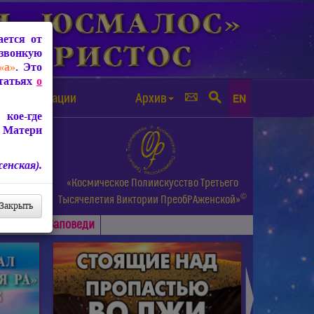
ется от
звонкую
«а»
. Это
Статьях
о
а от чипизации
Архив
EN
кое-где
 Матери
енская).
а.
«Космическое Полиискусство Третьего
©
и др.
Тысячелетия
Виктории ПреобРАженской»
Закрыть
Основные
Заповеди
►