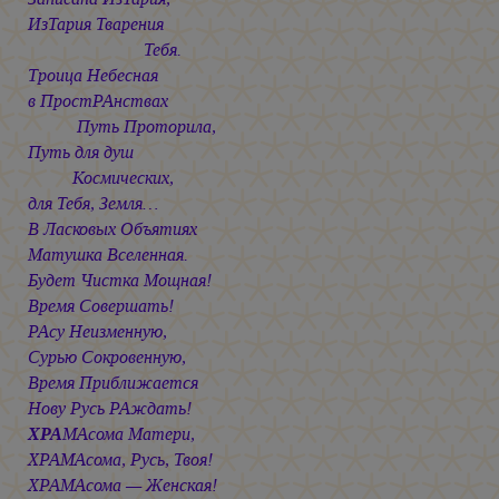
ИзТария Тварения
Тебя.
Троица Небесная
в ПростРАнствах
Путь Проторила,
Путь для душ
Космических,
для Тебя, Земля…
В Ласковых Объятиях
Матушка Вселенная.
Будет Чистка Мощная!
Время Совершать!
РАсу Неизменную,
Сурью Сокровенную,
Время Приближается
Нову Русь РАждать!
ХРА
МАсома Матери,
ХРАМАсома, Русь, Твоя!
ХРАМАсома — Женская!