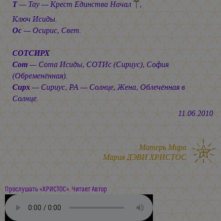
Т
— Тау — Крест Единства Начал
,
Ключ Исиды.
Ос
— Осирис, Свет.
СОТСИРХ
Сот
— Сота Исиды, СОТИс (Сириус), София
(Обременённая).
Сирх
— Сириус, РА — Солнце, Жена, Облечённая в
Солнце.
11.06.2010
Матерь Мира
Мария ДЭВИ ХРИСТОС
Прослушать «ХРИСТОС». Читает Автор