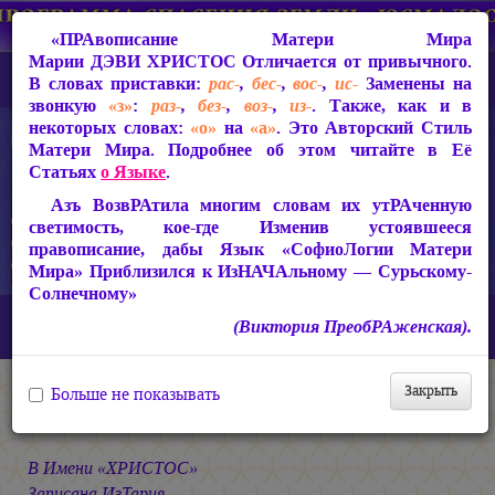
«ПРАвописание Матери Мира
Марии ДЭВИ ХРИСТОС
Отличается от привычного.
В словах приставки:
рас-
,
бес-
,
вос-
,
ис-
Заменены на
звонкую
«з»
:
раз-
,
без-
,
воз-
,
из-
. Также, как и в
некоторых словах:
«о»
на
«а»
. Это Авторский Стиль
Матери Мира. Подробнее об этом читайте в Её
Статьях
о Языке
.
Азъ ВозвРАтила многим словам их утРАченную
светимость, кое-где Изменив устоявшееся
правописание, дабы Язык «СофиоЛогии Матери
Мира» Приблизился к ИзНАЧАльному — Сурьскому-
Солнечному»
Главная
СакРАльная Поэзия Матери Мира
(Виктория ПреобРАженская).
Сириус-Сурья (2005-2010)
Сириус-Сурья
ХРИСТОС
Закрыть
Больше не показывать
ХРИС
ОС
В Имени «ХРИСТОС»
Записана ИзТария,