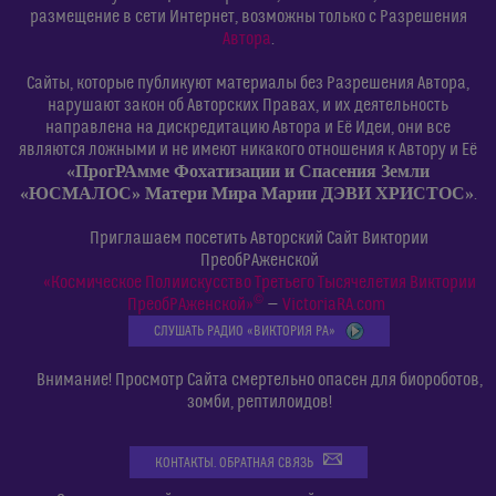
размещение в сети Интернет, возможны только с Разрешения
Автора
.
Сайты, которые публикуют материалы без Разрешения Автора,
нарушают закон об Авторских Правах, и их деятельность
направлена на дискредитацию Автора и Её Идеи, они все
являются ложными и не имеют никакого отношения к Автору и Её
«ПрогРАмме Фохатизации и Спасения Земли
«ЮСМАЛОС» Матери Мира Марии ДЭВИ ХРИСТОС»
.
Приглашаем посетить Авторский Сайт Виктории
ПреобРАженской
«Космическое Полиискусство Третьего Тысячелетия Виктории
©
ПреобРАженской»
—
VictoriaRA.com
СЛУШАТЬ РАДИО «ВИКТОРИЯ РА»
Внимание! Просмотр Сайта смертельно опасен для биороботов,
зомби, рептилоидов!
КОНТАКТЫ. ОБРАТНАЯ СВЯЗЬ