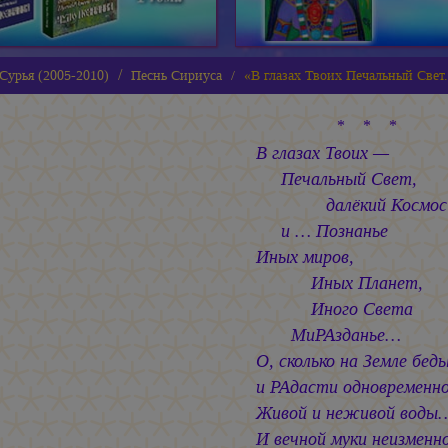
Сурья (2005-2010)
Песнь Сириуса
«В глазах Твоих Печальный Свет.
* * *
В глазах Твоих —
Печальный Свет,
далёкий Космос
и … Познанье
Иных миров,
Иных Планет,
Иного Света
МиРАзданье…
О, сколько на Земле бед
и РАдасти одновременно
Живой и неживой воды
И вечной муки неизмен