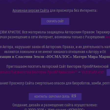
:
Архивная версия Сайта
для просмотра без Интернета
СКАЧАТЬ САЙТ
ДЭВИ ХРИСТОС. Все материалы защищены Авторским Правом. Тиражиров
ючая размещение в сети Интернет, возможны только с Разрешения
Ав
 Автора, нарушают закон об Авторских Правах, и их деятельность нап
являются ложными и не имеют никакого отношения к Автору и Её
изации и Спасения Земли «ЮСМАЛОС» Матери Мира Мар
Приглашаем посетить Авторский Сайт Виктории ПреобРАженской
©
ретьего Тысячелетия Виктории ПреобРАженской»
—
VictoriaRA.com
ние! Просмотр Сайта смертельно опасен для биороботов, зомби, репт
КОНТАКТЫ. ОБРАТНАЯ СВЯЗЬ
:
Создание, дизайн и размещение сайта осуществлено
© 2000-2026 г. Web-студия «ЮСМАЛОС».