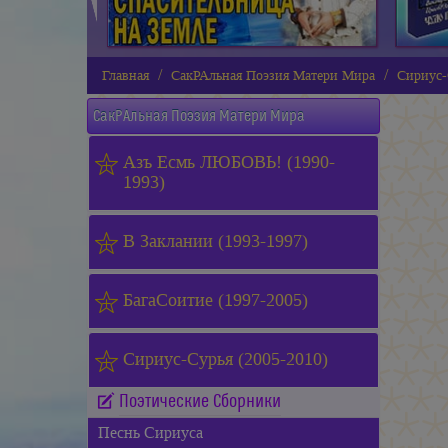
Главная
СакРАльная Поэзия Матери Мира
Сириус-
СакРАльная Поэзия Матери Мира
Азъ Есмь ЛЮБОВЬ! (1990-
1993)
В Заклании (1993-1997)
БагаСоитие (1997-2005)
Сириус-Сурья (2005-2010)
Поэтические Сборники
Песнь Сириуса