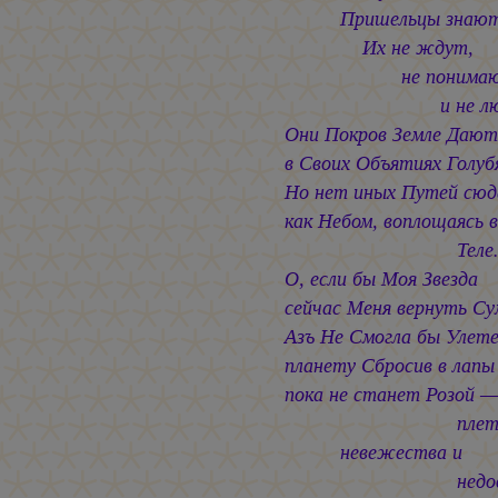
Пришельцы знают
Их не ждут,
не понимаю
и не любя
Они Покров Земле Дают
в Своих Объятиях Голу
Но нет иных Путей сюд
как Небом, воплощаясь 
Теле
О, если бы Моя Звезда
сейчас Меня вернуть Су
Азъ Не Смогла бы Улет
планету Сбросив в лапы
пока не станет Розой 
плет
невежества и
недовер