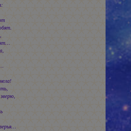
:
т
т.
,
бят…
а,
в
…
мела!
еть,
 зверю,
—
ь
ья…