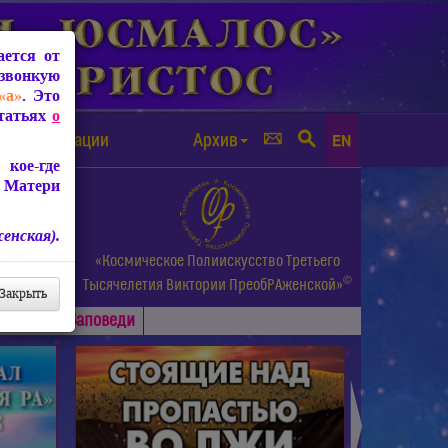
ется от
звонкую
«а»
. Это
Статьях
о
а от чипизации
Архив
EN
кое-где
 Матери
енская).
а.
«Космическое Полиискусство Третьего
©
и др.
Тысячелетия
Виктории ПреобРАженской»
Закрыть
Основные
Заповеди
►