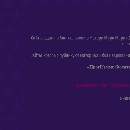
Сайт создан по Благословению Матери Мира Марии 
вкл
Сайты, которые публикуют материалы без Разрешения
«ПрогРАмме Фохат
«Космическое Полиискусство Т
Внима