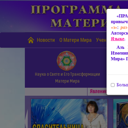
«ПРА
привычн
«з»
:
раз
Авторск
Языке
.
Новости
О Матери Мира
Учение Матери
Азъ 
Измени
Мира» 
Наука о Свете и Его Трансформации
Матери Мира
Больш
Явлениe Матери М
◄