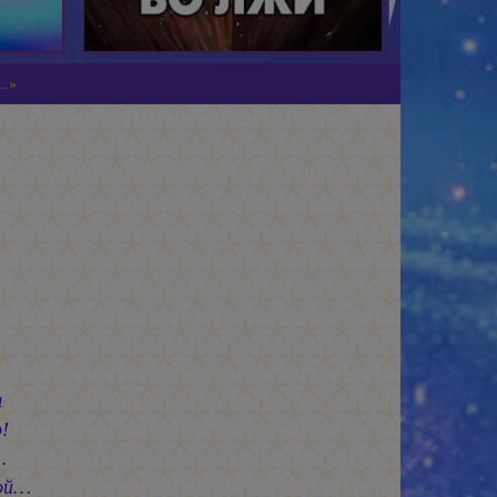
..»
ы
!
…
ной…