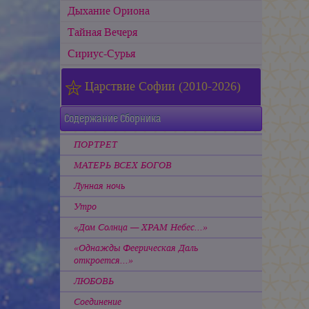
Дыхание Ориона
Тайная Вечеря
Сириус-Сурья
Царствие Софии (2010-2026)
Содержание Сборника
ПОРТРЕТ
МАТЕРЬ ВСЕХ БОГОВ
Лунная ночь
Утро
«Дом Солнца — ХРАМ Небес...»
«Однажды Феерическая Даль
откроется...»
ЛЮБОВЬ
Соединение