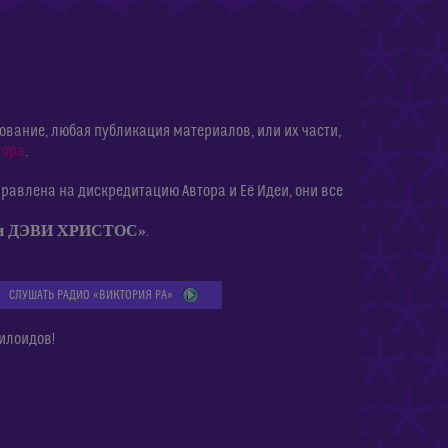
ание, любая публикация материалов, или их части,
тора
.
равлена на дискредитацию Автора и Её Идеи, они все
ии ДЭВИ ХРИСТОС»
.
СЛУШАТЬ РАДИО «ВИКТОРИЯ РА»
илоидов!