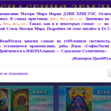
вописание Матери Мира
Марии ДЭВИ ХРИСТОС
Отлича
ого. В словах приставки:
рас-
,
бес-
,
вос-
,
ис-
Заменены на 
-
,
без-
,
воз-
,
из-
. Также, как и в некоторых словах:
«о»
на
ий Стиль Матери Мира. Подробнее об этом читайте в Её 
 Мира
О ПрогРАмме «ЮСМАЛОС»
Библиотека
Защит
ВозвРАтила многим словам их утРАченную светимость, 
в устоявшееся правописание, дабы Язык «СофиоЛогии
Приблизился к ИзНАЧАльному — Сурьскому-Солнечному»
(Виктория ПреобРАж
СофиоЛогия Матери Мира
Живое Слово Матери Мир
Статьи, Книги, Видео, Аудио 
е не показывать
ира
Пророчества о Явлении Матери Мира
Молитва Света