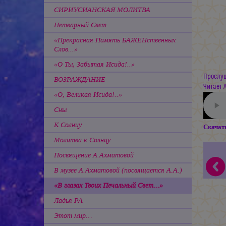
СИРИУСИАНСКАЯ МОЛИТВА
Нетварный Свет
«Прекрасная Память БАЖЕНственных
Слов...»
«О Ты, Забытая Исида!..»
Прослуш
ВОЗРАЖДАНИЕ
Читает 
«О, Великая Исида!..»
Сны
К Солнцу
Скачат
Молитва к Солнцу
Посвящение А.Ахматовой
В музее А.Ахматовой (посвящается А.А.)
«В глазах Твоих Печальный Свет...»
Ладья РА
Этот мир…