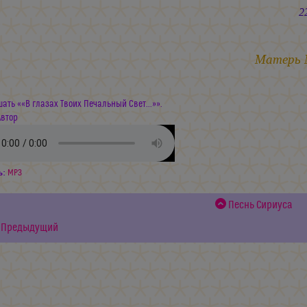
22.03.
Матерь
ать ««В глазах Твоих Печальный Свет...»».
Автор
ь:
MP3
Песнь Сириуса
Предыдущий