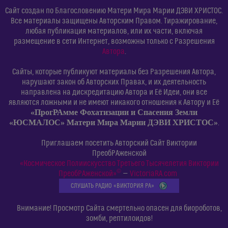
Сайт создан по Благословению Матери Мира Марии ДЭВИ ХРИСТОС.
Все материалы защищены Авторским Правом. Тиражирование,
любая публикация материалов, или их части, включая
размещение в сети Интернет, возможны только с Разрешения
Автора
.
Сайты, которые публикуют материалы без Разрешения Автора,
нарушают закон об Авторских Правах, и их деятельность
направлена на дискредитацию Автора и Её Идеи, они все
являются ложными и не имеют никакого отношения к Автору и Её
«ПрогРАмме Фохатизации и Спасения Земли
«ЮСМАЛОС» Матери Мира Марии ДЭВИ ХРИСТОС»
.
Приглашаем посетить Авторский Сайт Виктории
ПреобРАженской
«Космическое Полиискусство Третьего Тысячелетия Виктории
©
ПреобРАженской»
—
VictoriaRA.com
СЛУШАТЬ РАДИО «ВИКТОРИЯ РА»
Внимание! Просмотр Сайта смертельно опасен для биороботов,
зомби, рептилоидов!