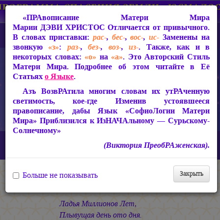
«ПРАвописание Матери Мира
Марии ДЭВИ ХРИСТОС
Отличается от привычного.
В словах приставки:
рас-
,
бес-
,
вос-
,
ис-
Заменены на
звонкую
«з»
:
раз-
,
без-
,
воз-
,
из-
. Также, как и в
некоторых словах:
«о»
на
«а»
. Это Авторский Стиль
Матери Мира. Подробнее об этом читайте в Её
Статьях
о Языке
.
Азъ ВозвРАтила многим словам их утРАченную
светимость, кое-где Изменив устоявшееся
правописание, дабы Язык «СофиоЛогии Матери
Мира» Приблизился к ИзНАЧАльному — Сурьскому-
Солнечному»
Главная
СакРАльная Поэзия Матери Мира
(Виктория ПреобРАженская).
Сириус-Сурья (2005-2010)
Песнь Сириуса
Ладья РА
Закрыть
Больше не показывать
Ладья РА
Ладья Миллионов Лет,
Плывущая день ото дня.