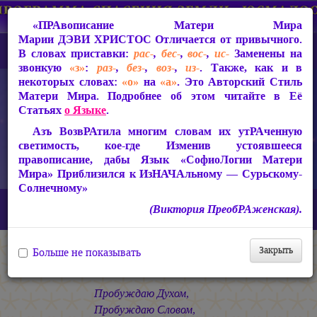
«ПРАвописание Матери Мира
Марии ДЭВИ ХРИСТОС
Отличается от привычного.
В словах приставки:
рас-
,
бес-
,
вос-
,
ис-
Заменены на
звонкую
«з»
:
раз-
,
без-
,
воз-
,
из-
. Также, как и в
некоторых словах:
«о»
на
«а»
. Это Авторский Стиль
Матери Мира. Подробнее об этом читайте в Её
Статьях
о Языке
.
Азъ ВозвРАтила многим словам их утРАченную
светимость, кое-где Изменив устоявшееся
правописание, дабы Язык «СофиоЛогии Матери
Мира» Приблизился к ИзНАЧАльному — Сурьскому-
Солнечному»
Главная
СакРАльная Поэзия Матери Мира
(Виктория ПреобРАженская).
Царствие Софии (2010-2026)
КАЛИМА
ЗОВ
Закрыть
Больше не показывать
ЗОВ
Пробуждаю Духом,
Пробуждаю Словом,