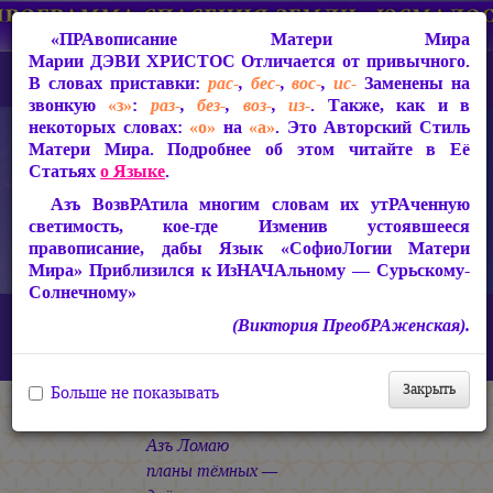
«ПРАвописание Матери Мира
Марии ДЭВИ ХРИСТОС
Отличается от привычного.
В словах приставки:
рас-
,
бес-
,
вос-
,
ис-
Заменены на
звонкую
«з»
:
раз-
,
без-
,
воз-
,
из-
. Также, как и в
некоторых словах:
«о»
на
«а»
. Это Авторский Стиль
Матери Мира. Подробнее об этом читайте в Её
Статьях
о Языке
.
Азъ ВозвРАтила многим словам их утРАченную
светимость, кое-где Изменив устоявшееся
правописание, дабы Язык «СофиоЛогии Матери
Мира» Приблизился к ИзНАЧАльному — Сурьскому-
Солнечному»
Главная
СакРАльная Поэзия Матери Мира
(Виктория ПреобРАженская).
Царствие Софии (2010-2026)
КАЛИМА
«Азъ Ломаю планы тёмных…»
Закрыть
Больше не показывать
* * *
Азъ Ломаю
планы тёмных —