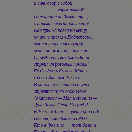
и синих гор с водой
хрустальной!
Нет краше на Земле поры,
с такою сказкой идеальной!
Как крылья пагод на ветру
на фоне храма в Поднебесье,
летят соцветья поутру —
мечтою розовой, как песня.
О, кРАсота, как благодать
струится розовым покоем!
Её Создать Сумела Мать
Своею Вышнею Рукою!
В садах нежнейшей сакуры
струятся чудо-водопады!
Аматэрасу — Мать страны —
Дала Земле Свою Награду!
КРАса-кРАсой — цветущий сад!
Цветы, как облако из РАя!
Кто видел это, — тот багат!
Познав кРАсу радного края!