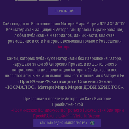
СКАЧАТЬ САЙТ
Сайт создан по Благословению Матери Мира Марии ДЭВИ ХРИСТОС.
Все материалы защищены Авторским Правом. Тиражирование,
любая публикация материалов, или их части, включая
размещение в сети Интернет, возможны только с Разрешения
Автора
.
Сайты, которые публикуют материалы без Разрешения Автора,
нарушают закон об Авторских Правах, и их деятельность
направлена на дискредитацию Автора и Её Идеи, они все
являются ложными и не имеют никакого отношения к Автору и Её
«ПрогРАмме Фохатизации и Спасения Земли
«ЮСМАЛОС» Матери Мира Марии ДЭВИ ХРИСТОС»
.
Приглашаем посетить Авторский Сайт Виктории
ПреобРАженской
«Космическое Полиискусство Третьего Тысячелетия Виктории
©
ПреобРАженской»
—
VictoriaRA.com
СЛУШАТЬ РАДИО «ВИКТОРИЯ РА»