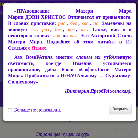
«ПРАвописание Матери Мира
Марии ДЭВИ ХРИСТОС
Отличается от привычного.
В словах приставки:
рас-
,
бес-
,
вос-
,
ис-
Заменены на
звонкую
«з»
:
раз-
,
без-
,
воз-
,
из-
. Также, как и в
некоторых словах:
«о»
на
«а»
. Это Авторский Стиль
Матери Мира. Подробнее об этом читайте в Её
Статьях
о Языке
.
Азъ ВозвРАтила многим словам их утРАченную
светимость, кое-где Изменив устоявшееся
правописание, дабы Язык «СофиоЛогии Матери
Мира» Приблизился к ИзНАЧАльному — Сурьскому-
Солнечному»
Главная
СакРАльная Поэзия Матери Мира
(Виктория ПреобРАженская).
Царствие Софии (2010-2026)
И ночи нет в Потоках Света…
Сакура
Закрыть
Больше не показывать
Сакура
Страна цветущей сакуры