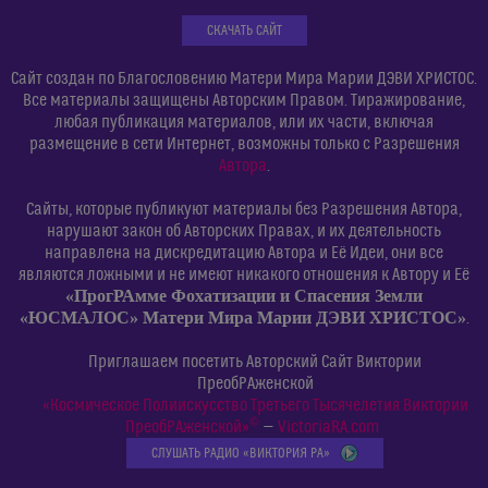
СКАЧАТЬ САЙТ
Сайт создан по Благословению Матери Мира Марии ДЭВИ ХРИСТОС.
Все материалы защищены Авторским Правом. Тиражирование,
любая публикация материалов, или их части, включая
размещение в сети Интернет, возможны только с Разрешения
Автора
.
Сайты, которые публикуют материалы без Разрешения Автора,
нарушают закон об Авторских Правах, и их деятельность
направлена на дискредитацию Автора и Её Идеи, они все
являются ложными и не имеют никакого отношения к Автору и Её
«ПрогРАмме Фохатизации и Спасения Земли
«ЮСМАЛОС» Матери Мира Марии ДЭВИ ХРИСТОС»
.
Приглашаем посетить Авторский Сайт Виктории
ПреобРАженской
«Космическое Полиискусство Третьего Тысячелетия Виктории
©
ПреобРАженской»
—
VictoriaRA.com
СЛУШАТЬ РАДИО «ВИКТОРИЯ РА»