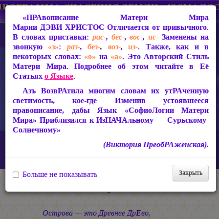
«ПРАвописание Матери Мира
Марии ДЭВИ ХРИСТОС
Отличается от привычного.
В словах приставки:
рас-
,
бес-
,
вос-
,
ис-
Заменены на
звонкую
«з»
:
раз-
,
без-
,
воз-
,
из-
. Также, как и в
некоторых словах:
«о»
на
«а»
. Это Авторский Стиль
Матери Мира. Подробнее об этом читайте в Её
Статьях
о Языке
.
Азъ ВозвРАтила многим словам их утРАченную
светимость, кое-где Изменив устоявшееся
правописание, дабы Язык «СофиоЛогии Матери
Мира» Приблизился к ИзНАЧАльному — Сурьскому-
Солнечному»
Главная
СакРАльная Поэзия Матери Мира
(Виктория ПреобРАженская).
Царствие Софии (2010-2026)
И ночи нет в Потоках Света…
Острова
Закрыть
Больше не показывать
Острова
Острова — это Древнее Др
Е
во,