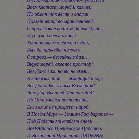
Всем хватает морей и камней.
Но обман так велик и опасен,
Поглотивший во мрак сыновей.
Страх сковал ваши мёртвые души,
И уснула совесть навек.
Хватит всем и воды, и суши,
Был бы праведен человек.
Острова — безвидные дали,
Вкруг морей, океанов простор!
Всё Дано вам, но вы не взяли,
А кто взял, тот — обманщик и вор.
Всё Дано для живых Вселенной!
Это Дар Вышней Матери Вод!
Но Отнимется постепенно,
Если вмиг не прозреет народ.
В Новом Мире — Земном Государстве —
Под Небесными хлябями вновь
ВозРАдится ПрекРАсное Царство,
И Возполнит Просторы ЛЮБОВЬ!