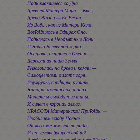
Поднимающееся со Дна
Древней Матери Мира — Евы,
Древо Жизни — Её Весна.
Из Воды, как из Матери Кали,
ВозРАдилось в Эфирах Оно,
Поднялось в Необъятные Дали
И Явило Вселенной зерно.
Острова, острова в Океане —
Деревянная наша Земля
РАзслоилась на древа и камни —
Самоцветами в злате горя.
Изумруды, сапфиры, рубины,
Янтари, аметисты, топаз.
Минералы выходят из тины,
И сияет в коронах алмаз.
КРАСОТА Материнской ПриРАды —
Изобилием всюду Полна!
Отчего же земляне не рады,
И на землях бушует война?
А ведь мир так волшебно-прекРАсен!