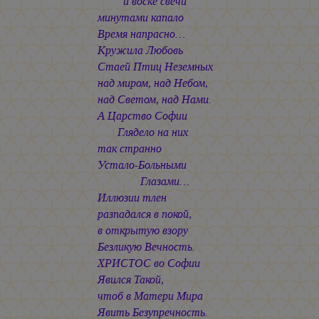
и воске свечи
минутами капало
Время напрасно…
Кружила Любовь
Стаей Птиц Неземных
над миром, над Небом,
над Светом, над Нами.
А Царство Софии
Глядело на них
так странно
Устало-Больными
Глазами…
Иллюзии тлен
разпадался в покой,
в открытую взору
Безликую Вечность.
ХРИСТОС во Софии
Явился Такой,
чтоб в Матери Мира
Явить Безупречность.