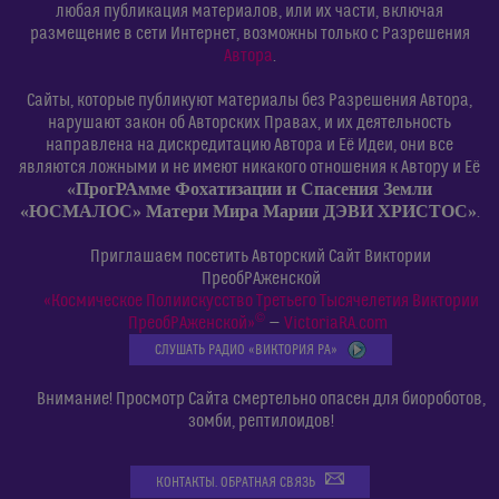
любая публикация материалов, или их части, включая
размещение в сети Интернет, возможны только с Разрешения
Автора
.
Сайты, которые публикуют материалы без Разрешения Автора,
нарушают закон об Авторских Правах, и их деятельность
направлена на дискредитацию Автора и Её Идеи, они все
являются ложными и не имеют никакого отношения к Автору и Её
«ПрогРАмме Фохатизации и Спасения Земли
«ЮСМАЛОС» Матери Мира Марии ДЭВИ ХРИСТОС»
.
Приглашаем посетить Авторский Сайт Виктории
ПреобРАженской
«Космическое Полиискусство Третьего Тысячелетия Виктории
©
ПреобРАженской»
—
VictoriaRA.com
СЛУШАТЬ РАДИО «ВИКТОРИЯ РА»
Внимание! Просмотр Сайта смертельно опасен для биороботов,
зомби, рептилоидов!
КОНТАКТЫ. ОБРАТНАЯ СВЯЗЬ