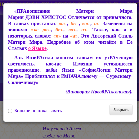
«ПРАвописание Матери Мира
Марии ДЭВИ ХРИСТОС
Отличается от привычного.
В словах приставки:
рас-
,
бес-
,
вос-
,
ис-
Заменены на
звонкую
«з»
:
раз-
,
без-
,
воз-
,
из-
. Также, как и в
некоторых словах:
«о»
на
«а»
. Это Авторский Стиль
Матери Мира. Подробнее об этом читайте в Её
Статьях
о Языке
.
Азъ ВозвРАтила многим словам их утРАченную
светимость, кое-где Изменив устоявшееся
правописание, дабы Язык «СофиоЛогии Матери
Мира» Приблизился к ИзНАЧАльному — Сурьскому-
Солнечному»
Главная
СакРАльная Поэзия Матери Мира
(Виктория ПреобРАженская).
Царствие Софии (2010-2026)
ГРАаль Софии
ИЛЛЮЗИЯ
Закрыть
Больше не показывать
ИЛЛЮЗИЯ
Изпуганный Ангел
глядел на Меня.