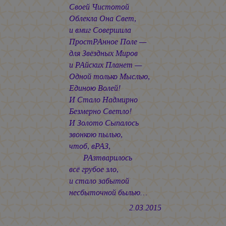
Своей Чистотой
Облекла Она Свет,
и вмиг Совершила
ПростРАнное Поле —
для Звёздных Миров
и РАйских Планет —
Одной только Мыслью,
Единою Волей!
И Стало Надмирно
Безмерно Светло!
И Золото Сыпалось
звонкою пылью,
чтоб, вРАЗ,
РАзтварилось
всё грубое зло,
и стало забытой
несбыточной былью…
2.03.2015