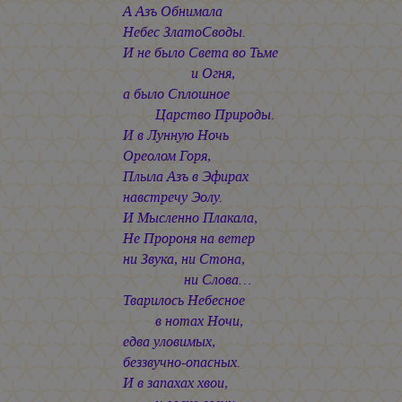
А Азъ Обнимала
Небес ЗлатоСводы.
И не было Света во Тьме
и Огня,
а было Сплошное
Царство Природы.
И в Лунную Ночь
Ореолом Горя,
Плыла Азъ в Эфирах
навстречу Эолу.
И Мысленно Плакала,
Не Пророня на ветер
ни Звука, ни Стона,
ни Слова…
Тварилось Небесное
в нотах Ночи,
едва уловимых,
беззвучно-опасных.
И в запахах хвои,