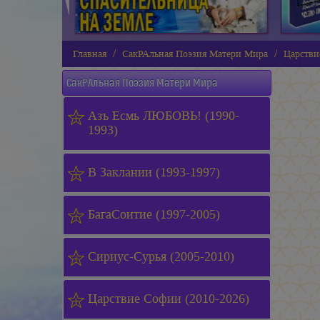
Главная
СакРАльная Поэзия Матери Мира
Царстви
СакРАльная Поэзия Матери Мира
Азъ Есмь ЛЮБОВЬ! (1990-
1993)
В Заклании (1993-1997)
БагаСоитие (1997-2005)
Сириус-Сурья (2005-2010)
Царствие Софии (2010-2026)