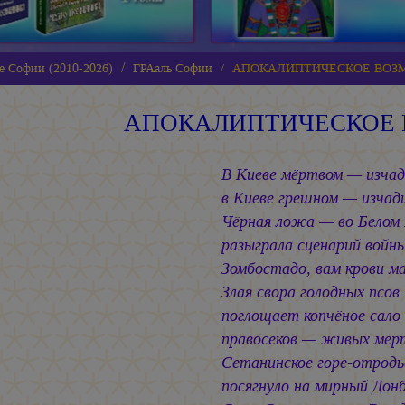
е Софии (2010-2026)
ГРАаль Софии
АПОКАЛИПТИЧЕСКОЕ ВОЗ
АПОКАЛИПТИЧЕСКОЕ 
В Киеве мёртвом — изчад
в Киеве грешном — изчад
Чёрная ложа — во Белом
разыграла сценарий войны
Зомбостадо, вам крови м
Злая свора голодных псов
поглощает копчёное сало
правосеков — живых мер
Сетанинское горе-отродь
посягнуло на мирный Донб