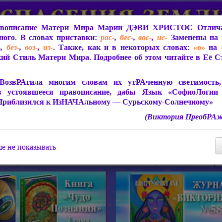
вописание Матери Мира
Марии ДЭВИ ХРИСТОС
Отлича
ого. В словах приставки:
рас-
,
бес-
,
вос-
,
ис-
Заменены на 
-
,
без-
,
воз-
,
из-
. Также, как и в некоторых словах:
«о»
на
ий Стиль Матери Мира. Подробнее об этом читайте в Её 
 Мира
О ПрогРАмме «ЮСМАЛОС»
Библиотека
Защит
ВозвРАтила многим словам их утРАченную светимость, 
в устоявшееся правописание, дабы Язык «СофиоЛогии
Приблизился к ИзНАЧАльному — Сурьскому-Солнечному»
(Виктория ПреобРАж
СофиоЛогия Матери Мира
Живое Слово Матери Мир
Статьи, Книги, Видео, Аудио 
е не показывать
ира
Пророчества о Явлении Матери Мира
Молитва Света