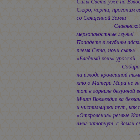
Силы Света уже на Взвод
Скоро, черти, прогоним в
со Священной Земли
Славянской
мерзопакостные лгуны!
Попадёте в глубины адски
племя Сета, ночи сыны!
«Бледный конь» урожай
Собирае
на изходе кромешной тьм
кто о Матери Мира не з
тот в горниле безумной в
Мчит Возмездие за безза
и чистильщики тут, как 
«Откровения» резвые Ко
вмиг затопчут, с Земли 
март 