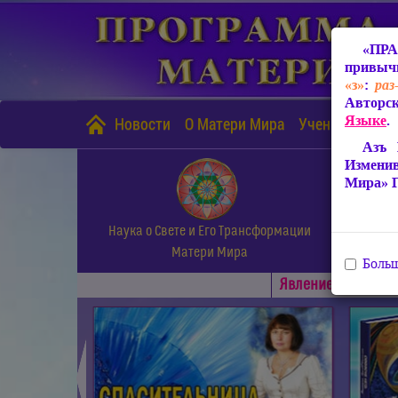
«ПРА
привычн
«з»
:
раз
Авторск
Языке
.
Новости
О Матери Мира
Учение Матери
Азъ 
Измени
Мира» 
Наука о Свете и Его Трансформации
Матери Мира
Больш
Явлениe Матери М
◄