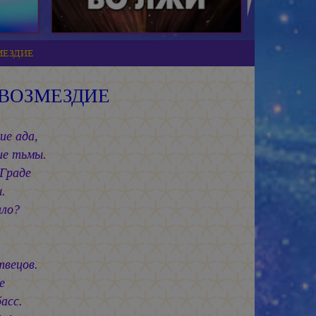
МЕЗДИЕ
ВОЗМЕЗДИЕ
ие ада,
ие тьмы.
 Граде
.
ало?
твецов.
е
асс.