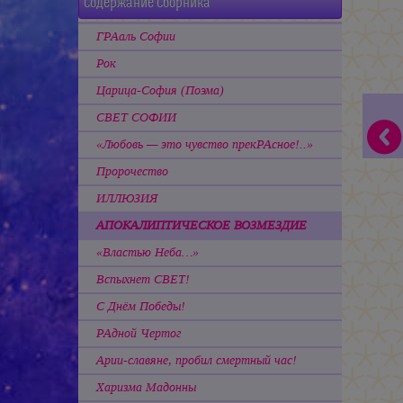
Содержание Сборника
ГРАаль Софии
Рок
Царица-София (Поэма)
СВЕТ СОФИИ
«Любовь — это чувство прекРАсное!..»
Пророчество
ИЛЛЮЗИЯ
АПОКАЛИПТИЧЕСКОЕ ВОЗМЕЗДИЕ
«Властью Неба…»
Вспыхнет СВЕТ!
С Днём Победы!
РАдной Чертог
Арии-славяне, пробил смертный час!
Харизма Мадонны