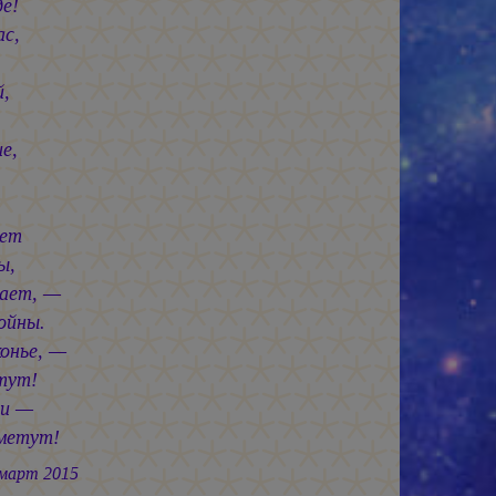
е!
ас,
,
е,
т
ы,
нает, —
ойны.
конье, —
тут!
ни —
сметут!
2015