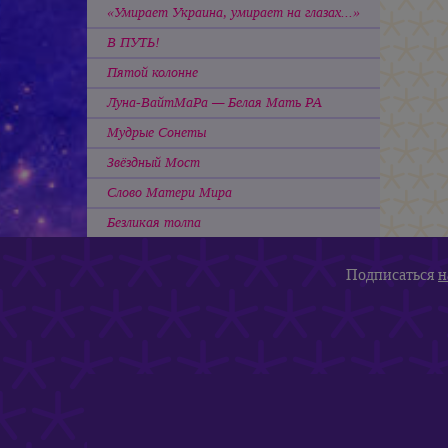
«Умирает Украина, умирает на глазах...»
В ПУТЬ!
Пятой колонне
Луна-ВайтМаРа — Белая Мать РА
Мудрые Сонеты
Звёздный Мост
Слово Матери Мира
Безликая толпа
Подписаться
н