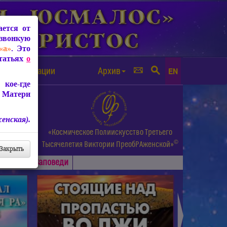
ется от
звонкую
«а»
. Это
Статьях
о
а от чипизации
Архив
EN
кое-где
 Матери
енская).
а.
«Космическое Полиискусство Третьего
©
и др.
Тысячелетия
Виктории ПреобРАженской»
Закрыть
Основные
Заповеди
►