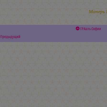
Матерь
ГРАаль Софии
Предыдущий