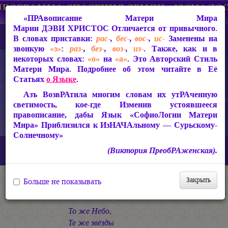
«ПРАвописание Матери Мира
Марии ДЭВИ ХРИСТОС
Отличается от привычного.
В словах приставки:
рас-
,
бес-
,
вос-
,
ис-
Заменены на
звонкую
«з»
:
раз-
,
без-
,
воз-
,
из-
. Также, как и в
некоторых словах:
«о»
на
«а»
. Это Авторский Стиль
Матери Мира. Подробнее об этом читайте в Её
Статьях
о Языке
.
Азъ ВозвРАтила многим словам их утРАченную
светимость, кое-где Изменив устоявшееся
правописание, дабы Язык «СофиоЛогии Матери
Мира» Приблизился к ИзНАЧАльному — Сурьскому-
Солнечному»
Главная
СакРАльная Поэзия Матери Мира
(Виктория ПреобРАженская).
Царствие Софии (2010-2026)
Дивное Диво
Под куполом
Закрыть
Больше не показывать
Под куполом
То же Небо,
Те же звёзды