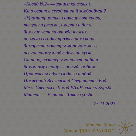
«Ковид №2» — зачистка славян.
Кто верит в сегодняшний зомбообман?
«Ура-патриоты» спонсируют кровь,
текущую реками, смерти и боль.
Земляне устали от яда чужих,
но мало сегодня прозревших своих.
Заморские монстры морочат мозги
несчастному л-юду, деля на куски
Страну; визитёры готовят шабаш
безумному стаду — новый зомбаж.
Пришельцы идут сюда за тобой.
Последний Вселенский Свершается Бой.
Меж Светом и Тьмой РАзРАзилась Борьба.
Мишень — Украина. Такая судьба…
25.11.2023
Матерь Мира
Мария ДЭВИ ХРИСТОС