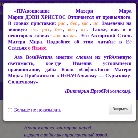
«ПРАвописание Матери Мира
Марии ДЭВИ ХРИСТОС
Отличается от привычного.
В словах приставки:
рас-
,
бес-
,
вос-
,
ис-
Заменены на
звонкую
«з»
:
раз-
,
без-
,
воз-
,
из-
. Также, как и в
некоторых словах:
«о»
на
«а»
. Это Авторский Стиль
Матери Мира. Подробнее об этом читайте в Её
Статьях
о Языке
.
Азъ ВозвРАтила многим словам их утРАченную
светимость, кое-где Изменив устоявшееся
правописание, дабы Язык «СофиоЛогии Матери
Мира» Приблизился к ИзНАЧАльному — Сурьскому-
Солнечному»
Главная
СакРАльная Поэзия Матери Мира
(Виктория ПреобРАженская).
Царствие Софии (2010-2026)
Дивное Диво
Адхарма
Закрыть
Больше не показывать
Адхарма
Ночная атака кошмарит народ,
играет в войнушку проплаченный взвод.