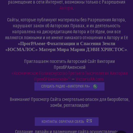
размещение в сети Интернет, возможны только с Разрешения
Автора
.
Сайты, которые публикуют материалы без Разрешения Автора,
нарушают закон об Авторских Правах, и их деятельность
направлена на дискредитацию Автора и Её Идеи, они все
являются ложными и не имеют никакого отношения к Автору и Её
«ПрогРАмме Фохатизации и Спасения Земли
«ЮСМАЛОС» Матери Мира Марии ДЭВИ ХРИСТОС»
.
Приглашаем посетить Авторский Сайт Виктории
ПреобРАженской
«Космическое Полиискусство Третьего Тысячелетия Виктории
©
ПреобРАженской»
—
VictoriaRA.com
СЛУШАТЬ РАДИО «ВИКТОРИЯ РА»
Внимание! Просмотр Сайта смертельно опасен для биороботов,
зомби, рептилоидов!
КОНТАКТЫ. ОБРАТНАЯ СВЯЗЬ
:
Создание, дизайн и размещение сайта осуществлено