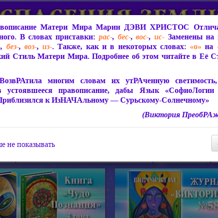
вописание Матери Мира
Марии ДЭВИ ХРИСТОС
Отлича
ого. В словах приставки:
рас-
,
бес-
,
вос-
,
ис-
Заменены на 
-
,
без-
,
воз-
,
из-
. Также, как и в некоторых словах:
«о»
на
ий Стиль Матери Мира. Подробнее об этом читайте в Её 
 Мира
О ПрогРАмме «ЮСМАЛОС»
Библиотека
Защит
ВозвРАтила многим словам их утРАченную светимость, 
в устоявшееся правописание, дабы Язык «СофиоЛогии
Приблизился к ИзНАЧАльному — Сурьскому-Солнечному»
(Виктория ПреобРАж
СофиоЛогия Матери Мира
Живое Слово Матери Мир
Статьи, Книги, Видео, Аудио 
е не показывать
ира
Пророчества о Явлении Матери Мира
Молитва Света