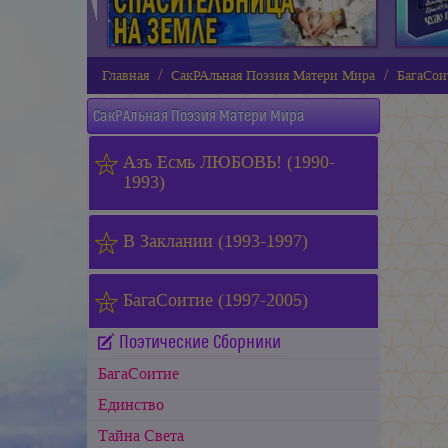
Главная
СакРАльная Поэзия Матери Мира
БагаСои
СакРАльная Поэзия Матери Мира
Азъ Есмь ЛЮБОВЬ! (1990-
1993)
В Заклании (1993-1997)
БагаСоитие (1997-2005)
Поэтические Сборники
БагаСоитие
Единство
Тайна Света