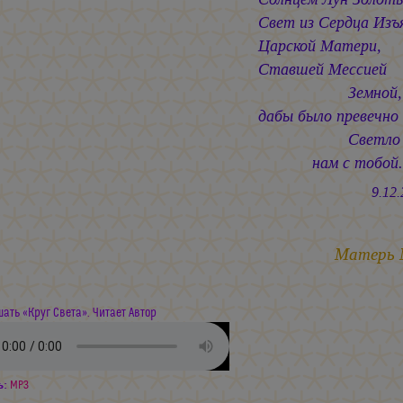
Свет из Сердца Изъ
Царской Матери,
Ставшей Мессией
Земной,
дабы было превечно
Светло
нам с тобой..
9.12.20
Матерь
ать «Круг Света». Читает Автор
ь:
MP3