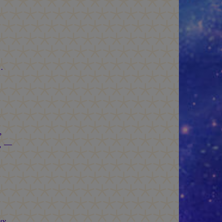
.
т
,
, —
х,