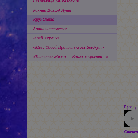
Святилище МиРАздания
Ранний Возход Луны
Круг Света
Апокалиптическое
Моей Украине
«Мы с Тобой Прошли сквозь Бездну...»
«Таинство Жизни — Книга закрытая...»
Прослуш
Скачат