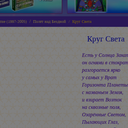
тие (1997-2005)
Полёт над Бездной
Круг Света
Круг Света
Есть у Солнца Зака
он огнями в стокра
разгорается ярко
у самых у Врат
Горизонта Планеты
с названьем Земля,
и взирает Возток
на сквозные поля,
Озарённые Светом,
Пылающих Глаз,