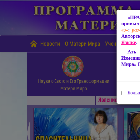
«ПРА
привычн
«з»
:
раз
Авторск
Языке
.
Новости
О Матери Мира
Учение Матери
Азъ 
Измени
Мира» 
Наука о Свете и Его Трансформации
Матери Мира
Больш
Явлениe Матери М
◄