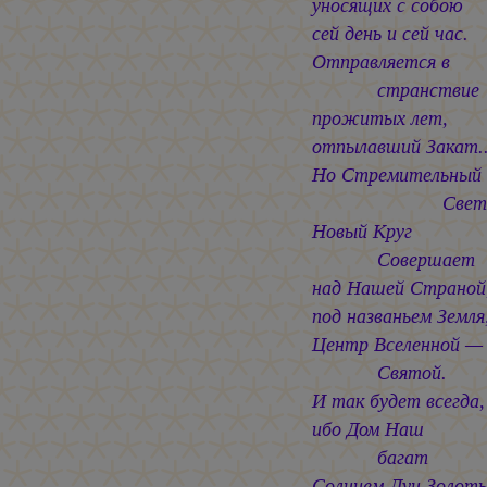
уносящих с собою
сей день и сей час.
Отправляется в
странствие
прожитых лет,
отпылавший Закат..
Но Стремительный
Све
Новый Круг
Совершает
над Нашей Страной
под названьем Земля
Центр Вселенной —
Святой.
И так будет всегда,
ибо Дом Наш
багат
Солнцем Лун Золоты