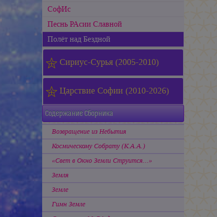
СофИс
Песнь РАсии Славной
Полёт над Бездной
Сириус-Сурья (2005-2010)
Царствие Софии (2010-2026)
Содержание Сборника
Возвращение из Небытия
Космическому Собрату (К.А.А.)
«Свет в Окно Земли Струится...»
Земля
Земле
Гимн Земле