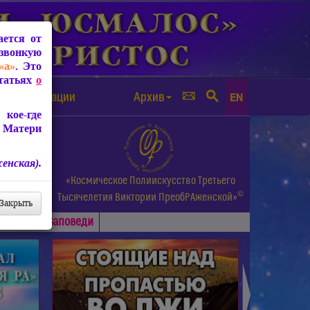
ется от
звонкую
«а»
. Это
Статьях
о
а от чипизации
Архив
EN
кое-где
 Матери
енская).
а.
«Космическое Полиискусство Третьего
©
и др.
Тысячелетия
Виктории ПреобРАженской»
Закрыть
Основные
Заповеди
►