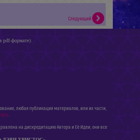
Следующий
в pdf-формате):
ание, любая публикация материалов, или их части,
тора
.
равлена на дискредитацию Автора и Её Идеи, они все
ии ДЭВИ ХРИСТОС»
.