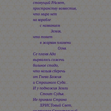
стонущий РАсвет,
пространству возвестив,
что мира нет
на корабле
с названием
Земля,
что тонет
в жарком пламени
Огня.
Се пламя Ада
вырвалось сожечь
больное стадо,
что нельзя сберечь
от Гнева Божия
и Страшного Суда...
И у подножия Земли
Стоит Судья.
Не приняла Страна
ХРИСТовый Свет,
не приняла Спасительный