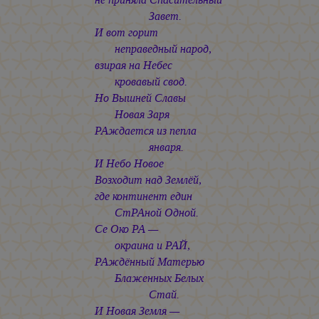
Завет.
И вот горит
неправедный народ,
взирая на Небес
кровавый свод.
Но Вышней Славы
Новая Заря
РАждается из пепла
января.
И Небо Новое
Возходит над Землёй,
где континент един
СтРАной Одной.
Се Око РА —
окраина и РАЙ,
РАждённый Матерью
Блаженных Белых
Стай.
И Новая Земля —