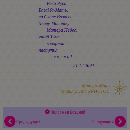
Роса Руси —
БагаМа-Мать,
во Славе Вознеси
Хвалу-Молитву
Матери Небес,
чтоб Тьме
коварной
наступил
к о н е ц !
21.12.2004
Матерь Мира
Мария ДЭВИ ХРИСТОС
Полёт над Бездной
Предыдущий
Следующий