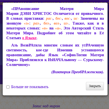
«ПРАвописание Матери Мира
Марии ДЭВИ ХРИСТОС
Отличается от привычного.
В словах приставки:
рас-
,
бес-
,
вос-
,
ис-
Заменены на
звонкую
«з»
:
раз-
,
без-
,
воз-
,
из-
. Также, как и в
некоторых словах:
«о»
на
«а»
. Это Авторский Стиль
Матери Мира. Подробнее об этом читайте в Её
Статьях
о Языке
.
Азъ ВозвРАтила многим словам их утРАченную
светимость, кое-где Изменив устоявшееся
правописание, дабы Язык «СофиоЛогии Матери
Мира» Приблизился к ИзНАЧАльному — Сурьскому-
Солнечному»
Главная
СакРАльная Поэзия Матери Мира
(Виктория ПреобРАженская).
БагаСоитие (1997-2005)
Полёт над Бездной
Апокалиптическое
Закрыть
Больше не показывать
Апокалиптическое
Завис над миром