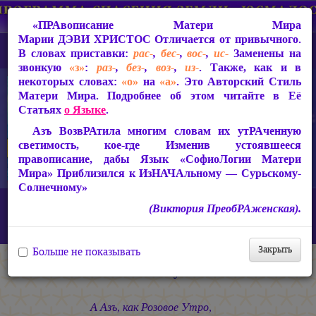
«ПРАвописание Матери Мира
Марии ДЭВИ ХРИСТОС
Отличается от привычного.
В словах приставки:
рас-
,
бес-
,
вос-
,
ис-
Заменены на
звонкую
«з»
:
раз-
,
без-
,
воз-
,
из-
. Также, как и в
некоторых словах:
«о»
на
«а»
. Это Авторский Стиль
Матери Мира. Подробнее об этом читайте в Её
Статьях
о Языке
.
Азъ ВозвРАтила многим словам их утРАченную
светимость, кое-где Изменив устоявшееся
правописание, дабы Язык «СофиоЛогии Матери
Мира» Приблизился к ИзНАЧАльному — Сурьскому-
Солнечному»
Главная
СакРАльная Поэзия Матери Мира
(Виктория ПреобРАженская).
БагаСоитие (1997-2005)
Песнь РАсии Славной
Возлюбленному — Тебе!
Закрыть
Больше не показывать
Возлюбленному — Тебе!
А Азъ, как Розовое Утро,