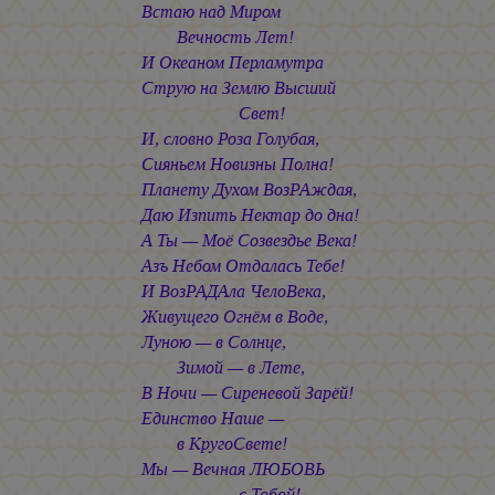
Встаю над Миром
Вечность Лет!
И Океаном Перламутра
Струю на Землю Высший
Свет!
И, словно Роза Голубая,
Сияньем Новизны Полна!
Планету Духом ВозРАждая,
Даю Изпить Нектар до дна!
А Ты — Моё Созвездье Века!
Азъ Небом Отдалась Тебе!
И ВозРАДАла ЧелоВека,
Живущего Огнём в Воде,
Луною — в Солнце,
Зимой — в Лете,
В Ночи — Сиреневой Зарёй!
Единство Наше —
в КругоСвете!
Мы — Вечная ЛЮБОВЬ
с Тобой!