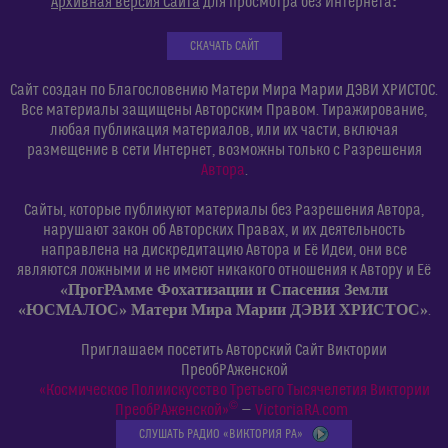
:
Архивная версия Сайта
для просмотра без Интернета
СКАЧАТЬ САЙТ
Сайт создан по Благословению Матери Мира Марии ДЭВИ ХРИСТОС.
Все материалы защищены Авторским Правом. Тиражирование,
любая публикация материалов, или их части, включая
размещение в сети Интернет, возможны только с Разрешения
Автора
.
Сайты, которые публикуют материалы без Разрешения Автора,
нарушают закон об Авторских Правах, и их деятельность
направлена на дискредитацию Автора и Её Идеи, они все
являются ложными и не имеют никакого отношения к Автору и Её
«ПрогРАмме Фохатизации и Спасения Земли
«ЮСМАЛОС» Матери Мира Марии ДЭВИ ХРИСТОС»
.
Приглашаем посетить Авторский Сайт Виктории
ПреобРАженской
«Космическое Полиискусство Третьего Тысячелетия Виктории
©
ПреобРАженской»
—
VictoriaRA.com
СЛУШАТЬ РАДИО «ВИКТОРИЯ РА»