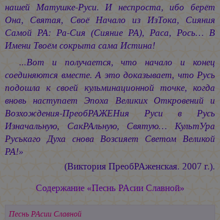
нашей Матушке-Руси. И неспроста, ибо берёт
Она, Святая, Своё Начало из ИзТока, Сияния
Самой РА:
Ра-Сия
(Сияние РА), Раса, Рось… В
Имени Твоём сокрыта сама Истина!
...Вот и получается, что начало и конец
соединяются вместе. А это доказывает, что Русь
подошла к своей кульминационной точке, когда
вновь наступает Эпоха Великих Откровений и
Возхождения-ПреобРАЖЕНия
Руси в Русь
Изначальную, СакРАльную, Святую… КультУра
Руськаго Духа снова Возсияет Светом Великой
РА!»
(Виктория ПреобРАженская. 2007 г.).
Содержание «Песнь РАсии Славной»
Песнь РАсии Славной