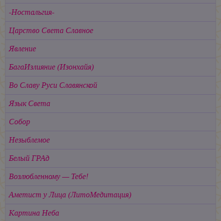
-Ностальгия-
Царство Света Славное
Явление
БагаИзлияние (Изонхайя)
Во Славу Руси Славянской
Язык Света
Собор
Незыблемое
Белый ГРАд
Возлюбленному — Тебе!
Аметист у Лица (ЛитоМедитация)
Картина Неба