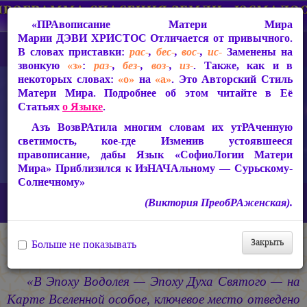
«ПРАвописание Матери Мира
Марии ДЭВИ ХРИСТОС
Отличается от привычного.
В словах приставки:
рас-
,
бес-
,
вос-
,
ис-
Заменены на
звонкую
«з»
:
раз-
,
без-
,
воз-
,
из-
. Также, как и в
некоторых словах:
«о»
на
«а»
. Это Авторский Стиль
Матери Мира. Подробнее об этом читайте в Её
Статьях
о Языке
.
Азъ ВозвРАтила многим словам их утРАченную
светимость, кое-где Изменив устоявшееся
правописание, дабы Язык «СофиоЛогии Матери
Мира» Приблизился к ИзНАЧАльному — Сурьскому-
Солнечному»
Главная
СакРАльная Поэзия Матери Мира
(Виктория ПреобРАженская).
БагаСоитие (1997-2005)
Песнь РАсии Славной
Закрыть
Больше не показывать
Песнь РАсии Славной
«В Эпоху Водолея — Эпоху Духа Святого — на
Карте Вселенной особое, ключевое место отведено