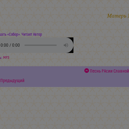
Матерь
ать «Собор». Читает Автор
ь:
MP3
Песнь РАсии Славной
Предыдущий