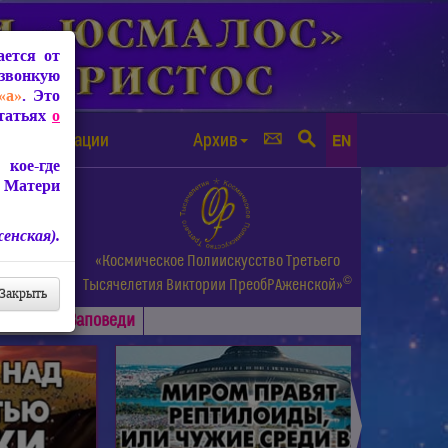
ется от
звонкую
«а»
. Это
Статьях
о
а от чипизации
Архив
EN
кое-где
 Матери
енская).
а.
«Космическое Полиискусство Третьего
©
и др.
Тысячелетия
Виктории ПреобРАженской»
Закрыть
Основные
Заповеди
►