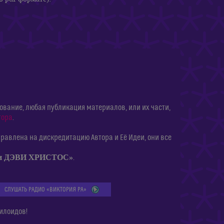
ание, любая публикация материалов, или их части,
тора
.
равлена на дискредитацию Автора и Её Идеи, они все
ии ДЭВИ ХРИСТОС»
.
СЛУШАТЬ РАДИО «ВИКТОРИЯ РА»
илоидов!