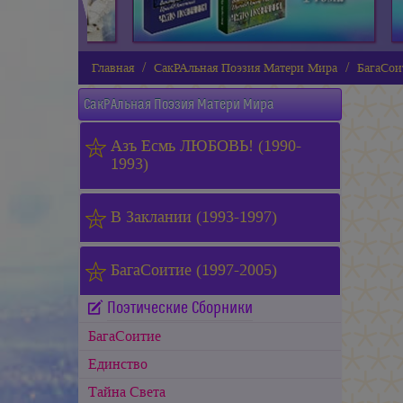
Главная
СакРАльная Поэзия Матери Мира
БагаСои
СакРАльная Поэзия Матери Мира
Азъ Есмь ЛЮБОВЬ! (1990-
1993)
В Заклании (1993-1997)
БагаСоитие (1997-2005)
Поэтические Сборники
БагаСоитие
Единство
Тайна Света