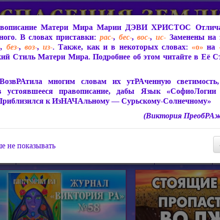
вописание Матери Мира
Марии ДЭВИ ХРИСТОС
Отлича
ого. В словах приставки:
рас-
,
бес-
,
вос-
,
ис-
Заменены на 
-
,
без-
,
воз-
,
из-
. Также, как и в некоторых словах:
«о»
на
ий Стиль Матери Мира. Подробнее об этом читайте в Её 
 Мира
О ПрогРАмме «ЮСМАЛОС»
Библиотека
Защит
ВозвРАтила многим словам их утРАченную светимость, 
в устоявшееся правописание, дабы Язык «СофиоЛогии
Приблизился к ИзНАЧАльному — Сурьскому-Солнечному»
(Виктория ПреобРАж
СофиоЛогия Матери Мира
Живое Слово Матери Мир
Статьи, Книги, Видео, Аудио 
е не показывать
ира
Пророчества о Явлении Матери Мира
Молитва Света