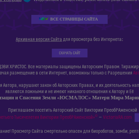
ВСЕ СТРАНИЦЫ САЙТА
:
Архивная версия Сайта
для просмотра без Интернета
СКАЧАТЬ САЙТ
ДЭВИ ХРИСТОС. Все материалы защищены Авторским Правом. Тиражиров
ючая размещение в сети Интернет, возможны только с Разрешения
Ав
 Автора, нарушают закон об Авторских Правах, и их деятельность нап
являются ложными и не имеют никакого отношения к Автору и Её
изации и Спасения Земли «ЮСМАЛОС» Матери Мира Мар
Приглашаем посетить Авторский Сайт Виктории ПреобРАженской
©
ретьего Тысячелетия Виктории ПреобРАженской»
—
VictoriaRA.com
ние! Просмотр Сайта смертельно опасен для биороботов, зомби, репт