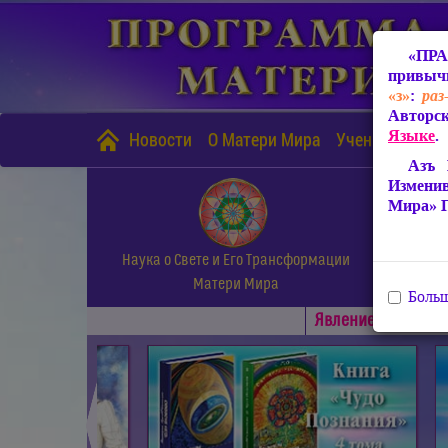
«ПРА
привычн
«з»
:
раз
Авторск
Языке
.
Новости
О Матери Мира
Учение Матери
Азъ 
Измени
Мира» 
Наука о Свете и Его Трансформации
Матери Мира
Больш
Явлениe Матери М
◄