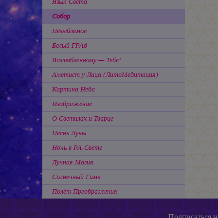
Язык Света
Собор
Незыблемое
Белый ГРАд
Возлюбленному — Тебе!
Аметист у Лица (ЛитоМедитация)
Картина Неба
Изображение
О Светилах и Тварце
Песнь Луны
Ночь в РА-Свете
Лунная Магия
Солнечный Гимн
Полёт Преображения
Подписаться
н