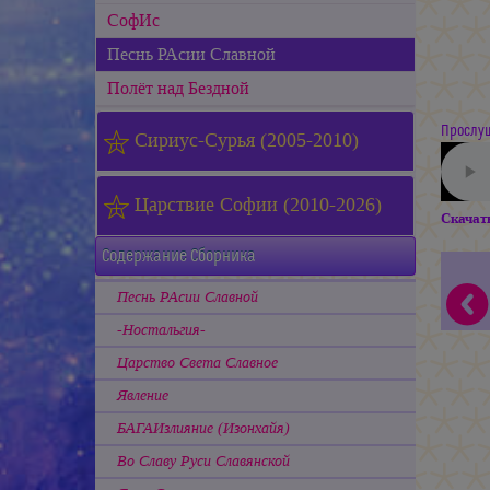
СофИс
Песнь РАсии Славной
Полёт над Бездной
Прослуш
Сириус-Сурья (2005-2010)
Царствие Софии (2010-2026)
Скачат
Содержание Сборника
Песнь РАсии Славной
-Ностальгия-
Царство Света Славное
Явление
БАГАИзлияние (Изонхайя)
Во Славу Руси Славянской