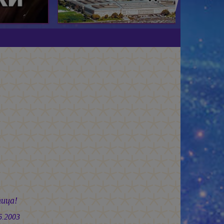
ца!
03