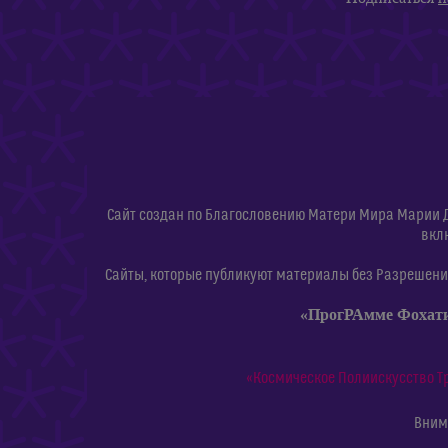
Сайт создан по Благословению Матери Мира Марии 
вкл
Сайты, которые публикуют материалы без Разрешения
«ПрогРАмме Фохат
«Космическое Полиискусство Т
Внима