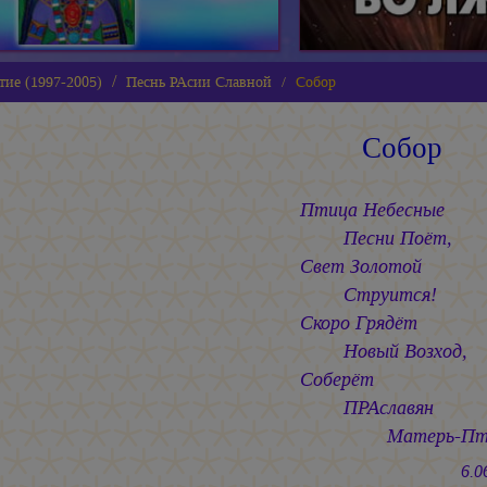
тие (1997-2005)
Песнь РАсии Славной
Собор
Собор
Птица Небесные
Песни Поёт,
Свет Золотой
Струится!
Скоро Грядёт
Новый Возход,
Соберёт
ПРАславян
Матерь-Пти
6.06.20