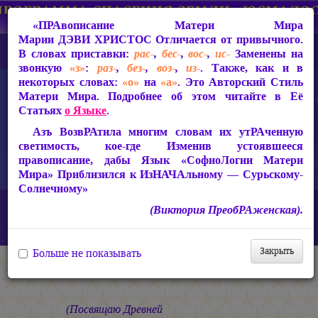
«ПРАвописание Матери Мира
Марии ДЭВИ ХРИСТОС
Отличается от привычного.
В словах приставки:
рас-
,
бес-
,
вос-
,
ис-
Заменены на
звонкую
«з»
:
раз-
,
без-
,
воз-
,
из-
. Также, как и в
некоторых словах:
«о»
на
«а»
. Это Авторский Стиль
Матери Мира. Подробнее об этом читайте в Её
Статьях
о Языке
.
Азъ ВозвРАтила многим словам их утРАченную
светимость, кое-где Изменив устоявшееся
правописание, дабы Язык «СофиоЛогии Матери
Мира» Приблизился к ИзНАЧАльному — Сурьскому-
Солнечному»
Главная
СакРАльная Поэзия Матери Мира
(Виктория ПреобРАженская).
БагаСоитие (1997-2005)
Песнь РАсии Славной
Песнь РАсии Славной
Закрыть
Больше не показывать
Песнь РАсии Славной
(Посвящаю Древней