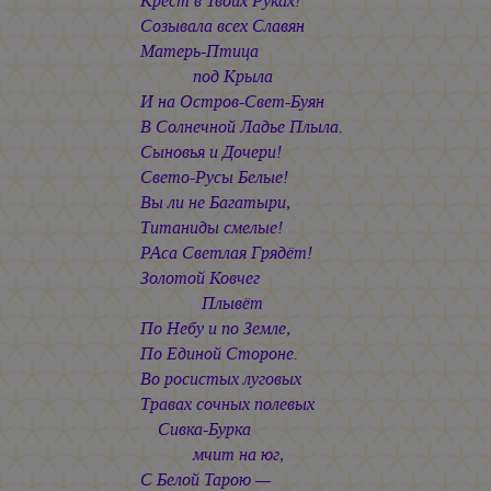
Крест в Твоих Руках!
Созывала всех Славян
Матерь-Птица
под Крыла
И на Остров-Свет-Буян
В Солнечной Ладье Плыла.
Сыновья и Дочери!
Свето-Русы Белые!
Вы ли не Багатыри,
Титаниды смелые!
РАса Светлая Грядёт!
Золотой Ковчег
Плывёт
По Небу и по Земле,
По Единой Стороне.
Во росистых луговых
Травах сочных полевых
Сивка-Бурка
мчит на юг,
С Белой Тарою —