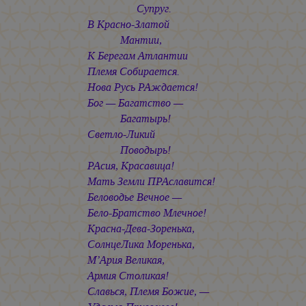
Супруг.
В Красно-Златой
Мантии,
К Берегам Атлантии
Племя Собирается.
Нова Русь РАждается!
Бог — Багатство —
Багатырь!
Светло-Ликий
Поводырь!
РАсия, Красавица!
Мать Земли ПРАславится!
Беловодье Вечное —
Бело-Братство Млечное!
Красна-Дева-Зоренька,
СолнцеЛика Моренька,
М’Ария Великая,
Армия Столикая!
Славься, Племя Божие, —