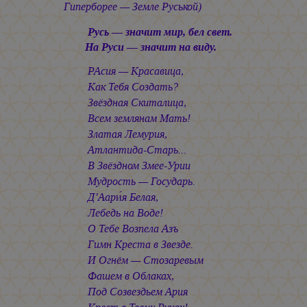
Гиперборее — Земле Руськой)
Русь — значит мир, бел свет.
На Руси — значит на виду.
РАсия — Красавица,
Как Тебя Создать?
Звёздная Скиталица,
Всем землянам Мать!
Златая Лемурия,
Атлантида-Старь...
В Звёздном Змее-Урии
Мудрость — Государь.
Д’Аари́я Белая,
Лебедь на Воде!
О Тебе Возпела Азъ
Гимн Креста в Звезде.
И Огнём — Стозаревым
Фашем в Облаках,
Под Созвездьем Ария