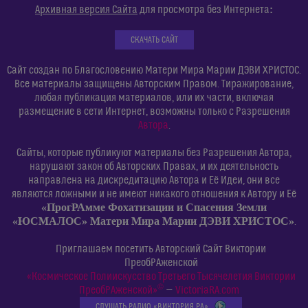
:
Архивная версия Сайта
для просмотра без Интернета
СКАЧАТЬ САЙТ
Сайт создан по Благословению Матери Мира Марии ДЭВИ ХРИСТОС.
Все материалы защищены Авторским Правом. Тиражирование,
любая публикация материалов, или их части, включая
размещение в сети Интернет, возможны только с Разрешения
Автора
.
Сайты, которые публикуют материалы без Разрешения Автора,
нарушают закон об Авторских Правах, и их деятельность
направлена на дискредитацию Автора и Её Идеи, они все
являются ложными и не имеют никакого отношения к Автору и Её
«ПрогРАмме Фохатизации и Спасения Земли
«ЮСМАЛОС» Матери Мира Марии ДЭВИ ХРИСТОС»
.
Приглашаем посетить Авторский Сайт Виктории
ПреобРАженской
«Космическое Полиискусство Третьего Тысячелетия Виктории
©
ПреобРАженской»
—
VictoriaRA.com
СЛУШАТЬ РАДИО «ВИКТОРИЯ РА»