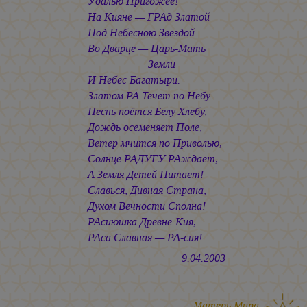
Удалью Пригожее!
На Кияне — ГРАд Златой
Под Небесною Звездой.
Во Дварце — Царь-Мать
Земли
И Небес Багатыри.
Златом РА Течёт по Небу.
Песнь поётся Белу Хлебу,
Дождь осеменяет Поле,
Ветер мчится по Приволью,
Солнце РАДУГУ РАждает,
А Земля Детей Питает!
Славься, Дивная Страна,
Духом Вечности Сполна!
РАсиюшка Древне-Кия,
РАса Славная — РА-сия!
9.04.2003
Матерь Мира