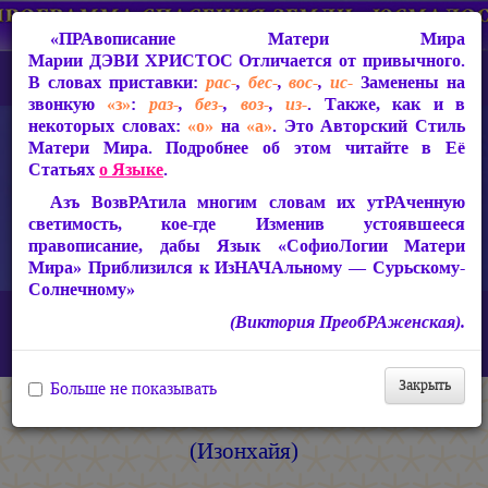
«ПРАвописание Матери Мира
Марии ДЭВИ ХРИСТОС
Отличается от привычного.
В словах приставки:
рас-
,
бес-
,
вос-
,
ис-
Заменены на
звонкую
«з»
:
раз-
,
без-
,
воз-
,
из-
. Также, как и в
некоторых словах:
«о»
на
«а»
. Это Авторский Стиль
Матери Мира. Подробнее об этом читайте в Её
Статьях
о Языке
.
Азъ ВозвРАтила многим словам их утРАченную
светимость, кое-где Изменив устоявшееся
правописание, дабы Язык «СофиоЛогии Матери
Мира» Приблизился к ИзНАЧАльному — Сурьскому-
Солнечному»
Главная
СакРАльная Поэзия Матери Мира
(Виктория ПреобРАженская).
БагаСоитие (1997-2005)
Песнь РАсии Славной
БАГАИзлияние (Изонхайя)
Закрыть
Больше не показывать
БагаИзлияние
(Изонхайя)