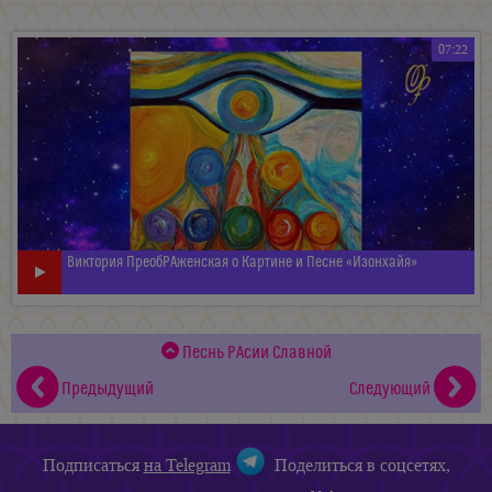
07:22
Виктория ПреобРАженская о Картине и Песне «Изонхайя»
Песнь РАсии Славной
Предыдущий
Следующий
Подписаться
на Telegram
Поделиться в соцсетях,