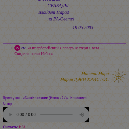
СВАБАДЫ
Взойдёт Нарад
на РА-Свете!
19.05.2003
см.
«Гиперборейский Словарь Матери Света —
Свидетельство Небес»
.
Матерь Мира
Мария ДЭВИ ХРИСТОС
Прослушать «БагаИзлияние (Изонхайя)». Изполняет
Автор
Скачать:
MP3