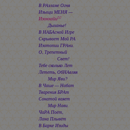
В РАзламе Огня
Изыщи МЕНЯ —
Изонхайи
[1]
Дыханье!
В НАБАсной Игре
Скрывает Мой РА
Изотопии ГРАни.
О, Трепетный
Свет!
Тебе сколько Лет
Лететь, ОбНАвляя
Мир Яви?
В Чаше — Набат
Тварения БРАт
Сонатой ваяет
Мир Нави.
ЧаРА Поёт,
Лана Плывёт
В Барке Изиды