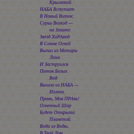
Крылатой.
НАБА Вступает
В Новый Виток:
Сурьи Возход —
на Закате.
Звёзд ХаРАвод
В Сонме Огней
Выпал из Матары
Лона.
И Заструился
Поток Белых
Вод:
Вышла из НАБА —
Излона.
Правь, Моя ПРАвь!
Огненный Шар
Будет Открыта
Планетой.
Вода из Воды,
В Твой Дом