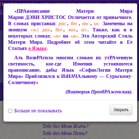
«ПРАвописание Матери Мира
Марии ДЭВИ ХРИСТОС
Отличается от привычного.
В словах приставки:
рас-
,
бес-
,
вос-
,
ис-
Заменены на
звонкую
«з»
:
раз-
,
без-
,
воз-
,
из-
. Также, как и в
некоторых словах:
«о»
на
«а»
. Это Авторский Стиль
Матери Мира. Подробнее об этом читайте в Её
Статьях
о Языке
.
Азъ ВозвРАтила многим словам их утРАченную
светимость, кое-где Изменив устоявшееся
правописание, дабы Язык «СофиоЛогии Матери
Мира» Приблизился к ИзНАЧАльному — Сурьскому-
Солнечному»
Главная
СакРАльная Поэзия Матери Мира
(Виктория ПреобРАженская).
БагаСоитие (1997-2005)
Единство
«Тебе без Меня Быть?..»
Закрыть
Больше не показывать
* * *
Тебе без Меня Быть?
Тебе без Меня Жить?
Тебе без Меня Петь?