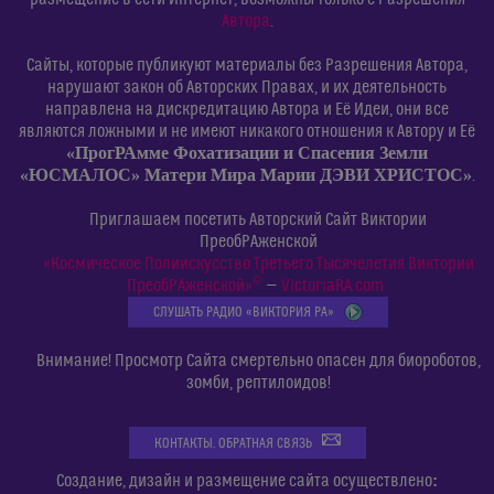
Автора
.
Сайты, которые публикуют материалы без Разрешения Автора,
нарушают закон об Авторских Правах, и их деятельность
направлена на дискредитацию Автора и Её Идеи, они все
являются ложными и не имеют никакого отношения к Автору и Её
«ПрогРАмме Фохатизации и Спасения Земли
«ЮСМАЛОС» Матери Мира Марии ДЭВИ ХРИСТОС»
.
Приглашаем посетить Авторский Сайт Виктории
ПреобРАженской
«Космическое Полиискусство Третьего Тысячелетия Виктории
©
ПреобРАженской»
—
VictoriaRA.com
СЛУШАТЬ РАДИО «ВИКТОРИЯ РА»
Внимание! Просмотр Сайта смертельно опасен для биороботов,
зомби, рептилоидов!
КОНТАКТЫ. ОБРАТНАЯ СВЯЗЬ
:
Создание, дизайн и размещение сайта осуществлено