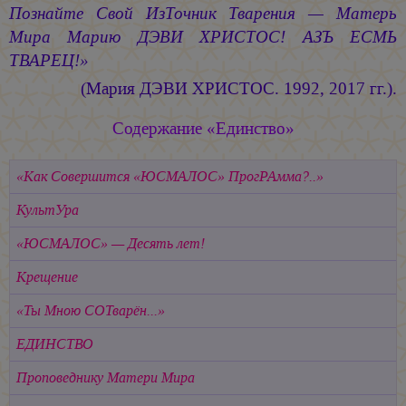
Познайте Свой ИзТочник Тварения — Матерь
Мира
Марию ДЭВИ ХРИСТОС!
АЗЪ ЕСМЬ
ТВАРЕЦ!»
(Мария ДЭВИ ХРИСТОС.
1992, 2017 гг.).
Содержание «Единство»
«Как Совершится «ЮСМАЛОС» ПрогРАмма?..»
КультУра
«ЮСМАЛОС» — Десять лет!
Крещение
«Ты Мною СОТварён...»
ЕДИНСТВО
Проповеднику Матери Мира