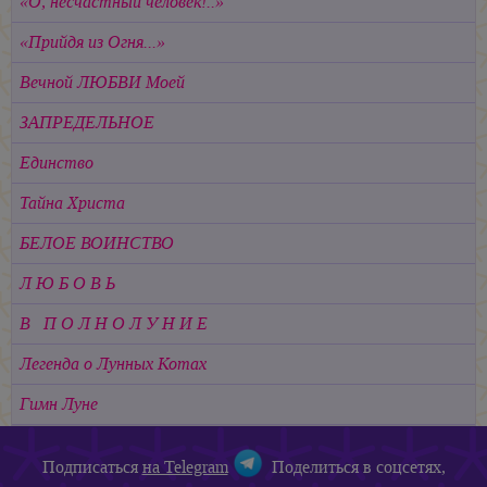
«О, несчастный человек!..»
«Прийдя из Огня...»
Вечной ЛЮБВИ Моей
ЗАПРЕДЕЛЬНОЕ
Единство
Тайна Христа
БЕЛОЕ ВОИНСТВО
Л Ю Б О В Ь
В П О Л Н О Л У Н И Е
Легенда о Лунных Котах
Гимн Луне
Подписаться
на Telegram
Поделиться в соцсетях,