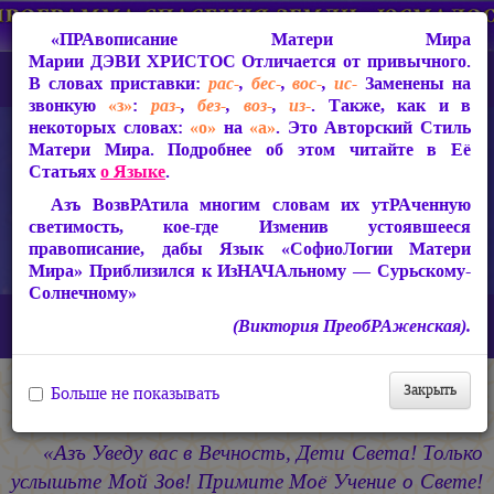
«ПРАвописание Матери Мира
Марии ДЭВИ ХРИСТОС
Отличается от привычного.
В словах приставки:
рас-
,
бес-
,
вос-
,
ис-
Заменены на
звонкую
«з»
:
раз-
,
без-
,
воз-
,
из-
. Также, как и в
некоторых словах:
«о»
на
«а»
. Это Авторский Стиль
Матери Мира. Подробнее об этом читайте в Её
Статьях
о Языке
.
Азъ ВозвРАтила многим словам их утРАченную
светимость, кое-где Изменив устоявшееся
правописание, дабы Язык «СофиоЛогии Матери
Мира» Приблизился к ИзНАЧАльному — Сурьскому-
Солнечному»
Главная
СакРАльная Поэзия Матери Мира
(Виктория ПреобРАженская).
БагаСоитие (1997-2005)
Единство
Закрыть
Больше не показывать
Единство
«Азъ Уведу вас в Вечность, Дети Света! Только
услышьте Мой Зов! Примите Моё Учение о Свете!