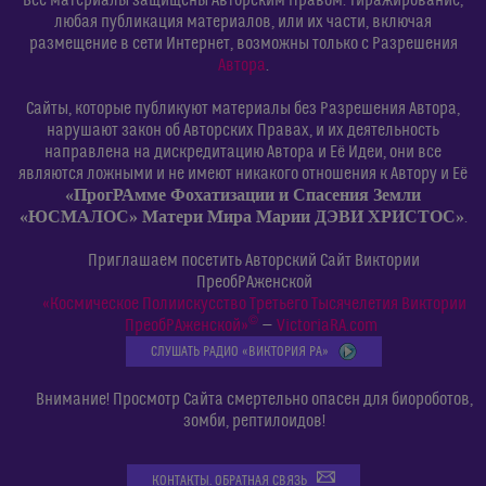
Все материалы защищены Авторским Правом. Тиражирование,
любая публикация материалов, или их части, включая
размещение в сети Интернет, возможны только с Разрешения
Автора
.
Сайты, которые публикуют материалы без Разрешения Автора,
нарушают закон об Авторских Правах, и их деятельность
направлена на дискредитацию Автора и Её Идеи, они все
являются ложными и не имеют никакого отношения к Автору и Её
«ПрогРАмме Фохатизации и Спасения Земли
«ЮСМАЛОС» Матери Мира Марии ДЭВИ ХРИСТОС»
.
Приглашаем посетить Авторский Сайт Виктории
ПреобРАженской
«Космическое Полиискусство Третьего Тысячелетия Виктории
©
ПреобРАженской»
—
VictoriaRA.com
СЛУШАТЬ РАДИО «ВИКТОРИЯ РА»
Внимание! Просмотр Сайта смертельно опасен для биороботов,
зомби, рептилоидов!
КОНТАКТЫ. ОБРАТНАЯ СВЯЗЬ