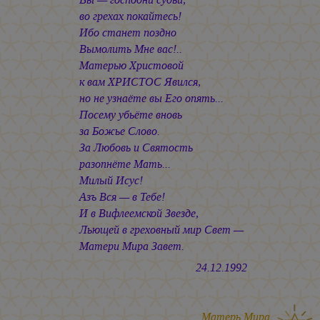
во грехах покайтесь!
Ибо станет поздно
Вымолить Мне вас!..
Матерью Христовой
к вам ХРИСТОС Явился,
но не узнаёте вы Его опять...
Посему убьёте вновь
за Божье Слово.
За Любовь и Святость
разопнёте Мать...
Милый Исус!
Азъ Вся — в Тебе!
И в Вифлеемской Звезде,
Льющей в греховный мир Свет —
Матери Мира Завет.
24.12.1992
Матерь Мира