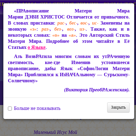
«ПРАвописание Матери Мира
Марии ДЭВИ ХРИСТОС
Отличается от привычного.
В словах приставки:
рас-
,
бес-
,
вос-
,
ис-
Заменены на
звонкую
«з»
:
раз-
,
без-
,
воз-
,
из-
. Также, как и в
некоторых словах:
«о»
на
«а»
. Это Авторский Стиль
Матери Мира. Подробнее об этом читайте в Её
Статьях
о Языке
.
Азъ ВозвРАтила многим словам их утРАченную
светимость, кое-где Изменив устоявшееся
правописание, дабы Язык «СофиоЛогии Матери
Мира» Приблизился к ИзНАЧАльному — Сурьскому-
Солнечному»
Главная
СакРАльная Поэзия Матери Мира
(Виктория ПреобРАженская).
Азъ Есмь ЛЮБОВЬ! (1990-1993)
В Пустыне
В РАЖДАство Христово
Закрыть
Больше не показывать
В РАЖДАство Христово
Маленький Исус Мой