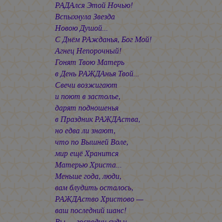
РАДАлся Этой Ночью!
Вспыхнула Звезда
Новою Душой...
С Днём РАжданья, Бог Мой!
Агнец Непорочный!
Гонят Твою Матерь
в День РАЖДАнья Твой...
Свечи возжигают
и поют в застолье,
дарят подношенья
в Праздник РАЖДАства,
но едва ли знают,
что по Вышней Воле,
мир ещё Хранится
Матерью Христа...
Меньше года, люди,
вам блудить осталось,
РАЖДАство Христово —
ваш последний шанс!
Вы — господни судьи,