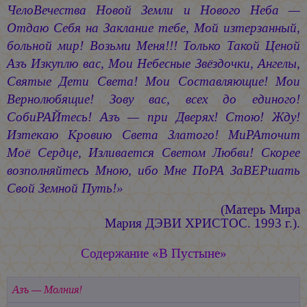
ЧелоВечества Новой Земли и Нового Неба —
Отдаю Себя на Заклание тебе, Мой изтерзанный,
больной мир! Возьми Меня!!! Только Такой Ценой
Азъ Изкуплю вас, Мои Небесные Звёздочки, Ангелы,
Святые Дети Света! Мои Составляющие! Мои
Вернолюбящие! Зову вас, всех до единого!
СобиРАЙтесь! Азъ — при Дверях! Стою! Жду!
Изтекаю Кровию Света Златого! МиРАточит
Моё Сердце, Изливается Светом Любви! Скорее
возполняйтесь Мною, ибо Мне ПоРА ЗаВЕРшать
Свой Земной Путь!»
(Матерь Мира
Мария ДЭВИ ХРИСТОС. 1993 г.).
Содержание «В Пустыне»
Азъ — Молния!