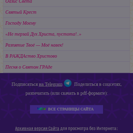
Оазис Света
Святый Крест
Господу Моему
«Не терзай Дух Христа, пустота!..»
Разпятие Твоё — Моё навек!
В РАЖДАство Христово
Песня о Святом ГРАде
Подписаться
на Telegram
Поделиться в соцсетях,
разпечатать (или скачать в pdf-формате):
ВСЕ СТРАНИЦЫ САЙТА
:
Архивная версия Сайта
для просмотра без Интернета