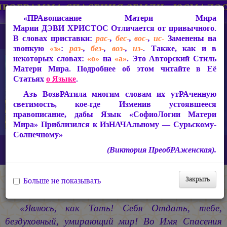
«ПРАвописание Матери Мира
Марии ДЭВИ ХРИСТОС
Отличается от привычного.
В словах приставки:
рас-
,
бес-
,
вос-
,
ис-
Заменены на
звонкую
«з»
:
раз-
,
без-
,
воз-
,
из-
. Также, как и в
некоторых словах:
«о»
на
«а»
. Это Авторский Стиль
Матери Мира. Подробнее об этом читайте в Её
Статьях
о Языке
.
Азъ ВозвРАтила многим словам их утРАченную
светимость, кое-где Изменив устоявшееся
правописание, дабы Язык «СофиоЛогии Матери
Мира» Приблизился к ИзНАЧАльному — Сурьскому-
Солнечному»
Главная
СакРАльная Поэзия Матери Мира
(Виктория ПреобРАженская).
Азъ Есмь ЛЮБОВЬ! (1990-1993)
В Пустыне
Закрыть
Больше не показывать
В Пустыне
«Явлюсь, как Тать! Себя Отдать, тебе,
бездуховный, умирающий мир! Во Имя Спасения