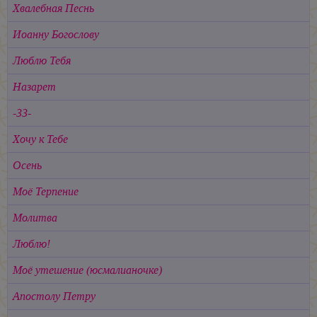
Хвалебная Песнь
Иоанну Богослову
Люблю Тебя
Назарет
-33-
Хочу к Тебе
Осень
Моё Терпение
Молитва
Люблю!
Моё утешение (юсмалианочке)
Апостолу Петру