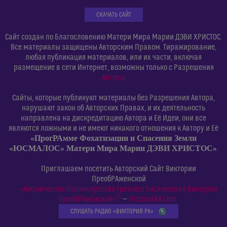
СКАЧАТЬ САЙТ
Сайт создан по Благословению Матери Мира Марии ДЭВИ ХРИСТОС.
Все материалы защищены Авторским Правом. Тиражирование,
любая публикация материалов, или их части, включая
размещение в сети Интернет, возможны только с Разрешения
Автора
.
Сайты, которые публикуют материалы без Разрешения Автора,
нарушают закон об Авторских Правах, и их деятельность
направлена на дискредитацию Автора и Её Идеи, они все
являются ложными и не имеют никакого отношения к Автору и Её
«ПрогРАмме Фохатизации и Спасения Земли
«ЮСМАЛОС» Матери Мира Марии ДЭВИ ХРИСТОС»
.
Приглашаем посетить Авторский Сайт Виктории
ПреобРАженской
«Космическое Полиискусство Третьего Тысячелетия Виктории
©
ПреобРАженской»
—
VictoriaRA.com
СЛУШАТЬ РАДИО «ВИКТОРИЯ РА»