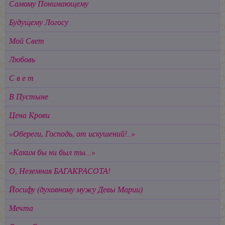
Самому Понимающему
Будущему Логосу
Мой Свет
Любовь
С в е т
В Пустыне
Цена Крови
«Обереги, Господь, от искушений!..»
«Каким бы ни был ты...»
О, Неземная БАГАКРАСОТА!
Йосифу (духовному мужу Девы Марии)
Мечта