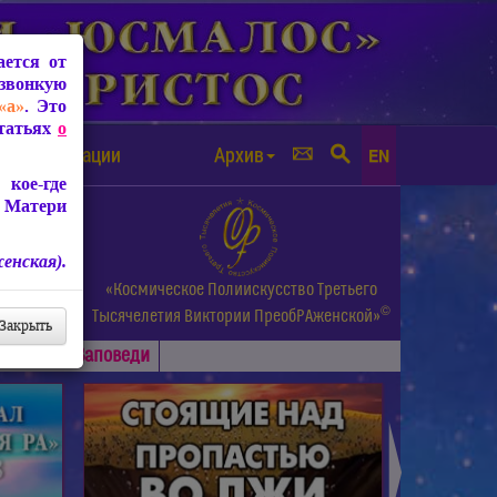
ется от
звонкую
«а»
. Это
Статьях
о
а от чипизации
Архив
EN
кое-где
 Матери
енская).
а.
«Космическое Полиискусство Третьего
©
и др.
Тысячелетия
Виктории ПреобРАженской»
Закрыть
Основные
Заповеди
►