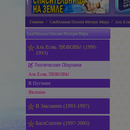
Главная
СакРАльная Поэзия Матери Мира
Азъ Есм
СакРАльная Поэзия Матери Мира
Азъ Есмь ЛЮБОВЬ! (1990-
1993)
Поэтические Сборники
Азъ Есмь ЛЮБОВЬ!
В Пустыне
Явление
В Заклании (1993-1997)
БагаСоитие (1997-2005)