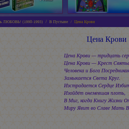
ь ЛЮБОВЬ! (1990-1993)
В Пустыне
Цена Крови
Цена Крови
Цена Крови — тридцать сер
Цена Крови — Крест Святых
Человека и Бога Посреднико
Замыкается Света Круг.
Изстрадается Сердце Избит
Изойдёт онемевшая плоть,
В Миг, когда Книгу Жизни 
Миру Явит во Славе Мать В
1