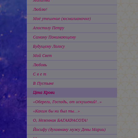
Молитва
Люблю!
Моё утешение (юсмалианочке)
Апостолу Петру
Самому Понимающему
Будущему Логосу
Мой Свет
Любовь
С в е т
В Пустыне
Цена Крови
«Обереги, Господь, от искушений!..»
«Каким бы ни был ты...»
О, Неземная БАГАКРАСОТА!
Йосифу (духовному мужу Девы Марии)