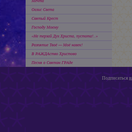
Мечта
Оазис Света
Святый Крест
Господу Моему
«Не терзай Дух Христа, пустота!..»
Разпятие Твоё — Моё навек!
В РАЖДАство Христово
Песня о Святом ГРАде
Подписаться
н