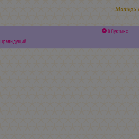
Матерь
В Пустыне
Предыдущий