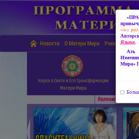
«ПРА
привычн
«з»
:
раз
Авторск
Языке
.
Новости
О Матери Мира
Учение Матери
Азъ 
Измени
Мира» 
Наука о Свете и Его Трансформации
Матери Мира
Больш
Явлениe Матери М
◄