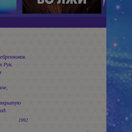
ебренников.
 Рук.
м
ое,
Открытую
од.
992