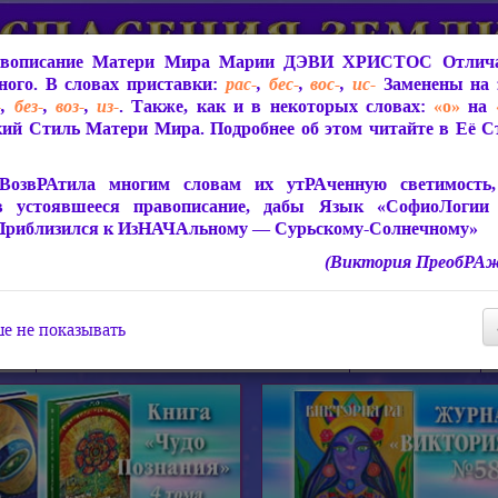
вописание Матери Мира
Марии ДЭВИ ХРИСТОС
Отлича
ого. В словах приставки:
рас-
,
бес-
,
вос-
,
ис-
Заменены на 
-
,
без-
,
воз-
,
из-
. Также, как и в некоторых словах:
«о»
на
ий Стиль Матери Мира. Подробнее об этом читайте в Её 
 Мира
О ПрогРАмме «ЮСМАЛОС»
Библиотека
Защит
ВозвРАтила многим словам их утРАченную светимость, 
в устоявшееся правописание, дабы Язык «СофиоЛогии
Приблизился к ИзНАЧАльному — Сурьскому-Солнечному»
(Виктория ПреобРАж
СофиоЛогия Матери Мира
Живое Слово Матери Мир
Статьи, Книги, Видео, Аудио 
е не показывать
ира
Пророчества о Явлении Матери Мира
Молитва Света