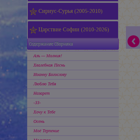
Сириус-Сурья (2005-2010)
Царствие Софии (2010-2026)
Содержание Сборника
Азъ — Молния!
Хвалебная Песнь
Иоанну Богослову
Люблю Тебя
Назарет
-33-
Хочу к Тебе
Осень
Моё Терпение