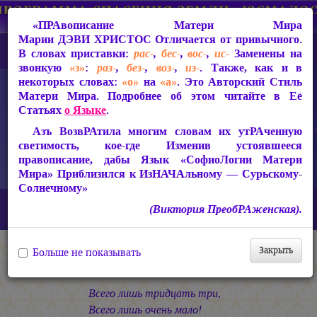
«ПРАвописание Матери Мира
Марии ДЭВИ ХРИСТОС
Отличается от привычного.
В словах приставки:
рас-
,
бес-
,
вос-
,
ис-
Заменены на
звонкую
«з»
:
раз-
,
без-
,
воз-
,
из-
. Также, как и в
некоторых словах:
«о»
на
«а»
. Это Авторский Стиль
Матери Мира. Подробнее об этом читайте в Её
Статьях
о Языке
.
Азъ ВозвРАтила многим словам их утРАченную
светимость, кое-где Изменив устоявшееся
правописание, дабы Язык «СофиоЛогии Матери
Мира» Приблизился к ИзНАЧАльному — Сурьскому-
Солнечному»
Главная
СакРАльная Поэзия Матери Мира
(Виктория ПреобРАженская).
Азъ Есмь ЛЮБОВЬ! (1990-1993)
В Пустыне
-33-
Закрыть
Больше не показывать
-33-
Всего лишь тридцать три,
Всего лишь очень мало!