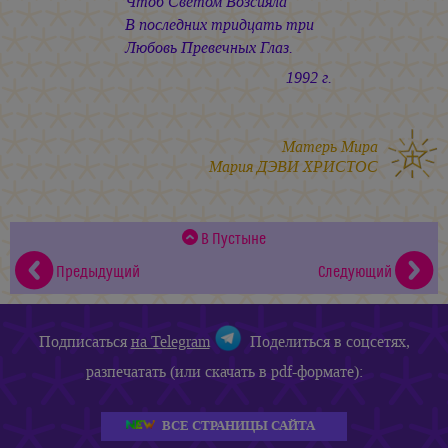
Чтоб Светом Возсияла
В последних тридцать три
Любовь Превечных Глаз.
1992 г.
Матерь Мира
Мария ДЭВИ ХРИСТОС
В Пустыне
Предыдущий
Следующий
Подписаться
на Telegram
Поделиться в соцсетях,
разпечатать (или скачать в pdf-формате):
ВСЕ СТРАНИЦЫ САЙТА