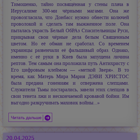
Тимошенко, тайно посвящённая у стены плача в
Иерусалиме 300-ми чёрными магами. Она же
провозгласила, что Донбасс нужно обнести колючей
проволокой и сделать там выжженное поле. Она
пыталась украсть Белый ОбРАз Спасительницы Руси,
прикрывая свои чёрные дела белым Священным
цветом. Но её обман не сработал. Со временем
украинцы развенчали её фальшивый образ. Однако,
именно с её руки в Киев была запущена личина
рептов. Тем самым она проложила путь Антихристу с
Его цифровым клеймом — «меткой Зверя». В то
время, как Матерь Мира
Мария ДЭВИ ХРИСТОС
была предана гонениям и отвержена слепцами.
Служители Тьмы постарались, завели этих слепцов в
свои тенета лжи и нескончаемой кровавой бойни. Им
выгодно разкручивать маховик войны...»
Читать дальше
20.04.2025