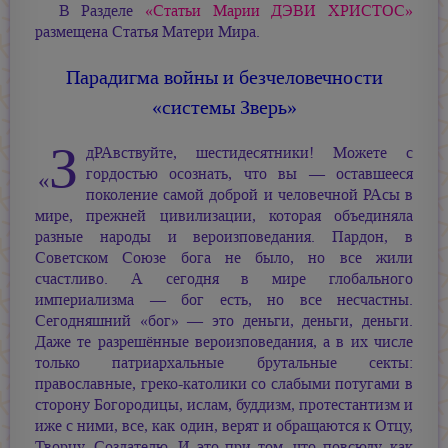
В Разделе
«Статьи
Марии ДЭВИ ХРИСТОС»
размещена Статья Матери Мира.
Парадигма войны и безчеловечности
«системы Зверь»
З
дРАвствуйте, шестидесятники! Можете с
гордостью осознать, что вы — оставшееся
«
поколение самой доброй и человечной РАсы в
мире, прежней цивилизации, которая объединяла
разные народы и вероизповедания. Пардон, в
Советском Союзе бога не было, но все жили
счастливо. А сегодня в мире глобального
империализма — бог есть, но все несчастны.
Сегодняшний «бог» — это деньги, деньги, деньги.
Даже те разрешённые вероизповедания, а в их числе
только патриархальные брутальные секты:
православные, греко-католики со слабыми потугами в
сторону Богородицы, ислам, буддизм, протестантизм и
иже с ними, все, как один, верят и обращаются к Отцу,
Творцу, Создателю. И это при том, что повсюду, как