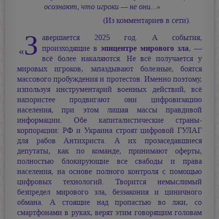
осознают, что игроки — не они...»
(Из комментариев в сети).
З
авершается 2025 год. А события,
эпицентре мирового зла
«
произходящие в
, —
всё более накаляются. Не всё получается у
мировых игроков, запаздывают болезные, боятся
массового пробуждения и протестов. Именно поэтому,
изпользуя инструментарий военных действий, всё
напористее продвигают они цифровизацию
населения, при этом лишая массы правдивой
информации. Обе капиталистические страны-
корпорации: РФ и Украина строят цифровой ГУЛАГ
для рабов Антихриста. А их прозаседавшиеся
депутаты, как по команде, принимают оферты,
полностью блокирующие все свабоды и права
населения, на основе полного контроля с помощью
цифровых технологий. Творится немыслимый
безпредел мирового зла, беззакония и циничного
обмана. А стоящие над пропастью во лжи, со
смартфонами в руках, верят этим говорящим головам