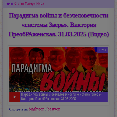
Темы:
Статьи Матери Мира
Парадигма войны и безчеловечности
«системы Зверь». Виктория
ПреобРАженская. 31.03.2025 (Видео)
17:44
Парадигма войны и безчеловечности «системы Зверь».
Виктория ПреобРАженская. 31.03.2025
brighteon
/
bastyon
Смотреть на