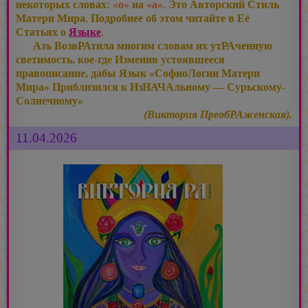
некоторых словах:
«о»
на
«а»
. Это Авторский Стиль
Матери Мира. Подробнее об этом читайте в Её
Статьях о
Языке
.
Азъ ВозвРАтила многим словам их утРАченную
светимость, кое-где Изменив устоявшееся
правописание, дабы Язык «СофиоЛогии Матери
Мира» Приблизился к ИзНАЧАльному — Сурьскому-
Солнечному»
(Виктория ПреобРАженская).
11.04.2026