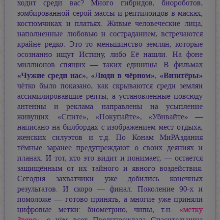
ходит среди вас? Много гибридов, биороботов,
зомбированной серой массы и рептилоидов в масках,
костюмчиках и платьях. Живые человеческие лица,
наполненные любовью и состраданием, встречаются
крайне редко. Это то меньшинство землян, которые
осознанно ищут Истину, либо Её нашли. На фоне
миллионов спящих — таких единицы. В фильмах
«Чужие среди нас»
«Люди в чёрном»
«Визитёры»
,
,
чётко было показано, как скрываются среди землян
ассимилировавшие репты, а установленные повсюду
антенны и реклама направлены на усыпление
живущих. «Спите», «Покупайте», «Убивайте» —
написано на билбордах с изображением мест отдыха,
женских силуэтов и т.д. По Конам МиРАздания
тёмные заранее предупреждают о своих деяниях и
планах. И тот, кто это видит и понимает, — остаётся
защищённым от их тайного и явного воздействия.
Сегодня захватчики уже добились конечных
результатов. И скоро — финал. Поколение 90-х и
помоложе — готово принять, а многие уже приняли
цифровые метки: биометрию, чипы, т.н.
«метку
Зверя»
, о чём всех Предупреждала Спасительница