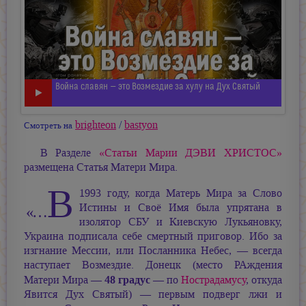
Война славян — это Возмездие за хулу на Дух Святый
brighteon
/
bastyon
Смотреть на
В Разделе
«Статьи
Марии ДЭВИ ХРИСТОС»
размещена Статья Матери Мира.
В
1993 году, когда Матерь Мира за Слово
Истины и Своё Имя была упрятана в
«…
изолятор СБУ и Киевскую Лукьяновку,
Украина подписала себе смертный приговор. Ибо за
изгнание Мессии, или Посланника
Небес, —
всегда
наступает Возмездие. Донецк (место РАждения
48 градус
Матери Мира —
— по
Нострадамусу
, откуда
Явится Дух Святый) — первым подверг лжи и