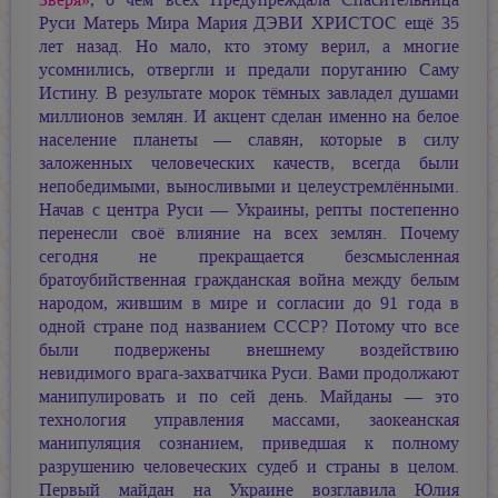
Руси Матерь Мира
Мария ДЭВИ ХРИСТОС
ещё 35
лет назад. Но мало, кто этому верил, а многие
усомнились, отвергли и предали поруганию Саму
Истину. В результате морок тёмных завладел душами
миллионов землян. И акцент сделан именно на белое
население планеты — славян, которые в силу
заложенных человеческих качеств, всегда были
непобедимыми, выносливыми и целеустремлёнными.
Начав с центра Руси — Украины, репты постепенно
перенесли своё влияние на всех землян. Почему
сегодня не прекращается безсмысленная
братоубийственная гражданская война между белым
народом, жившим в мире и согласии до 91 года в
одной стране под названием СССР? Потому что все
были подвержены внешнему воздействию
невидимого врага-захватчика Руси. Вами продолжают
манипулировать и по сей день. Майданы — это
технология управления массами, заокеанская
манипуляция сознанием, приведшая к полному
разрушению человеческих судеб и страны в целом.
Первый майдан на Украине возглавила Юлия