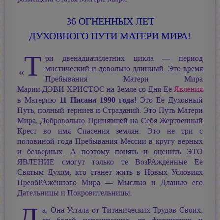
36 ОГНЕННЫХ ЛЕТ
ДУХОВНОГО ПУТИ МАТЕРИ МИРА!
Т
ри двенадцатилетних цикла — период
мистический и довольно длинный. Это время
«
Пребывания Матери Мира
Марии ДЭВИ ХРИСТОС
на Земле со Дня Её
Явления
11 Нисана 1990 года!
в Материю
Это Её Духовный
Путь, полный терниев и Страданий. Это Путь Матери
Мира, Добровольно Принявшей на Себя Жертвенный
Крест во имя Спасения землян. Это не три с
половиной года Пребывания Мессии в кругу верных
и безверных. А поэтому понять и оценить ЭТО
ЯВЛЕНИЕ смогут только те ВозРАждённые Её
Святым Духом, кто станет жить в Новых Условиях
ПреобРАжённого Мира — Мыслью и Дланью его
Дательницы и Покровительницы.
Д
а, Она Устала от Титанических Трудов Своих,