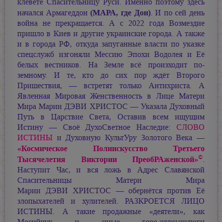
клевете Спасительницу Руси. Именно поэтому здесь
(МАРА, где Дон)
начался Армагеддон
. И по сей день
война не прекращается. А с 2022 года Возмездие
пришло в Киев и другие украинские города. А также
и в города РФ, откуда запуганные власти по указке
спецслужб изгоняли Мессию Эпохи Водолея и Её
белых вестников. На Земле всё произходит по-
земному. И те, кто до сих пор ждёт Второго
Пришествия, — встретят только Антихриста. А
Явленная Мировая Женственность в Лице Матери
Мира
Марии ДЭВИ ХРИСТОС —
Указала Духовный
Путь в Царствие Света, Оставив всем ищущим
Истину — Своё ДухоСветное Наследие:
СЛОВО
ИСТИНЫ
и Духовную КультУру Золотого Века —
«Космическое Полиискусство Третьего
©
Тысячелетия Виктории ПреобРАженской»
.
Наступит Час, и вся ложь в Адрес Славянской
Спасительницы Матери Мира
Марии ДЭВИ ХРИСТОС —
обернётся против Её
злопыхателей и хулителей. РАЗКРОЕТСЯ ЛИЦО
ИСТИНЫ. А такие продажные «деятели», как
Мосийчук и иные горе-журнашлюги