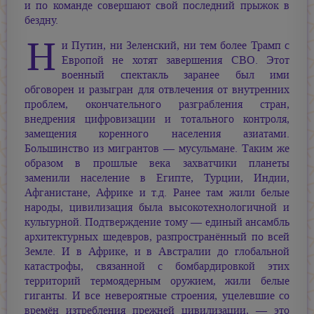
и по команде совершают свой последний прыжок в
бездну.
Н
и Путин, ни Зеленский, ни тем более Трамп с
Европой не хотят завершения СВО. Этот
военный спектакль заранее был ими
обговорен и разыгран для отвлечения от внутренних
проблем, окончательного разграбления стран,
внедрения цифровизации и тотального контроля,
замещения коренного населения азиатами.
Большинство из мигрантов — мусульмане. Таким же
образом в прошлые века захватчики планеты
заменили население в Египте, Турции, Индии,
Афганистане, Африке и т.д. Ранее там жили белые
народы, цивилизация была высокотехнологичной и
культурной. Подтверждение тому — единый ансамбль
архитектурных шедевров, разпространённый по всей
Земле. И в Африке, и в Австралии до глобальной
катастрофы, связанной с бомбардировкой этих
территорий термоядерным оружием, жили белые
гиганты. И все невероятные строения, уцелевшие со
времён изтребления прежней цивилизации, — это