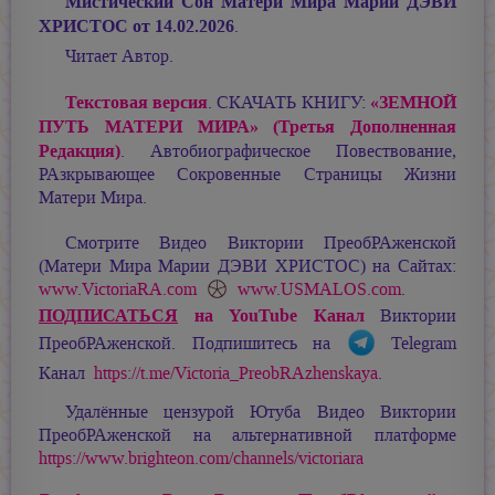
Мистический Сон Матери Мира Марии ДЭВИ
ХРИСТОС от 14.02.2026
.
Читает Автор.
Текстовая версия
«ЗЕМНОЙ
. СКАЧАТЬ КНИГУ:
ПУТЬ МАТЕРИ МИРА» (Третья Дополненная
Редакция)
. Автобиографическое Повествование,
РАзкрывающее Сокровенные Страницы Жизни
Матери Мира.
Смотрите Видео Виктории ПреобРАженской
(Матери Мира
Марии ДЭВИ ХРИСТОС
) на Сайтах:
www.VictoriaRA.com
www.USMALOS.com
.
ПОДПИСАТЬСЯ
на YouTube Канал
Виктории
ПреобРАженской. Подпишитесь на
Telegram
Канал
https://t.me/Victoria_PreobRAzhenskaya
.
Удалённые цензурой Ютуба Видео Виктории
ПреобРАженской на альтернативной платформе
https://www.brighteon.com/channels/victoriara