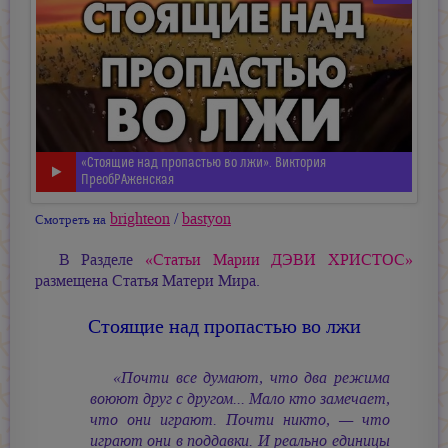
«Стоящие над пропастью во лжи». Виктория
ПреобРАженская
brighteon
/
bastyon
Смотреть на
В Разделе
«Статьи
Марии ДЭВИ ХРИСТОС»
размещена Статья Матери Мира.
Стоящие над пропастью во лжи
«Почти все думают, что два режима
воюют друг с другом... Мало кто замечает,
что они играют. Почти никто, — что
играют они в поддавки. И реально единицы