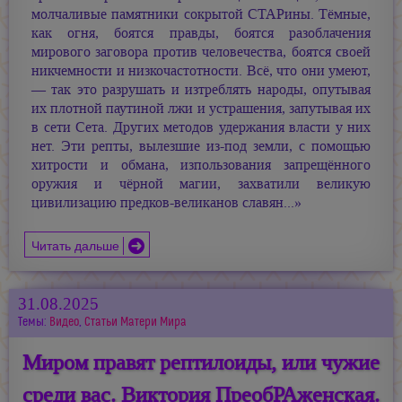
молчаливые памятники сокрытой СТАРины. Тёмные,
как огня, боятся правды, боятся разоблачения
мирового заговора против человечества, боятся своей
никчемности и низкочастотности. Всё, что они умеют,
— так это разрушать и изтреблять народы, опутывая
их плотной паутиной лжи и устрашения, запутывая их
в сети Сета. Других методов удержания власти у них
нет. Эти репты, вылезшие из-под земли, с помощью
хитрости и обмана, изпользования запрещённого
оружия и чёрной магии, захватили великую
цивилизацию предков-великанов славян...»
Читать дальше
31.08.2025
Темы:
Видео
,
Статьи Матери Мира
Миром правят рептилоиды, или чужие
среди вас. Виктория ПреобРАженская.