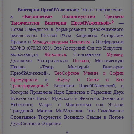
Виктория ПреобРАженская:
Это не направление,
«Космическое Полиискусство Третьего
а
©
Тысячелетия Виктории ПреобРАженской»
—
Новая ПаРАдигма в формировании преобРАжённого
человечества Шестой РАсы. Защищено Авторским
Правом и
Международным Патентом
в Оксфордском
МУФО (078/23.023). Это Авторский Синтез Искусств,
включающий
Живопись
, Спонтанную
Музыку
,
Духовную Эзотерическую
Поэзию
, Мистическую
Песню, «Театр Мистерий Виктории
ПреобРАженской»,
ТеоСофское Учение о Софии
Премудрости
и
«Науку о Свете и Его
©
Трансформации»
Виктории ПреобРАженской, в
Котором Проявлена Идея Единства и Гармонии Двух
Вселенских Начал: Мужского и Женского, Земного и
Небесного, Макро- и Микрокосма под Эгидой
Триединой Матери МиРАздания. Это Самобытное
Спонтанное Творчество Возникло Свыше в Потоке
ДухоСветного Озарения.
*