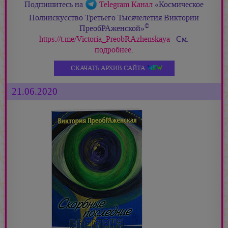
Подпишитесь на
Telegram Канал
«Космическое
Полиискусство Третьего Тысячелетия Виктории
©
ПреобРАженской»
https://t.me/Victoria_PreobRAzhenskaya
См.
подробнее
.
СКАЧАТЬ АРХИВ САЙТА
21.06.2020