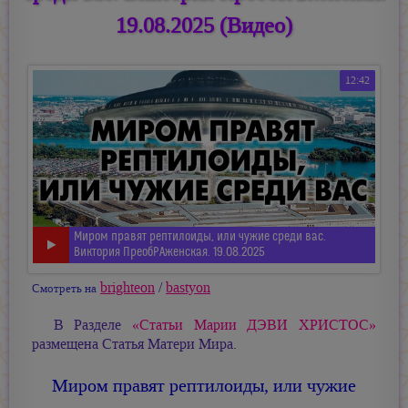
19.08.2025 (Видео)
12:42
Миром правят рептилоиды, или чужие среди вас.
Виктория ПреобРАженская. 19.08.2025
brighteon
/
bastyon
Смотреть на
В Разделе
«Статьи
Марии ДЭВИ ХРИСТОС»
размещена Статья Матери Мира.
Миром правят рептилоиды, или чужие