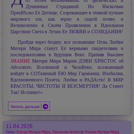
от болей непонимания, от физических и
Душевных Страданий. Но Насколько
ПрекРАсно Её Детище, Созревающее в тёмной пучине
мирового зла, как зерно в сырой почве, и
Великолепно в Своём Проявлении в Идеальном
Царствии Света в Лучах Её ЛЮБВИ и СОЗИДАНИЯ!
Пройдя через бездну, все познавшие Огнь Любви
Матери Мира станут Её верными свидетелями и
последователями в будущем Веке. Приняв Высшее
ЗНАНИЕ
Матери Мира
Марии ДЭВИ ХРИСТОС
об
Абсолюте, Вселенной и ЧелоВеке, осознающий
войдёт в СОТканный ЕЮ Мир Гармонии, Изобилия,
Вдохновенного Полёта, Любви и РАДАсти! В МИР
КРАСОТЫ, ЧИСТОТЫ И БЕЗСМЕРТИЯ! Да Станет
Так! Истинно!»
Читать дальше
11.04.2026
Темы:
Статьи Матери Мира
,
Познание Аспектов Учения Матери Мира