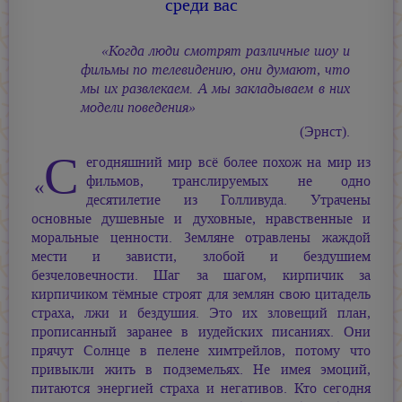
среди вас
«Когда люди смотрят различные шоу и
фильмы по телевидению, они думают, что
мы их развлекаем. А мы закладываем в них
модели поведения»
(Эрнст).
С
егодняшний мир всё более похож на мир из
фильмов, транслируемых не одно
«
десятилетие из Голливуда. Утрачены
основные душевные и духовные, нравственные и
моральные ценности. Земляне отравлены жаждой
мести и зависти, злобой и бездушием
безчеловечности. Шаг за шагом, кирпичик за
кирпичиком тёмные строят для землян свою цитадель
страха, лжи и бездушия. Это их зловещий план,
прописанный заранее в иудейских писаниях. Они
прячут Солнце в пелене химтрейлов, потому что
привыкли жить в подземельях. Не имея эмоций,
питаются энергией страха и негативов. Кто сегодня