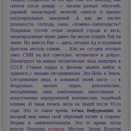
грибов после дождя, — тысячи разных обителей,
церквей, монастырей, мечетей, синагог и прочих
патриархальных заведений. А как же насчёт
духовности, господа, паны, «хозяева»-капиталисты?
Покрывая густой сетью церквей города и веси,
патриархальные мужи давно бы могли создать Рай на
земле. Но вместо Рая — здесь сегодня Ад и огромная
братская могила славян. ... Как же сегодня огульно
лают СМИ на всё советское, человечное и доброе.
Посмотрите на живые человеческие лица живущих в
СССР. Старые кадры и фильмы можно найти и
сравнить с лицами сегодняшними. Это Небо и Земля.
Сегодняшние лица, в основной своей массе — в
бездушных масках: серые, роботические,
неулыбчивые, злые, озабоченные, завистливые, с
искусственно перекроенной внешностью, подобной
клонам. И такая печать легла на людей после 93-го
точка бифуркации
года. Это то самое время,
, за
которой мир начал свой обратный отсчёт в сторону
бездны и самоуничтожения. Это то время, когда
власти Украины
осудили
Мессию Эпохи Водолея