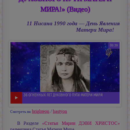
МИРА!» (Видео)
11 Нисана 1990 года — День Явления
Матери Мира!
06:39
36 ОГНЕННЫХ ЛЕТ ДУХОВНОГО ПУТИ МАТЕРИ МИРА!
brighteon
/
bastyon
Смотреть на
В Разделе
«Статьи
Марии ДЭВИ ХРИСТОС»
размещена Статья Матери Мира.