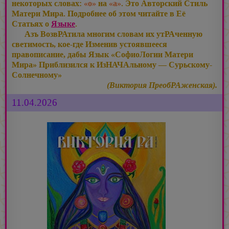
некоторых словах:
«о»
на
«а»
. Это Авторский Стиль
Матери Мира. Подробнее об этом читайте в Её
Статьях о
Языке
.
Азъ ВозвРАтила многим словам их утРАченную
светимость, кое-где Изменив устоявшееся
правописание, дабы Язык «СофиоЛогии Матери
Мира» Приблизился к ИзНАЧАльному — Сурьскому-
Солнечному»
(Виктория ПреобРАженская).
11.04.2026