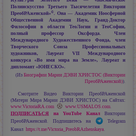
Полиискусство Третьего Тысячелетия Виктории
©
ПреобРАженской»
. Она — Академик Ноосферной
Общественной Академии Наук, Гранд-Доктор
Философии в области ТеоЛогии и ТеоСофии,
полный профессор Оксфорда. Член
Международного Художественного Фонда, член
Творческого Союза Профессиональных
художников, Лауреат VII Международного
конкурса «Во имя мира на Земле», Лауреат и
дипломант «ЮНЕСКО».
(Из
Биографии
Марии ДЭВИ ХРИСТОС
(Виктории
ПреобРАженской)
).
Смотрите Видео Виктории ПреобРАженской
(Матери Мира
Марии ДЭВИ ХРИСТОС
) на Сайтах:
www.VictoriaRA.com
www.USMALOS.com
.
ПОДПИСАТЬСЯ
на YouTube Канал
Виктории
ПреобРАженской. Подпишитесь на
Telegram
Канал
https://t.me/Victoria_PreobRAzhenskaya
.