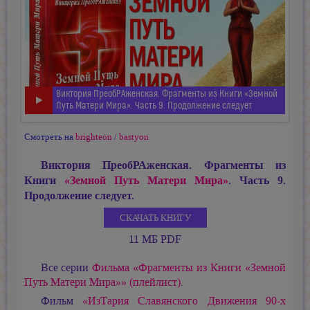
Виктория ПреобРАженская. Фрагменты из Книги «Земной
Путь Матери Мира». Часть 9. Продолжение следует
Смотреть на
brighteon
/
bastyon
Виктория ПреобРАженская. Фрагменты из
Книги
«Земной Путь Матери Мира»
. Часть 9.
Продолжение следует.
СКАЧАТЬ КНИГУ
11 МБ PDF
Все серии
Фильма «Фрагменты из Книги «Земной
Путь Матери Мира»» (плейлист)
.
Фильм
«ИзТария Славянского Движения 90-х