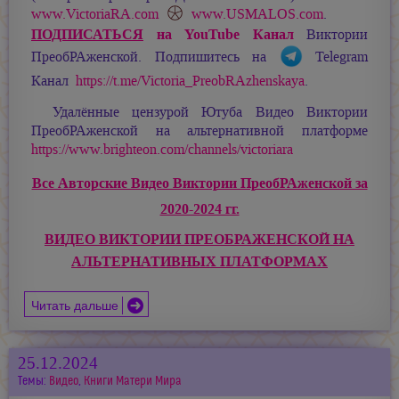
www.VictoriaRA.com
www.USMALOS.com
.
ПОДПИСАТЬСЯ
на YouTube Канал
Виктории
ПреобРАженской. Подпишитесь на
Telegram
Канал
https://t.me/Victoria_PreobRAzhenskaya
.
Удалённые цензурой Ютуба Видео Виктории
ПреобРАженской на альтернативной платформе
https://www.brighteon.com/channels/victoriara
Все Авторские Видео Виктории ПреобРАженской за
2020-2024 гг.
ВИДЕО ВИКТОРИИ ПРЕОБРАЖЕНСКОЙ НА
АЛЬТЕРНАТИВНЫХ ПЛАТФОРМАХ
Читать дальше
25.12.2024
Темы:
Видео
,
Книги Матери Мира