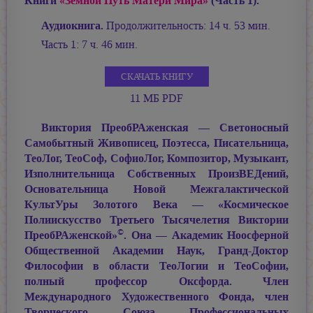
Книги
«Земной Путь Матери Мира»
(Часть 1).
Аудиокнига.
Продолжительность: 14 ч. 53 мин.
Часть 1: 7 ч. 46 мин.
СКАЧАТЬ КНИГУ
11 МБ PDF
Виктория ПреобРАженская — Светоносный
Самобытный Живописец, Поэтесса, Писательница,
ТеоЛог, ТеоСоф, СофиоЛог, Композитор, Музыкант,
Изполнительница Собственных ПроизВЕДений,
Основательница Новой Межгалактической
КультУры Золотого Века — «Космическое
Полиискусство Третьего Тысячелетия Виктории
©
ПреобРАженской»
. Она — Академик Ноосферной
Общественной Академии Наук, Гранд-Доктор
Философии в области ТеоЛогии и ТеоСофии,
полный профессор Оксфорда. Член
Международного Художественного Фонда, член
Творческого Союза Профессиональных