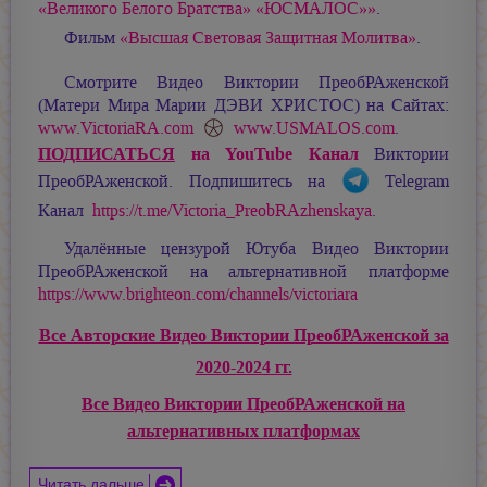
«Великого Белого Братства» «ЮСМАЛОС»»
.
Фильм
«Высшая Световая Защитная Молитва»
.
Смотрите Видео Виктории ПреобРАженской
(Матери Мира
Марии ДЭВИ ХРИСТОС
) на Сайтах:
www.VictoriaRA.com
www.USMALOS.com
.
ПОДПИСАТЬСЯ
на YouTube Канал
Виктории
ПреобРАженской. Подпишитесь на
Telegram
Канал
https://t.me/Victoria_PreobRAzhenskaya
.
Удалённые цензурой Ютуба Видео Виктории
ПреобРАженской на альтернативной платформе
https://www.brighteon.com/channels/victoriara
Все Авторские Видео Виктории ПреобРАженской за
2020-2024 гг.
Все Видео Виктории ПреобРАженской на
альтернативных платформах
Читать дальше