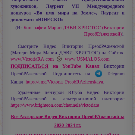
художников, Лауреат VII Международного
конкурса «Во имя мира на Земле», Лауреат и
дипломант «ЮНЕСКО»
(Из
Биографии
Марии ДЭВИ ХРИСТОС
(Виктории
ПреобРАженской)
).
Смотрите Видео Виктории ПреобРАженской
(Матери Мира
Марии ДЭВИ ХРИСТОС
) на Сайтах:
www.VictoriaRA.com
www.USMALOS.com
.
ПОДПИСАТЬСЯ
на YouTube Канал
Виктории
ПреобРАженской. Подпишитесь на
Telegram
Канал
https://t.me/Victoria_PreobRAzhenskaya
.
Удалённые цензурой Ютуба Видео Виктории
ПреобРАженской на альтернативной платформе
https://www.brighteon.com/channels/victoriara
Все Авторские Видео Виктории ПреобРАженской за
2020-2024 гг.