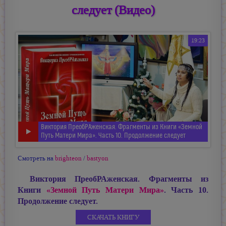
следует (Видео)
19:23
Виктория ПреобРАженская. Фрагменты из Книги «Земной
Путь Матери Мира». Часть 10. Продолжение следует
Смотреть на
brighteon
/
bastyon
Виктория ПреобРАженская. Фрагменты из
Книги
«Земной Путь Матери Мира»
. Часть 10.
Продолжение следует.
СКАЧАТЬ КНИГУ