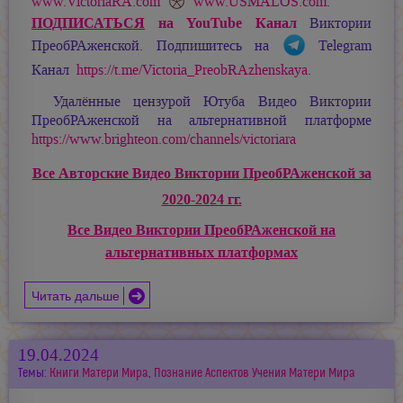
www.VictoriaRA.com
www.USMALOS.com
.
ПОДПИСАТЬСЯ
на YouTube Канал
Виктории
ПреобРАженской. Подпишитесь на
Telegram
Канал
https://t.me/Victoria_PreobRAzhenskaya
.
Удалённые цензурой Ютуба Видео Виктории
ПреобРАженской на альтернативной платформе
https://www.brighteon.com/channels/victoriara
Все Авторские Видео Виктории ПреобРАженской за
2020-2024 гг.
Все Видео Виктории ПреобРАженской на
альтернативных платформах
Читать дальше
19.04.2024
Темы:
Книги Матери Мира
,
Познание Аспектов Учения Матери Мира