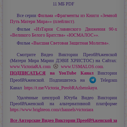
11 МБ PDF
Все серии
Фильма «Фрагменты из Книги «Земной
Путь Матери Мира»» (плейлист)
.
Фильм
«ИзТария Славянского Движения 90-х
«Великого Белого Братства» «ЮСМАЛОС»»
.
Фильм
«Высшая Световая Защитная Молитва»
.
Смотрите Видео Виктории ПреобРАженской
(Матери Мира
Марии ДЭВИ ХРИСТОС
) на Сайтах:
www.VictoriaRA.com
www.USMALOS.com
.
ПОДПИСАТЬСЯ
на YouTube Канал
Виктории
ПреобРАженской. Подпишитесь на
Telegram
Канал
https://t.me/Victoria_PreobRAzhenskaya
.
Удалённые цензурой Ютуба Видео Виктории
ПреобРАженской на альтернативной платформе
https://www.brighteon.com/channels/victoriara
Все Авторские Видео Виктории ПреобРАженской за