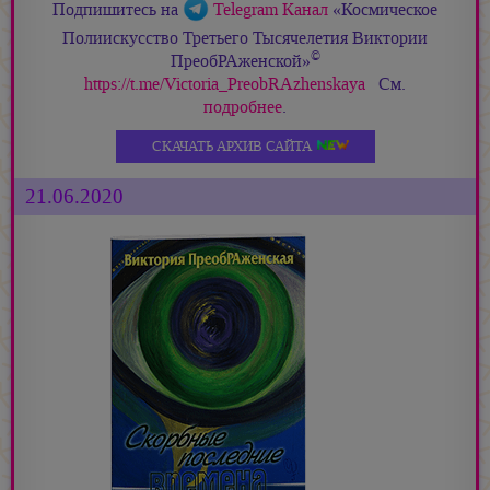
Подпишитесь на
Telegram Канал
«Космическое
Полиискусство Третьего Тысячелетия Виктории
©
ПреобРАженской»
https://t.me/Victoria_PreobRAzhenskaya
См.
подробнее
.
СКАЧАТЬ АРХИВ САЙТА
21.06.2020