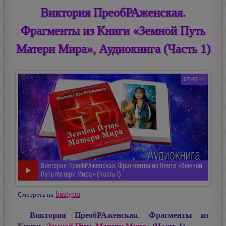
Виктория ПреобРАженская.
Фрагменты из Книги «Земной Путь
Матери Мира», Аудиокнига (Часть 1)
07:46:44
Виктория ПреобРАженская. Фрагменты из Книги «Земной
Путь Матери Мира» (Часть 1)
bastyon
Смотреть на
Виктория ПреобРАженская. Фрагменты из