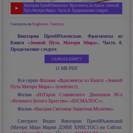
Виктория ПреобРАженская. Фрагменты из Книги «Земной
Путь Матери Мира». Часть 8. Продолжение следует
Смотреть на
brighteon
/
bastyon
Виктория ПреобРАженская. Фрагменты из
Книги
«Земной Путь Матери Мира»
. Часть 8.
Продолжение следует.
СКАЧАТЬ КНИГУ
11 МБ PDF
Все серии
Фильма «Фрагменты из Книги «Земной
Путь Матери Мира»» (плейлист)
.
Фильм
«ИзТария Славянского Движения 90-х
«Великого Белого Братства» «ЮСМАЛОС»»
.
Фильм
«Высшая Световая Защитная Молитва»
.
Смотрите Видео Виктории ПреобРАженской
(Матери Мира
Марии ДЭВИ ХРИСТОС
) на Сайтах: