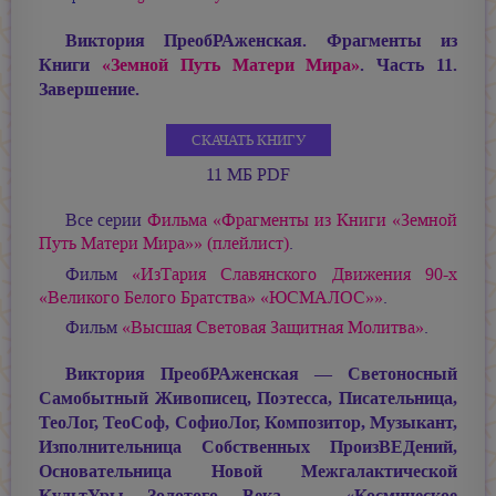
Виктория ПреобРАженская. Фрагменты из
Книги
«Земной Путь Матери Мира»
. Часть 11.
Завершение.
СКАЧАТЬ КНИГУ
11 МБ PDF
Все серии
Фильма «Фрагменты из Книги «Земной
Путь Матери Мира»» (плейлист)
.
Фильм
«ИзТария Славянского Движения 90-х
«Великого Белого Братства» «ЮСМАЛОС»»
.
Фильм
«Высшая Световая Защитная Молитва»
.
Виктория ПреобРАженская — Светоносный
Самобытный Живописец, Поэтесса, Писательница,
ТеоЛог, ТеоСоф, СофиоЛог, Композитор, Музыкант,
Изполнительница Собственных ПроизВЕДений,
Основательница Новой Межгалактической
КультУры Золотого Века — «Космическое