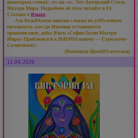
некоторых словах:
«о»
на
«а»
. Это Авторский Стиль
Матери Мира. Подробнее об этом читайте в Её
Статьях о
Языке
.
Азъ ВозвРАтила многим словам их утРАченную
светимость, кое-где Изменив устоявшееся
правописание, дабы Язык «СофиоЛогии Матери
Мира» Приблизился к ИзНАЧАльному — Сурьскому-
Солнечному»
(Виктория ПреобРАженская).
11.04.2026