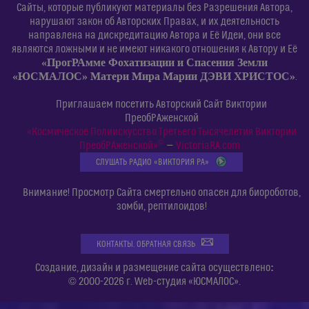
Сайты, которые публикуют материалы без Разрешения Автора,
нарушают закон об Авторских Правах, и их деятельность
направлена на дискредитацию Автора и Её Идеи, они все
являются ложными и не имеют никакого отношения к Автору и Её
«ПрогРАмме Фохатизации и Спасения Земли
«ЮСМАЛОС» Матери Мира Марии ДЭВИ ХРИСТОС»
.
Приглашаем посетить Авторский Сайт Виктории
ПреобРАженской
«Космическое Полиискусство Третьего Тысячелетия Виктории
©
ПреобРАженской»
—
VictoriaRA.com
СЛУШАТЬ РАДИО «ВИКТОРИЯ РА»
Внимание! Просмотр Сайта смертельно опасен для биороботов,
зомби, рептилоидов!
КОНТАКТЫ. ОБРАТНАЯ СВЯЗЬ
:
Создание, дизайн и размещение сайта осуществлено
© 2000-2026 г. Web-студия «ЮСМАЛОС».