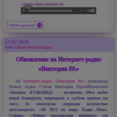
Читать дальше
17.07.2020
Темы:
События
,
Интернет-радио
Обновление на Интернет-радио
«Виктория РА»
На
Интернет-радио «Виктория РА»
размещены
Новые Аудио Статьи Виктории ПреобРАженской
«Кнопка «ГЕНОЦИД» — включена
(Мои видео
ютуб блокирует, запрещает и глубоко прячет от
масс, до минимума сокращая количество
»
«30 ЛЕТ по миру Ходит Мать-
просмотров)
,
София»
«Финал вакханалии мирового зла
,