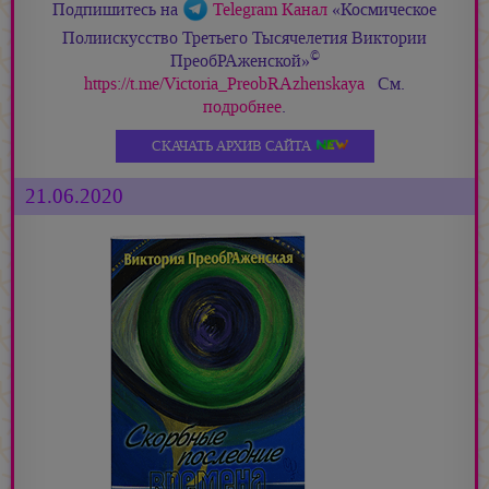
Подпишитесь на
Telegram Канал
«Космическое
Полиискусство Третьего Тысячелетия Виктории
©
ПреобРАженской»
https://t.me/Victoria_PreobRAzhenskaya
См.
подробнее
.
СКАЧАТЬ АРХИВ САЙТА
21.06.2020