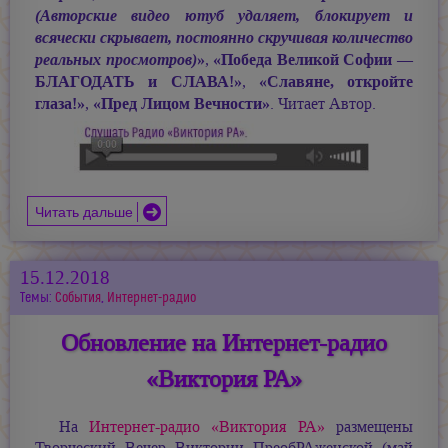
(Авторские видео ютуб удаляет, блокирует и
всячески скрывает, постоянно скручивая количество
»
«Победа Великой Софии —
реальных просмотров)
,
БЛАГОДАТЬ и СЛАВА!»
«Славяне, откройте
,
глаза!»
«Пред Лицом Вечности»
,
. Читает Автор.
Читать дальше
15.12.2018
Темы:
События
,
Интернет-радио
Обновление на Интернет-радио
«Виктория РА»
На
Интернет-радио «Виктория РА»
размещены
Творческий Вечер Виктории ПреобРАженской (май