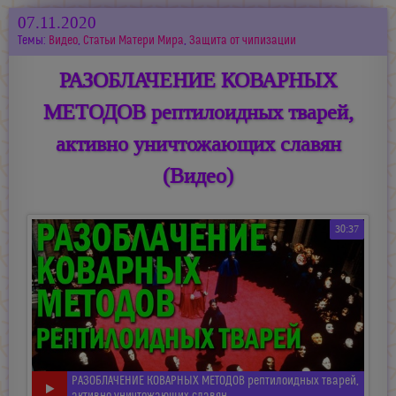
07.11.2020
Темы:
Видео
,
Статьи Матери Мира
,
Защита от чипизации
РАЗОБЛАЧЕНИЕ КОВАРНЫХ
МЕТОДОВ рептилоидных тварей,
активно уничтожающих славян
(Видео)
30:37
РАЗОБЛАЧЕНИЕ КОВАРНЫХ МЕТОДОВ рептилоидных тварей,
активно уничтожающих славян