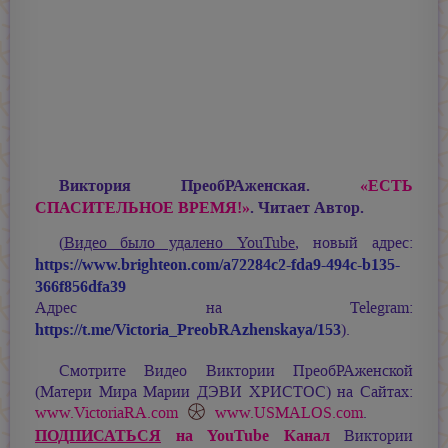
Виктория ПреобРАженская.
«ЕСТЬ
СПАСИТЕЛЬНОЕ ВРЕМЯ!»
. Читает Автор.
(
Видео было удалено YouTube
, новый адрес:
https://www.brighteon.com/a72284c2-fda9-494c-b135-
366f856dfa39
Адрес на Telegram:
https://t.me/Victoria_PreobRAzhenskaya/153
).
Смотрите Видео Виктории ПреобРАженской
(Матери Мира
Марии ДЭВИ ХРИСТОС
) на Сайтах:
www.VictoriaRA.com
www.USMALOS.com
.
ПОДПИСАТЬСЯ
на YouTube Канал
Виктории