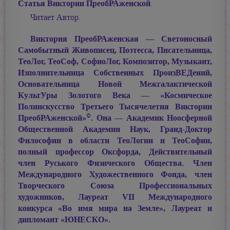
Статья Виктории ПреобРАженской
.
Читает Автор.
Виктория ПреобРАженская — Светоносный
Самобытный Живописец, Поэтесса, Писательница,
ТеоЛог, ТеоСоф, СофиоЛог, Композитор, Музыкант,
Изполнительница Собственных ПроизВЕДений,
Основательница Новой Межгалактической
КультУры Золотого Века — «Космическое
Полиискусство Третьего Тысячелетия Виктории
©
ПреобРАженской»
. Она — Академик Ноосферной
Общественной Академии Наук, Гранд-Доктор
Философии в области ТеоЛогии и ТеоСофии,
полный профессор Оксфорда, Действительный
член Руського Физического Общества. Член
Международного Художественного Фонда, член
Творческого Союза Профессиональных
художников, Лауреат VII Международного
конкурса «Во имя мира на Земле», Лауреат и
дипломант «ЮНЕСКО».