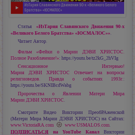
ИзТария Славянского Движения 90-х «Великого Белого
Братства» «ЮСМАЛОС»
«ИзТария Славянского Движения 90-х
Статья
«Великого Белого Братства» «ЮСМАЛОС»»
.
Читает Автор.
Фильм «Фейки о
Марии ДЭВИ ХРИСТОС.
Полное Разоблачение!»
: https://youtu.be/tz2kG_2hVIg
Сенсационное Интервью!
Мария ДЭВИ ХРИСТОС
Отвечает на вопросы
религиоведов. Правда о событиях 1993г.
:
https://youtu.be/SKNIBcdWabg
Пророчества о Явлении Матери Мира
Марии ДЭВИ ХРИСТОС
.
Смотрите Видео Виктории ПреобРАженской
(Матери Мира
Марии ДЭВИ ХРИСТОС
) на Сайтах:
www.VictoriaRA.com
www.USMALOS.com
.
ПОДПИСАТЬСЯ
на YouTube Канал
Виктории