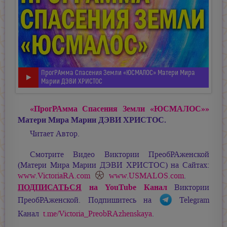
ПрогРАмма Спасения Земли «ЮСМАЛОС» Матери Мира
Марии ДЭВИ ХРИСТОС
«ПрогРАмма Спасения Земли «ЮСМАЛОС»»
Матери Мира
Марии ДЭВИ ХРИСТОС.
Читает Автор.
Смотрите Видео Виктории ПреобРАженской
(Матери Мира
Марии ДЭВИ ХРИСТОС
) на Сайтах:
www.VictoriaRA.com
www.USMALOS.com
.
ПОДПИСАТЬСЯ
на YouTube Канал
Виктории
ПреобРАженской. Подпишитесь на
Telegram
Канал
t.me/Victoria_PreobRAzhenskaya
.