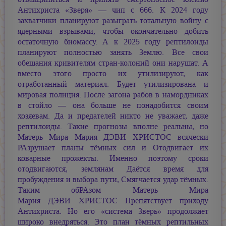
Антихриста «Зверя» — чип с 666. К 2024 году
захватчики планируют разыграть тотальную войну с
ядерными взрывами, чтобы окончательно добить
остаточную биомассу. А к 2025 году рептилоиды
планируют полностью занять Землю. Все свои
обещания кривителям стран-колоний они нарушат. А
вместо этого просто их утилизируют, как
отработанный материал. Будет утилизирована и
мировая полиция. После загона рабов в намордниках
в стойло — она больше не понадобится своим
хозяевам. Да и предателей никто не уважает, даже
рептилоиды. Такие прогнозы вполне реальны, но
Матерь Мира
Мария ДЭВИ ХРИСТОС
всячески
РАзрушает планы тёмных сил и Отодвигает их
коварные прожекты. Именно поэтому сроки
отодвигаются, землянам Даётся время для
пробуждения и выбора пути, Смягчается удар тёмных.
Таким обРАзом Матерь Мира
Мария ДЭВИ ХРИСТОС
Препятствует приходу
Антихриста. Но его «система Зверь» продолжает
широко внедряться. Это план тёмных рептильных