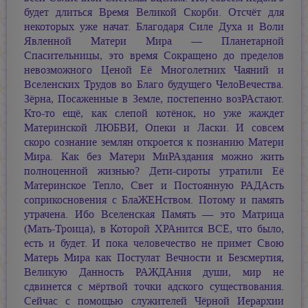
будет длиться Время Великой Скорби. Отсчёт для
некоторых уже начат. Благодаря Силе Духа и Воли
Явленной Матери Мира — Планетарной
Спасительницы, это время Сокращено до пределов
невозможного Ценой Её Многолетних Чаяний и
Вселенских Трудов во Благо будущего ЧелоВечества.
Зёрна, Посаженные в Земле, постепенно возРАстают.
Кто-то ещё, как слепой котёнок, но уже жаждет
Материнской ЛЮБВИ, Опеки и Ласки. И совсем
скоро сознание землян откроется к познанию Матери
Мира. Как без Матери МиРАздания можно жить
полноценной жизнью? Дети-сироты утратили Её
Материнское Тепло, Свет и Постоянную РАДАсть
соприкосновения с БлаЖЕНством. Потому и память
утрачена. Ибо Вселенская Память — это Матрица
(Мать-Троица),
в Которой ХРАнится ВСЁ, что было,
есть и будет. И пока человечество не примет Свою
Матерь Мира как Постулат Вечности и Безсмертия,
Великую Данность РАЖДАния души, мир не
сдвинется с мёртвой точки адского существования.
Сейчас с помощью служителей Чёрной Иерархии