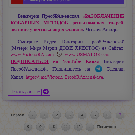
Виктория ПреобРАженская.
«РАЗОБЛАЧЕНИЕ
КОВАРНЫХ МЕТОДОВ рептилоидных тварей,
активно уничтожающих славян»
. Читает Автор.
Смотрите Видео Виктории ПреобРАженской
(Матери Мира
Марии ДЭВИ ХРИСТОС
) на Сайтах:
www.VictoriaRA.com
www.USMALOS.com
.
ПОДПИСАТЬСЯ
на YouTube Канал
Виктории
ПреобРАженской. Подпишитесь на
Telegram
Канал
https://t.me/Victoria_PreobRAzhenskaya
.
Читать дальше
Первая
«
1
2
3
4
5
6
7
8
9
10
11
12
»
Последняя