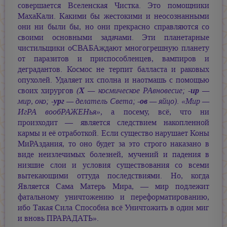
совершается Вселенская Чистка. Это помощники
МахаКали. Какими бы жестокими и неосознанными
они ни были бы, но они прекрасно справляются со
своими основными задачами. Эти планетарные
чистильщики оСВАБАждают многогрешную планету
от паразитов и приспособленцев, вампиров и
деградантов. Космос не терпит балласта и раковых
опухолей. Удаляет их сполна и наотмашь с помощью
своих хирургов
(
Х
— космическое РАвновесие; -
ир
—
мир, око; -
ург
— делатель Света; -
ов
— яйцо)
.
«Мир —
ИгРА вообРАЖЕНья»
, а посему, всё, что ни
произходит — является следствием накопленной
кармы и её отработкой. Если существо нарушает Коны
МиРАздания, то оно будет за это строго наказано в
виде неизлечимых болезней, мучений и падения в
низшие слои и условия существования со всеми
вытекающими оттуда последствиями. Но, когда
Является Сама Матерь Мира, — мир подлежит
фатальному уничтожению и переформатированию,
ибо Такая Сила Способна всё Уничтожить в один миг
и вновь ПРАРАДАТЬ».