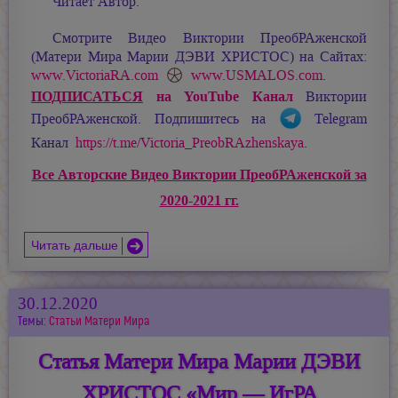
Читает Автор.
Смотрите Видео Виктории ПреобРАженской
(Матери Мира
Марии ДЭВИ ХРИСТОС
) на Сайтах:
www.VictoriaRA.com
www.USMALOS.com
.
ПОДПИСАТЬСЯ
на YouTube Канал
Виктории
ПреобРАженской. Подпишитесь на
Telegram
Канал
https://t.me/Victoria_PreobRAzhenskaya
.
Все Авторские Видео Виктории ПреобРАженской за
2020-2021 гг.
Читать дальше
30.12.2020
Темы:
Статьи Матери Мира
Статья Матери Мира Марии ДЭВИ
ХРИСТОС «Мир — ИгРА