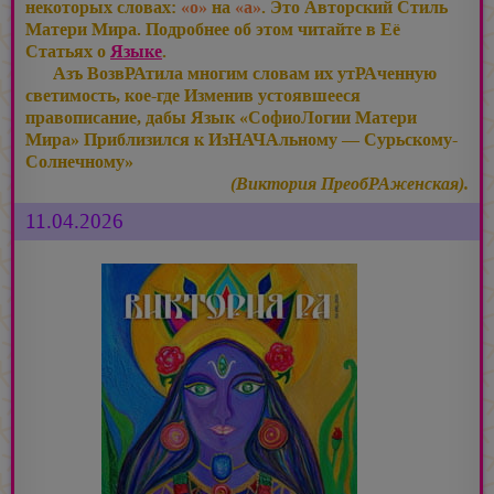
некоторых словах:
«о»
на
«а»
. Это Авторский Стиль
Матери Мира. Подробнее об этом читайте в Её
Статьях о
Языке
.
Азъ ВозвРАтила многим словам их утРАченную
светимость, кое-где Изменив устоявшееся
правописание, дабы Язык «СофиоЛогии Матери
Мира» Приблизился к ИзНАЧАльному — Сурьскому-
Солнечному»
(Виктория ПреобРАженская).
11.04.2026