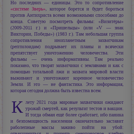
Но последних — единицы. Это то сопротивление
«системе Зверь»
, которое борется и будет бороться
против Антихриста всеми возможными способами до
конца. Советую посмотреть фильмы: «Визитёры»
(2009-2011 г.) и «Пришельцы» (или «V — знак
Виктории, Победы») (1983 г.). Там небольшая группа
сопротивления инопланетным захватчикам
(рептилоидам) подрывает их планы и всячески
препятствует уничтожению человечества. Эти
фильмы — очень информативны. Там реально
показано, что творят захватчики с землянами и как с
помощью тотальной лжи и захвата мировой власти
выживают и уничтожают коренное человечество
Земли. И это — не фантастика. Это информация,
которая сегодня должна быть известна всем.
К
лету 2021 года мировые захватчики ожидают
урожай смертей, как результат тестов и вакцин.
И тогда обман ещё более сработает, ибо паника
и безпомощность населения окончательно заставит
раболепные массы заживо пойти на убой:
отвакциниться и принять смертоносное клеймо