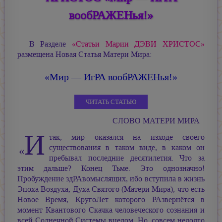
вообРАЖЕНья!»
В Разделе
«Статьи Марии ДЭВИ ХРИСТОС»
размещена Новая Статья Матери Мира:
«Мир — ИгРА вообРАЖЕНья!»
ЧИТАТЬ СТАТЬЮ
СЛОВО МАТЕРИ МИРА
И
так, мир оказался на изходе своего
существования в таком виде, в каком он
«
пребывал последние десятилетия. Что за
этим дальше? Конец Тьме. Это однозначно!
Пробуждение здРАвомыслящих, ибо вступила в жизнь
Эпоха Воздуха, Духа Святого (Матери Мира), что есть
Новое Время, КругоЛет которого РАзвернётся в
момент Квантового Скачка человеческого сознания и
всей Солнечной Системы вцелом. Но, совсем недолго