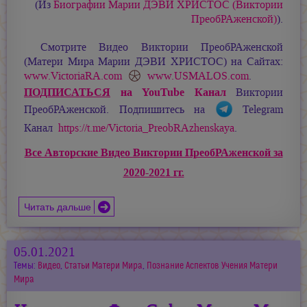
(Из
Биографии
Марии ДЭВИ ХРИСТОС
(Виктории
ПреобРАженской)
).
Смотрите Видео Виктории ПреобРАженской
(Матери Мира
Марии ДЭВИ ХРИСТОС
) на Сайтах:
www.VictoriaRA.com
www.USMALOS.com
.
ПОДПИСАТЬСЯ
на YouTube Канал
Виктории
ПреобРАженской. Подпишитесь на
Telegram
Канал
https://t.me/Victoria_PreobRAzhenskaya
.
Все Авторские Видео Виктории ПреобРАженской за
2020-2021 гг.
Читать дальше
05.01.2021
Темы:
Видео
,
Статьи Матери Мира
,
Познание Аспектов Учения Матери
Мира