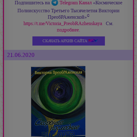
Подпишитесь на
Telegram Канал
«Космическое
Полиискусство Третьего Тысячелетия Виктории
©
ПреобРАженской»
https://t.me/Victoria_PreobRAzhenskaya
См.
подробнее
.
СКАЧАТЬ АРХИВ САЙТА
21.06.2020