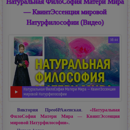
Натуральная ФилоСофия Матери Мира
— КвинтЭссенция мировой
Натурфилософии (Видео)
38:44
Натуральная ФилоСофия Матери Мира — КвинтЭссенция
мировой Натурфилософии
Виктория ПреобРАженская.
«Натуральная
ФилоСофия Матери Мира — КвинтЭссенция
мировой Натурфилософии»
.