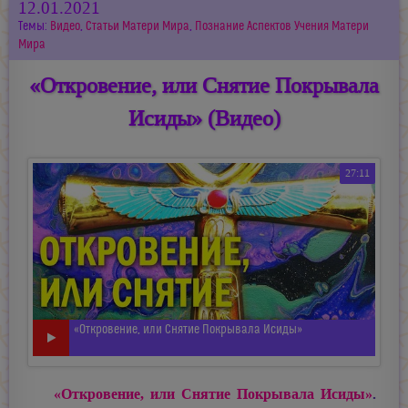
12.01.2021
Темы:
Видео
,
Статьи Матери Мира
,
Познание Аспектов Учения Матери
Мира
«Откровение, или Снятие Покрывала
Исиды» (Видео)
27:11
«Откровение, или Снятие Покрывала Исиды»
«Откровение, или Снятие Покрывала Исиды»
.