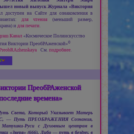
ышел новый выпуск Журнала «Виктория
 доступен на Сайте для ознакомления в
риантах:
для чтения
(меньший размер,
крана) и
для печати
.
gram Канал
«Космическое Полиискусство
©
етия Виктории ПреобРАженской»
ia_PreobRAzhenskaya
См.
подробнее
.
Виктории ПреобРАженской
последние времена»
 Путь Света, Который Указывает Матерь
С, —
Путь ПРЕОБРАЖЕНИЯ Сознания,
 Матушки-Руси с Духовным центром в
и «Зверя» (666). Либо — путь в бездну, в