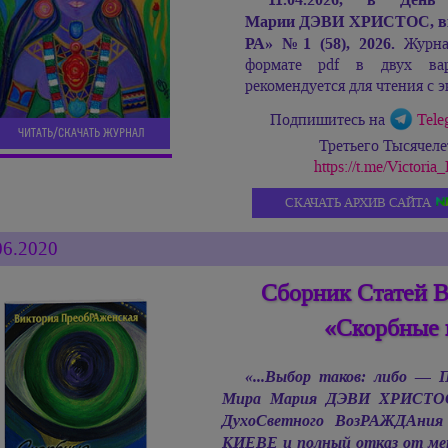
Марии ДЭВИ ХРИСТОС,
в
РА»
№
1 (58), 2026.
Журнал
формате pdf в двух ва
рекомендуется для чтения с э
Подпишитесь на
Tele
ЧИТАТЬ/СКАЧАТЬ ЖУРНАЛ
Третьего Тысячел
https://t.me/Victor
СКАЧАТЬ АРХИВ САЙТА
06.2020
Сборник Статей 
«Скорбные 
«...Выбор таков: либо —
Мира
Мария ДЭВИ ХРИСТО
ДухоСветного ВозРАЖДАния
КИЕВЕ и полный отказ от метк