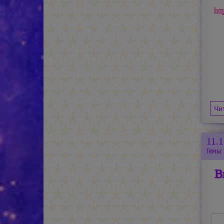
htt
Чи
11.
Темы:
В