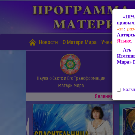
«ПРА
привычн
«з»
:
раз
Авторск
Языке
.
Новости
О Матери Мира
Учение Матери
Азъ 
Измени
Мира» 
Наука о Свете и Его Трансформации
Матери Мира
Больш
Явлениe Матери М
◄