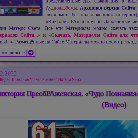
представленные для скачивания в ви
Аудиоальбомы
,
Архивная версия Сайта
автономно, без подключения к интернет
«Виктория РА» и другие Дарованные чел
ния Матери Света. Все эти Материалы можно скачать та
ериалов Сайта...»
и
«Скачать. Материалы Сайта для чте
ивы!
Размещённые на Сайте Материалы можно посмотреть зд
►
тать дальше
12.2022
Видео
,
Познание Аспектов Учения Матери Мира
иктория ПреобРАженская. «Чудо Познания»
(Видео)