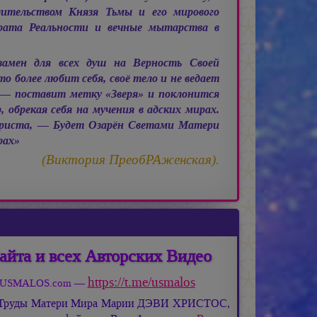
дительством Князя Тьмы и его мирового
рата Реальности и вечные мытарства в
замен для всех душ на Верность Своей
 более любит себя, своё тело и не ведает
— поставит метку «Зверя» и поклонится
 обрекая себя на мучения в адских мирах.
риста, — Будет Озарён Светами Матери
рах»
(Виктория ПреобРАженская).
айта и всех Авторских Видео
https://t.me/usmalos
та USMALOS.com —
 Труды Матери Мира
Марии ДЭВИ ХРИСТОС,