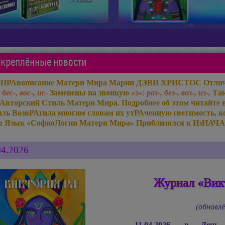
креплённые новости
«ПРАвописание Матери Мира
Марии ДЭВИ ХРИСТОС
Отлич
,
бес-
,
вос-
,
ис-
Заменены на звонкую
«з»
:
раз-
,
без-
,
воз-
,
из-
.
Так
Авторский Стиль Матери Мира. Подробнее об этом читайте 
Азъ ВозвРАтила многим словам их утРАченную светимость, ко
ы Язык «СофиоЛогии Матери Мира» Приблизился к ИзНАЧА
04.2026
Журнал «Викт
(обновлё
11.04.2026, в Ден