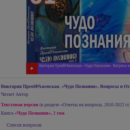
Виктория ПреобРАженская. «Чудо Познания». Вопросы и 
Виктория ПреобРАженская. «Чудо Познания». Вопросы и От
Читает Автор.
Текстовая версия
(в разделе «Ответы на вопросы, 2010-2022 гг.
«Чудо Познания», 2 том
Книга
.
Список вопросов.