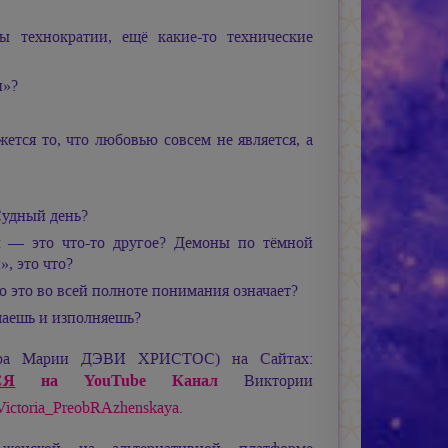
 технократии, ещё какие-то технические
и»?
ется то, что любовью совсем не является, а
Судный день?
 — это что-то другое? Демоны по тёмной
, это что?
о это во всей полноте понимания означает?
маешь и изполняешь?
ира
Марии ДЭВИ ХРИСТОС
) на Сайтах:
СЯ
на YouTube Канал
Виктории
e/Victoria_PreobRAzhenskaya
.