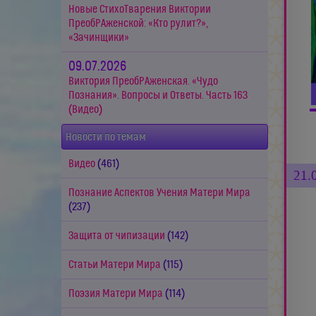
Новые СтихоТварения Виктории
ПреобРАженской: «Кто рулит?»,
«Зачинщики»
09.07.2026
Виктория ПреобРАженская. «Чудо
Познания». Вопросы и Ответы. Часть 163
(Видео)
Новости по темам
Видео
(461)
21.
Познание Аспектов Учения Матери Мира
(237)
Защита от чипизации
(142)
Статьи Матери Мира
(115)
Поэзия Матери Мира
(114)