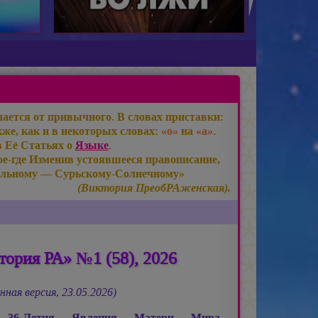
ается от привычного. В словах приставки:
же, как и в некоторых словах:
«о»
на
«а»
.
в Её Статьях о
Языке
.
е-где Изменив устоявшееся правописание,
льному — Сурьскому-Солнечному»
(Виктория ПреобРАженская).
ория РА» №1 (58), 2026
нная версия, 23.05.2026)
ь 36-Летия Явления Матери Мира