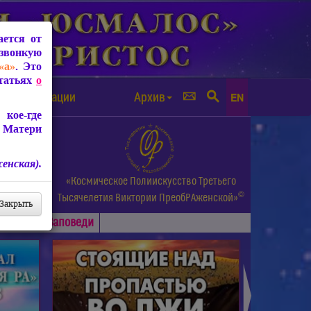
ется от
звонкую
«а»
. Это
Статьях
о
а от чипизации
Архив
EN
кое-где
 Матери
енская).
а.
«Космическое Полиискусство Третьего
©
и др.
Тысячелетия
Виктории ПреобРАженской»
Закрыть
Основные
Заповеди
►