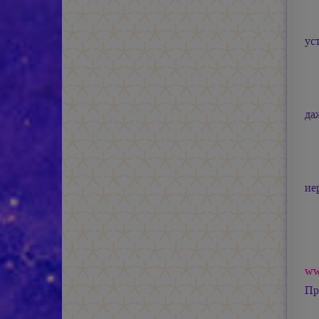
ус
да
ие
ww
Пр