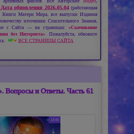
де архивных файлов. Все Авторские
Видео
,
Дата обновления 2026.05.04
:
(работающая
), Книги Матери Мира, все выпуски Издания
овечеству източники Спасительного Знания,
кже с Сайта — на страницах:
«Скачивание
ния без Интернета»
. Пожалуйста, обновите
есь:
ВСЕ СТРАНИЦЫ САЙТА
. Вопросы и Ответы. Часть 61
13:43