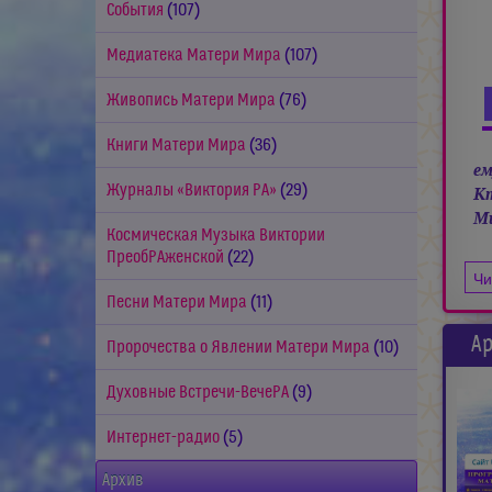
События
(107)
Медиатека Матери Мира
(107)
Живопись Матери Мира
(76)
Книги Матери Мира
(36)
ем
Журналы «Виктория РА»
(29)
Кт
Ми
Космическая Музыка Виктории
ПреобРАженской
(22)
Чи
Песни Матери Мира
(11)
Ар
Пророчества о Явлении Матери Мира
(10)
Духовные Встречи-ВечеРА
(9)
Интернет-радио
(5)
Архив