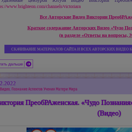
Удалённые цензурой Ютуба Видео Виктории ПреобРАж
ps://www.brighteon.com/channels/victoriara
Все Авторские Видео Виктории ПреобРАжен
Краткое содержание Авторских Видео «Чудо По
(в разделе «Ответы на вопросы, 20
СКАЧИВАНИЕ МАТЕРИАЛОВ САЙТА И ВСЕХ АВТОРСКИХ ВИДЕО 
тать дальше
12.2022
Видео
,
Познание Аспектов Учения Матери Мира
иктория ПреобРАженская. «Чудо Познания»
(Видео)