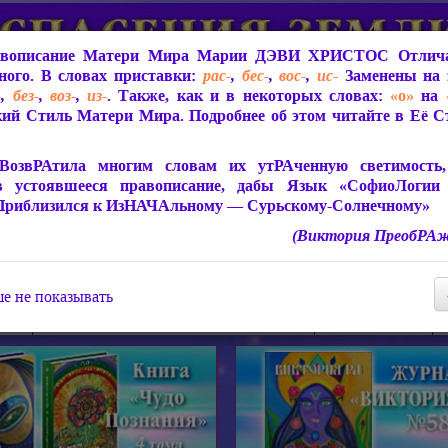
вописание Матери Мира
Марии ДЭВИ ХРИСТОС
Отлича
ого. В словах приставки:
рас-
,
бес-
,
вос-
,
ис-
Заменены на 
-
,
без-
,
воз-
,
из-
. Также, как и в некоторых словах:
«о»
на
ий Стиль Матери Мира. Подробнее об этом читайте в Её 
 Мира
О ПрогРАмме «ЮСМАЛОС»
Библиотека
Защит
ВозвРАтила многим словам их утРАченную светимость, 
в устоявшееся правописание, дабы Язык «СофиоЛогии
Приблизился к ИзНАЧАльному — Сурьскому-Солнечному»
(Виктория ПреобРАж
СофиоЛогия Матери Мира
Живое Слово Матери Мир
Статьи, Книги, Видео, Аудио 
е не показывать
ира
Пророчества о Явлении Матери Мира
Молитва Света