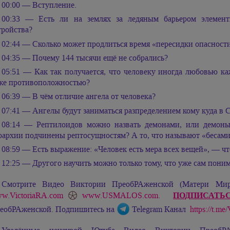
00:00 — Вступление.
00:33 — Есть ли на землях за ледяным барьером элементы
тройства?
02:44 — Сколько может продлиться время «пересидки опасност
04:35 — Почему 144 тысячи ещё не собрались?
05:51 — Как так получается, что человеку иногда любовью каж
же противоположностью?
06:39 — В чём отличие ангела от человека?
07:41 — Ангелы будут заниматься разпределением кому куда в 
08:14 — Рептилоидов можно назвать демонами, или демоны
рархии подчинены рептосущностям? А то, что называют «бесами»
08:59 — Есть выражение: «Человек есть мера всех вещей», — чт
12:25 — Другого научить можно только тому, что уже сам пони
Смотрите Видео Виктории ПреобРАженской (Матери М
ПОДПИСАТЬ
w.VictoriaRA.com
www.USMALOS.com
.
еобРАженской. Подпишитесь на
Telegram Канал
https://t.m