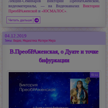
Лекций-Семинаров Виктории ПреобРАженской,
видеоматериалы, — на Видеоканалах
Виктории
ПреобРАженской
и
«ЮСМАЛОС»
.
Читать дальше
04.12.2019
Темы:
Видео
,
Медиатека Матери Мира
В.ПреобРАженская, о Дуате и точке
бифуркации
02:11