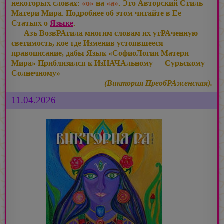
некоторых словах:
«о»
на
«а»
. Это Авторский Стиль
Матери Мира. Подробнее об этом читайте в Её
Статьях о
Языке
.
Азъ ВозвРАтила многим словам их утРАченную
светимость, кое-где Изменив устоявшееся
правописание, дабы Язык «СофиоЛогии Матери
Мира» Приблизился к ИзНАЧАльному — Сурьскому-
Солнечному»
(Виктория ПреобРАженская).
11.04.2026