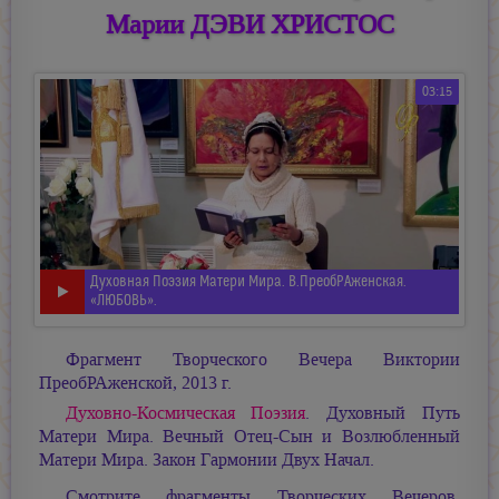
Марии ДЭВИ ХРИСТОС
03:15
Духовная Поэзия Матери Мира. В.ПреобРАженская.
«ЛЮБОВЬ».
Фрагмент Творческого Вечера Виктории
ПреобРАженской, 2013 г.
Духовно-Космическая Поэзия
. Духовный Путь
Матери Мира. Вечный Отец-Сын и Возлюбленный
Матери Мира. Закон Гармонии Двух Начал.
Смотрите фрагменты Творческих Вечеров,