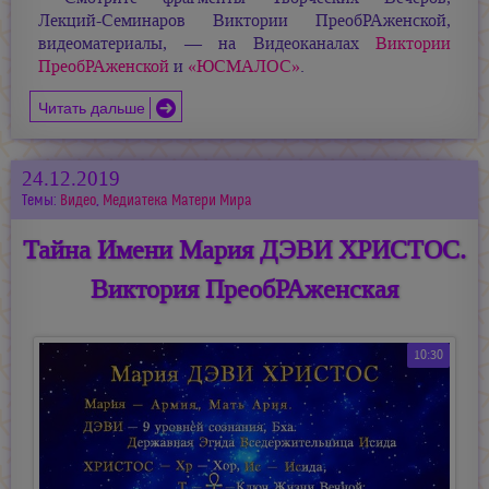
Лекций-Семинаров Виктории ПреобРАженской,
видеоматериалы, — на Видеоканалах
Виктории
ПреобРАженской
и
«ЮСМАЛОС»
.
Читать дальше
24.12.2019
Темы:
Видео
,
Медиатека Матери Мира
Тайна Имени Мария ДЭВИ ХРИСТОС.
Виктория ПреобРАженская
10:30