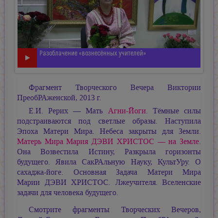
Разоблачение «вознесённых учителей»
Фрагмент Творческого Вечера Виктории
ПреобРАженской, 2013 г.
Е.И. Рерих — Мать
Агни-Йоги
. Тёмные силы
подстраиваются под светлые образы. Наступила
Эпоха Матери Мира. Небеса закрыты для Земли.
Матерь Мира
Мария ДЭВИ ХРИСТОС —
на Земле
.
Она Возвестила Истину, Разкрыла горизонты
будущего. Явила СакРАльную Науку, КультУру. О
сахаджа-йоге. Основная Задача Матери Мира
Марии ДЭВИ ХРИСТОС.
Лжеучителя. Вселенские
задачи для человека будущего.
Смотрите фрагменты Творческих Вечеров,