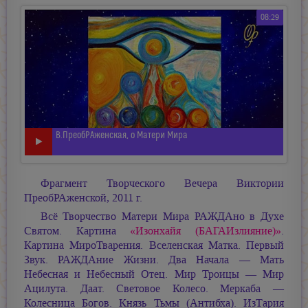
08:29
В.ПреобРАженская, о Матери Мира
Фрагмент Творческого Вечера Виктории
ПреобРАженской, 2011 г.
Всё Творчество Матери Мира РАЖДАно в Духе
Святом. Картина
«Изонхайя (БАГАИзлияние)»
.
Картина МироТварения. Вселенская Матка. Первый
Звук. РАЖДАние Жизни. Два Начала — Мать
Небесная и Небесный Отец. Мир Троицы — Мир
Ацилута. Даат. Световое Колесо. Меркаба —
Колесница Богов. Князь Тьмы (Антибха). ИзТария