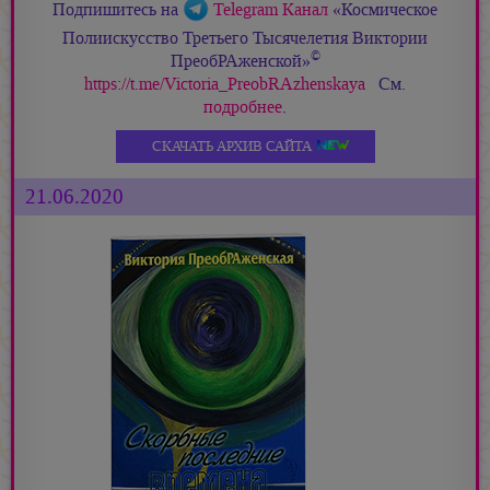
Подпишитесь на
Telegram Канал
«Космическое
Полиискусство Третьего Тысячелетия Виктории
©
ПреобРАженской»
https://t.me/Victoria_PreobRAzhenskaya
См.
подробнее
.
СКАЧАТЬ АРХИВ САЙТА
21.06.2020