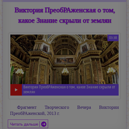
Виктория ПреобРАженская о том,
какое Знание скрыли от землян
03:38
Виктория ПреобРАженская о том, какое Знание скрыли от
землян
Фрагмент Творческого Вечера Виктории
ПреобРАженской, 2013 г.
Читать дальше