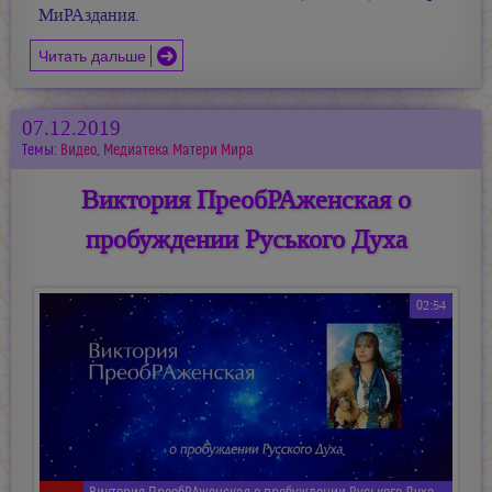
МиРАздания.
Читать дальше
07.12.2019
Темы:
Видео
,
Медиатека Матери Мира
Виктория ПреобРАженская о
пробуждении Руського Духа
02:54