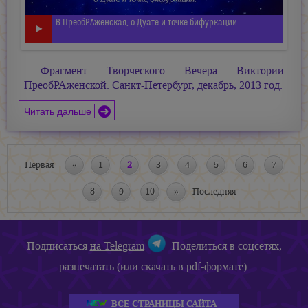
В.ПреобРАженская, о Дуате и точке бифуркации.
Фрагмент Творческого Вечера Виктории
ПреобРАженской. Санкт-Петербург, декабрь, 2013 год.
Читать дальше
Первая
«
1
2
3
4
5
6
7
8
9
10
»
Последняя
Подписаться
на Telegram
Поделиться в соцсетях,
разпечатать (или скачать в pdf-формате):
ВСЕ СТРАНИЦЫ САЙТА