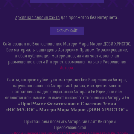
:
Архивная версия Сайта
для просмотра без Интернета
СКАЧАТЬ САЙТ
Сайт создан по Благословению Матери Мира Марии ДЭВИ ХРИСТОС.
Все материалы защищены Авторским Правом. Тиражирование,
любая публикация материалов, или их части, включая
размещение в сети Интернет, возможны только с Разрешения
Автора
.
Сайты, которые публикуют материалы без Разрешения Автора,
нарушают закон об Авторских Правах, и их деятельность
направлена на дискредитацию Автора и Её Идеи, они все
являются ложными и не имеют никакого отношения к Автору и Её
«ПрогРАмме Фохатизации и Спасения Земли
«ЮСМАЛОС» Матери Мира Марии ДЭВИ ХРИСТОС»
.
Приглашаем посетить Авторский Сайт Виктории
ПреобРАженской
«Космическое Полиискусство Третьего Тысячелетия Виктории