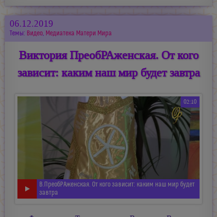
06.12.2019
Темы:
Видео
,
Медиатека Матери Мира
Виктория ПреобРАженская. От кого
зависит: каким наш мир будет завтра
02:10
В.ПреобРАженская. От кого зависит: каким наш мир будет
завтра