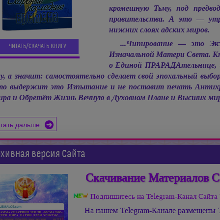
кромешную Тьму, под предво
правительства. А это — ут
нижних слоях адских миров.
...Чипирование — это Эк
ЧИТАТЬ/СКАЧАТЬ КНИГУ
Изначальной Матери Света. Кто
о Единой ПРАРАДАтельнице, 
у, а значит: самостоятельно сделает свой эпохальный выбор,
о выдержит это Изпытание и не поставит печать Антих
ра и Обретёт Жизнь Вечную в Духовном Плане и Высших ми
тать дальше
хивная версия Сайта
Скачивание Материалов С
Подпишитесь на Telegram-Канал Сай
На нашем Telegram-Канале размещены