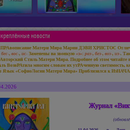
креплённые новости
«ПРАвописание Матери Мира
Марии ДЭВИ ХРИСТОС
Отлич
,
бес-
,
вос-
,
ис-
Заменены на звонкую
«з»
:
раз-
,
без-
,
воз-
,
из-
.
Так
Авторский Стиль Матери Мира. Подробнее об этом читайте 
Азъ ВозвРАтила многим словам их утРАченную светимость, ко
ы Язык «СофиоЛогии Матери Мира» Приблизился к ИзНАЧА
04.2026
Журнал «Викт
(обновлё
11.04.2026, в Ден