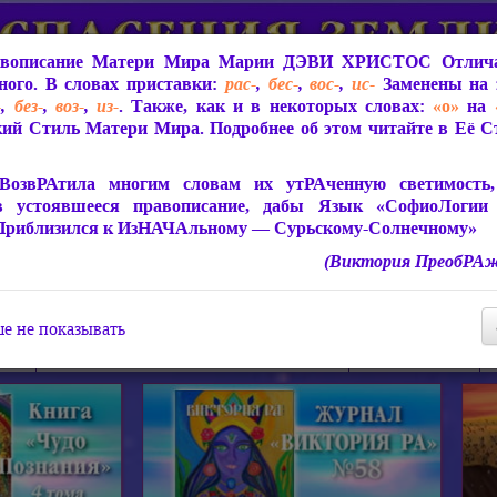
вописание Матери Мира
Марии ДЭВИ ХРИСТОС
Отлича
ого. В словах приставки:
рас-
,
бес-
,
вос-
,
ис-
Заменены на 
-
,
без-
,
воз-
,
из-
. Также, как и в некоторых словах:
«о»
на
ий Стиль Матери Мира. Подробнее об этом читайте в Её 
 Мира
О ПрогРАмме «ЮСМАЛОС»
Библиотека
Защит
ВозвРАтила многим словам их утРАченную светимость, 
в устоявшееся правописание, дабы Язык «СофиоЛогии
Приблизился к ИзНАЧАльному — Сурьскому-Солнечному»
(Виктория ПреобРАж
СофиоЛогия Матери Мира
Живое Слово Матери Мир
Статьи, Книги, Видео, Аудио 
е не показывать
ира
Пророчества о Явлении Матери Мира
Молитва Света