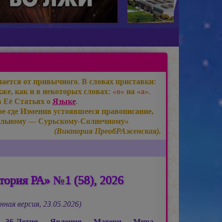
ается от привычного. В словах приставки:
же, как и в некоторых словах:
«о»
на
«а»
.
в Её Статьях о
Языке
.
е-где Изменив устоявшееся правописание,
льному — Сурьскому-Солнечному»
(Виктория ПреобРАженская).
ория РА» №1 (58), 2026
нная версия, 23.05.2026)
ь 36-Летия Явления Матери Мира