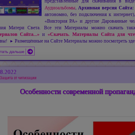
представленные для скачивания в ви
Аудиоальбомы
,
Архивная версия Сайта
автономно, без подключения к интернет
«Виктория РА» и другие Дарованные чел
ния Матери Света. Все эти Материалы можно скачать та
ериалов Сайта...»
и
«Скачать. Материалы Сайта для чте
ивы!
Размещённые на Сайте Материалы можно посмотреть зд
►
тать дальше
08.2022
Защита от чипизации
Особенности современной пропаган