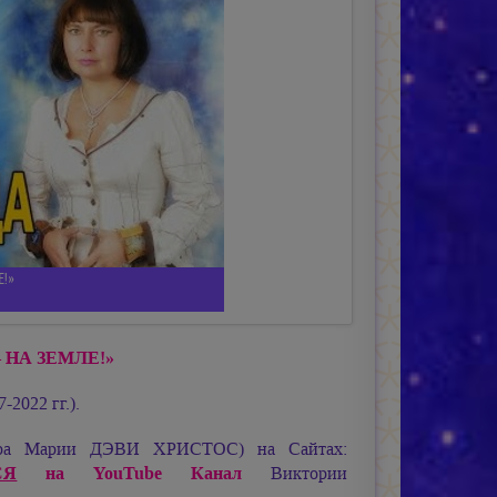
Е!»
НА ЗЕМЛЕ!»
2022 гг.).
ира
Марии ДЭВИ ХРИСТОС
) на Сайтах:
СЯ
на YouTube Канал
Виктории