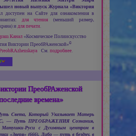
ышел новый выпуск Журнала «Виктория
 доступен на Сайте для ознакомления в
риантах:
для чтения
(меньший размер,
крана) и
для печати
.
gram Канал
«Космическое Полиискусство
©
етия Виктории ПреобРАженской»
ia_PreobRAzhenskaya
См.
подробнее
.
Виктории ПреобРАженской
последние времена»
 Путь Света, Который Указывает Матерь
С, —
Путь ПРЕОБРАЖЕНИЯ Сознания,
 Матушки-Руси с Духовным центром в
и «Зверя» (666). Либо — путь в бездну, в