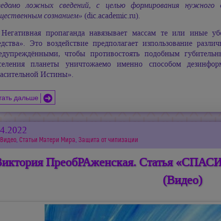
ведомо ложных сведений, с целью формирования нужного 
щественным сознанием»
(dic.academic.ru).
Негативная пропаганда навязывает массам те или иные уб
едства». Это воздействие предполагает изпользование разл
едупреждёнными, чтобы противостоять подобным губительн
селения планеты уничтожаемо именно способом дезинфо
асительной Истины».
тать дальше
04.2022
Видео
,
Статьи Матери Мира
,
Защита от чипизации
Виктория ПреобРАженская. Статья «СП
(Видео)