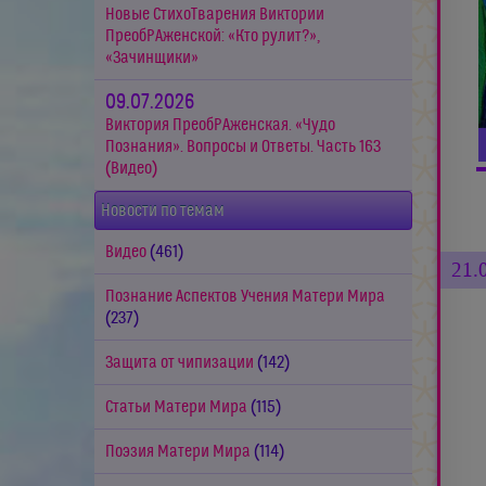
Новые СтихоТварения Виктории
ПреобРАженской: «Кто рулит?»,
«Зачинщики»
09.07.2026
Виктория ПреобРАженская. «Чудо
Познания». Вопросы и Ответы. Часть 163
(Видео)
Новости по темам
Видео
(461)
21.
Познание Аспектов Учения Матери Мира
(237)
Защита от чипизации
(142)
Статьи Матери Мира
(115)
Поэзия Матери Мира
(114)