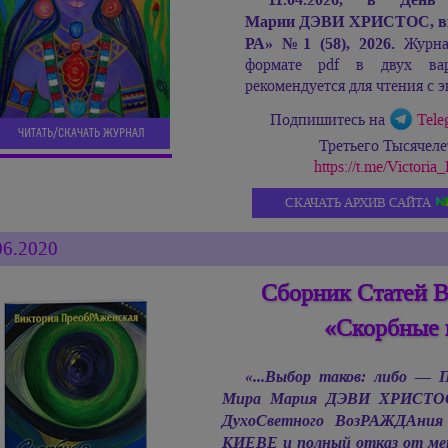
Марии ДЭВИ ХРИСТОС,
в
РА»
№
1 (58), 2026.
Журнал
формате pdf в двух ва
рекомендуется для чтения с э
Подпишитесь на
Tele
ЧИТАТЬ/СКАЧАТЬ ЖУРНАЛ
Третьего Тысячел
https://t.me/Victor
СКАЧАТЬ АРХИВ САЙТА
06.2020
Сборник Статей 
«Скорбные 
«...Выбор таков: либо —
Мира
Мария ДЭВИ ХРИСТО
ДухоСветного ВозРАЖДАния
КИЕВЕ и полный отказ от метк