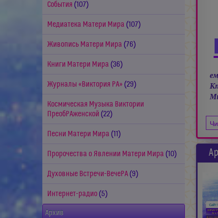
События
(107)
Медиатека Матери Мира
(107)
Живопись Матери Мира
(76)
Книги Матери Мира
(36)
ем
Журналы «Виктория РА»
(29)
Кт
Ми
Космическая Музыка Виктории
ПреобРАженской
(22)
Чи
Песни Матери Мира
(11)
Ар
Пророчества о Явлении Матери Мира
(10)
Духовные Встречи-ВечеРА
(9)
Интернет-радио
(5)
Архив