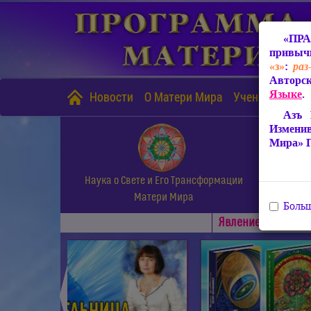
«ПРА
привычн
«з»
:
раз
Авторск
Языке
.
Новости
О Матери Мира
Учение Матери
Азъ 
Измени
Мира» 
Наука о Свете и Его Трансформации
Матери Мира
Больш
Явлениe Матери М
◄