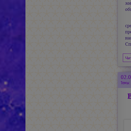
за
об
ср
пр
на
Сп
Чи
02.
Темы: