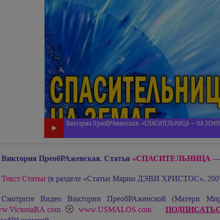
Виктория ПреобРАженская. «СПАСИТЕЛЬНИЦА — НА ЗЕМЛ
Виктория ПреобРАженская. Статья
«СПАСИТЕЛЬНИЦА — 
Текст Статьи
(в разделе «Статьи Марии ДЭВИ ХРИСТОС», 2007-
Смотрите Видео Виктории ПреобРАженской (Матери М
ПОДПИСАТЬ
w.VictoriaRA.com
www.USMALOS.com
.