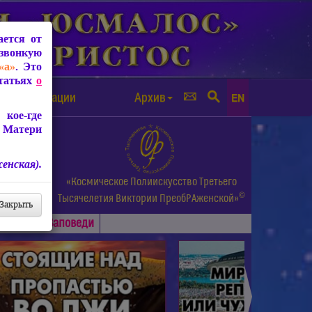
ется от
звонкую
«а»
. Это
Статьях
о
а от чипизации
Архив
EN
кое-где
 Матери
енская).
а.
«Космическое Полиискусство Третьего
©
и др.
Тысячелетия
Виктории ПреобРАженской»
Закрыть
Основные
Заповеди
►