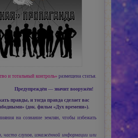
тво и тотальный контроль»
размещена статья.
Предупреждён — значит вооружён!
ать правды, и тогда правда сделает вас
абодными» (док. фильм «Дух времени»).
ияния на сознание землян, чтобы избежать
, часто слухов, изкажённой информации или