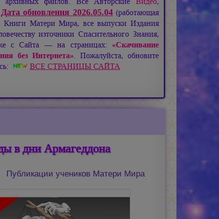
де архивных файлов. Все Авторские
Видео
,
Дата обновления 2026.05.04
:
(работающая
), Книги Матери Мира, все выпуски Издания
овечеству източники Спасительного Знания,
кже с Сайта — на страницах:
«Скачивание
ния без Интернета»
. Пожалуйста, обновите
есь:
ВСЕ СТРАНИЦЫ САЙТА
ды в дни Армагеддона
Публикации учеников Матери Мира