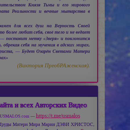
дительством Князя Тьмы и его мирового
рата Реальности и вечные мытарства в
замен для всех душ на Верность Своей
 более любит себя, своё тело и не ведает
— поставит метку «Зверя» и поклонится
 обрекая себя на мучения в адских мирах.
риста, — Будет Озарён Светами Матери
рах»
(Виктория ПреобРАженская).
айта и всех Авторских Видео
https://t.me/usmalos
та USMALOS.com —
 Труды Матери Мира
Марии ДЭВИ ХРИСТОС,