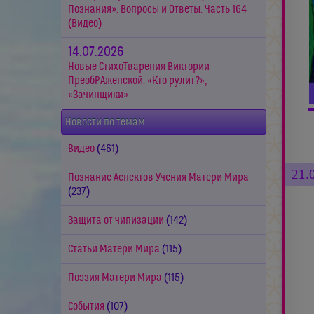
Познания». Вопросы и Ответы. Часть 164
(Видео)
14.07.2026
Новые СтихоТварения Виктории
ПреобРАженской: «Кто рулит?»,
«Зачинщики»
Новости по темам
Видео
(461)
21.
Познание Аспектов Учения Матери Мира
(237)
Защита от чипизации
(142)
Статьи Матери Мира
(115)
Поэзия Матери Мира
(115)
События
(107)