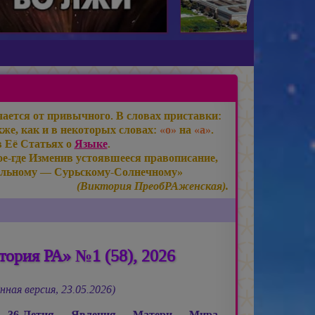
ается от привычного. В словах приставки:
же, как и в некоторых словах:
«о»
на
«а»
.
в Её Статьях о
Языке
.
е-где Изменив устоявшееся правописание,
льному — Сурьскому-Солнечному»
(Виктория ПреобРАженская).
ория РА» №1 (58), 2026
нная версия, 23.05.2026)
ь 36-Летия Явления Матери Мира