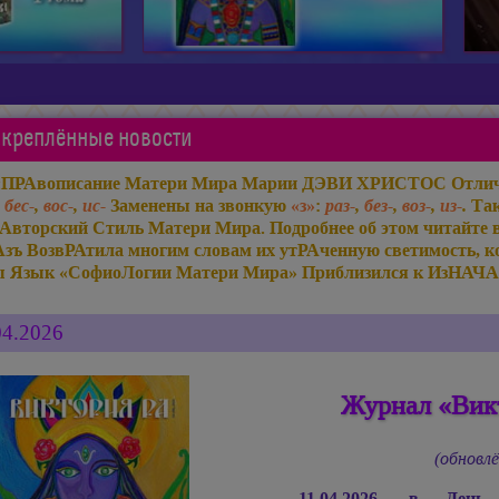
креплённые новости
«ПРАвописание Матери Мира
Марии ДЭВИ ХРИСТОС
Отлич
,
бес-
,
вос-
,
ис-
Заменены на звонкую
«з»
:
раз-
,
без-
,
воз-
,
из-
.
Так
Авторский Стиль Матери Мира. Подробнее об этом читайте 
Азъ ВозвРАтила многим словам их утРАченную светимость, ко
ы Язык «СофиоЛогии Матери Мира» Приблизился к ИзНАЧА
04.2026
Журнал «Викт
(обновлё
11.04.2026, в Ден