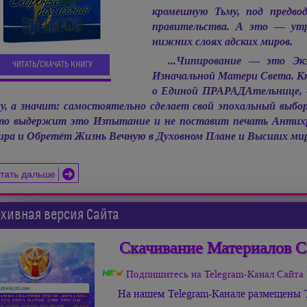
кромешную Тьму, под предво
правительства. А это — ут
нижних слоях адских миров.
...Чипирование — это Эк
ЧИТАТЬ/СКАЧАТЬ КНИГУ
Изначальной Матери Света. Кто
о Единой ПРАРАДАтельнице, 
у, а значит: самостоятельно сделает свой эпохальный выбор,
о выдержит это Изпытание и не поставит печать Антих
ра и Обретёт Жизнь Вечную в Духовном Плане и Высших ми
тать дальше
хивная версия Сайта
Скачивание Материалов С
Подпишитесь на Telegram-Канал Сай
На нашем Telegram-Канале размещены