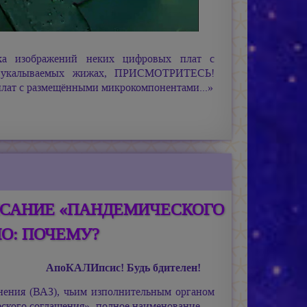
изображений неких цифровых плат с
в укалываемых жижах, ПРИСМОТРИТЕСЬ!
лат с размещёнными микрокомпонентами...»
ИСАНИЕ «ПАНДЕМИЧЕСКОГО
О: ПОЧЕМУ?
АпоКАЛИпсис! Будь бдителен!
анения (ВАЗ), чьим изполнительным органом
еского соглашения», полное наименование —