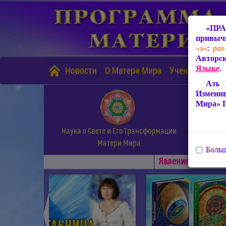
«ПРА
привычн
«з»
:
раз
Авторск
Языке
.
Новости
О Матери Мира
Учение Матери
Азъ 
Измени
Мира» 
Наука о Свете и Его Трансформации
Матери Мира
Больш
Явлениe Матери М
◄