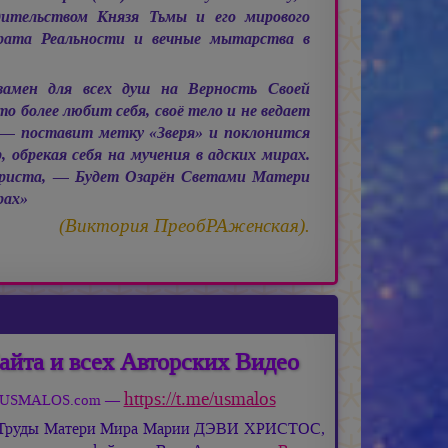
дительством Князя Тьмы и его мирового
рата Реальности и вечные мытарства в
замен для всех душ на Верность Своей
 более любит себя, своё тело и не ведает
— поставит метку «Зверя» и поклонится
 обрекая себя на мучения в адских мирах.
риста, — Будет Озарён Светами Матери
рах»
(Виктория ПреобРАженская).
айта и всех Авторских Видео
https://t.me/usmalos
та USMALOS.com —
 Труды Матери Мира
Марии ДЭВИ ХРИСТОС,