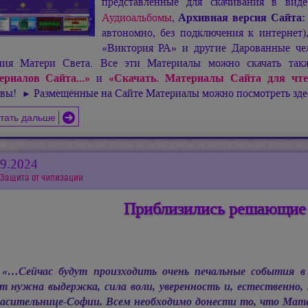
представленные для скачивания в ви
Аудиоальбомы
,
Архивная версия Сайта
автономно, без подключения к интернет
«Виктория РА» и другие Дарованные чел
ния Матери Света. Все эти Материалы можно скачать та
ериалов Сайта...»
и
«Скачать. Материалы Сайта для чте
ивы!
Размещённые на Сайте Материалы можно посмотреть зд
►
тать дальше
09.2024
Защита от чипизации
Приблизились решающие
«…Сейчас будут произходить очень печальные события в
т нужна выдержка, сила воли, уверенность и, естественно, 
асительнице-Софии. Всем необходимо донести то, что Мат