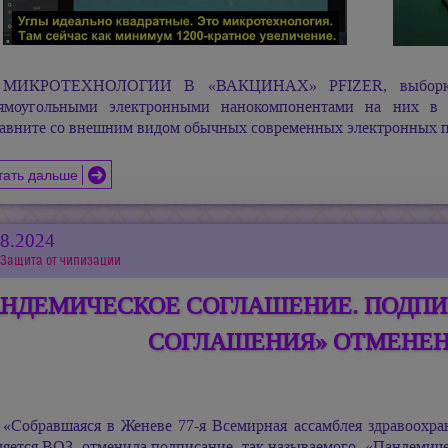
МИКРОТЕХНОЛОГИИ В «ВАКЦИНАХ» PFIZER, выборка 
ямоугольными электронными нанокомпонентами на них 
авните со внешним видом обычных современных электронных п
тать дальше
08.2024
Защита от чипизации
НДЕМИЧЕСКОЕ СОГЛАШЕНИЕ. ПОДП
СОГЛАШЕНИЯ» ОТМЕНЕН
«Собравшаяся в Женеве 77-я Всемирная ассамблея здравоохр
ляется ВОЗ, отменила подписание, так называемого, «Пандемич