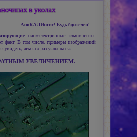
ночипах в уколах
АпоКАЛИпсис! Будь бдителен!
тизирующие
наноэлектронные компоненты.
от факт. В том числе, примеры изображений
з увидеть, чем сто раз услышать».
КРАТНЫМ УВЕЛИЧЕНИЕМ.