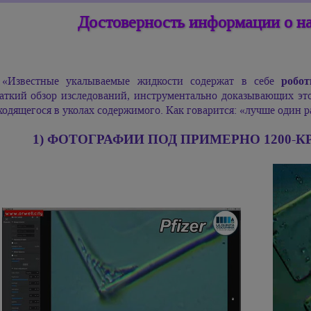
Достоверность информации о на
робо
«Известные укалываемые жидкости содержат в себе
аткий обзор изследований, инструментально доказывающих эт
ходящегося в уколах содержимого. Как говарится: «лучше один ра
1) ФОТОГРАФИИ ПОД ПРИМЕРНО 1200-