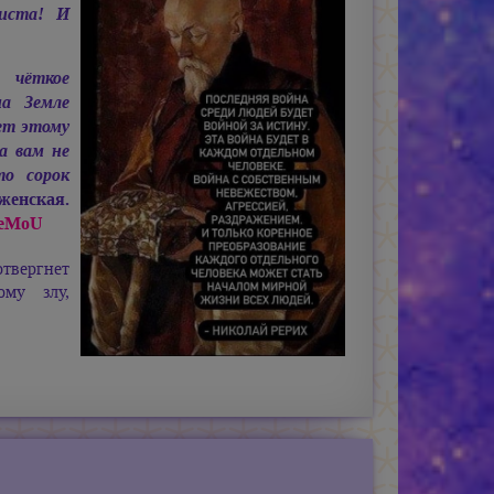
иста! И
 чёткое
а Земле
ет этому
а вам не
то сорок
енская.
SeMoU
твергнет
ому злу,