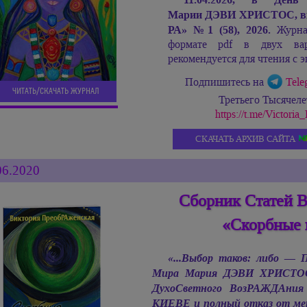
Марии ДЭВИ ХРИСТОС,
в
РА»
№
1 (58), 2026.
Журнал
формате pdf в двух ва
рекомендуется для чтения с э
Подпишитесь на
Tele
ЧИТАТЬ/СКАЧАТЬ ЖУРНАЛ
Третьего Тысячел
https://t.me/Victor
СКАЧАТЬ АРХИВ САЙТА
06.2020
Сборник Статей 
«Скорбные 
«...Выбор таков: либо —
Мира
Мария ДЭВИ ХРИСТО
ДухоСветного ВозРАЖДАния
КИЕВЕ и полный отказ от метк