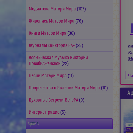
Медиатека Матери Мира
(107)
Живопись Матери Мира
(76)
Книги Матери Мира
(36)
Журналы «Виктория РА»
(29)
ем
Кт
Космическая Музыка Виктории
Ми
ПреобРАженской
(22)
Чи
Песни Матери Мира
(11)
Пророчества о Явлении Матери Мира
(10)
Ар
Духовные Встречи-ВечеРА
(9)
Интернет-радио
(5)
Архив