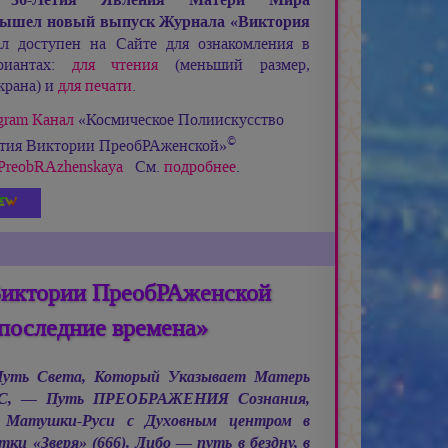
ышел новый выпуск Журнала «Виктория
 доступен на Сайте для ознакомления в
риантах:
для чтения
(меньший размер,
крана) и
для печати
.
gram Канал
«Космическое Полиискусство
©
етия Виктории ПреобРАженской»
ia_PreobRAzhenskaya
См.
подробнее
.
Виктории ПреобРАженской
последние времена»
 Путь Света, Который Указывает Матерь
С, —
Путь ПРЕОБРАЖЕНИЯ Сознания,
 Матушки-Руси с Духовным центром в
и «Зверя» (666). Либо — путь в бездну, в