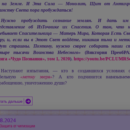
на Земле. И Эта Сила — Монолит, Щит от Антихр
инству Света пора пробуждаться!
Нужно пробуждать сознание землян. И дать им
едставление об ИзТочнике их Спасения. О том, что н
ебывает Спасительница — Матерь Мира, Которая Есть Св
ру, и, если вы в Этот Свет войдёте, никакая тьма и метк
дут страшны. Поэтому, нужно скорее собирать наши с
(Виктория ПреобРАж
тыре тысячи Воинства Небесного»
ига «Чудо Познания», том 1, 2020
).
https://youtu.be/PCLUMR
Наступают изпытания, — кто в создавшихся условиях о
бельную
«метку зверя»
? А кто подчинится навязываем
рабощению, уничтожению души?
тать дальше
08.2024
Защита от чипизации