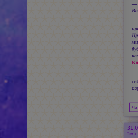
— 
Во
пр
Пр
ми
бу
че
Кн
ги
по
Чи
31.
Темы: