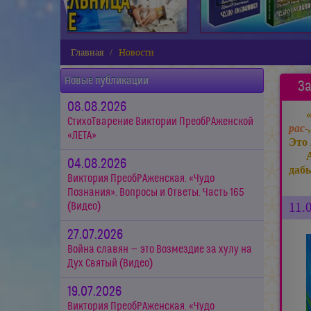
Главная
Новости
Новые публикации
За
08.08.2026
СтихоТварение Виктории ПреобРАженской
рас-
«ЛЕТА»
Это 
04.08.2026
даб
Виктория ПреобРАженская. «Чудо
Познания». Вопросы и Ответы. Часть 165
11.
(Видео)
27.07.2026
Война славян — это Возмездие за хулу на
Дух Святый (Видео)
19.07.2026
Виктория ПреобРАженская. «Чудо