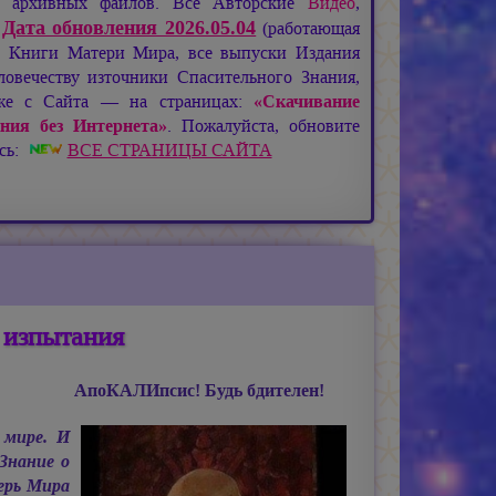
де архивных файлов. Все Авторские
Видео
,
Дата обновления 2026.05.04
:
(работающая
), Книги Матери Мира, все выпуски Издания
овечеству източники Спасительного Знания,
кже с Сайта — на страницах:
«Скачивание
ния без Интернета»
. Пожалуйста, обновите
есь:
ВСЕ СТРАНИЦЫ САЙТА
 изпытания
АпоКАЛИпсис! Будь бдителен!
 мире. И
Знание о
ерь Мира