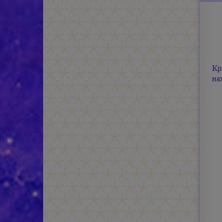
Кр
на