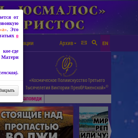
ется от
звонкую
«а»
. Это
Статьях
о
а от чипизации
Архив
EN
кое-где
 Матери
енская).
а.
«Космическое Полиискусство Третьего
©
и др.
Тысячелетия
Виктории ПреобРАженской»
Закрыть
Основные
Заповеди
►