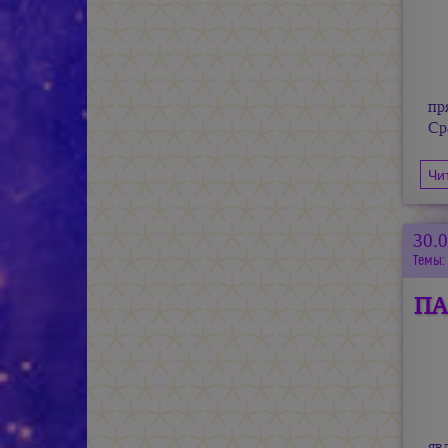
пр
Ср
Чи
30.
Темы:
ПА
яв