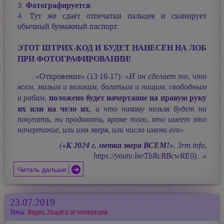
Фотографируется
3.
.
4. Тут же сдаёт отпечатки пальцев и сканирует
обычный бумажный паспорт.
ЭТОТ ШТРИХ-КОД И БУДЕТ НАНЕСЁН НА ЛОБ
ПРИ ФОТОГРАФИРОВАНИИ!
...«Откровение» (13:16-17):
«И он сделает то, что
всем, малым и великим, богатым и нищим, свободным
положено будет начертание на правую руку
и рабам,
их или на чело их
, и что никому нельзя будет ни
покупать, ни продавать, кроме того, кто имеет это
начертание, или имя зверя, или число имени его».
(
«К 2024 г. метка зверя ВСЕМ!»
, 3rm.info,
https://youtu.be/TbRcRBcwRE0)
...»
Читать дальше
23.07.2019
Темы:
Видео
,
Защита от чипизации