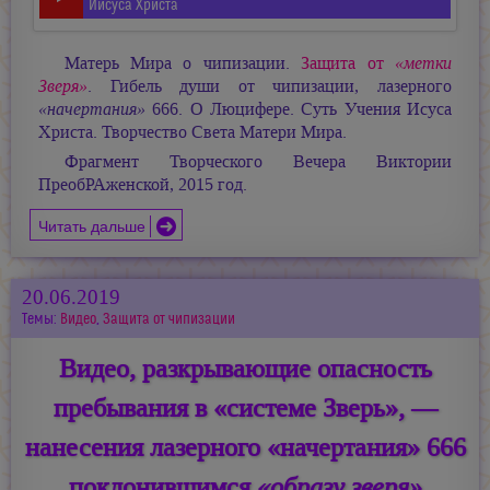
Иисуса Христа
Матерь Мира о чипизации.
Защита от
«метки
Зверя»
. Гибель души от чипизации, лазерного
«начертания»
666. О Люцифере. Суть Учения Исуса
Христа. Творчество Света Матери Мира.
Фрагмент Творческого Вечера Виктории
ПреобРАженской, 2015 год.
Читать дальше
20.06.2019
Темы:
Видео
,
Защита от чипизации
Видео, разкрывающие опасность
пребывания в «системе Зверь», —
нанесения лазерного «начертания» 666
поклонившимся
«образу зверя»