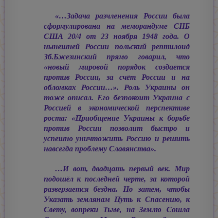
«…Задача разчленения России была
сформулирована на меморандуме СНБ
США 20/4 от 23 ноября 1948 года. О
нынешней России польский рептилоид
Зб.Бжезинский прямо говарил, что
«новый мировой порядок создаётся
против России, за счёт России и на
обломках России…». Роль Украины он
тоже описал. Его безпокоит Украина с
Россией в экономической перспективе
роста: «Приобщение Украины к борьбе
против России позволит быстро и
успешно уничтожить Россию и решить
навсегда проблему Славянства».
…И вот, двадцать первый век. Мир
подошёл к последней черте, за которой
разверзается бездна. Но затем, чтобы
Указать землянам Путь к Спасению, к
Свету, вопреки Тьме, на Землю Сошла