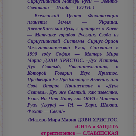
Сириусианская Матерь Руси — Звента-
Свентана — Исида — СОТИс!
Вселенский Центр Фохатизации
планеты Земля — Украина.
ДревнеКиевская Русь, с центром в Киеве
— Матушке горадов Руських. Сюда из
Сириусианской Системы Сириус-Орион
Межгалактической Руси, Снизошла в
1990 году София — Матерь Мира
Мария ДЭВИ ХРИСТОС.
«Дух Истины,
Дух Святый, Утешительница», о
Которой Говарил Исус Христос,
Предвещая Её Предстоящее Явление, или
Своё Второе Пришествие в «Духе
Святом». Дух же Святый, как известно,
Есть Ни Что Иное, как ОбРАз Матери:
Руах (Ахура) — РА — Хари, Шакти,
Фохат — Свет!»
(Матерь Мира
Мария ДЭВИ ХРИСТОС.
«СИЛА и ЗАЩИТА
от рептилоидов — СЛАВЯНСКАЯ