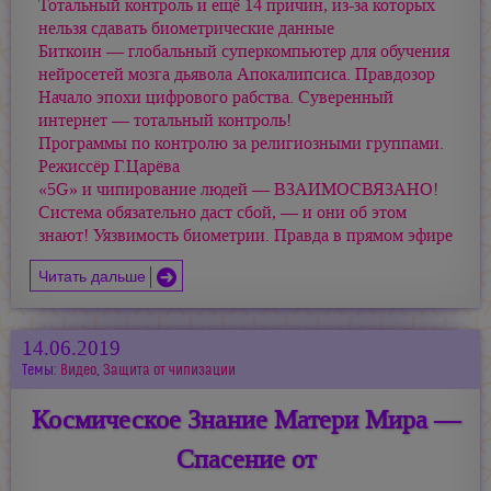
Тотальный контроль и ещё 14 причин, из-за которых
нельзя сдавать биометрические данные
Биткоин — глобальный суперкомпьютер для обучения
нейросетей мозга дьявола Апокалипсиса. Правдозор
Начало эпохи цифрового рабства. Суверенный
интернет — тотальный контроль!
Программы по контролю за религиозными группами.
Режиссёр Г.Царёва
«5G» и чипирование людей — ВЗАИМОСВЯЗАНО!
Система обязательно даст сбой, — и они об этом
знают! Уязвимость биометрии. Правда в прямом эфире
Читать дальше
14.06.2019
Темы:
Видео
,
Защита от чипизации
Космическое Знание Матери Мира —
Спасение от