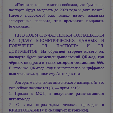
«Помните, как … власти сообщали, что бумажные
паспорта будут выдавать до 2028 года и даже позже?
Ничего подобного! Как только начнут выдавать
так прекратят выдавать
электронные паспорта,
бумажные
…
НИ В КОЕМ СЛУЧАЕ НЕЛЬЗЯ СОГЛАШАТЬСЯ
НА СДАЧУ БИОМЕТРИЧЕСКИХ ДАННЫХ И
ПОЛУЧЕНИЕ ЭЛ. ПАСПОРТА И ЭЛ.
На обратной стороне нового эл.
ДОКУМЕНТОВ.
паспорта будет размещен дьявольский QR-код, три
чёрных квадрата в углах которого составляют 666.
цифровое
В этом же QR-коде будет зашифровано и
имя человека
, данное ему Антихристом.
Алгоритм получения дьявольского паспорта (и это
:
уже сейчас начинается (!), — прим. авт.)
получение разпечатанного
1. Приход в МФЦ и
штрих-кода
.
в
2. С этим штрих-кодом человек приходит
КРИПТОКАБИНУ
сканирует штрих-код
и
.