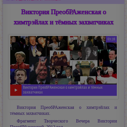
Виктория ПреобРАженская о
химтрэйлах и тёмных захватчиках
03:28
Виктория ПреобРАженская о химтрэйлах и тёмных
захватчиках
Виктория ПреобРАженская о химтрэйлах и
тёмных захватчиках.
Фрагмент Творческого Вечера Виктории