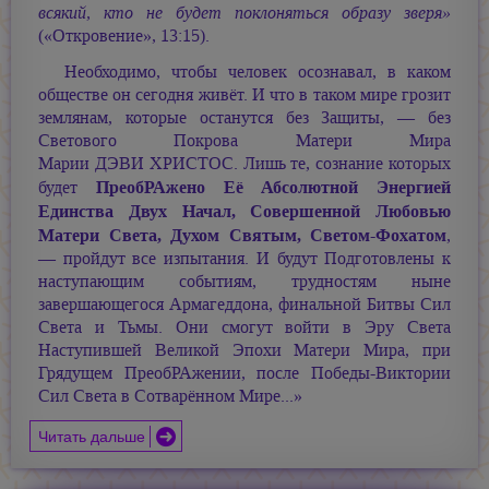
всякий, кто не будет поклоняться образу зверя»
(«Откровение», 13:15).
Необходимо, чтобы человек осознавал, в каком
обществе он сегодня живёт. И что в таком мире грозит
землянам, которые останутся без Защиты, — без
Светового Покрова Матери Мира
Марии ДЭВИ ХРИСТОС.
Лишь те, сознание которых
ПреобРАжено Её Абсолютной Энергией
будет
Единства Двух Начал, Совершенной Любовью
Матери Света, Духом Святым, Светом-Фохатом
,
— пройдут все изпытания. И будут Подготовлены к
наступающим событиям, трудностям ныне
завершающегося Армагеддона, финальной Битвы Сил
Света и Тьмы. Они смогут войти в Эру Света
Наступившей Великой Эпохи Матери Мира, при
Грядущем ПреобРАжении, после Победы-Виктории
Сил Света в Сотварённом Мире...»
Читать дальше