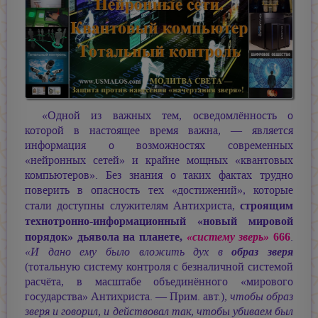
«Одной из важных тем, осведомлённость о
которой в настоящее время важна, — является
информация о возможностях современных
«нейронных сетей» и крайне мощных «квантовых
компьютеров». Без знания о таких фактах трудно
поверить в опасность тех «достижений», которые
строящим
стали доступны служителям Антихриста,
технотронно-информационный «новый мировой
порядок» дьявола на планете,
666
«систему зверь»
.
«И дано ему было вложить дух в
образ зверя
(тотальную систему контроля с безналичной системой
расчёта, в масштабе объединённого «мирового
государства» Антихриста. — Прим. авт.)
, чтобы образ
зверя и говорил, и действовал так, чтобы убиваем был