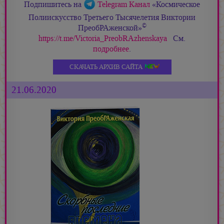
Подпишитесь на
Telegram Канал
«Космическое
Полиискусство Третьего Тысячелетия Виктории
©
ПреобРАженской»
https://t.me/Victoria_PreobRAzhenskaya
См.
подробнее
.
СКАЧАТЬ АРХИВ САЙТА
21.06.2020