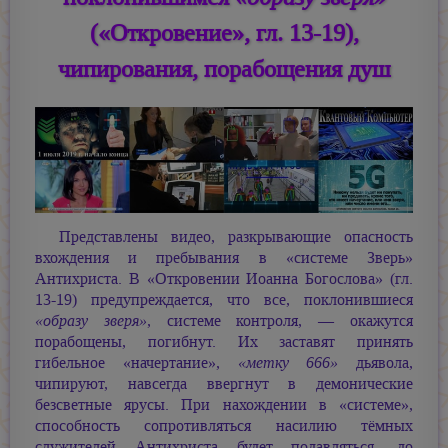
(«Откровение», гл. 13-19),
чипирования, порабощения душ
Представлены видео, разкрывающие опасность
вхождения и пребывания в «системе Зверь»
Антихриста. В «Откровении Иоанна Богослова» (гл.
13-19) предупреждается, что все, поклонившиеся
«образу зверя»
, системе контроля, — окажутся
порабощены, погибнут. Их заставят принять
гибельное «начертание»,
«метку 666»
дьявола,
чипируют, навсегда ввергнут в демонические
безсветные ярусы. При нахождении в «системе»,
способность сопротивляться насилию тёмных
служителей Антихриста будет подавляться, до