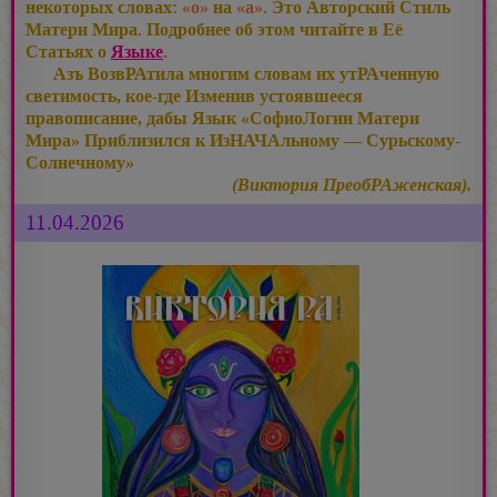
некоторых словах:
«о»
на
«а»
. Это Авторский Стиль
Матери Мира. Подробнее об этом читайте в Её
Статьях о
Языке
.
Азъ ВозвРАтила многим словам их утРАченную
светимость, кое-где Изменив устоявшееся
правописание, дабы Язык «СофиоЛогии Матери
Мира» Приблизился к ИзНАЧАльному — Сурьскому-
Солнечному»
(Виктория ПреобРАженская).
11.04.2026