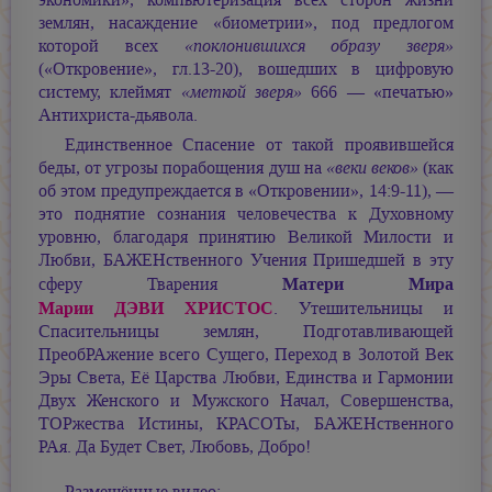
экономики», компьютеризация всех сторон жизни
землян, насаждение «биометрии», под предлогом
которой всех
«поклонившихся образу зверя»
(«Откровение», гл.13-20), вошедших в цифровую
систему, клеймят
«меткой зверя»
666 — «печатью»
Антихриста-дьявола.
Единственное Спасение от такой проявившейся
беды, от угрозы порабощения душ на
«веки веков»
(как
об этом предупреждается в «Откровении», 14:9-11), —
это поднятие сознания человечества к Духовному
уровню, благодаря принятию Великой Милости и
Любви, БАЖЕНственного Учения Пришедшей в эту
Матери Мира
сферу Тварения
Марии ДЭВИ ХРИСТОС
. Утешительницы и
Спасительницы землян, Подготавливающей
ПреобРАжение всего Сущего, Переход в Золотой Век
Эры Света, Её Царства Любви, Единства и Гармонии
Двух Женского и Мужского Начал, Совершенства,
ТОРжества Истины, КРАСОТы, БАЖЕНственного
РАя. Да Будет Свет, Любовь, Добро!