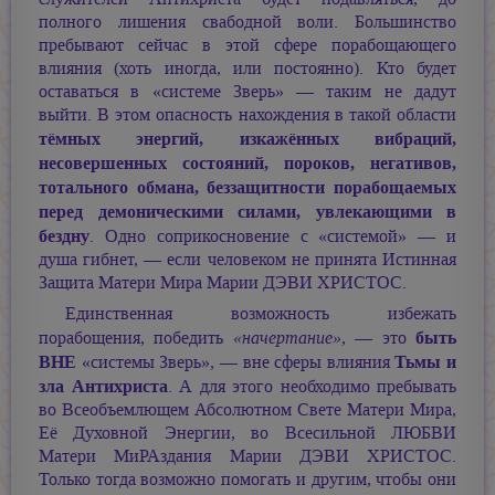
полного лишения свабодной воли. Большинство
пребывают сейчас в этой сфере порабощающего
влияния (хоть иногда, или постоянно). Кто будет
оставаться в «системе Зверь» — таким не дадут
выйти. В этом опасность нахождения в такой области
тёмных энергий, изкажённых вибраций,
несовершенных состояний, пороков, негативов,
тотального обмана, беззащитности порабощаемых
перед демоническими силами, увлекающими в
бездну
. Одно соприкосновение с «системой» — и
душа гибнет, — если человеком не принята Истинная
Защита Матери Мира
Марии ДЭВИ ХРИСТОС.
Единственная возможность избежать
быть
порабощения, победить
«начертание»
, — это
ВНЕ
Тьмы и
«системы Зверь», — вне сферы влияния
зла Антихриста
. А для этого необходимо пребывать
во Всеобъемлющем Абсолютном Свете Матери Мира,
Её Духовной Энергии, во Всесильной ЛЮБВИ
Матери МиРАздания
Марии ДЭВИ ХРИСТОС.
Только тогда возможно помогать и другим, чтобы они