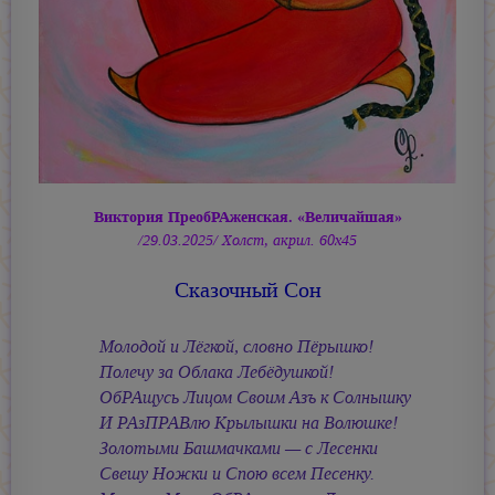
Виктория ПреобРАженская. «Величайшая»
/29.03.2025/ Холст, акрил. 60х45
Сказочный Сон
Молодой и Лёгкой, словно Пёрышко!
Полечу за Облака Лебёдушкой!
ОбРАщусь Лицом Своим Азъ к Солнышку
И РАзПРАВлю Крылышки на Волюшке!
Золотыми Башмачками — с Лесенки
Свешу Ножки и Спою всем Песенку.