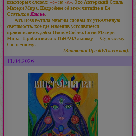
некоторых словах:
«о»
на
«а»
. Это Авторский Стиль
Матери Мира. Подробнее об этом читайте в Её
Статьях о
Языке
.
Азъ ВозвРАтила многим словам их утРАченную
светимость, кое-где Изменив устоявшееся
правописание, дабы Язык «СофиоЛогии Матери
Мира» Приблизился к ИзНАЧАльному — Сурьскому-
Солнечному»
(Виктория ПреобРАженская).
11.04.2026