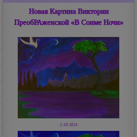
Новая Картина Виктории
ПреобРАженской «В Сонме Ночи»
2.10.2024