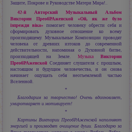
Защите, Покрове и Руководстве Матери Мира!..
42-й Авторский Музыкальный Альбом
Виктории ПреобРАженской «Ой, як же було
iзпрежди вiка»
помогает человеку обрести себя и
сформировать духовное отношение ко всему
произходящему. Музыкальные Композиции проводят
человека от древних изтоков до современной
действительности, напоминая о Духовной битве,
Виктории
произходящей на Земле.
Музыка
ПреобРАженской
Соединяет слушателя с прошлым,
настоящим и будущим человечества, и он снова
начинает ощущать себя неотъемлемой частью
Вселенной.
*
Благодарим за творчество! Очень вдохновляет,
умиротваряет и мотивирует!
*
Картины Виктории ПреобРАженской наполняют
энергией и производят очищение души. Благодарю за