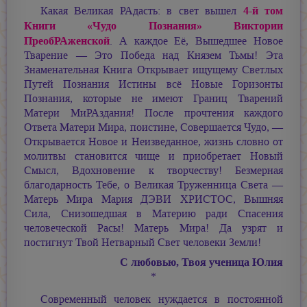
4-й том
Какая Великая РАдасть: в свет вышел
Книги «Чудо Познания» Виктории
ПреобРАженской
. А каждое Её, Вышедшее Новое
Тварение — Это Победа над Князем Тьмы! Эта
Знаменательная Книга Открывает ищущему Светлых
Путей Познания Истины всё Новые Горизонты
Познания, которые не имеют Границ Тварений
Матери МиРАздания! После прочтения каждого
Ответа Матери Мира, поистине, Совершается Чудо, —
Открывается Новое и Неизведанное, жизнь словно от
молитвы становится чище и приобретает Новый
Смысл, Вдохновение к творчеству! Безмерная
благодарность Тебе, о Великая Труженница Света —
Матерь Мира
Мария ДЭВИ ХРИСТОС,
Вышняя
Сила, Снизошедшая в Материю ради Спасения
человеческой Расы! Матерь Мира! Да узрят и
постигнут Твой Нетварный Свет человеки Земли!
С любовью, Твоя ученица Юлия
*
Современный человек нуждается в постоянной