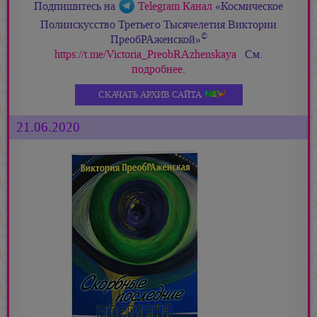
Подпишитесь на
Telegram Канал
«Космическое
Полиискусство Третьего Тысячелетия Виктории
©
ПреобРАженской»
https://t.me/Victoria_PreobRAzhenskaya
См.
подробнее
.
СКАЧАТЬ АРХИВ САЙТА
21.06.2020