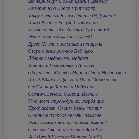
Матерь Мира ОбРАтилась в Девочку —
Беззаботную Красу-Припевочку.
Закружилась в Белом Платье РАДАстно!
И на Облачке Уснула Сладостно.
И Приснилось Тридевято Царство Ей,
Реки с молоком — кисель-елей!
Древо Жизни с золотыми птицами,
Озеро с жемчужною Водицею.
Яблоня с медовыми плодами
И ларец с Волшебными Дарами.
Обернулась Матерь Мира в Плащ Невидимый
И СобРАлась в Дальний Путь Обыденный.
СтРАнница Земная и Небесная
Светом, Звуком, Словом, Песнею
Утешает страждущих, скорбящих.
Пробуждает Своим Зовом спящих.
Станьте добродетельны, земляне!
Разве можно жить в таком обмане?
Столько Света и Любви в ЭфиРАх!
Всё ПреобРАжает Матерь МиРА!