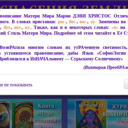
вописание Матери Мира
Марии ДЭВИ ХРИСТОС
Отлича
ого. В словах приставки:
рас-
,
бес-
,
вос-
,
ис-
Заменены на 
-
,
без-
,
воз-
,
из-
. Также, как и в некоторых словах:
«о»
на
ий Стиль Матери Мира. Подробнее об этом читайте в Её 
 Мира
О ПрогРАмме «ЮСМАЛОС»
Библиотека
Защит
ВозвРАтила многим словам их утРАченную светимость, 
в устоявшееся правописание, дабы Язык «СофиоЛогии
Приблизился к ИзНАЧАльному — Сурьскому-Солнечному»
(Виктория ПреобРАж
СофиоЛогия Матери Мира
Живое Слово Матери Мир
Статьи, Книги, Видео, Аудио 
е не показывать
ира
Пророчества о Явлении Матери Мира
Молитва Света