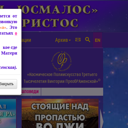
ется от
звонкую
«а»
. Это
Статьях
о
а от чипизации
Архив
EN
кое-где
 Матери
енская).
а.
«Космическое Полиискусство Третьего
©
и др.
Тысячелетия
Виктории ПреобРАженской»
Закрыть
Основные
Заповеди
►