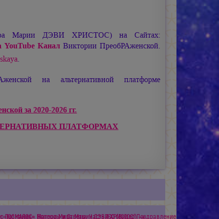
ира
Марии ДЭВИ ХРИСТОС
) на Сайтах:
 YouTube Канал
Виктории ПреобРАженской.
nskaya
.
женской на альтернативной платформе
ской за 2020-2026 гг.
ТЕРНАТИВНЫХ ПЛАТФОРМАХ
и «ЮСМАЛОС» Матери Мира Марии ДЭВИ ХРИСТОС! Поздравление
о Познания». Вопросы и Ответы. Часть 160 (Видео) →