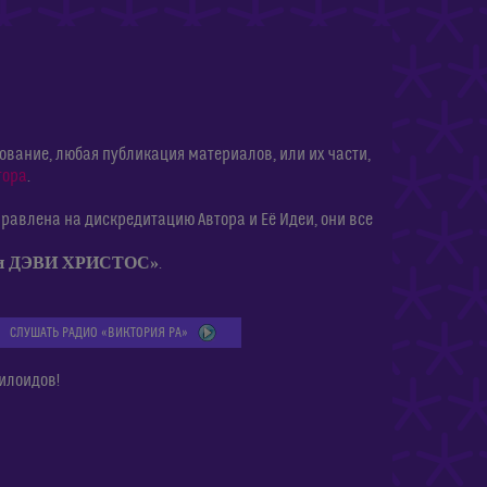
ание, любая публикация материалов, или их части,
тора
.
равлена на дискредитацию Автора и Её Идеи, они все
ии ДЭВИ ХРИСТОС»
.
СЛУШАТЬ РАДИО «ВИКТОРИЯ РА»
илоидов!