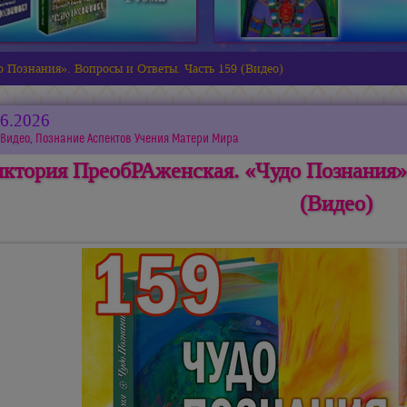
 Познания». Вопросы и Ответы. Часть 159 (Видео)
06.2026
Видео
,
Познание Аспектов Учения Матери Мира
ктория ПреобРАженская. «Чудо Познания».
(Видео)