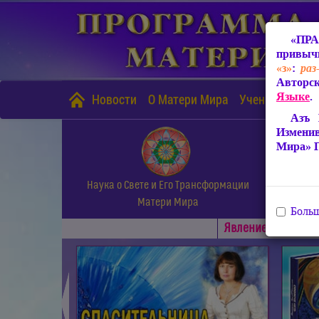
«ПРА
привычн
«з»
:
раз
Авторск
Языке
.
Новости
О Матери Мира
Учение Матери
Азъ 
Измени
Мира» 
Наука о Свете и Его Трансформации
Матери Мира
Больш
Явлениe Матери М
◄