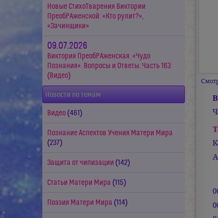
Новые СтихоТварения Виктории
ПреобРАженской: «Кто рулит?»,
«Зачинщики»
09.07.2026
Виктория ПреобРАженская. «Чудо
Познания». Вопросы и Ответы. Часть 163
(Видео)
Смотр
Новости по темам
В
Ч
Видео
(461)
Т
Познание Аспектов Учения Матери Мира
К
(237)
А
Защита от чипизации
(142)
Статьи Матери Мира
(115)
0
Поэзия Матери Мира
(114)
0