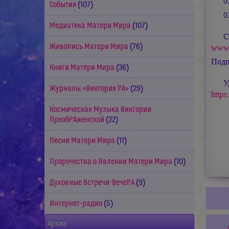
0
События
(107)
0
Медиатека Матери Мира
(107)
С
Живопись Матери Мира
(76)
www.
Подп
Книги Матери Мира
(36)
У
Журналы «Виктория РА»
(29)
https
Космическая Музыка Виктории
ПреобРАженской
(22)
Песни Матери Мира
(11)
Пророчества о Явлении Матери Мира
(10)
Духовные Встречи-ВечеРА
(9)
Интернет-радио
(5)
Архив