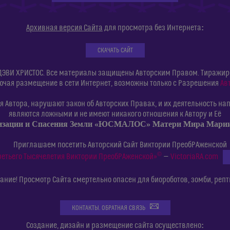
:
Архивная версия Сайта
для просмотра без Интернета
СКАЧАТЬ САЙТ
ДЭВИ ХРИСТОС. Все материалы защищены Авторским Правом. Тиражиров
ючая размещение в сети Интернет, возможны только с Разрешения
Ав
 Автора, нарушают закон об Авторских Правах, и их деятельность нап
являются ложными и не имеют никакого отношения к Автору и Её
изации и Спасения Земли «ЮСМАЛОС» Матери Мира Мар
Приглашаем посетить Авторский Сайт Виктории ПреобРАженской
©
ретьего Тысячелетия Виктории ПреобРАженской»
—
VictoriaRA.com
ние! Просмотр Сайта смертельно опасен для биороботов, зомби, репт
КОНТАКТЫ. ОБРАТНАЯ СВЯЗЬ
:
Создание, дизайн и размещение сайта осуществлено