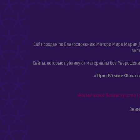
Сайт создан по Благословению Матери Мира Марии 
вкл
Сайты, которые публикуют материалы без Разрешения
«ПрогРАмме Фохат
«Космическое Полиискусство Т
Внима