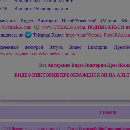
2:21 — Вопрос о благостной планете.
3:16 — Вопрос о 150 видов чувств.
мотрите Видео Виктории ПреобРАженской (Матери М
VictoriaRA.com
www.USMALOS.com
.
ПОДПИСАТЬСЯ
на
ишитесь на
Telegram Канал
https://t.me/Victoria_PreobRAzhe
далённые цензурой Ютуба Видео Виктории ПреобРА
://www.brighteon.com/channels/victoriara
Все Авторские Видео Виктории ПреобРАжен
ВИДЕО ВИКТОРИИ ПРЕОБРАЖЕНСКОЙ НА АЛЬ
↑ Новости
← С 36-Летием Начала Космической ПрогРАммы Спасения и Фохатизации Земл
Виктория ПреобРАженская. «Чуд